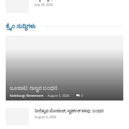
July 28, 2026
ಕ್ರೈಂ ಸುದ್ದಿಗಳು
ಜೂಜಾಟ: ನಾಲ್ವರ ಬಂಧನ
Kalaburgi_Newsroom
-
August 5, 2026
0
ನೀರೆತ್ತುವ ಮೋಟಾರ್, ಸ್ಟಾರ್ಟ್‍ರ್ ಕಳವು: ಬಂಧನ
August 5, 2026