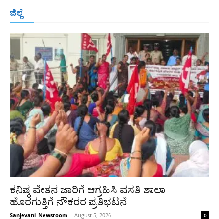
ಬೆಂಗಳೂರು
ಮಂಗಳೂರು
ಹುಬ್ಬಳ್ಳಿ
ಕಲಬುರಗಿ
ಬಳ್ಳಾರಿ
ಜಿಲ್ಲೆ
ರಾಯಚೂರು
ಮೈಸೂರು
ತುಮಕೂರು
ಶಿವಮೊಗ್ಗ
ವಿಜಯಪುರ
ಯಾದ್ಗೀರ್
ಬೀದರ್
More
ಕನಿಷ್ಠ ವೇತನ ಜಾರಿಗೆ ಆಗ್ರಹಿಸಿ ವಸತಿ ಶಾಲಾ
ಹೊರಗುತ್ತಿಗೆ ನೌಕರರ ಪ್ರತಿಭಟನೆ
Sanjevani_Newsroom
-
August 5, 2026
0