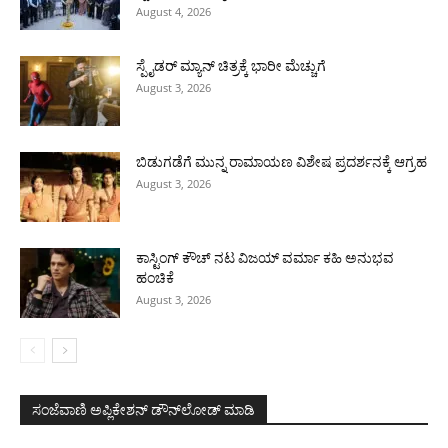
August 4, 2026
ಸ್ಪೈಡರ್ ಮ್ಯಾನ್ ಚಿತ್ರಕ್ಕೆ ಭಾರೀ ಮೆಚ್ಚುಗೆ
August 3, 2026
ಬಿಡುಗಡೆಗೆ ಮುನ್ನ ರಾಮಾಯಣ ವಿಶೇಷ ಪ್ರದರ್ಶನಕ್ಕೆ ಆಗ್ರಹ
August 3, 2026
ಕಾಸ್ಟಿಂಗ್ ಕೌಚ್ ನಟ ವಿಜಯ್ ವರ್ಮಾ ಕಹಿ ಅನುಭವ
ಹಂಚಿಕೆ
August 3, 2026
ಸಂಜೆವಾಣಿ ಅಪ್ಲಿಕೇಶನ್ ಡೌನ್‌ಲೋಡ್ ಮಾಡಿ