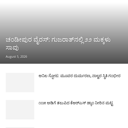
ಚಂಡೀಪುರ ವೈರಸ್: ಗುಜರಾತ್‌ನಲ್ಲಿ ೨೨ ಮಕ್ಕಳು
ಸಾವು
August 5, 2026
ಅನಿಲ ಸ್ಫೋಟ: ಮೂವರ ದುರ್ಮರಣ, ನಾಲ್ವರ ಸ್ಥಿತಿ ಗಂಭೀರ
೧೦೫ ಅಡಿಗೆ ತಲುಪಿದ ಕೆಆರ್‌ಎಸ್ ಡ್ಯಾಂ ನೀರಿನ ಮಟ್ಟ