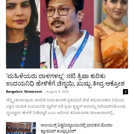
‘ಮಹಿಳೆಯರು ದಾಳಗಳಲ್ಲ’: ನಟಿ ತ್ರಿಷಾ ಕುರಿತು
ಉದಯನಿಧಿ ಹೇಳಿಕೆಗೆ ಚಿನ್ಮಯಿ, ಖುಷ್ಬು ತೀವ್ರ ಆಕ್ರೋಶ
Bangalore_Newsroom
-
August 4, 2026
0
ಚೆನ್ನೈ/ತಂಜಾವೂರು: ಕಾವೇರಿ ನೀರು ಹಂಚಿಕೆ ಪ್ರತಿಭಟನೆ ವೇಳೆ ತಮಿಳುನಾಡಿನ ವಿರೋಧ
ಪಕ್ಷದ ನಾಯಕ ಉದಯನಿಧಿ ಸ್ಟಾಲಿನ್ ನಟಿ ತ್ರಿಷಾ ಕೃಷ್ಣನ್ ಅವರನ್ನು ಗುರಿಯಾಗಿಸಿಕೊಂಡು
ದ್ವಂದ್ವಾರ್ಥ ಹೇಳಿಕೆ ನೀಡಿದ್ದಾರೆ ಎಂಬ ಆರೋಪ ತಮಿಳುನಾಡು ರಾಜಕಾರಣದಲ್ಲಿ...
ಅಲಯನ್ಸ್ ವಿಶ್ವವಿದ್ಯಾಲಯದಲ್ಲಿ ಭಾರತದ ಮೊದಲ
ಕ್ವಾಂಟಮ್ ಕಂಪ್ಯೂಟರ್!