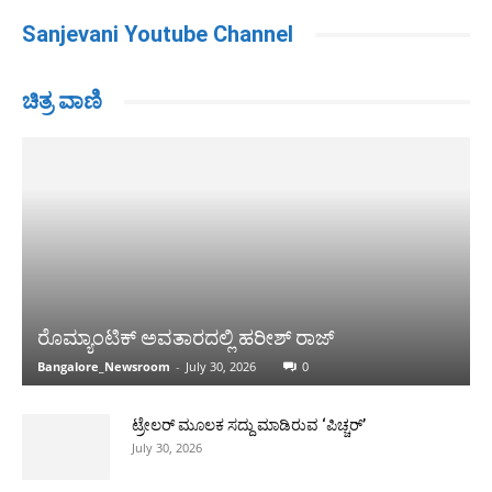
Sanjevani Youtube Channel
ಚಿತ್ರ ವಾಣಿ
ರೊಮ್ಯಾಂಟಿಕ್ ಅವತಾರದಲ್ಲಿ ಹರೀಶ್ ರಾಜ್
Bangalore_Newsroom
-
July 30, 2026
0
ಟ್ರೇಲರ್ ಮೂಲಕ ಸದ್ದು ಮಾಡಿರುವ ‘ಪಿಚ್ಚರ್’
July 30, 2026