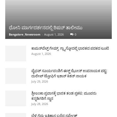
ಧೋನಿ ಮಾರ್ಗದರ್ಶನದಲ್ಲಿ ರಿಷಬ್ ತಾಲೀಮು
Bangalore_Newsroom
-
August 1, 2026
0
ಕಾಮನ್‌ವೆಲ್ತ್ ಗೇಮ್ಸ್: ಗ್ಲ್ಯಾಸ್ಗೋದಲ್ಲಿ ಭಾರತದ ಪದಕದ ಲೂಟಿ
August 1, 2026
ವೈಭವ್ ಸೂರ್ಯವಂಶಿಗೆ ಈಸ್ಟ್ ಝೋನ್ ಉಪನಾಯಕ ಪಟ್ಟ:
ದುಲೀಪ್ ಟ್ರೋಫಿಗೆ ಇಶಾನ್ ಕಿಶನ್ ನಾಯಕ
July 29, 2026
ಶ್ರೀಲಂಕಾ ಪ್ರವಾಸಕ್ಕೆ ಭಾರತ ತಂಡ ಪ್ರಕಟ: ಮೂವರು
ಕನ್ನಡಿಗರಿಗೆ ಸ್ಥಾನ
July 28, 2026
ಬೆಳ್ಳಿ ಗೆದ್ದು ಇತಿಹಾಸ ಬರೆದ ಸರ್ವೇಶ್