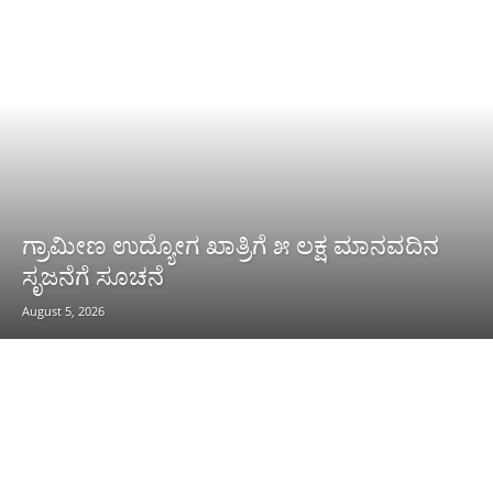
ಗ್ರಾಮೀಣ ಉದ್ಯೋಗ ಖಾತ್ರಿಗೆ ೫ ಲಕ್ಷ ಮಾನವದಿನ
ಸೃಜನೆಗೆ ಸೂಚನೆ
August 5, 2026