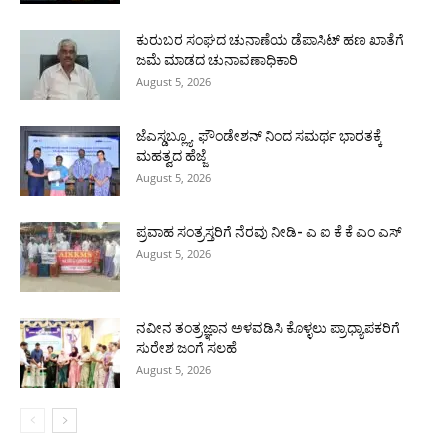
ಕುರುಬರ ಸಂಘದ ಚುನಾಣೆಯ ಡೆಪಾಸಿಟ್ ಹಣ ಖಾತೆಗೆ
ಜಮೆ ಮಾಡದ ಚುನಾವಣಾಧಿಕಾರಿ
August 5, 2026
ಜೆಎಸ್ಡಬ್ಲ್ಯೂ ಫೌಂಡೇಶನ್ ನಿಂದ ಸಮರ್ಥ ಭಾರತಕ್ಕೆ
ಮಹತ್ವದ ಹೆಜ್ಜೆ
August 5, 2026
ಪ್ರವಾಹ ಸಂತ್ರಸ್ತರಿಗೆ ನೆರವು ನೀಡಿ- ಎ ಐ ಕೆ ಕೆ ಎಂ ಎಸ್
August 5, 2026
ನವೀನ ತಂತ್ರಜ್ಞಾನ ಅಳವಡಿಸಿ ಕೊಳ್ಳಲು ಪ್ರಾಧ್ಯಾಪಕರಿಗೆ
ಸುರೇಶ ಜಂಗೆ ಸಲಹೆ
August 5, 2026