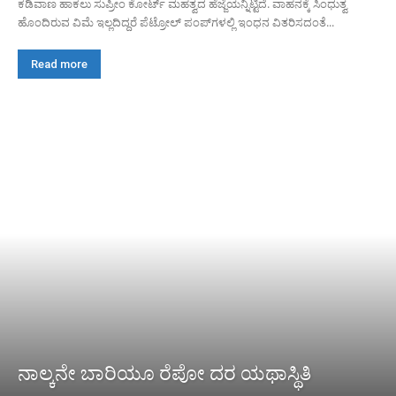
ಕಡಿವಾಣ ಹಾಕಲು ಸುಪ್ರೀಂ ಕೋರ್ಟ್ ಮಹತ್ವದ ಹೆಜ್ಜೆಯನ್ನಿಟ್ಟಿದೆ. ವಾಹನಕ್ಕೆ ಸಿಂಧುತ್ವ
ಹೊಂದಿರುವ ವಿಮೆ ಇಲ್ಲದಿದ್ದರೆ ಪೆಟ್ರೋಲ್ ಪಂಪ್‌ಗಳಲ್ಲಿ ಇಂಧನ ವಿತರಿಸದಂತೆ...
Read more
ನಾಲ್ಕನೇ ಬಾರಿಯೂ ರೆಪೋ ದರ ಯಥಾಸ್ಥಿತಿ