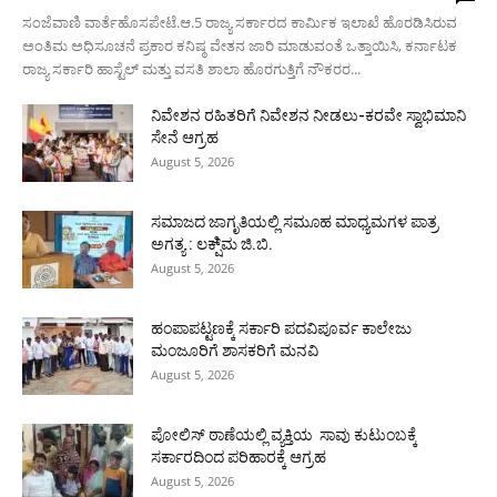
ಸಂಜೆವಾಣಿ ವಾರ್ತೆಹೊಸಪೇಟೆ.ಆ.5 ರಾಜ್ಯ ಸರ್ಕಾರದ ಕಾರ್ಮಿಕ ಇಲಾಖೆ ಹೊರಡಿಸಿರುವ
ಅಂತಿಮ ಅಧಿಸೂಚನೆ ಪ್ರಕಾರ ಕನಿಷ್ಠ ವೇತನ ಜಾರಿ ಮಾಡುವಂತೆ ಒತ್ತಾಯಿಸಿ, ಕರ್ನಾಟಕ
ರಾಜ್ಯ ಸರ್ಕಾರಿ ಹಾಸ್ಟೆಲ್ ಮತ್ತು ವಸತಿ ಶಾಲಾ ಹೊರಗುತ್ತಿಗೆ ನೌಕರರ...
ನಿವೇಶನ ರಹಿತರಿಗೆ ನಿವೇಶನ ನೀಡಲು-ಕರವೇ ಸ್ವಾಭಿಮಾನಿ
ಸೇನೆ ಆಗ್ರಹ
August 5, 2026
ಸಮಾಜದ ಜಾಗೃತಿಯಲ್ಲಿ ಸಮೂಹ ಮಾಧ್ಯಮಗಳ ಪಾತ್ರ
ಅಗತ್ಯ : ಲಕ್ಷಿ್ಮ ಜಿ.ಬಿ.
August 5, 2026
ಹಂಪಾಪಟ್ಟಣಕ್ಕೆ ಸರ್ಕಾರಿ ಪದವಿಪೂರ್ವ ಕಾಲೇಜು
ಮಂಜೂರಿಗೆ ಶಾಸಕರಿಗೆ ಮನವಿ
August 5, 2026
ಪೋಲಿಸ್ ಠಾಣೆಯಲ್ಲಿ ವ್ಯಕ್ತಿಯ ಸಾವು ಕುಟುಂಬಕ್ಕೆ
ಸರ್ಕಾರದಿಂದ ಪರಿಹಾರಕ್ಕೆ ಆಗ್ರಹ
August 5, 2026