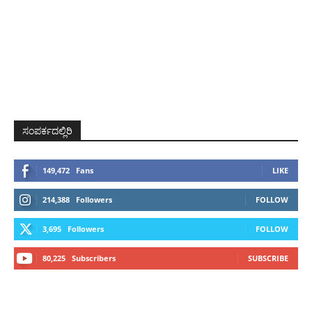
ಸಂಪರ್ಕದಲ್ಲಿರಿ
149,472
Fans
LIKE
214,388
Followers
FOLLOW
3,695
Followers
FOLLOW
80,225
Subscribers
SUBSCRIBE