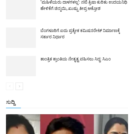
‘ಮಹಿಳೆಯರು ದಾಳಗಳಲ್ಲ’: ನಟಿ ತ್ರಿಷಾ ಕುರಿತು ಉದಯನಿಧಿ
ಹೇಳಿಕೆಗೆ ಚಿನ್ಮಯಿ, ಖುಷ್ಬು ತೀವ್ರ ಆಕ್ರೋಶ
ಬೆಂಗಳೂರಿಗೆ ಐದು ಪ್ರತ್ಯೇಕ ಕಮಿಷನರೇಟ್ ನಿರ್ಮಾಣಕ್ಕೆ
ಸರ್ಕಾರ ನಿರ್ಧಾರ
ತಾಂತ್ರಿಕ ಕ್ರಾಂತಿಯ ನೇತೃತ್ವ ವಹಿಸಲು ಸಿದ್ಧ: ಸಿಎಂ
ಸುದ್ದಿ
All
ಅಂತರಾಷ್ಟ್ರೀಯ
ರಾಷ್ಟ್ರೀಯ
ರಾಜ್ಯ
More