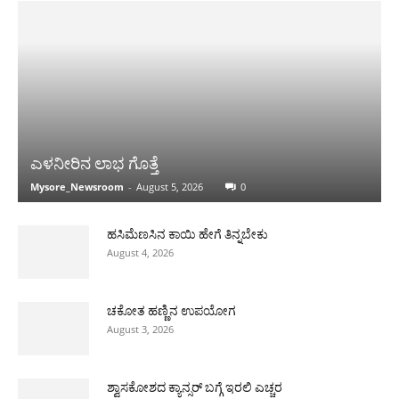
ಎಳನೀರಿನ ಲಾಭ ಗೊತ್ತೆ
Mysore_Newsroom
-
August 5, 2026
0
ಹಸಿಮೆಣಸಿನ ಕಾಯಿ ಹೇಗೆ ತಿನ್ನಬೇಕು
August 4, 2026
ಚಕೋತ ಹಣ್ಣಿನ ಉಪಯೋಗ
August 3, 2026
ಶ್ವಾಸಕೋಶದ ಕ್ಯಾನ್ಸರ್ ಬಗ್ಗೆ ಇರಲಿ ಎಚ್ಚರ