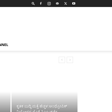
NNEL
ಕೃತಕ ಬುದ್ಧಿ ಮತ್ತೆ ಹೆಚ್ಚಳ:ಆಂಥ್ರೋಪಿಕ್
ನಿಯೋಗದ ಜೊತೆ ಸಿಎಂ ಚರ್ಚೆ