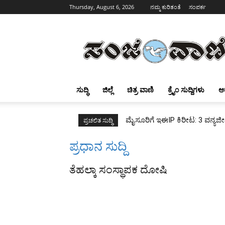
Thursday, August 6, 2026
ನಮ್ಮ ಕುರಿತಂತೆ
ಸಂಪರ್ಕ
Sanjevani
ಸುದ್ಧಿ
ಜಿಲ್ಲೆ
ಚಿತ್ರ ವಾಣಿ
ಕ್ರೈಂ ಸುದ್ದಿಗಳು
ಆ
ಮೈಸೂರಿಗೆ ಇಈIP ಕಿರೀಟ: 3 ವನ್ಯಜೀ
ಪ್ರಚಲಿತ ಸುದ್ಧಿ
ಪ್ರಧಾನ ಸುದ್ದಿ
ತೆಹಲ್ಕಾ ಸಂಸ್ಥಾಪಕ ದೋಷಿ