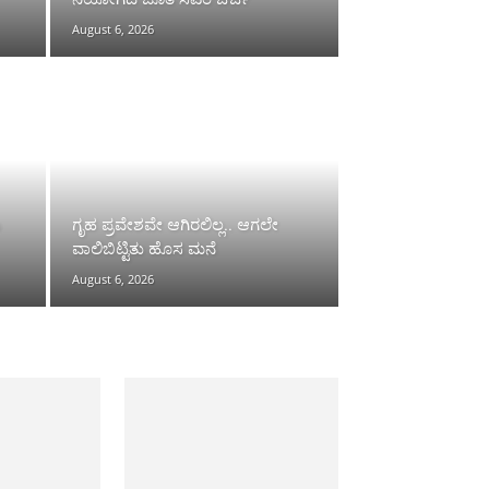
August 6, 2026
ು
ಗೃಹ ಪ್ರವೇಶವೇ ಆಗಿರಲಿಲ್ಲ.. ಆಗಲೇ
ವಾಲಿಬಿಟ್ಟಿತು ಹೊಸ ಮನೆ
August 6, 2026