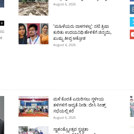
August 6, 2026
0
‘ಮಹಿಳೆಯರು ದಾಳಗಳಲ್ಲ’: ನಟಿ ತ್ರಿಷಾ
 ನಟ
ಕುರಿತು ಉದಯನಿಧಿ ಹೇಳಿಕೆಗೆ ಚಿನ್ಮಯಿ,
ಿಕ
ಖುಷ್ಬು ತೀವ್ರ ಆಕ್ರೋಶ
August 4, 2026
ಹುಬ್ಬಳ್ಳಿ
ಕಲಬುರಗಿ
ಬಳ್ಳಾರಿ
ರಾಯಚೂರು
ಮೈಸೂರು
ತುಮಕೂರು
ಶಿವಮೊ
ಮಳೆ ಕೊರತೆ ಎದುರಿಸಲು ಸ್ಥಳೀಯ
ತಳಿಗಳಿಗೆ ಆದ್ಯತೆ ನೀಡಿ: ದೇಸಿ ಸೀಡ್ಸ್
ಸಭೆಯಲ್ಲಿ ಕರೆ
August 6, 2026
ಸ್ವಾತಂತ್ರ್ಯೋತ್ಸವ ಸ್ವಚ್ಛತಾ