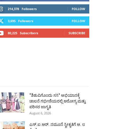
214,378
Followers
FOLLOW
3,695
Followers
FOLLOW
80,225
Subscribers
SUBSCRIBE
ಗ್ಗ
ವಿಜಯಪುರ
ಯಾದ್ಗೀರ್
ಬೀದರ್
More
“ಶಿಶುವಿಗೊಂದು ಸಸಿ” ಅಭಿಯಾನಕ್ಕೆ
ಚಾಲನೆ ಗರ್ಭಿಣಿಯರಲ್ಲಿ ಆರೋಗ್ಯ ಮತ್ತು
ಪರಿಸರ ಜಾಗೃತಿ
August 6, 2026
ಎಸ್.ಐ.ಆರ್. ನಮೂನೆ ಸ್ವೀಕೃತಿಗೆ ಆ. ೮