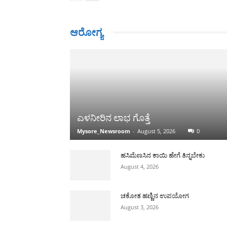
ಆರೋಗ್ಯ
ಎಳನೀರಿನ ಲಾಭ ಗೊತ್ತೆ
Mysore_Newsroom
-
August 5, 2026
0
ಹಸಿಮೆಣಸಿನ ಕಾಯಿ ಹೇಗೆ ತಿನ್ನಬೇಕು
August 4, 2026
ಚಕೋತ ಹಣ್ಣಿನ ಉಪಯೋಗ
August 3, 2026