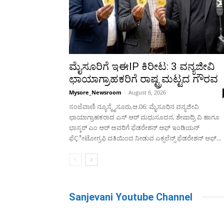
ಮೈಸೂರಿಗೆ ಇಈIP ಕಿರೀಟ: 3 ವನ್ಯಜೀವಿ
ಛಾಯಾಗ್ರಾಹಕರಿಗೆ ರಾಷ್ಟ್ರಮಟ್ಟದ ಗೌರವ
Mysore_Newsroom
-
August 6, 2026
ಸಂಜೆವಾಣಿ ನ್ಯೂಸ್ಮೈಸೂರು,ಆ.06: ಮೈಸೂರಿನ ವನ್ಯಜೀವಿ
ಛಾಯಾಗ್ರಾಹಕರಾದ ಎಸ್ ಆರ್ ಮಧುಸೂದನ, ಶೇಷಾದ್ರಿ ವಿ ಹಾಗೂ
ಭಾಸ್ಕರ್ ಎಂ ಆರ್ ಅವರಿಗೆ ಫೆಡರೇಶನ್ ಆಫ್ ಇಂಡಿಯನ್
ಫೆÇೀಟೋಗ್ರಫಿ ವತಿಯಿಂದ ನೀಡುವ ಎಕ್ಸಲೆನ್ಸ್ ಫೆಡರೇಶನ್ ಆಫ್...
Sanjevani Youtube Channel