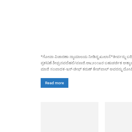
*ಗೋವಾ ವಿಚಾರಣಾ ನ್ಯಾಯಾಲಯ ನೀಡಿದ್ದ ಖುಲಾಸೆ*ತೀರ್ಪನ್ನು ಬದಿ
ಪ್ರಕಟಣೆ ಶೀಘ್ರನವದೆಹಲಿ/ಪಣಜಿ.ಆ೬:೨೦೧೩ರ ಬಹುಚರ್ಚಿತ ಅತ್ಯಾಚಾ
ಮಾಜಿ ಸಂಪಾದಕ-ಇನ್-ಚೀಫ್ ತರುಣ್ ತೇಜ್‌ಪಾಲ್ ಅವರನ್ನು ದೋಷಿ
Read more