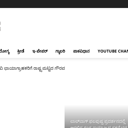
ರೋಗ್ಯ
ಕ್ರೀಡೆ
ಇ-ಪೇಪರ್
ಗ್ಯಾಲರಿ
ಪಾಕವಿಧಾನ
YOUTUBE CHA
ವಿ ಛಾಯಾಗ್ರಾಹಕರಿಗೆ ರಾಷ್ಟ್ರಮಟ್ಟದ ಗೌರವ
ಲಾಲ್‌ಬಾಗ್ ಫಲಪುಷ್ಪ ಪ್ರದರ್ಶನದಲ್ಲಿ
ಅರಳಿದ ಗಂಗ ಸಾಮ್ರಾಜ್ಯದ ಗತವೈಭವ