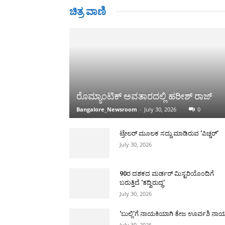
ಚಿತ್ರ ವಾಣಿ
ರೊಮ್ಯಾಂಟಿಕ್ ಅವತಾರದಲ್ಲಿ ಹರೀಶ್ ರಾಜ್
Bangalore_Newsroom
-
July 30, 2026
0
ಟ್ರೇಲರ್ ಮೂಲಕ ಸದ್ದು ಮಾಡಿರುವ ‘ಪಿಚ್ಚರ್’
July 30, 2026
90ರ ದಶಕದ ಮರ್ಡರ್ ಮಿಸ್ಟರಿಯೊಂದಿಗೆ
ಬರುತ್ತಿದೆ ‘ತದ್ವಿರುದ್ಧ’
July 30, 2026
‘ಬುಲ್ಲಿ’ಗೆ ನಾಯಕಿಯಾಗಿ ತೇಜ ಊರ್ವಶಿ ನಾ
July 30, 2026