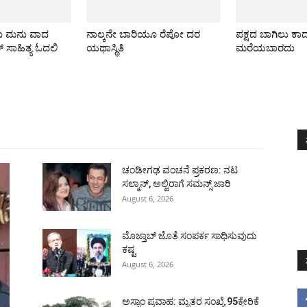
ರು ಮನು ವಾದ
ನಾಲ್ಕನೇ ಬಾರಿಯೂ ರೆಪೋ ದರ
ಪಕ್ಷದ ಬಾಗಿಲು ಕಾ
್ ಸಾಹಿತ್ಯ ಓದಲಿ
ಯಥಾಸ್ಥಿತಿ
ಮರೆಯಬಾರದು
All
ಅಂತರಾಷ್ಟ್ರೀಯ
ರಾಷ್ಟ್ರೀಯ
ರಾಜ್ಯ
More
ಚಂಡೀಗಢ ವಂಚನೆ ಪ್ರಕರಣ: ನಟ
ಸಲ್ಮಾನ್, ಅಲ್ವಿರಾಗೆ ಸಮನ್ಸ್ ಜಾರಿ
August 6, 2026
ಮೊಜ್ತಾಬ್ ಜೊತೆ ಸಂಪರ್ಕ ಸಾಧಿಸುವುದು
ಕಷ್ಟ
August 6, 2026
ಅಸ್ಸಾಂ ಪ್ರವಾಹ: ಮೃತರ ಸಂಖ್ಯೆ 95ಕ್ಕೇರಿಕೆ