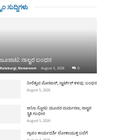
ರೈಂ ಸುದ್ದಿಗಳು
ಜೂಜಾಟ: ನಾಲ್ವರ ಬಂಧನ
Kalaburgi_Newsroom
-
August 5, 2026
0
ನೀರೆತ್ತುವ ಮೋಟಾರ್, ಸ್ಟಾರ್ಟ್‍ರ್ ಕಳವು: ಬಂಧನ
August 5, 2026
ಅನಿಲ ಸ್ಫೋಟ: ಮೂವರ ದುರ್ಮರಣ, ನಾಲ್ವರ
ಸ್ಥಿತಿ ಗಂಭೀರ
August 5, 2026
ಗ್ರಾಪಂ ಕಾರ್ಯದರ್ಶಿ ಲೋಕಾಯುಕ್ತ ಬಲೆಗೆ
August 4, 2026