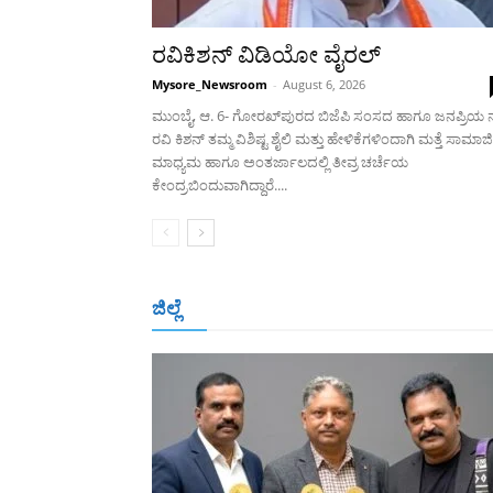
ರವಿಕಿಶನ್ ವಿಡಿಯೋ ವೈರಲ್
Mysore_Newsroom
-
August 6, 2026
ಮುಂಬೈ, ಆ. 6- ಗೋರಖ್‍ಪುರದ ಬಿಜೆಪಿ ಸಂಸದ ಹಾಗೂ ಜನಪ್ರಿಯ
ರವಿ ಕಿಶನ್ ತಮ್ಮ ವಿಶಿಷ್ಟ ಶೈಲಿ ಮತ್ತು ಹೇಳಿಕೆಗಳಿಂದಾಗಿ ಮತ್ತೆ ಸಾಮಾಜ
ಮಾಧ್ಯಮ ಹಾಗೂ ಅಂತರ್ಜಾಲದಲ್ಲಿ ತೀವ್ರ ಚರ್ಚೆಯ
ಕೇಂದ್ರಬಿಂದುವಾಗಿದ್ದಾರೆ....
ಜಿಲ್ಲೆ
ಬೆಂಗಳೂರು
ಮಂಗಳೂರು