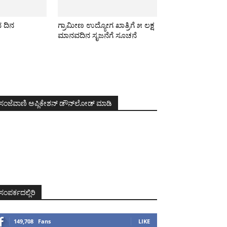
ದ ದಿನ
ಗ್ರಾಮೀಣ ಉದ್ಯೋಗ ಖಾತ್ರಿಗೆ ೫ ಲಕ್ಷ
ಮಾನವದಿನ ಸೃಜನೆಗೆ ಸೂಚನೆ
ಸಂಜೆವಾಣಿ ಅಪ್ಲಿಕೇಶನ್ ಡೌನ್‌ಲೋಡ್ ಮಾಡಿ
ಸಂಪರ್ಕದಲ್ಲಿರಿ
149,708
Fans
LIKE