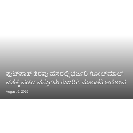
ಫುಟ್‌ಪಾತ್ ತೆರವು ಹೆಸರಲ್ಲಿ ಭರ್ಜರಿ ಗೋಲ್‌ಮಾಲ್
ವಶಕ್ಕೆ ಪಡೆದ ವಸ್ತುಗಳು ಗುಜರಿಗೆ ಮಾರಾಟ ಆರೋಪ
August 6, 2026