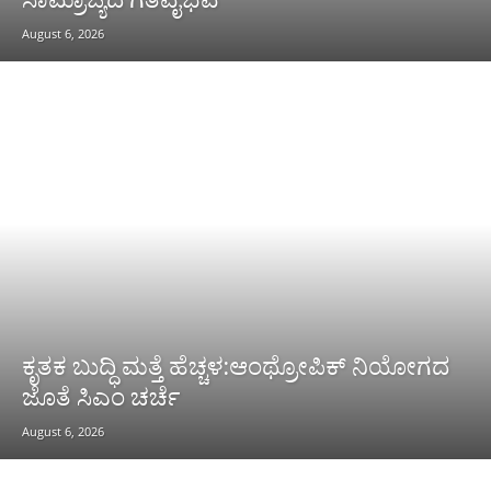
August 6, 2026
ಕೃತಕ ಬುದ್ಧಿ ಮತ್ತೆ ಹೆಚ್ಚಳ:ಆಂಥ್ರೋಪಿಕ್ ನಿಯೋಗದ
ಜೊತೆ ಸಿಎಂ ಚರ್ಚೆ
August 6, 2026