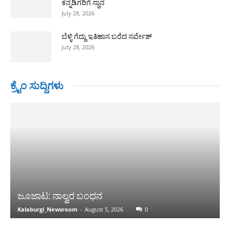
ಕನ್ನಡಿಗರಿಗೆ ಸ್ಥಾನ
July 28, 2026
ಬೆಳ್ಳಿ ಗೆದ್ದು ಇತಿಹಾಸ ಬರೆದ ಸರ್ವೇಶ್
July 28, 2026
ಕ್ರೈಂ ಸುದ್ದಿಗಳು
ಜೂಜಾಟ: ನಾಲ್ವರ ಬಂಧನ
Kalaburgi_Newsroom
-
August 5, 2026
0