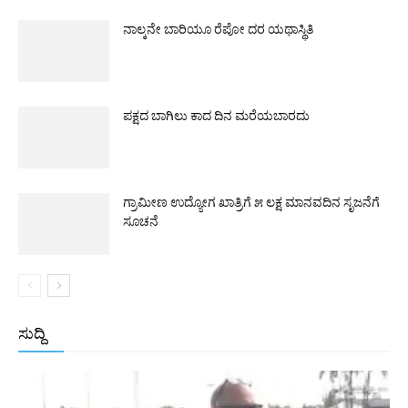
ನಾಲ್ಕನೇ ಬಾರಿಯೂ ರೆಪೋ ದರ ಯಥಾಸ್ಥಿತಿ
ಪಕ್ಷದ ಬಾಗಿಲು ಕಾದ ದಿನ ಮರೆಯಬಾರದು
ಗ್ರಾಮೀಣ ಉದ್ಯೋಗ ಖಾತ್ರಿಗೆ ೫ ಲಕ್ಷ ಮಾನವದಿನ ಸೃಜನೆಗೆ
ಸೂಚನೆ
ಸುದ್ದಿ
All
ಅಂತರಾಷ್ಟ್ರೀಯ
ರಾಷ್ಟ್ರೀಯ
ರಾಜ್ಯ
More