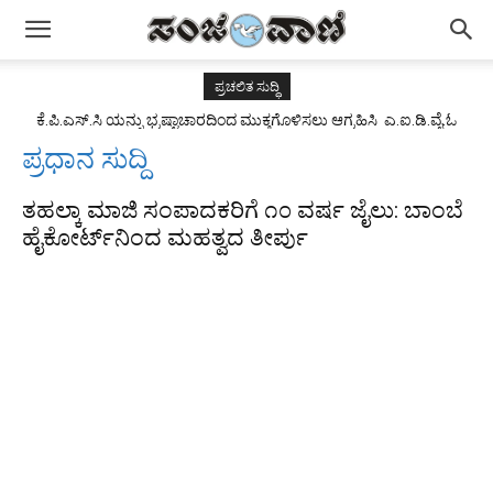
ಪ್ರಚಲಿತ ಸುದ್ಧಿ
ಕೆ.ಪಿ.ಎಸ್.ಸಿ ಯನ್ನು ಭ್ರಷ್ಟಾಚಾರದಿಂದ ಮುಕ್ತಗೊಳಿಸಲು ಆಗ್ರಹಿಸಿ ಎ.ಐ.ಡಿ.ವೈ.ಓ
ಯುವಜನ ಸಂಘಟನೆ ವತಿಯಿಂದ ಪ್ರತಿಭಟನೆ.
ಪ್ರಧಾನ ಸುದ್ದಿ
ತಹಲ್ಕಾ ಮಾಜಿ ಸಂಪಾದಕರಿಗೆ ೧೦ ವರ್ಷ ಜೈಲು: ಬಾಂಬೆ
ಹೈಕೋರ್ಟ್‌ನಿಂದ ಮಹತ್ವದ ತೀರ್ಪು