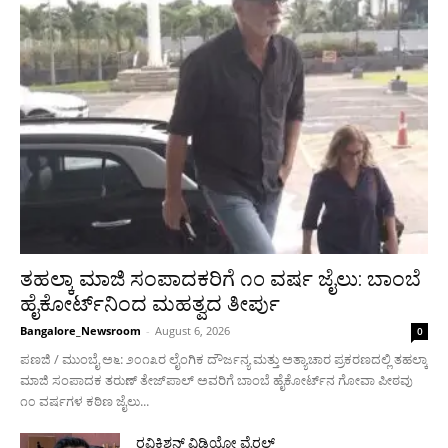
ತಹಲ್ಕಾ ಮಾಜಿ ಸಂಪಾದಕರಿಗೆ ೧೦ ವರ್ಷ ಜೈಲು: ಬಾಂಬೆ
ಹೈಕೋರ್ಟ್‌ನಿಂದ ಮಹತ್ವದ ತೀರ್ಪು
Bangalore_Newsroom
-
August 6, 2026
0
ಪಣಜಿ / ಮುಂಬೈ ಅ೬: ೨೦೧೩ರ ಲೈಂಗಿಕ ದೌರ್ಜನ್ಯ ಮತ್ತು ಅತ್ಯಾಚಾರ ಪ್ರಕರಣದಲ್ಲಿ ತಹಲ್ಕಾ
ಮಾಜಿ ಸಂಪಾದಕ ತರುಣ್ ತೇಜ್‌ಪಾಲ್ ಅವರಿಗೆ ಬಾಂಬೆ ಹೈಕೋರ್ಟ್‌ನ ಗೋವಾ ಪೀಠವು
೧೦ ವರ್ಷಗಳ ಕಠಿಣ ಜೈಲು...
ರವಿಕಿಶನ್ ವಿಡಿಯೋ ವೈರಲ್