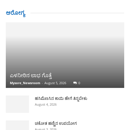
ಆರೋಗ್ಯ
ಎಳನೀರಿನ ಲಾಭ ಗೊತ್ತೆ
Mysore_Newsroom
-
August 5, 2026
0
ಹಸಿಮೆಣಸಿನ ಕಾಯಿ ಹೇಗೆ ತಿನ್ನಬೇಕು
August 4, 2026
ಚಕೋತ ಹಣ್ಣಿನ ಉಪಯೋಗ
August 3, 2026