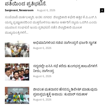
ವತಿಯಿಂದ ಪ್ರತಿಭಟನೆ.
Sanjevani_Newsroom
-
August 6, 2026
0
ಸಂಜೆವಾಣಿ ವಾರ್ತಬಳ್ಳಾರಿ, ಆ.06: ನಗರದ ಜಿಲ್ಲಾಧಿಕಾರಿ ಕಛೇರಿ ಹತ್ತಿರ ಕೆ.ಪಿ.ಎಸ್.ಸಿ
ಯನ್ನು ಭ್ರಷ್ಟಾಚಾರದಿಂದ ಮುಕ್ತಗೊಳಿಸಲು ಹಾಗೂ ಅರ್ಹರಿಗೆ ನ್ಯಾಯ ಒದಗಿಸಿ ಎಂದು
ಯುವಜನ ಸಂಘಟನೆ ಇಂದು ಪ್ರತಿಭಟನೆ ನಡೆಸಿ ಜಿಲ್ಲಾಧಿಕಾರಿ ಮೂಲಕ
ಮುಖ್ಯಮಂತ್ರಿಗಳಿಗೆ...
ಅಭಿಮಾನಿಗಳಿಂದ ಸಚಿವ ನಾಗೇಂದ್ರಗೆ ಭರ್ಜರಿ ಸ್ವಾಗತ
August 6, 2026
ಸದ್ಯದಲ್ಲೇ ಐಸಿಸಿ ಸಭೆ ಕರೆದು ತುಂಗಭದ್ರ ಕಾಲುವೆಗಳಿಗೆ
ನೀರು; ನಾಗೇಂದ್ರ
August 6, 2026
ಜೀವಂತ ಮತದಾರರ ಹೆಸರನ್ನು ಡಿಲೀಟ್ ಮಾಡುವುದು
ಪ್ರಜಾಪ್ರಭುತ್ವಕ್ಕೆ ಅಪಾಯ: ಕುಮಾರ್ ಸಮತಾಳ
August 6, 2026