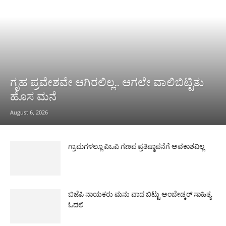
ಗೃಹ ಪ್ರವೇಶವೇ ಆಗಿರಲಿಲ್ಲ.. ಆಗಲೇ ವಾಲಿಬಿಟ್ಟಿತು
ಹೊಸ ಮನೆ
August 6, 2026
ಗ್ರಾಮಗಳಲ್ಲೂ ಪಿಒಪಿ ಗಣಪ ಪ್ರತಿಷ್ಠಾಪನೆಗೆ ಅವಕಾಶವಿಲ್ಲ
ಬಿಜೆಪಿ ನಾಯಕರು ಮನು ವಾದ ಬಿಟ್ಟು ಅಂಬೇಡ್ಕರ್ ಸಾಹಿತ್ಯ
ಓದಲಿ