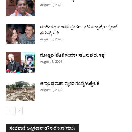
August 6, 2026
ಚಂಡೀಗಢ ವಂಚನೆ ಪ್ರಕರಣ: ನಟ ಸಲ್ಮಾನ್, ಅಲ್ವಿರಾಗೆ
ಸಮನ್ಸ್ ಜಾರಿ
August 6, 2026
ಮೊಜ್ತಾಬ್ ಜೊತೆ ಸಂಪರ್ಕ ಸಾಧಿಸುವುದು ಕಷ್ಟ
August 6, 2026
ಅಸ್ಸಾಂ ಪ್ರವಾಹ: ಮೃತರ ಸಂಖ್ಯೆ 95ಕ್ಕೇರಿಕೆ
August 6, 2026
ಸಂಜೆವಾಣಿ ಅಪ್ಲಿಕೇಶನ್ ಡೌನ್‌ಲೋಡ್ ಮಾಡಿ