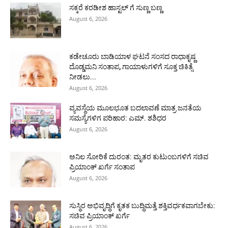
ಸಕ್ಕರೆ ಕರಡೀಶ ಹಾಸ್ಟಲ್ ಗೆ ಸುಣ್ಣ ಬಣ್ಣ
August 6, 2026
ಕಡೇಚೂರು ಬಾಡಿಯಾಳ ಘಟನೆ ಸಂಸದ ರಾಧಾಕೃಷ್ಣ
ದೊಡ್ಡಮನಿ ಸಂತಾಪ, ಗಾಯಾಳುಗಳಿಗೆ ಸೂಕ್ತ ಚಿಕಿತ್ಸೆ
ನೀಡಲು...
August 6, 2026
ವ್ಯವಸ್ಥೆಯ ಮೂಲಭೂತ ಬದಲಾವಣೆ ಮಾತ್ರ ಜನತೆಯ
ಸಮಸ್ಯೆಗಳಿಗ ಪರಿಹಾರ: ಎಮ್. ಶಶಿಧರ
August 6, 2026
ಅನಿಲ ಸೋರಿಕೆ ದುರಂತ: ಮೃತರ ಕುಟುಂಬಗಳಿಗೆ ಸಚಿವ
ಪ್ರಿಯಾಂಕ್ ಖರ್ಗೆ ಸಂತಾಪ
August 6, 2026
ಸುಸ್ಥಿರ ಅಭಿವೃದ್ಧಿಗೆ ಕೃತಕ ಬುದ್ಧಿಮತ್ತೆ ಶಕ್ತಿವರ್ಧಕವಾಗಬೇಕು:
ಸಚಿವ ಪ್ರಿಯಾಂಕ್ ಖರ್ಗೆ
August 6, 2026