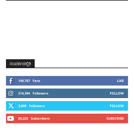
ಸಂಪರ್ಕದಲ್ಲಿರಿ
149,767
Fans
LIKE
214,394
Followers
FOLLOW
3,695
Followers
FOLLOW
80,225
Subscribers
SUBSCRIBE