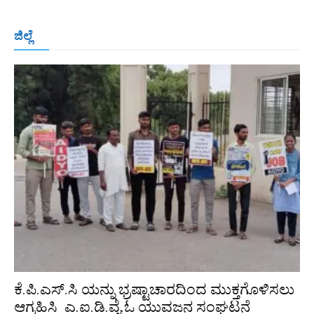
ಬೆಂಗಳೂರು
ಮಂಗಳೂರು
ಹುಬ್ಬಳ್ಳಿ
ಕಲಬುರಗಿ
ಬಳ್ಳಾರಿ
ಜಿಲ್ಲೆ
ರಾಯಚೂರು
ಮೈಸೂರು
ತುಮಕೂರು
ಶಿವಮೊಗ್ಗ
ವಿಜಯಪುರ
ಯಾದ್ಗೀರ್
ಬೀದರ್
More
ಕೆ.ಪಿ.ಎಸ್.ಸಿ ಯನ್ನು ಭ್ರಷ್ಟಾಚಾರದಿಂದ ಮುಕ್ತಗೊಳಿಸಲು
ಆಗ್ರಹಿಸಿ ಎ.ಐ.ಡಿ.ವೈ.ಓ ಯುವಜನ ಸಂಘಟನೆ