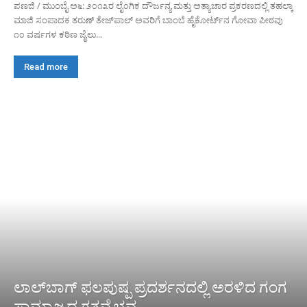
ಪಣಜಿ / ಮುಂಬೈ ಅ೬: ೨೦೧೩ರ ಲೈಂಗಿಕ ದೌರ್ಜನ್ಯ ಮತ್ತು ಅತ್ಯಾಚಾರ ಪ್ರಕರಣದಲ್ಲಿ ತಹಲ್ಕಾ
ಮಾಜಿ ಸಂಪಾದಕ ತರುಣ್ ತೇಜ್‌ಪಾಲ್ ಅವರಿಗೆ ಬಾಂಬೆ ಹೈಕೋರ್ಟ್‌ನ ಗೋವಾ ಪೀಠವು
೧೦ ವರ್ಷಗಳ ಕಠಿಣ ಜೈಲು...
Read more
ಲಾಲ್‌ಬಾಗ್ ಫಲಪುಷ್ಪ ಪ್ರದರ್ಶನದಲ್ಲಿ ಅರಳಿದ ಗಂಗ
ಸಾಮ್ರಾಜ್ಯದ ಗತವೈಭವ