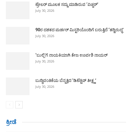
ಟ್ರೇಲರ್ ಮೂಲಕ ಸದ್ದು ಮಾಡಿರುವ ‘ಪಿಚ್ಚರ್’
July 30, 2026
90ರ ದಶಕದ ಮರ್ಡರ್ ಮಿಸ್ಟರಿಯೊಂದಿಗೆ ಬರುತ್ತಿದೆ ‘ತದ್ವಿರುದ್ಧ’
July 30, 2026
‘ಬುಲ್ಲಿ’ಗೆ ನಾಯಕಿಯಾಗಿ ತೇಜ ಊರ್ವಶಿ ನಾಯರ್
July 30, 2026
ಬುದ್ಧಿವಂತಿಕೆಯ ಬೆನ್ನತ್ತಿದ ‘ಡಿಟೆಕ್ಟಿವ್ ತೀಕ್ಷ್ಣ’
July 30, 2026
ಕ್ರೀಡೆ