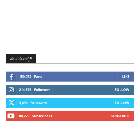
ಸಂಪರ್ಕದಲ್ಲಿರಿ
150,072
Fans
LIKE
214,576
Followers
FOLLOW
3,695
Followers
FOLLOW
80,225
Subscribers
SUBSCRIBE