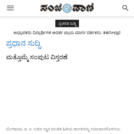
ಪ್ರಚಲಿತ ಸುದ್ಧಿ
ಅಧ್ಯಾಪಕರು ವಿದ್ಯಾರ್ಥಿಗಳ ಆದರ್ಶ ಪ್ರಾಯ ಮಾರ್ಗ ದರ್ಶಕರು: ತಹಸೀಲ್ದಾರ
ಅಂಜುಮ್ ತಬಸ್ಸುಮ್
ಪ್ರಧಾನ ಸುದ್ದಿ
ಮತ್ತೊಮ್ಮೆ ಸಂಪುಟ ವಿಸ್ತರಣೆ
ಬೆಂಗಳೂರು, ಆ. ೮- ಸಚಿವ ಸ್ಥಾನ ವಂಚಿತ ಹಿರಿಯ ಶಾಸಕರನ್ನು ಸಮಾಧಾನಗೊಳಿಸಲು