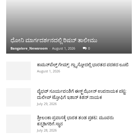
ಧೋನಿ ಮಾರ್ಗದರ್ಶನದಲ್ಲಿ ರಿಷಬ್ ತಾಲೀಮು
Bangalore_Newsroom
-
August 1, 2026
0
ಕಾಮನ್‌ವೆಲ್ತ್ ಗೇಮ್ಸ್: ಗ್ಲ್ಯಾಸ್ಗೋದಲ್ಲಿ ಭಾರತದ ಪದಕದ ಲೂಟಿ
August 1, 2026
ವೈಭವ್ ಸೂರ್ಯವಂಶಿಗೆ ಈಸ್ಟ್ ಝೋನ್ ಉಪನಾಯಕ ಪಟ್ಟ:
ದುಲೀಪ್ ಟ್ರೋಫಿಗೆ ಇಶಾನ್ ಕಿಶನ್ ನಾಯಕ
July 29, 2026
ಶ್ರೀಲಂಕಾ ಪ್ರವಾಸಕ್ಕೆ ಭಾರತ ತಂಡ ಪ್ರಕಟ: ಮೂವರು
ಕನ್ನಡಿಗರಿಗೆ ಸ್ಥಾನ
July 28, 2026