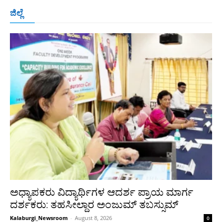
ಬೆಂಗಳೂರು
ಮಂಗಳೂರು
ಹುಬ್ಬಳ್ಳಿ
ಕಲಬುರಗಿ
ಬಳ್ಳಾರಿ
ಜಿಲ್ಲೆ
ರಾಯಚೂರು
ಮೈಸೂರು
ತುಮಕೂರು
ಶಿವಮೊಗ್ಗ
ವಿಜಯಪುರ
ಯಾದ್ಗೀರ್
ಬೀದರ್
More
ಅಧ್ಯಾಪಕರು ವಿದ್ಯಾರ್ಥಿಗಳ ಆದರ್ಶ ಪ್ರಾಯ ಮಾರ್ಗ
ದರ್ಶಕರು: ತಹಸೀಲ್ದಾರ ಅಂಜುಮ್ ತಬಸ್ಸುಮ್
Kalaburgi_Newsroom
-
August 8, 2026
0