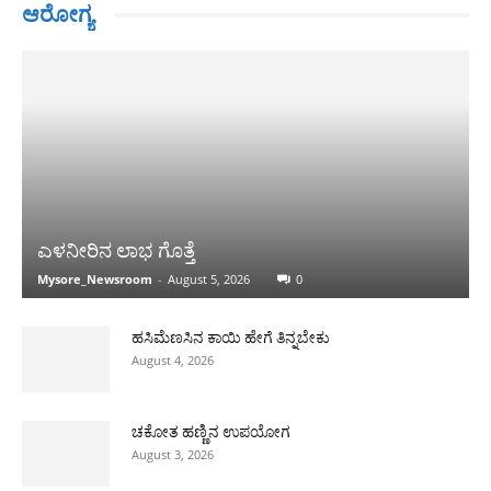
ಆರೋಗ್ಯ
ಎಳನೀರಿನ ಲಾಭ ಗೊತ್ತೆ
Mysore_Newsroom
-
August 5, 2026
0
ಹಸಿಮೆಣಸಿನ ಕಾಯಿ ಹೇಗೆ ತಿನ್ನಬೇಕು
August 4, 2026
ಚಕೋತ ಹಣ್ಣಿನ ಉಪಯೋಗ
August 3, 2026