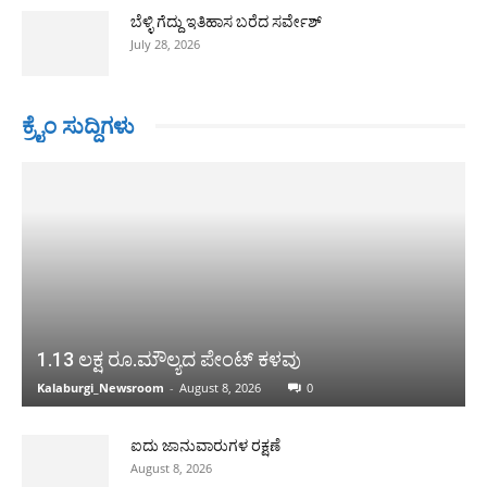
ಬೆಳ್ಳಿ ಗೆದ್ದು ಇತಿಹಾಸ ಬರೆದ ಸರ್ವೇಶ್
July 28, 2026
ಕ್ರೈಂ ಸುದ್ದಿಗಳು
1.13 ಲಕ್ಷ ರೂ.ಮೌಲ್ಯದ ಪೇಂಟ್ ಕಳವು
Kalaburgi_Newsroom
-
August 8, 2026
0
ಐದು ಜಾನುವಾರುಗಳ ರಕ್ಷಣೆ
August 8, 2026