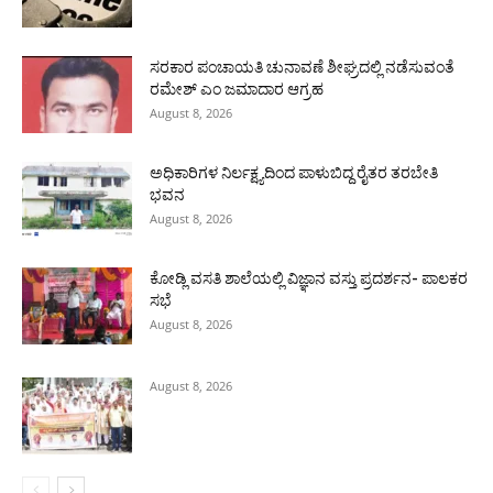
ಸರಕಾರ ಪಂಚಾಯತಿ ಚುನಾವಣೆ ಶೀಘ್ರದಲ್ಲಿ ನಡೆಸುವಂತೆ
ರಮೇಶ್ ಎಂ ಜಮಾದಾರ ಆಗ್ರಹ
August 8, 2026
ಅಧಿಕಾರಿಗಳ ನಿರ್ಲಕ್ಷ್ಯದಿಂದ ಪಾಳುಬಿದ್ದ ರೈತರ ತರಬೇತಿ
ಭವನ
August 8, 2026
ಕೋಡ್ಲಿ ವಸತಿ ಶಾಲೆಯಲ್ಲಿ ವಿಜ್ಞಾನ ವಸ್ತು ಪ್ರದರ್ಶನ- ಪಾಲಕರ
ಸಭೆ
August 8, 2026
August 8, 2026