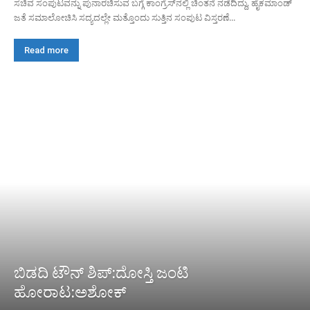
ಸಚಿವ ಸಂಪುಟವನ್ನು ಪುನಾರಚಿಸುವ ಬಗ್ಗೆ ಕಾಂಗ್ರೆಸ್‌ನಲ್ಲಿ ಚಿಂತನೆ ನಡೆದಿದ್ದು, ಹೈಕಮಾಂಡ್
ಜತೆ ಸಮಾಲೋಚಿಸಿ ಸದ್ಯದಲ್ಲೇ ಮತ್ತೊಂದು ಸುತ್ತಿನ ಸಂಪುಟ ವಿಸ್ತರಣೆ...
Read more
ಬಿಡದಿ ಟೌನ್ ಶಿಪ್:ದೋಸ್ತಿ ಜಂಟಿ
ಹೋರಾಟ:ಅಶೋಕ್