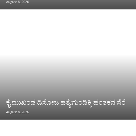
August 8, 2026
ಕೈ ಮುಖಂಡ ಡಿಸೋಜ ಹತ್ಯೆ:ಗುಂಡಿಕ್ಕಿ ಹಂತಕನ ಸೆರೆ
August 8, 2026