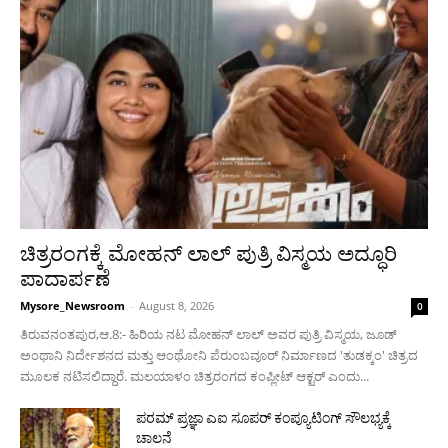
ಚಿತ್ರರಂಗಕ್ಕೆ ಮೋಹನ್ ಲಾಲ್ ಪುತ್ರಿ ವಿಸ್ಮಯ ಅದ್ಧೂರಿ
ಪಾದಾರ್ಪಣೆ
Mysore_Newsroom
-
August 8, 2026
0
ತಿರುವನಂತಪುರ,ಆ.8:- ಹಿರಿಯ ನಟ ಮೋಹನ್ ಲಾಲ್ ಅವರ ಪುತ್ರಿ ವಿಸ್ಮಯ, ಜೂಡ್
ಅಂಥಾನಿ ನಿರ್ದೇಶನದ ಮತ್ತು ಆಂಥೋನಿ ಪೆರುಂಬವೂರ್ ನಿರ್ಮಾಣದ 'ತುಡಕ್ಕಂ' ಚಿತ್ರದ
ಮೂಲಕ ನಟಿಸಲಿದ್ದಾರೆ. ಮಲಯಾಳಂ ಚಿತ್ರರಂಗದ ಕಂಪ್ಲೀಟ್ ಆಕ್ಟರ್ ಎಂದು...
ಪರಮ್ ಪ್ರಜ್ಞಾ ಎಐ ಸೂಪರ್ ಕಂಪ್ಯೂಟಿಂಗ್ ಸೌಲಭ್ಯಕ್ಕೆ
ಚಾಲನೆ