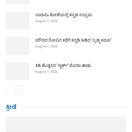
ಬಾದಾಮಿ ಕೋಟೆಯಲ್ಲಿ ಕನ್ನಡ ಸಂಭ್ರಮ
August 7, 2026
ಮೌನದ ನೋವಿನ ಕಥೆಗೆ ಕನ್ನಡಿ ಹಿಡಿದ ‘ಬ್ರಹ್ಮ ಕಮಲ’
August 7, 2026
ಕಿಡಿ ಹೊತ್ತಿಸಿದ ‘ಸ್ಪಾರ್ಕ್’ ಮೊದಲ ಹಾಡು
August 7, 2026
ಕ್ರೀಡೆ