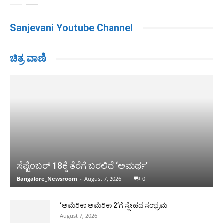
Sanjevani Youtube Channel
ಚಿತ್ರ ವಾಣಿ
ಸೆಪ್ಟೆಂಬರ್ 18ಕ್ಕೆ ತೆರೆಗೆ ಬರಲಿದೆ ‘ಅಮರ್ಥ’
Bangalore_Newsroom
-
August 7, 2026
0
‘ಅಮೆರಿಕಾ ಅಮೆರಿಕಾ 2’ಗೆ ಸ್ನೇಹದ ಸಂಭ್ರಮ
August 7, 2026