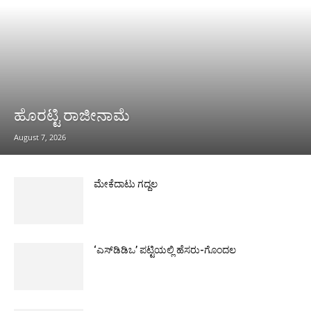
ಹೊರಟ್ಟಿ ರಾಜೀನಾಮೆ
August 7, 2026
ಮೇಕೆದಾಟು ಗದ್ದಲ
‘ಎಸ್‌ಡಿಡಿಒ’ ಪಟ್ಟಿಯಲ್ಲಿ ಹೆಸರು-ಗೊಂದಲ