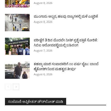
August 8, 2026
ಮುಂಗಾರು ಅಬ್ಬರ, ಹಲವು ರಾಜ್ಯಗಳಲ್ಲಿ ಮಳೆ ಎಚ್ಚರಿಕೆ
August 8, 2026
ಪರೀಕ್ಷೆಗೆ 3 ದಿನ ಮೊದಲೇ ನೀಟ್ ಪ್ರಶ್ನೆ ಪತ್ರಿಕೆ ಸೋರಿಕೆ:
ಸಿಬಿಐ ಆರೋಪಪಟ್ಟಿಯಲ್ಲಿ ಬಹಿರಂಗ
August 7, 2026
ತಹಲ್ಕಾ ಮಾಜಿ ಸಂಪಾದಕರಿಗೆ ೧೦ ವರ್ಷ ಜೈಲು: ಬಾಂಬೆ
ಹೈಕೋರ್ಟ್‌ನಿಂದ ಮಹತ್ವದ ತೀರ್ಪು
August 6, 2026
ಸಂಜೆವಾಣಿ ಅಪ್ಲಿಕೇಶನ್ ಡೌನ್‌ಲೋಡ್ ಮಾಡಿ