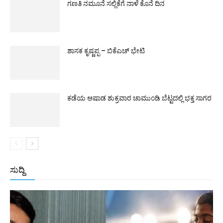
ಗಣತಿ ನಮೂನೆ ಸಲ್ಲಿಕೆಗೆ ನಾಳೆ ಕೊನೆ ದಿನ
ಶಾಸಕ ಕೃಷ್ಣಪ್ಪ – ಬಿಕೆಎಚ್ ಭೇಟಿ
ಕಡೆಯ ಆಷಾಡ ಶುಕ್ರವಾರ ಚಾಮುಂಡಿ ಬೆಟ್ಟದಲ್ಲಿ ಭಕ್ತ ಸಾಗರ
ಸುದ್ದಿ
All
ಅಂತರಾಷ್ಟ್ರೀಯ
ರಾಷ್ಟ್ರೀಯ
ರಾಜ್ಯ
More