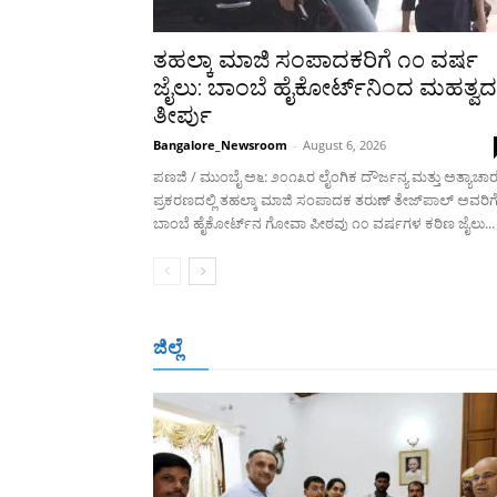
ತಹಲ್ಕಾ ಮಾಜಿ ಸಂಪಾದಕರಿಗೆ ೧೦ ವರ್ಷ
ಜೈಲು: ಬಾಂಬೆ ಹೈಕೋರ್ಟ್‌ನಿಂದ ಮಹತ್ವದ
ತೀರ್ಪು
Bangalore_Newsroom
-
August 6, 2026
ಪಣಜಿ / ಮುಂಬೈ ಅ೬: ೨೦೧೩ರ ಲೈಂಗಿಕ ದೌರ್ಜನ್ಯ ಮತ್ತು ಅತ್ಯಾಚಾ
ಪ್ರಕರಣದಲ್ಲಿ ತಹಲ್ಕಾ ಮಾಜಿ ಸಂಪಾದಕ ತರುಣ್ ತೇಜ್‌ಪಾಲ್ ಅವರಿಗ
ಬಾಂಬೆ ಹೈಕೋರ್ಟ್‌ನ ಗೋವಾ ಪೀಠವು ೧೦ ವರ್ಷಗಳ ಕಠಿಣ ಜೈಲು...
ಜಿಲ್ಲೆ
ಬೆಂಗಳೂರು
ಮಂಗಳೂರು