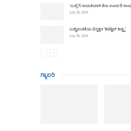
‘ಬುಲ್ಲಿ’ಗೆ ನಾಯಕಿಯಾಗಿ ತೇಜ ಊರ್ವಶಿ ನಾ
July 30, 2026
ಬುದ್ಧಿವಂತಿಕೆಯ ಬೆನ್ನತ್ತಿದ ‘ಡಿಟೆಕ್ಟಿವ್ ತೀಕ್ಷ್ಣ’
July 30, 2026
ಗ್ಯಾಲರಿ