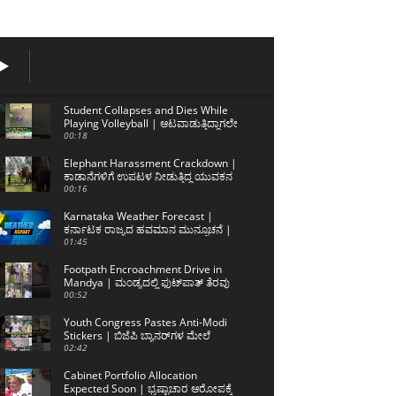
Student Collapses and Dies While
Playing Volleyball | ಆಟವಾಡುತ್ತಿದ್ದಾಗಲೇ
ನೆಲಕ್ಕೆ ಕುಸಿದ ಲಿಖಿತ್ ಅಮೀನ್
00:18
Elephant Harassment Crackdown |
ಕಾಡಾನೆಗಳಿಗೆ ಉಪಟಳ ನೀಡುತ್ತಿದ್ದ ಯುವಕನ
ಬಂಧನ
00:16
Karnataka Weather Forecast |
ಕರ್ನಾಟಕ ರಾಜ್ಯದ ಹವಮಾನ ಮುನ್ಸೂಚನೆ |
06/08/2026 | Sanjevani News
01:45
Footpath Encroachment Drive in
Mandya | ಮಂಡ್ಯದಲ್ಲಿ ಫುಟ್‌ಪಾತ್ ತೆರವು
ಕಾರ್ಯಾಚರಣೆ
00:52
Youth Congress Pastes Anti-Modi
Stickers | ಬಿಜೆಪಿ ಬ್ಯಾನರ್‌ಗಳ ಮೇಲೆ
ಮೋದಿ ವಿರುದ್ಧದ ಸ್ಟಿಕ್ಕರ್
02:42
Cabinet Portfolio Allocation
Expected Soon | ಭ್ರಷ್ಟಾಚಾರ ಆರೋಪಕ್ಕೆ