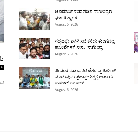
ಅಭಿಮಾನಿಗಳಿಂದ ಸಚಿವ ನಾಗೇಂದ್ರಗೆ
ಭರ್ಜರಿ ಸ್ವಾಗತ
August 6, 2026
ಸದ್ಯದಲ್ಲೇ ಐಸಿಸಿ ಸಭೆ ಕರೆದು ತುಂಗಭದ್ರ
ಕಾಲುವೆಗಳಿಗೆ ನೀರು; ನಾಗೇಂದ್ರ
August 6, 2026
ರು
0
ಜೀವಂತ ಮತದಾರರ ಹೆಸರನ್ನು ಡಿಲೀಟ್
ಮಾಡುವುದು ಪ್ರಜಾಪ್ರಭುತ್ವಕ್ಕೆ ಅಪಾಯ:
ರುವ
ಕುಮಾರ್ ಸಮತಾಳ
August 6, 2026