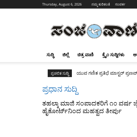
Thursday, August 6, 2026
ನಮ್ಮ ಕುರಿತಂತೆ
ಸಂಪರ್ಕ
Sanjevani
ಸುದ್ಧಿ
ಜಿಲ್ಲೆ
ಚಿತ್ರ ವಾಣಿ
ಕ್ರೈಂ ಸುದ್ದಿಗಳು
ಆ
ಯುವ ಗಣಿತ ಪ್ರತಿಭೆ ಮಾಸ್ಟರ್ ಪ್ರಣವ
ಪ್ರಚಲಿತ ಸುದ್ಧಿ
ಪ್ರಧಾನ ಸುದ್ದಿ
ತಹಲ್ಕಾ ಮಾಜಿ ಸಂಪಾದಕರಿಗೆ ೧೦ ವರ್ಷ ಜ
ಹೈಕೋರ್ಟ್‌ನಿಂದ ಮಹತ್ವದ ತೀರ್ಪು