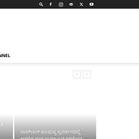
NNEL
ಸಿ.
ಲಾಲ್‌ಬಾಗ್ ಫಲಪುಷ್ಪ ಪ್ರದರ್ಶನದಲ್ಲಿ
ಅರಳಿದ ಗಂಗ ಸಾಮ್ರಾಜ್ಯದ ಗತವೈಭವ