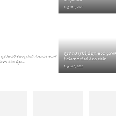
August 6, 2026
ಕೃತಕ ಬುದ್ಧಿ ಮತ್ತೆ ಹೆಚ್ಚಳ:ಆಂಥ್ರೋಪಿಕ
ರ ಪ್ರಕರಣದಲ್ಲಿ ತಹಲ್ಕಾ ಮಾಜಿ ಸಂಪಾದಕ ತರುಣ್
ನಿಯೋಗದ ಜೊತೆ ಸಿಎಂ ಚರ್ಚೆ
ಷಗಳ ಕಠಿಣ ಜೈಲು...
August 6, 2026