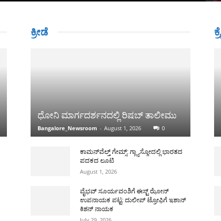
ಕ್ರೀಡೆ
ಕ್
ಧೋನಿ ಮಾರ್ಗದರ್ಶನದಲ್ಲಿ ರಿಷಬ್ ತಾಲೀಮು
Bangalore_Newsroom
-
August 1, 2026
0
ಕಾಮನ್‌ವೆಲ್ತ್ ಗೇಮ್ಸ್: ಗ್ಲ್ಯಾಸ್ಗೋದಲ್ಲಿ ಭಾರತದ
ಪದಕದ ಲೂಟಿ
August 1, 2026
ವೈಭವ್ ಸೂರ್ಯವಂಶಿಗೆ ಈಸ್ಟ್ ಝೋನ್
ಉಪನಾಯಕ ಪಟ್ಟ: ದುಲೀಪ್ ಟ್ರೋಫಿಗೆ ಇಶಾನ್
ಕಿಶನ್ ನಾಯಕ
July 29, 2026