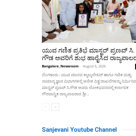
ಯುವ ಗಣಿತ ಪ್ರತಿಭೆ ಮಾಸ್ಟರ್ ಪ್ರಣವ್ ಸಿ.
ಗೌಡ ಅವರಿಗೆ ಶುಭ ಹಾರೈಸಿದ ರಾಜ್ಯಪಾಲ
Bangalore_Newsroom
-
August 6, 2026
ಬೆಂಗಳೂರು : ಯುವ ಮಾನವ ಕ್ಯಾಲ್ಕುಲೇಟರ್ ಹಾಗೂ ಗಣಿತ ಮತ್ತು
ಸಾಮಾನ್ಯ ಜ್ಞಾನ ವಿಭಾಗಗಳಲ್ಲಿ ಅನೇಕ ವಿಶ್ವ ದಾಖಲೆಗಳನ್ನು ನಿರ್ಮಿಸಿ
ಮಾಸ್ಟರ್ ಪ್ರಣವ್ ಸಿ.ಗೌಡ ಅವರು ಲೋಕಭವನದಲ್ಲಿ ಕರ್ನಾಟಕ
ಗೌರವಾನ್ವಿತ ರಾಜ್ಯಪಾಲರಾದ ಶ್ರೀ...
Sanjevani Youtube Channel