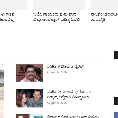
ಿಒಪಿ ಗಣಪ
ಬಿಜೆಪಿ ನಾಯಕರು ಮನು ವಾದ
ನಾಲ್ಕನೇ ಬಾರಿಯ
ವಕಾಶವಿಲ್ಲ
ಬಿಟ್ಟು ಅಂಬೇಡ್ಕರ್ ಸಾಹಿತ್ಯ ಓದಲಿ
ಯಥಾಸ್ಥಿತಿ
All
ಅಂತರಾಷ್ಟ್ರೀಯ
ರಾಷ್ಟ್ರೀಯ
ರಾಜ್ಯ
More
ರವಿಕಿಶನ್ ವಿಡಿಯೋ ವೈರಲ್
August 6, 2026
ಚಂಡೀಗಢ ವಂಚನೆ ಪ್ರಕರಣ: ನಟ
ಸಲ್ಮಾನ್, ಅಲ್ವಿರಾಗೆ ಸಮನ್ಸ್ ಜಾರಿ
August 6, 2026
ಮೊಜ್ತಾಬ್ ಜೊತೆ ಸಂಪರ್ಕ ಸಾಧಿಸುವುದು