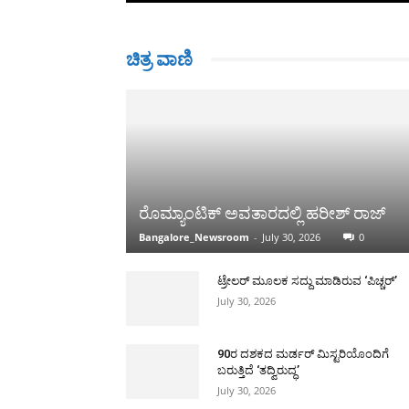
ಚಿತ್ರ ವಾಣಿ
ರೊಮ್ಯಾಂಟಿಕ್ ಅವತಾರದಲ್ಲಿ ಹರೀಶ್ ರಾಜ್
Bangalore_Newsroom
-
July 30, 2026
0
ಟ್ರೇಲರ್ ಮೂಲಕ ಸದ್ದು ಮಾಡಿರುವ ‘ಪಿಚ್ಚರ್’
July 30, 2026
90ರ ದಶಕದ ಮರ್ಡರ್ ಮಿಸ್ಟರಿಯೊಂದಿಗೆ
ಬರುತ್ತಿದೆ ‘ತದ್ವಿರುದ್ಧ’
July 30, 2026