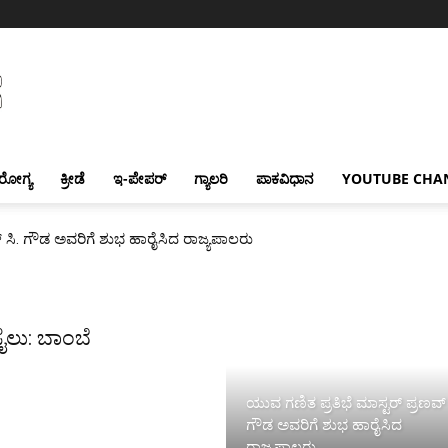
ರೋಗ್ಯ
ಕ್ರೀಡೆ
ಇ-ಪೇಪರ್
ಗ್ಯಾಲರಿ
ಪಾಕವಿಧಾನ
YOUTUBE CHA
್ ಸಿ. ಗೌಡ ಅವರಿಗೆ ಶುಭ ಹಾರೈಸಿದ ರಾಜ್ಯಪಾಲರು
ೈಲು: ಬಾಂಬೆ
ಯುವ ಗಣಿತ ಪ್ರತಿಭೆ ಮಾಸ್ಟರ್ ಪ್ರಣವ್ 
ಗೌಡ ಅವರಿಗೆ ಶುಭ ಹಾರೈಸಿದ
ರಾಜ್ಯಪಾಲರು