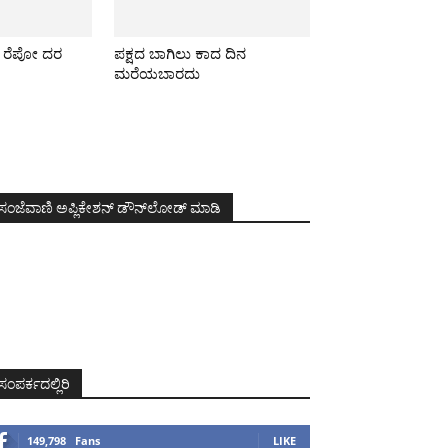
ೂ ರೆಪೋ ದರ
ಪಕ್ಷದ ಬಾಗಿಲು ಕಾದ ದಿನ
ಮರೆಯಬಾರದು
ಸಂಜೆವಾಣಿ ಅಪ್ಲಿಕೇಶನ್ ಡೌನ್‌ಲೋಡ್ ಮಾಡಿ
ಸಂಪರ್ಕದಲ್ಲಿರಿ
149,798
Fans
LIKE