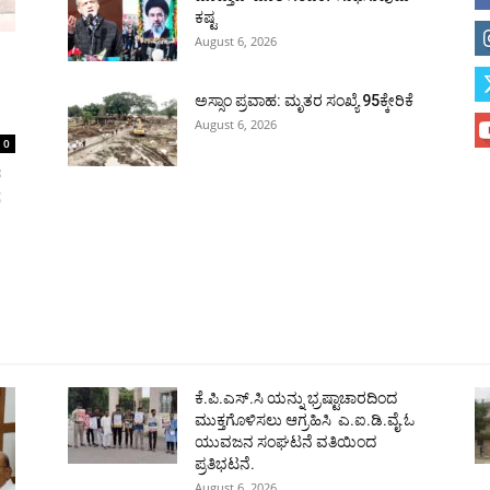
ಕಷ್ಟ
August 6, 2026
ಅಸ್ಸಾಂ ಪ್ರವಾಹ: ಮೃತರ ಸಂಖ್ಯೆ 95ಕ್ಕೇರಿಕೆ
August 6, 2026
0
ರ
ೆ
ಹುಬ್ಬಳ್ಳಿ
ಕಲಬುರಗಿ
ಬಳ್ಳಾರಿ
ರಾಯಚೂರು
ಮೈಸೂರು
ತುಮಕೂರು
ಶಿವಮೊ
ಕೆ.ಪಿ.ಎಸ್.ಸಿ ಯನ್ನು ಭ್ರಷ್ಟಾಚಾರದಿಂದ
ಮುಕ್ತಗೊಳಿಸಲು ಆಗ್ರಹಿಸಿ ಎ.ಐ.ಡಿ.ವೈ.ಓ
ಯುವಜನ ಸಂಘಟನೆ ವತಿಯಿಂದ
ಪ್ರತಿಭಟನೆ.
August 6, 2026