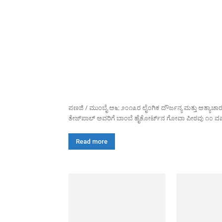
ಪಣಜಿ / ಮುಂಬೈ ಅ೬: ೨೦೧೩ರ ಲೈಂಗಿಕ ದೌರ್ಜನ್ಯ ಮತ್ತು ಅತ್ಯಾಚಾ
ತೇಜ್‌ಪಾಲ್ ಅವರಿಗೆ ಬಾಂಬೆ ಹೈಕೋರ್ಟ್‌ನ ಗೋವಾ ಪೀಠವು ೧೦ ವರ್
Read more