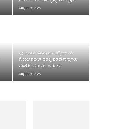
August 6, 2026
ಫುಟ್‌ಪಾತ್ ತೆರವು ಹೆಸರಲ್ಲಿ ಭರ್ಜರಿ
್
ಗೋಲ್‌ಮಾಲ್ ವಶಕ್ಕೆ ಪಡೆದ ವಸ್ತುಗಳು
ಗುಜರಿಗೆ ಮಾರಾಟ ಆರೋಪ
August 6, 2026