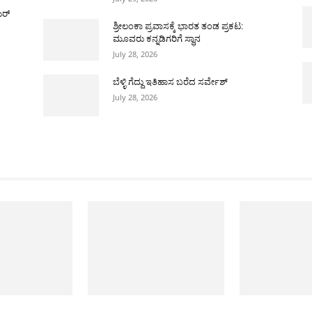
ಯರ್
ಶ್ರೀಲಂಕಾ ಪ್ರವಾಸಕ್ಕೆ ಭಾರತ ತಂಡ ಪ್ರಕಟ:
ಮೂವರು ಕನ್ನಡಿಗರಿಗೆ ಸ್ಥಾನ
July 28, 2026
ಬೆಳ್ಳಿ ಗೆದ್ದು ಇತಿಹಾಸ ಬರೆದ ಸರ್ವೇಶ್
July 28, 2026