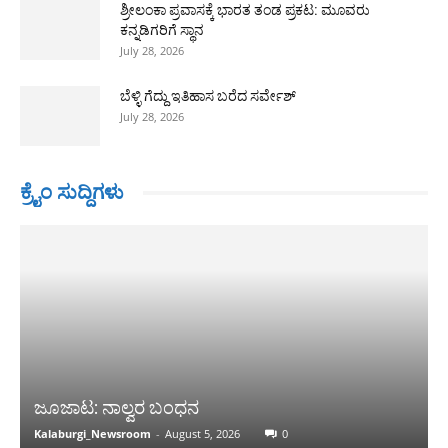
ಶ್ರೀಲಂಕಾ ಪ್ರವಾಸಕ್ಕೆ ಭಾರತ ತಂಡ ಪ್ರಕಟ: ಮೂವರು
ಕನ್ನಡಿಗರಿಗೆ ಸ್ಥಾನ
July 28, 2026
ಬೆಳ್ಳಿ ಗೆದ್ದು ಇತಿಹಾಸ ಬರೆದ ಸರ್ವೇಶ್
July 28, 2026
ಕ್ರೈಂ ಸುದ್ದಿಗಳು
ಜೂಜಾಟ: ನಾಲ್ವರ ಬಂಧನ
Kalaburgi_Newsroom
-
August 5, 2026
0