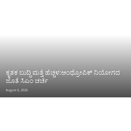
ಕೃತಕ ಬುದ್ಧಿ ಮತ್ತೆ ಹೆಚ್ಚಳ:ಆಂಥ್ರೋಪಿಕ್ ನಿಯೋಗದ
ಜೊತೆ ಸಿಎಂ ಚರ್ಚೆ
August 6, 2026