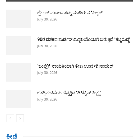
Substandard Midday Meal Served | ಕಳಪೆ
ಬಿಸಿಊಟ ವಿತರಣೆ ಕಂಡು ಆಡಳಿತದ ವಿರುದ್ಧ
ಟ್ರೇಲರ್ ಮೂಲಕ ಸದ್ದು ಮಾಡಿರುವ ‘ಪಿಚ್ಚರ್’
ಕೆಂಡಾಮಂಡಲವಾದ ಪೋಷಕರು
00:30
July 30, 2026
90ರ ದಶಕದ ಮರ್ಡರ್ ಮಿಸ್ಟರಿಯೊಂದಿಗೆ ಬರುತ್ತಿದೆ ‘ತದ್ವಿರುದ್ಧ’
July 30, 2026
‘ಬುಲ್ಲಿ’ಗೆ ನಾಯಕಿಯಾಗಿ ತೇಜ ಊರ್ವಶಿ ನಾಯರ್
July 30, 2026
ಬುದ್ಧಿವಂತಿಕೆಯ ಬೆನ್ನತ್ತಿದ ‘ಡಿಟೆಕ್ಟಿವ್ ತೀಕ್ಷ್ಣ’
July 30, 2026
ಕ್ರೀಡೆ