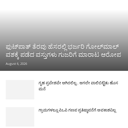
ಫುಟ್‌ಪಾತ್ ತೆರವು ಹೆಸರಲ್ಲಿ ಭರ್ಜರಿ ಗೋಲ್‌ಮಾಲ್
ವಶಕ್ಕೆ ಪಡೆದ ವಸ್ತುಗಳು ಗುಜರಿಗೆ ಮಾರಾಟ ಆರೋಪ
August 6, 2026
ಗೃಹ ಪ್ರವೇಶವೇ ಆಗಿರಲಿಲ್ಲ.. ಆಗಲೇ ವಾಲಿಬಿಟ್ಟಿತು ಹೊಸ
ಮನೆ
ಗ್ರಾಮಗಳಲ್ಲೂ ಪಿಒಪಿ ಗಣಪ ಪ್ರತಿಷ್ಠಾಪನೆಗೆ ಅವಕಾಶವಿಲ್ಲ