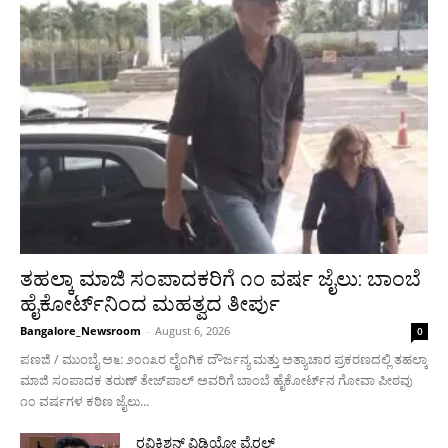
ತಹಲ್ಕಾ ಮಾಜಿ ಸಂಪಾದಕರಿಗೆ ೧೦ ವರ್ಷ ಜೈಲು: ಬಾಂಬೆ
ಹೈಕೋರ್ಟ್‌ನಿಂದ ಮಹತ್ವದ ತೀರ್ಪು
Bangalore_Newsroom
-
August 6, 2026
0
ಪಣಜಿ / ಮುಂಬೈ ಅ೬: ೨೦೧೩ರ ಲೈಂಗಿಕ ದೌರ್ಜನ್ಯ ಮತ್ತು ಅತ್ಯಾಚಾರ ಪ್ರಕರಣದಲ್ಲಿ ತಹಲ್ಕಾ
ಮಾಜಿ ಸಂಪಾದಕ ತರುಣ್ ತೇಜ್‌ಪಾಲ್ ಅವರಿಗೆ ಬಾಂಬೆ ಹೈಕೋರ್ಟ್‌ನ ಗೋವಾ ಪೀಠವು
೧೦ ವರ್ಷಗಳ ಕಠಿಣ ಜೈಲು...
ರವಿಕಿಶನ್ ವಿಡಿಯೋ ವೈರಲ್