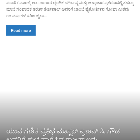
ಪಣಜಿ / ಮುಂಬೈ ಅ೬: ೨೦೧೩ರ ಲೈಂಗಿಕ ದೌರ್ಜನ್ಯ ಮತ್ತು ಅತ್ಯಾಚಾರ ಪ್ರಕರಣದಲ್ಲಿ ತಹಲ್ಕಾ
ಮಾಜಿ ಸಂಪಾದಕ ತರುಣ್ ತೇಜ್‌ಪಾಲ್ ಅವರಿಗೆ ಬಾಂಬೆ ಹೈಕೋರ್ಟ್‌ನ ಗೋವಾ ಪೀಠವು
೧೦ ವರ್ಷಗಳ ಕಠಿಣ ಜೈಲು...
Read more
ಯುವ ಗಣಿತ ಪ್ರತಿಭೆ ಮಾಸ್ಟರ್ ಪ್ರಣವ್ ಸಿ. ಗೌಡ
ಅವರಿಗೆ ಶುಭ ಹಾರೈಸಿದ ರಾಜ್ಯಪಾಲರು