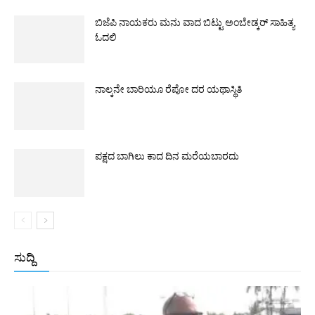
ಬಿಜೆಪಿ ನಾಯಕರು ಮನು ವಾದ ಬಿಟ್ಟು ಅಂಬೇಡ್ಕರ್ ಸಾಹಿತ್ಯ
ಓದಲಿ
ನಾಲ್ಕನೇ ಬಾರಿಯೂ ರೆಪೋ ದರ ಯಥಾಸ್ಥಿತಿ
ಪಕ್ಷದ ಬಾಗಿಲು ಕಾದ ದಿನ ಮರೆಯಬಾರದು
ಸುದ್ದಿ
All
ಅಂತರಾಷ್ಟ್ರೀಯ
ರಾಷ್ಟ್ರೀಯ
ರಾಜ್ಯ
More