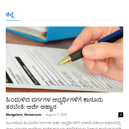
ಬೆಂಗಳೂರು
ಮಂಗಳೂರು
ಹುಬ್ಬಳ್ಳಿ
ಕಲಬುರಗಿ
ಬಳ್ಳಾರಿ
ಜಿಲ್ಲೆ
ರಾಯಚೂರು
ಮೈಸೂರು
ತುಮಕೂರು
ಶಿವಮೊಗ್ಗ
ವಿಜಯಪುರ
ಯಾದ್ಗೀರ್
ಬೀದರ್
More
ಹಿಂದುಳಿದ ವರ್ಗಗಳ ಅಭ್ಯರ್ಥಿಗಳಿಗೆ ಕಾನೂನು
ತರಬೇತಿ: ಅರ್ಜಿ ಆಹ್ವಾನ
Mangalore_Newsroom
-
August 7, 2026
0
ಮಂಗಳೂರು-ಹಿಂದುಳಿದ ವರ್ಗಗಳ ಅರ್ಹ ಅಭ್ಯರ್ಥಿಗಳಿಗೆ ಸರಕಾರಿ ವಕೀಲರ ಅಧೀನದಲ್ಲಿ
ನಾಲ್ಕು ವರ್ಷಗಳ ಅವಧಿಯ ಉಚಿತ ಕಾನೂನು ತರಬೇತಿಯನ್ನು ನೀಡುವ ಕಾರ್ಯಕ್ರಮದಡಿ,