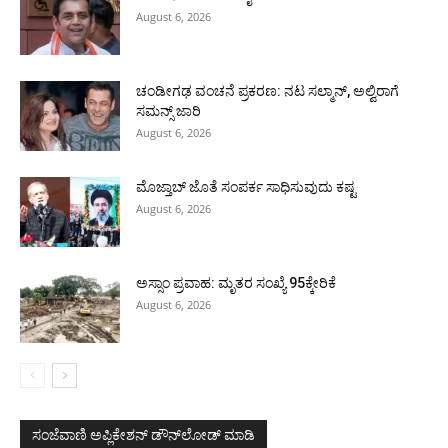
August 6, 2026
ಚಂಡೀಗಢ ವಂಚನೆ ಪ್ರಕರಣ: ನಟ ಸಲ್ಮಾನ್, ಅಲ್ವಿರಾಗೆ
ಸಮನ್ಸ್ ಜಾರಿ
August 6, 2026
ಮೊಜ್ತಾಬ್ ಜೊತೆ ಸಂಪರ್ಕ ಸಾಧಿಸುವುದು ಕಷ್ಟ
August 6, 2026
ಅಸ್ಸಾಂ ಪ್ರವಾಹ: ಮೃತರ ಸಂಖ್ಯೆ 95ಕ್ಕೇರಿಕೆ
August 6, 2026
ಸಂಜೆವಾಣಿ ಅಪ್ಲಿಕೇಶನ್ ಡೌನ್‌ಲೋಡ್ ಮಾಡಿ