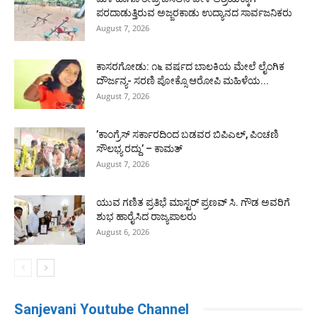
ಪರದಾಡುತ್ತಿರುವ ಅಜ್ಜರಕಾಡು ಉದ್ಯಾನದ ಸಾರ್ವಜನಿಕರು
August 7, 2026
ಕಾಸರಗೋಡು: ೧೬ ವರ್ಷದ ಬಾಲಕಿಯ ಮೇಲೆ ಲೈಂಗಿಕ
ದೌರ್ಜನ್ಯ- ಸರಣಿ ಪೋಕ್ಸೊ ಆರೋಪಿ ಮಹಿಳೆಯ...
August 7, 2026
’ಕಾಂಗ್ರೆಸ್ ಸರ್ಕಾರದಿಂದ ಬಡವರ ಬಿಪಿಎಲ್, ಪಿಂಚಣಿ
ಸೌಲಭ್ಯ ರದ್ದು’ – ಕಾಮತ್
August 7, 2026
ಯುವ ಗಣಿತ ಪ್ರತಿಭೆ ಮಾಸ್ಟರ್ ಪ್ರಣವ್ ಸಿ. ಗೌಡ ಅವರಿಗೆ
ಶುಭ ಹಾರೈಸಿದ ರಾಜ್ಯಪಾಲರು
August 6, 2026
Sanjevani Youtube Channel