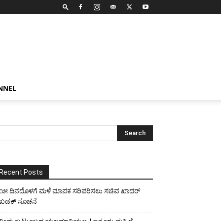
NNEL
Recent Posts
೧೫ ದಿನದೊಳಗೆ ಮಳೆ ಮಾಪಕ ಸರಿಪರಿಸಲು ಸಚಿವ ಖಾದರ್
ಖಡಕ್ ಸೂಚನೆ