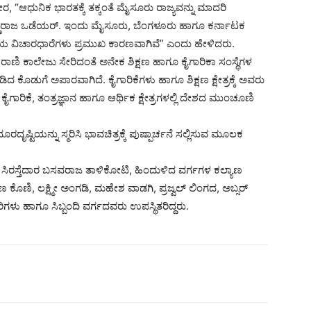
 “ಆಧುನಿಕ ಭಾರತಕ್ಕೆ ತಕ್ಕಂತೆ ಮೈಸೂರು ರಾಜ್ಯವನ್ನು ಮಾದರಿ
ಕೃಷ್ಣರಾಜ ಒಡೆಯರ್. ಇಂದು ಮೈಸೂರು, ಬೆಂಗಳೂರು ಹಾಗೂ ಕರ್ನಾಟಕ
ಷ್ಟಿಯ ವಿಚಾರಧಾರೆಗಳು ಪ್ರಮುಖ ಕಾರಣವಾಗಿವೆ” ಎಂದು ಹೇಳಿದರು.
ಾಣಿ ಕಾಲೇಜು ಸೇರಿದಂತೆ ಅನೇಕ ಶಿಕ್ಷಣ ಹಾಗೂ ಕೈಗಾರಿಕಾ ಸಂಸ್ಥೆಗಳ
ದ ಕೊಡುಗೆ ಅಪಾರವಾಗಿದೆ. ಕೈಗಾರಿಕೆಗಳು ಹಾಗೂ ಶಿಕ್ಷಣ ಕ್ಷೇತ್ರಕ್ಕೆ ಅವರು
ಾರಿಕೆ, ತಂತ್ರಜ್ಞಾನ ಹಾಗೂ ಆರ್ಥಿಕ ಕ್ಷೇತ್ರಗಳಲ್ಲಿ ದೇಶದ ಮುಂಚೂಣಿ
ೃಷ್ಟಿಯನ್ನು ಸ್ಮರಿಸಿ ಭಾವಚಿತ್ರಕ್ಕೆ ಪುಷ್ಪಾರ್ಚನೆ ಸಲ್ಲಿಸುವ ಮೂಲಕ
ರ ಸಿರಸ್ತೆದಾರ ಬಸವರಾಜ ತಾಳಿಕೋಟಿ, ಹಿಂದುಳಿದ ವರ್ಗಗಳ ಕಲ್ಯಾಣ
ೊಣಿ, ಲಕ್ಷ್ಮೀ ಅಂಗಡಿ, ಮಹೇಶ ವಾಡಗಿ, ಪ್ರಜ್ವಲ್ ಲಿಂಗದ, ಅಬ್ಸರ್
ಗಳು ಹಾಗೂ ಸಿಬ್ಬಂದಿ ವರ್ಗದವರು ಉಪಸ್ಥಿತರಿದ್ದರು.