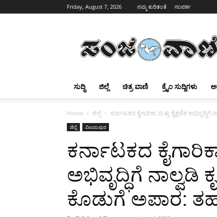
Friday, August 7, 2026
ನಮ್ಮ ಕುರಿತಂತೆ
ಸಂಪರ್ಕ
Sanjevani
ಸುದ್ಧಿ
ಜಿಲ್ಲೆ
ಚಿತ್ರ ವಾಣಿ
ಕ್ರೈಂ ಸುದ್ದಿಗಳು
ಆ
Home
ಜಿಲ್ಲೆ
ಕರ್ನಾಟಕದ ಕೈಗಾರಿಕಾ ಮತ್ತು ಶೈಕ್ಷಣಿಕ ಅಭಿವೃದ್ಧಿಗ
ಜಿಲ್ಲೆ
ವಿಜಯಪುರ
ಕರ್ನಾಟಕದ ಕೈಗಾರಿಕಾ 
ಅಭಿವೃದ್ಧಿಗೆ ನಾಲ್ವಡಿ
ಕೊಡುಗೆ ಅಪಾರ: ತ