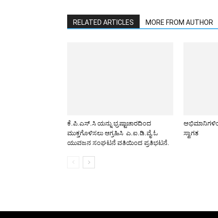
RELATED ARTICLES
MORE FROM AUTHOR
ಕೆ.ಪಿ.ಎಸ್.ಸಿ ಯನ್ನು ಭ್ರಷ್ಟಾಚಾರದಿಂದ
ಅಭಿಮಾನಿಗಳಿಂ
ಮುಕ್ತಗೊಳಿಸಲು ಆಗ್ರಹಿಸಿ ಎ.ಐ.ಡಿ.ವೈ.ಓ
ಸ್ವಾಗತ
ಯುವಜನ ಸಂಘಟನೆ ವತಿಯಿಂದ ಪ್ರತಿಭಟನೆ.