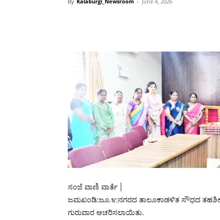
By
Kalaburgi_Newsroom
-
June 4, 2026
ಸಂಜೆ ವಾಣಿ ವಾರ್ತೆ |
ಜಮಖಂಡಿ:ಜೂ.೪:ನಗರದ ತಾಲೂಕಾಡಳಿತ ಸೌಧದ ತಹಶೀಲ್ದಾ
ಗುರುವಾರ ಆಚರಿಸಲಾಯಿತು.