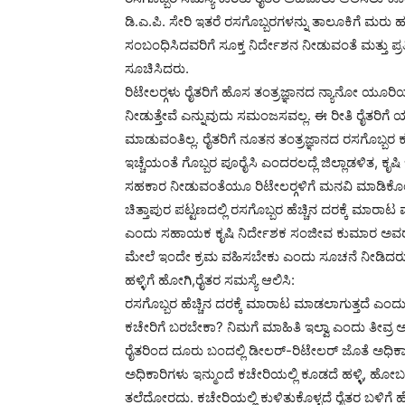
ಡಿ.ಎ.ಪಿ. ಸೇರಿ ಇತರೆ ರಸಗೊಬ್ಬರಗಳನ್ನು ತಾಲೂಕಿಗೆ ಮರು ಹ
ಸಂಬಂಧಿಸಿದವರಿಗೆ ಸೂಕ್ತ ನಿರ್ದೇಶನ ನೀಡುವಂತೆ ಮತ್ತು ಪ್ರತ
ಸೂಚಿಸಿದರು.
ರಿಟೇಲರ್‍ಗಳು ರೈತರಿಗೆ ಹೊಸ ತಂತ್ರಜ್ಞಾನದ ನ್ಯಾನೋ ಯೂರಿಯ
ನೀಡುತ್ತೇವೆ ಎನ್ನುವುದು ಸಮಂಜಸವಲ್ಲ. ಈ ರೀತಿ ರೈತರಿ
ಮಾಡುವಂತಿಲ್ಲ. ರೈತರಿಗೆ ನೂತನ ತಂತ್ರಜ್ಞಾನದ ರಸಗೊಬ್ಬರ
ಇಚ್ಚೆಯಂತೆ ಗೊಬ್ಬರ ಪೂರೈಸಿ ಎಂದರಲದ್ಲೆ ಜಿಲ್ಲಾಡಳಿತ, 
ಸಹಕಾರ ನೀಡುವಂತೆಯೂ ರಿಟೇಲರ್‍ಗಳಿಗೆ ಮನವಿ ಮಾಡಿಕೊ
ಚಿತ್ತಾಪುರ ಪಟ್ಟಣದಲ್ಲಿ ರಸಗೊಬ್ಬರ ಹೆಚ್ಚಿನ ದರಕ್ಕೆ ಮಾರಾಟ 
ಎಂದು ಸಹಾಯಕ ಕೃಷಿ ನಿರ್ದೇಶಕ ಸಂಜೀವ ಕುಮಾರ ಅವರನ್ನು ಕ
ಮೇಲೆ ಇಂದೇ ಕ್ರಮ ವಹಿಸಬೇಕು ಎಂದು ಸೂಚನೆ ನೀಡಿದರು
ಹಳ್ಳಿಗೆ ಹೋಗಿ,ರೈತರ ಸಮಸ್ಯೆ ಆಲಿಸಿ:
ರಸಗೊಬ್ಬರ ಹೆಚ್ಚಿನ ದರಕ್ಕೆ ಮಾರಾಟ ಮಾಡಲಾಗುತ್ತದೆ ಎಂ
ಕಚೇರಿಗೆ ಬರಬೇಕಾ? ನಿಮಗೆ ಮಾಹಿತಿ ಇಲ್ವಾ ಎಂದು ತೀವ್ರ ಅಸಮ
ರೈತರಿಂದ ದೂರು ಬಂದಲ್ಲಿ ಡೀಲರ್-ರಿಟೇಲರ್ ಜೊತೆ ಅಧಿಕಾರ
ಅಧಿಕಾರಿಗಳು ಇನ್ಮುಂದೆ ಕಚೇರಿಯಲ್ಲಿ ಕೂಡದೆ ಹಳ್ಳಿ, ಹೋಬಳಿ
ತಲೆದೋರದು. ಕಚೇರಿಯಲ್ಲಿ ಕುಳಿತುಕೊಳ್ಳದೆ ರೈತರ ಬಳಿಗ