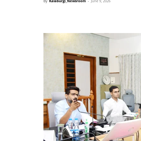
By
Kalaburgi_Newsroom
-
June 9, 2026