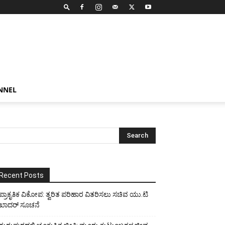
NNEL
Recent Posts
ಪ್ರಾಕೃತಿಕ ವಿಕೋಪ: ತ್ವರಿತ ಪರಿಹಾರ ವಿತರಿಸಲು ಸಚಿವ ಯು.ಟಿ
ಖಾದರ್ ಸೂಚನೆ