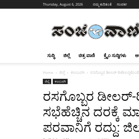
Thursday, August 6, 2026
ನಮ್ಮ ಕುರಿತಂತೆ
ಸಂಪರ್ಕ
Sanjevani
ಸುದ್ಧಿ
ಜಿಲ್ಲೆ
ಚಿತ್ರ ವಾಣಿ
ಕ್ರೈಂ ಸುದ್ದಿಗಳು
ಆ
Home
ಜಿಲ್ಲೆ
ಕಲಬುರಗಿ
ರಸಗೊಬ್ಬರ ಡೀಲರ್-ರಿಟೇಲರ್‍ಗಳೊಂದಿಗೆ
ಜಿಲ್ಲೆ
ಕಲಬುರಗಿ
ರಸಗೊಬ್ಬರ ಡೀಲರ್-ರಿ
ಸಭೆಹೆಚ್ಚಿನ ದರಕ್ಕೆ
ಪರವಾನಿಗೆ ರದ್ದು: ಜಿಲ್