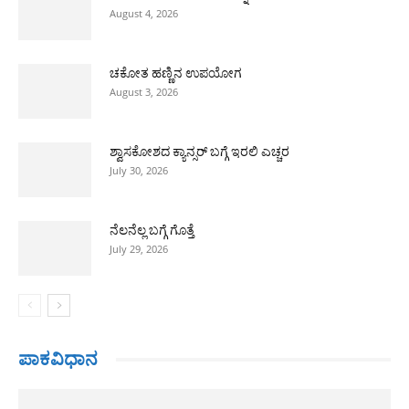
August 4, 2026
ಚಕೋತ ಹಣ್ಣಿನ ಉಪಯೋಗ
August 3, 2026
ಶ್ವಾಸಕೋಶದ ಕ್ಯಾನ್ಸರ್ ಬಗ್ಗೆ ಇರಲಿ ಎಚ್ಚರ
July 30, 2026
ನೆಲನೆಲ್ಲ ಬಗ್ಗೆ ಗೊತ್ತೆ
July 29, 2026
ಪಾಕವಿಧಾನ