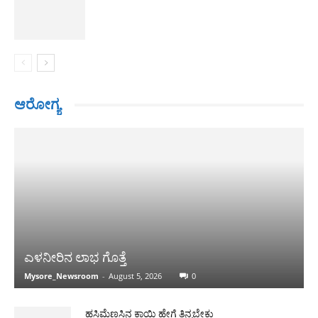
ಆರೋಗ್ಯ
ಎಳನೀರಿನ ಲಾಭ ಗೊತ್ತೆ
Mysore_Newsroom
-
August 5, 2026
0
ಹಸಿಮೆಣಸಿನ ಕಾಯಿ ಹೇಗೆ ತಿನ್ನಬೇಕು