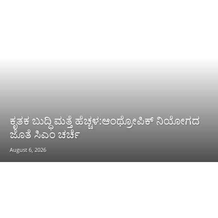
ಕೃತಕ ಬುದ್ಧಿ ಮತ್ತೆ ಹೆಚ್ಚಳ:ಆಂಥ್ರೋಪಿಕ್ ನಿಯೋಗದ
ಜೊತೆ ಸಿಎಂ ಚರ್ಚೆ
August 6, 2026