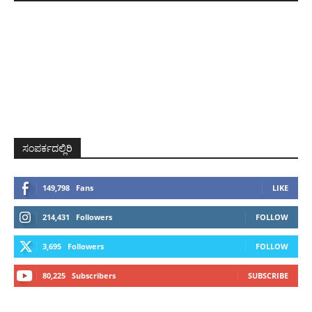
ಸಂಪರ್ಕದಲ್ಲಿರಿ
149,798
Fans
LIKE
214,431
Followers
FOLLOW
3,695
Followers
FOLLOW
80,225
Subscribers
SUBSCRIBE