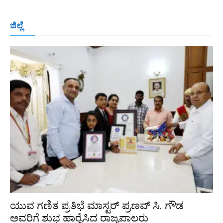
ಬೆಂಗಳೂರು
ಮಂಗಳೂರು
ಹುಬ್ಬಳ್ಳಿ
ಕಲಬುರಗಿ
ಬಳ್ಳಾರಿ
ಜಿಲ್ಲೆ
ರಾಯಚೂರು
ಮೈಸೂರು
ತುಮಕೂರು
ಶಿವಮೊಗ್ಗ
ವಿಜಯಪುರ
ಯಾದ್ಗೀರ್
ಬೀದರ್
More
ಯುವ ಗಣಿತ ಪ್ರತಿಭೆ ಮಾಸ್ಟರ್ ಪ್ರಣವ್ ಸಿ. ಗೌಡ
ಅವರಿಗೆ ಶುಭ ಹಾರೈಸಿದ ರಾಜ್ಯಪಾಲರು