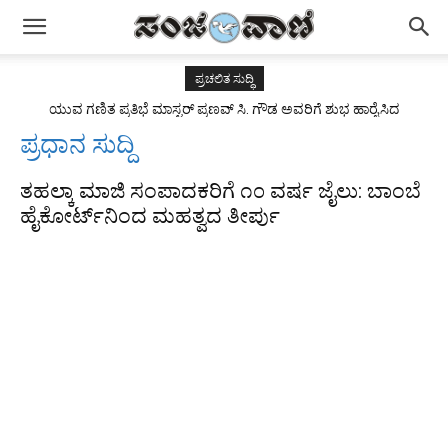
ಪ್ರಚಲಿತ ಸುದ್ಧಿ
ಯುವ ಗಣಿತ ಪ್ರತಿಭೆ ಮಾಸ್ಟರ್ ಪ್ರಣವ್ ಸಿ. ಗೌಡ ಅವರಿಗೆ ಶುಭ ಹಾರೈಸಿದ
ರಾಜ್ಯಪಾಲರು
ಪ್ರಧಾನ ಸುದ್ದಿ
ತಹಲ್ಕಾ ಮಾಜಿ ಸಂಪಾದಕರಿಗೆ ೧೦ ವರ್ಷ ಜೈಲು: ಬಾಂಬೆ
ಹೈಕೋರ್ಟ್‌ನಿಂದ ಮಹತ್ವದ ತೀರ್ಪು