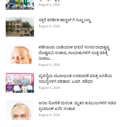
August 6, 2026
ಸಕ್ಕರೆ ಕರಡೀಶ ಹಾಸ್ಟಲ್ ಗೆ ಸುಣ್ಣ ಬಣ್ಣ
August 6, 2026
ಕಡೇಚೂರು ಬಾಡಿಯಾಳ ಘಟನೆ ಸಂಸದ ರಾಧಾಕೃಷ್ಣ
ದೊಡ್ಡಮನಿ ಸಂತಾಪ, ಗಾಯಾಳುಗಳಿಗೆ ಸೂಕ್ತ ಚಿಕಿತ್ಸೆ
ನೀಡಲು...
August 6, 2026
ವ್ಯವಸ್ಥೆಯ ಮೂಲಭೂತ ಬದಲಾವಣೆ ಮಾತ್ರ ಜನತೆಯ
ಸಮಸ್ಯೆಗಳಿಗ ಪರಿಹಾರ: ಎಮ್. ಶಶಿಧರ
August 6, 2026
ಅನಿಲ ಸೋರಿಕೆ ದುರಂತ: ಮೃತರ ಕುಟುಂಬಗಳಿಗೆ ಸಚಿವ
ಪ್ರಿಯಾಂಕ್ ಖರ್ಗೆ ಸಂತಾಪ
August 6, 2026