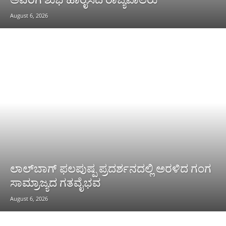
August 6, 2026
ಲಾಲ್‌ಬಾಗ್ ಫಲಪುಷ್ಪ ಪ್ರದರ್ಶನದಲ್ಲಿ ಅರಳಿದ ಗಂಗ
ಸಾಮ್ರಾಜ್ಯದ ಗತವೈಭವ
August 6, 2026