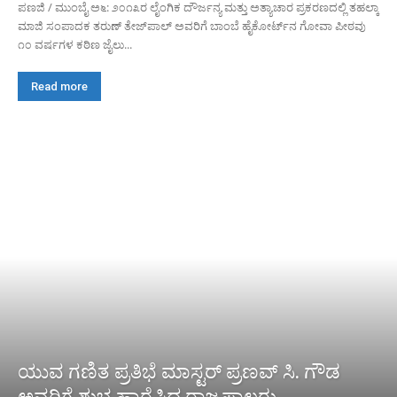
ಪಣಜಿ / ಮುಂಬೈ ಅ೬: ೨೦೧೩ರ ಲೈಂಗಿಕ ದೌರ್ಜನ್ಯ ಮತ್ತು ಅತ್ಯಾಚಾರ ಪ್ರಕರಣದಲ್ಲಿ ತಹಲ್ಕಾ
ಮಾಜಿ ಸಂಪಾದಕ ತರುಣ್ ತೇಜ್‌ಪಾಲ್ ಅವರಿಗೆ ಬಾಂಬೆ ಹೈಕೋರ್ಟ್‌ನ ಗೋವಾ ಪೀಠವು
೧೦ ವರ್ಷಗಳ ಕಠಿಣ ಜೈಲು...
Read more
ಯುವ ಗಣಿತ ಪ್ರತಿಭೆ ಮಾಸ್ಟರ್ ಪ್ರಣವ್ ಸಿ. ಗೌಡ
ಅವರಿಗೆ ಶುಭ ಹಾರೈಸಿದ ರಾಜ್ಯಪಾಲರು