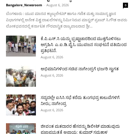
Bangalore_Newsroom
-
August 6, 2026
0
ಬೆಂಗಳೂರು : ಯುವ ಮಾನವ ಕ್ಯಾಲ್ಕುಲೇಟರ್ ಹಾಗೂ ಗಣಿತ ಮತ್ತು ಸಾಮಾನ್ಯ ಜ್ಞಾನ
ವಿಭಾಗಗಳಲ್ಲಿ ಅನೇಕ ವಿಶ್ವ ದಾಖಲೆಗಳನ್ನು ನಿರ್ಮಿಸಿರುವ ಮಾಸ್ಟರ್ ಪ್ರಣವ್ ಸಿ.ಗೌಡ ಅವರು
ಲೋಕಭವನದಲ್ಲಿ ಕರ್ನಾಟಕ ಗೌರವಾನ್ವಿತ ರಾಜ್ಯಪಾಲರಾದ ಶ್ರೀ...
ಕೆ.ಪಿ.ಎಸ್.ಸಿ ಯನ್ನು ಭ್ರಷ್ಟಾಚಾರದಿಂದ ಮುಕ್ತಗೊಳಿಸಲು
ಆಗ್ರಹಿಸಿ ಎ.ಐ.ಡಿ.ವೈ.ಓ ಯುವಜನ ಸಂಘಟನೆ ವತಿಯಿಂದ
ಪ್ರತಿಭಟನೆ.
August 6, 2026
ಅಭಿಮಾನಿಗಳಿಂದ ಸಚಿವ ನಾಗೇಂದ್ರಗೆ ಭರ್ಜರಿ ಸ್ವಾಗತ
August 6, 2026
ಸದ್ಯದಲ್ಲೇ ಐಸಿಸಿ ಸಭೆ ಕರೆದು ತುಂಗಭದ್ರ ಕಾಲುವೆಗಳಿಗೆ
ನೀರು; ನಾಗೇಂದ್ರ
August 6, 2026
ಜೀವಂತ ಮತದಾರರ ಹೆಸರನ್ನು ಡಿಲೀಟ್ ಮಾಡುವುದು
ಪ್ರಜಾಪ್ರಭುತ್ವಕ್ಕೆ ಅಪಾಯ: ಕುಮಾರ್ ಸಮತಾಳ