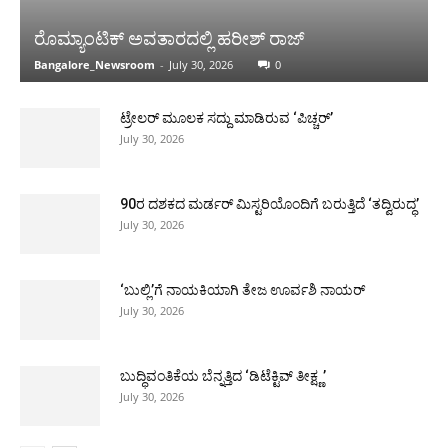
00:16
Demand Cabinet Berth for MLA Ramesh |
ರೊಮ್ಯಾಂಟಿಕ್ ಅವತಾರದಲ್ಲಿ ಹರೀಶ್ ರಾಜ್
ಕಾಂಗ್ರೆಸ್‌ ಜಿಲ್ಲಾಧ್ಯಕ್ಷರ ವಿರುದ್ಧ ತಿರುಗಿಬಿದ್ದ ಕೈ ಪಡೆ
00:54
Bangalore_Newsroom
-
July 30, 2026
0
Substandard Midday Meal Served | ಕಳಪೆ
ಬಿಸಿಊಟ ವಿತರಣೆ ಕಂಡು ಆಡಳಿತದ ವಿರುದ್ಧ
ಟ್ರೇಲರ್ ಮೂಲಕ ಸದ್ದು ಮಾಡಿರುವ ‘ಪಿಚ್ಚರ್’
ಕೆಂಡಾಮಂಡಲವಾದ ಪೋಷಕರು
00:30
July 30, 2026
90ರ ದಶಕದ ಮರ್ಡರ್ ಮಿಸ್ಟರಿಯೊಂದಿಗೆ ಬರುತ್ತಿದೆ ‘ತದ್ವಿರುದ್ಧ’
July 30, 2026
‘ಬುಲ್ಲಿ’ಗೆ ನಾಯಕಿಯಾಗಿ ತೇಜ ಊರ್ವಶಿ ನಾಯರ್
July 30, 2026
ಬುದ್ಧಿವಂತಿಕೆಯ ಬೆನ್ನತ್ತಿದ ‘ಡಿಟೆಕ್ಟಿವ್ ತೀಕ್ಷ್ಣ’
July 30, 2026