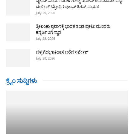
ವೈಭವ್ ಸೂರ್ಯವಂಶಿಗೆ ಈಸ್ಟ್ ಝೋನ್ ಉಪನಾಯಕ ಪಟ್ಟ:
ದುಲೀಪ್ ಟ್ರೋಫಿಗೆ ಇಶಾನ್ ಕಿಶನ್ ನಾಯಕ
July 29, 2026
ಶ್ರೀಲಂಕಾ ಪ್ರವಾಸಕ್ಕೆ ಭಾರತ ತಂಡ ಪ್ರಕಟ: ಮೂವರು
ಕನ್ನಡಿಗರಿಗೆ ಸ್ಥಾನ
July 28, 2026
ಬೆಳ್ಳಿ ಗೆದ್ದು ಇತಿಹಾಸ ಬರೆದ ಸರ್ವೇಶ್
July 28, 2026
ಕ್ರೈಂ ಸುದ್ದಿಗಳು