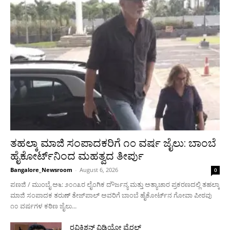
ತಹಲ್ಕಾ ಮಾಜಿ ಸಂಪಾದಕರಿಗೆ ೧೦ ವರ್ಷ ಜೈಲು: ಬಾಂಬೆ
ಹೈಕೋರ್ಟ್‌ನಿಂದ ಮಹತ್ವದ ತೀರ್ಪು
Bangalore_Newsroom
-
August 6, 2026
0
ಪಣಜಿ / ಮುಂಬೈ ಅ೬: ೨೦೧೩ರ ಲೈಂಗಿಕ ದೌರ್ಜನ್ಯ ಮತ್ತು ಅತ್ಯಾಚಾರ ಪ್ರಕರಣದಲ್ಲಿ ತಹಲ್ಕಾ
ಮಾಜಿ ಸಂಪಾದಕ ತರುಣ್ ತೇಜ್‌ಪಾಲ್ ಅವರಿಗೆ ಬಾಂಬೆ ಹೈಕೋರ್ಟ್‌ನ ಗೋವಾ ಪೀಠವು
೧೦ ವರ್ಷಗಳ ಕಠಿಣ ಜೈಲು...
ರವಿಕಿಶನ್ ವಿಡಿಯೋ ವೈರಲ್