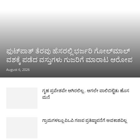
ಫುಟ್‌ಪಾತ್ ತೆರವು ಹೆಸರಲ್ಲಿ ಭರ್ಜರಿ ಗೋಲ್‌ಮಾಲ್
ವಶಕ್ಕೆ ಪಡೆದ ವಸ್ತುಗಳು ಗುಜರಿಗೆ ಮಾರಾಟ ಆರೋಪ
August 6, 2026
ಗೃಹ ಪ್ರವೇಶವೇ ಆಗಿರಲಿಲ್ಲ.. ಆಗಲೇ ವಾಲಿಬಿಟ್ಟಿತು ಹೊಸ
ಮನೆ
ಗ್ರಾಮಗಳಲ್ಲೂ ಪಿಒಪಿ ಗಣಪ ಪ್ರತಿಷ್ಠಾಪನೆಗೆ ಅವಕಾಶವಿಲ್ಲ