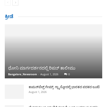
ಕ್ರೀಡೆ
ಧೋನಿ ಮಾರ್ಗದರ್ಶನದಲ್ಲಿ ರಿಷಬ್ ತಾಲೀಮು
Bangalore_Newsroom
-
August 1, 2026
0
ಕಾಮನ್‌ವೆಲ್ತ್ ಗೇಮ್ಸ್: ಗ್ಲ್ಯಾಸ್ಗೋದಲ್ಲಿ ಭಾರತದ ಪದಕದ ಲೂಟಿ
August 1, 2026