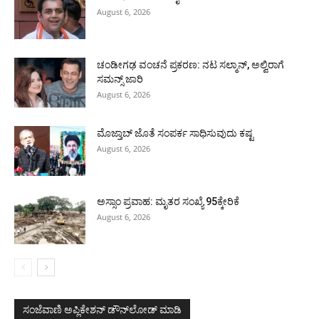
August 6, 2026
ಚಂಡೀಗಢ ವಂಚನೆ ಪ್ರಕರಣ: ನಟ ಸಲ್ಮಾನ್, ಅಲ್ವಿರಾಗೆ
ಸಮನ್ಸ್ ಜಾರಿ
August 6, 2026
ಮೊಜ್ತಾಬ್ ಜೊತೆ ಸಂಪರ್ಕ ಸಾಧಿಸುವುದು ಕಷ್ಟ
August 6, 2026
ಅಸ್ಸಾಂ ಪ್ರವಾಹ: ಮೃತರ ಸಂಖ್ಯೆ 95ಕ್ಕೇರಿಕೆ
August 6, 2026
ಸಂಜೆವಾಣಿ ಅಪ್ಲಿಕೇಶನ್ ಡೌನ್‌ಲೋಡ್ ಮಾಡಿ