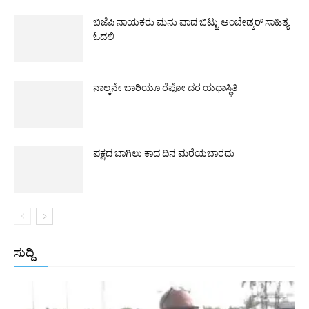
ಬಿಜೆಪಿ ನಾಯಕರು ಮನು ವಾದ ಬಿಟ್ಟು ಅಂಬೇಡ್ಕರ್ ಸಾಹಿತ್ಯ
ಓದಲಿ
ನಾಲ್ಕನೇ ಬಾರಿಯೂ ರೆಪೋ ದರ ಯಥಾಸ್ಥಿತಿ
ಪಕ್ಷದ ಬಾಗಿಲು ಕಾದ ದಿನ ಮರೆಯಬಾರದು
ಸುದ್ದಿ
All
ಅಂತರಾಷ್ಟ್ರೀಯ
ರಾಷ್ಟ್ರೀಯ
ರಾಜ್ಯ
More