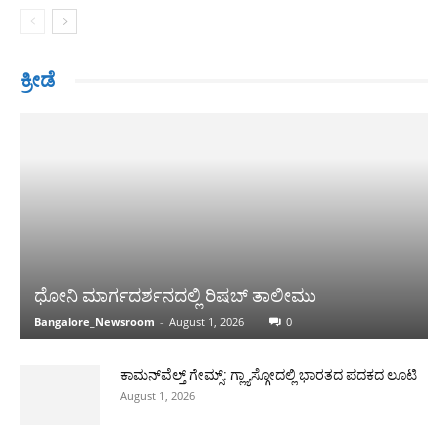
ಕ್ರೀಡೆ
ಧೋನಿ ಮಾರ್ಗದರ್ಶನದಲ್ಲಿ ರಿಷಬ್ ತಾಲೀಮು
Bangalore_Newsroom
-
August 1, 2026
0
ಕಾಮನ್‌ವೆಲ್ತ್ ಗೇಮ್ಸ್: ಗ್ಲ್ಯಾಸ್ಗೋದಲ್ಲಿ ಭಾರತದ ಪದಕದ ಲೂಟಿ
August 1, 2026