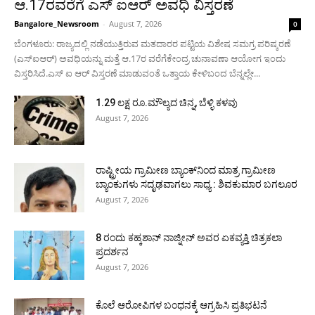
ಆ.17ರವರೆಗೆ ಎಸ್ ಐಆರ್ ಅವಧಿ ವಿಸ್ತರಣೆ
Bangalore_Newsroom
-
August 7, 2026
0
ಬೆಂಗಳೂರು: ರಾಜ್ಯದಲ್ಲಿ ನಡೆಯುತ್ತಿರುವ ಮತದಾರರ ಪಟ್ಟಿಯ ವಿಶೇಷ ಸಮಗ್ರ ಪರಿಷ್ಕರಣೆ
(ಎಸ್ಐಆರ್) ಅವಧಿಯನ್ನು ಮತ್ತೆ ಆ.17ರ ವರೆಗೆಕೇಂದ್ರ ಚುನಾವಣಾ ಆಯೋಗ ಇಂದು
ವಿಸ್ತರಿಸಿದೆ.ಎಸ್ ಐ ಆರ್ ವಿಸ್ತರಣೆ ಮಾಡುವಂತೆ ಒತ್ತಾಯ ಕೇಳಿಬಂದ ಬೆನ್ನಲ್ಲೇ...
1.29 ಲಕ್ಷ ರೂ.ಮೌಲ್ಯದ ಚಿನ್ನ, ಬೆಳ್ಳಿ ಕಳವು
August 7, 2026
ರಾಷ್ಟ್ರೀಯ ಗ್ರಾಮೀಣ ಬ್ಯಾಂಕ್‍ನಿಂದ ಮಾತ್ರ ಗ್ರಾಮೀಣ
ಬ್ಯಾಂಕುಗಳು ಸದೃಢವಾಗಲು ಸಾಧ್ಯ : ಶಿವಕುಮಾರ ಬಗಲೂರ
August 7, 2026
8 ರಂದು ಕಹ್ಕಶಾನ್ ನಾಜ್ನೀನ್ ಅವರ ಏಕವ್ಯಕ್ತಿ ಚಿತ್ರಕಲಾ
ಪ್ರದರ್ಶನ
August 7, 2026
ಕೊಲೆ ಆರೋಪಿಗಳ ಬಂಧನಕ್ಕೆ ಆಗ್ರಹಿಸಿ ಪ್ರತಿಭಟನೆ