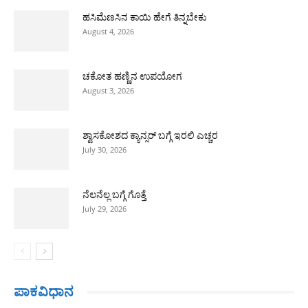
ಹಸಿಮೆಣಸಿನ ಕಾಯಿ ಹೇಗೆ ತಿನ್ನಬೇಕು
August 4, 2026
ಚಕೋತ ಹಣ್ಣಿನ ಉಪಯೋಗ
August 3, 2026
ಶ್ವಾಸಕೋಶದ ಕ್ಯಾನ್ಸರ್ ಬಗ್ಗೆ ಇರಲಿ ಎಚ್ಚರ
July 30, 2026
ನೆಲನೆಲ್ಲ ಬಗ್ಗೆ ಗೊತ್ತೆ
July 29, 2026
ಪಾಕವಿಧಾನ