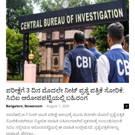
ಪರೀಕ್ಷೆಗೆ 3 ದಿನ ಮೊದಲೇ ನೀಟ್ ಪ್ರಶ್ನೆ ಪತ್ರಿಕೆ ಸೋರಿಕೆ:
ಸಿಬಿಐ ಆರೋಪಪಟ್ಟಿಯಲ್ಲಿ ಬಹಿರಂಗ
Bangalore_Newsroom
-
August 7, 2026
0
ನವದೆಹಲಿ,ಆ.7-ನೀಟ್ ಯುಜಿ ಪರೀಕ್ಷೆ ಆರಂಭಕ್ಕೆ ಮೂರು ದಿನಗಳೇ ಮೊದಲೆ‌ ಪ್ರಶ್ನೆ ಪತ್ರಿಕೆ
ಸೋರಿಕೆಯಾಗಿರುವ ಸ್ಪೋಟಕ ಮಾಹಿತಿ ಬಹಿರಂಗವಾಗಿದೆ.ಪ್ರಕರಣಕ್ಕೆ ಸಂಬಂಧಿಸಿದಂತೆ
ಸಿಬಿಐ ಸಲ್ಲಿಸಿರುವ ಆರೋಪಪಟ್ಡಿಯಲ್ಲಿ ಈ ಮಾಹಿತಿ ಉಲ್ಲೇಖಿಸಿದೆ. ಪ್ರಶ್ನೆ ಪತ್ರಿಕೆಗಳನ್ನು
ವಾಟ್ಸಾಪ್, ಟೆಲಿಗ್ರಾಂ...