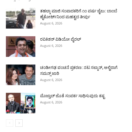
ತಹಲ್ಕಾ ಮಾಜಿ ಸಂಪಾದಕರಿಗೆ ೧೦ ವರ್ಷ ಜೈಲು: ಬಾಂಬೆ
ಹೈಕೋರ್ಟ್‌ನಿಂದ ಮಹತ್ವದ ತೀರ್ಪು
August 6, 2026
ರವಿಕಿಶನ್ ವಿಡಿಯೋ ವೈರಲ್
August 6, 2026
ಚಂಡೀಗಢ ವಂಚನೆ ಪ್ರಕರಣ: ನಟ ಸಲ್ಮಾನ್, ಅಲ್ವಿರಾಗೆ
ಸಮನ್ಸ್ ಜಾರಿ
August 6, 2026
ಮೊಜ್ತಾಬ್ ಜೊತೆ ಸಂಪರ್ಕ ಸಾಧಿಸುವುದು ಕಷ್ಟ
August 6, 2026