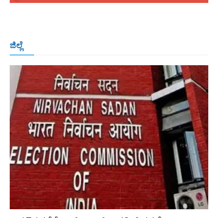
ಬೆಂಗಳೂರು
ಮಂಗಳೂರು
ಹುಬ್ಬಳ್ಳಿ
ಕಲಬುರಗಿ
ಬಳ್ಳಾರಿ
ಜಿಲ್ಲೆ
ರಾಯಚೂರು
ಮೈಸೂರು
ತುಮಕೂರು
ಶಿವಮೊಗ್ಗ
ವಿಜಯಪುರ
ಯಾದ್ಗೀರ್
ಬೀದರ್
More