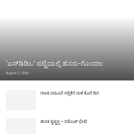
‘ಎಸ್‌ಡಿಡಿಒ’ ಪಟ್ಟಿಯಲ್ಲಿ ಹೆಸರು-ಗೊಂದಲ
August 7, 2026
ಗಣತಿ ನಮೂನೆ ಸಲ್ಲಿಕೆಗೆ ನಾಳೆ ಕೊನೆ ದಿನ
ಶಾಸಕ ಕೃಷ್ಣಪ್ಪ – ಬಿಕೆಎಚ್ ಭೇಟಿ