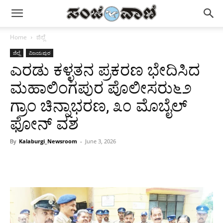
Home
ಜಿಲ್ಲೆ
ಜಿಲ್ಲೆ
ವಿಜಯಪುರ
ಎರಡು ಕಳ್ಳತನ ಪ್ರಕರಣ ಭೇದಿಸಿದ
ಮಹಾಲಿಂಗಪುರ ಪೊಲೀಸರು೬೨
ಗ್ರಾಂ ಚಿನ್ನಾಭರಣ, ೩೦ ಮೊಬೈಲ್
ಫೋನ್ ವಶ
By
Kalaburgi_Newsroom
-
June 3, 2026