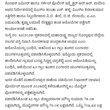
ರೋಷನ್ ಜಮೀರ್ ಹಾಗೂ ಸರ್ಕಲ್ ಪೊಲೀಸ್ ಇನ್ಸ್ಪೆಕ್ಟರ್ ಆರ್.ಆರ್. ಪಾಟೀಲ
ಅವರ ನಿರ್ದೇಶನದಲ್ಲಿ ಪಿಎಸ್‌ಐ ಶಾಂತಾ ಎನ್. ಹಳ್ಳಿ, ಪಿಎಸ್‌ಐ ಕಿರಣಕುಮಾರ
ಸತ್ತಿಗೇರಿ ಹಾಗೂ ಸಿಬ್ಬಂದಿಗಳಾದ ವಿ.ಬಿ. ತೇಲಿ, ಬಿ.ಜಿ. ದೇಸಾಯಿ, ಎ.ಎಂ.
ಜಮಖಂಡಿ, ಕೃಷ್ಣಾ ಲಮಾಣಿ ನೇತೃತ್ವದ ತಂಡ ಆರೋಪಿಗಳ ಪತ್ತೆಗಾಗಿ
ಕಾರ್ಯಾಚರಣೆ ನಡೆಸಿತು.
ಗುನ್ನೆ ನಂ. ೬೨/೨೦೨೫ ಪ್ರಕರಣದಲ್ಲಿ ಮಹಾರಾಷ್ಟ್ರ ರಾಜ್ಯದ ಸೊಲ್ಲಾಪುರ ಜಿಲ್ಲೆಯ
ಸಲಗರ ವಸ್ತಿ ನಿವಾಸಿ ಗೋರಕನಾಥ ಚಂದ್ರಕಾAತ ಜಾಧವ ಎಂಬ
ಆರೋಪಿಯನ್ನು ಬಂಧಿಸಿ, ಆತನಿಂದ ೩೦ ಗ್ರಾಂ ತೂಕದ ಬಂಗಾರದ
ಮಂಗಳಸೂತ್ರವನ್ನು ವಶಪಡಿಸಿಕೊಳ್ಳಲಾಗಿದೆ. ಇನ್ನೊಂದು ಪ್ರಕರಣದಲ್ಲಿ
ಹಂದಿಗುAದ ಗ್ರಾಮದ ಬಸವ್ವ ಸಿದ್ದಪ್ಪ ಭದ್ರಶೆಟ್ಟಿ ಎಂಬ ಆರೋಪಿತೆಯನ್ನು
ಬಂಧಿಸಿ, ಆಕೆಯಿಂದ ೩೨ ಗ್ರಾಂ ತೂಕದ ಬಂಗಾರದ ಮಂಗಳಸೂತ್ರವನ್ನು
ವಶಪಡಿಸಿಕೊಳ್ಳಲಾಗಿದೆ.
ಇದರ ಜೊತೆಗೆ ಮಹಾಲಿಂಗಪುರ ಠಾಣೆಯ ವತಿಯಿಂದ ಸಿಇಐಆರ್ (ಅಇIಖ)
ಪೋರ್ಟಲ್ ಮೂಲಕ ೨೦೨೬ರಲ್ಲಿ ಕಳೆದುಹೋಗಿದ್ದ ೩೦ ಮೊಬೈಲ್
ಫೋನ್‌ಗಳನ್ನು ಪತ್ತೆಹಚ್ಚಲಾಗಿದೆ.
ವಶಪಡಿಸಿಕೊಂಡ ೬೨ ಗ್ರಾಂ ಚಿನ್ನಾಭರಣಗಳ ಮೌಲ್ಯ ಸುಮಾರು ?೯.೧೫
ಲಕ್ಷವಾಗಿದ್ದು, ಮೊಬೈಲ್‌ಗಳ ಮೌಲ್ಯ ?೪.೧೯ ಲಕ್ಷವಾಗಿದೆ. ಒಟ್ಟು ?೧೩.೩೪ ಲಕ್ಷ