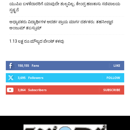
ಯುಪಿಐ ಬಳಕೆದಾರರಿಗೆ ಯಾವುದೇ ಶುಲ್ಕವಿಲ್ಲ ; ಕೇಂದ್ರ ಹಣಕಾಸು ಸಚಿವಾಲಯ
ಸ್ಪಷ್ಟನೆ
ಅಧ್ಯಾಪಕರು ವಿದ್ಯಾರ್ಥಿಗಳ ಆದರ್ಶ ಪ್ರಾಯ ಮಾರ್ಗ ದರ್ಶಕರು: ತಹಸೀಲ್ದಾರ
ಅಂಜುಮ್ ತಬಸ್ಸುಮ್
1.13 ಲಕ್ಷ ರೂ.ಮೌಲ್ಯದ ಪೇಂಟ್ ಕಳವು
150,155
Fans
LIKE
3,695
Followers
FOLLOW
3,864
Subscribers
SUBSCRIBE