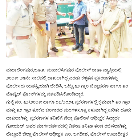
ಮಹಾಲಿಂಗಪುರ,ಜೂ.೩-ಮಹಾಲಿAಗಪುರ ಪೊಲೀಸ್ ಠಾಣಾ ವ್ಯಾಪ್ತಿಯಲ್ಲಿ
೨೦೨೫-೨೬ನೇ ಸಾಲಿನಲ್ಲಿ ದಾಖಲಾಗಿದ್ದ ಎರಡು ಕಳ್ಳತನ ಪ್ರಕರಣಗಳನ್ನು
ಪೊಲೀಸರು ಯಶಸ್ವಿಯಾಗಿ ಭೇದಿಸಿ, ಒಟ್ಟು ೬೨ ಗ್ರಾಂ ಚಿನ್ನಾಭರಣ ಹಾಗೂ ೩೦
ಮೊಬೈಲ್ ಫೋನ್‌ಗಳನ್ನು ವಶಪಡಿಸಿಕೊಂಡಿದ್ದಾರೆ.
ಗುನ್ನೆ ನಂ. ೬೨/೨೦೨೫ ಹಾಗೂ ೧೭/೨೦೨೬ ಪ್ರಕರಣಗಳಲ್ಲಿ ಕ್ರಮವಾಗಿ ೩೦ ಗ್ರಾಂ
ಮತ್ತು ೩೨ ಗ್ರಾಂ ತೂಕದ ಬಂಗಾರದ ಮಂಗಳಸೂತ್ರ ಕಳುವಾಗಿದ್ದ ಕುರಿತು ದೂರು
ದಾಖಲಾಗಿತ್ತು. ಪ್ರಕರಣಗಳ ತನಿಖೆಗೆ ಜಿಲ್ಲಾ ಪೊಲೀಸ್ ಅಧೀಕ್ಷಕ ಸಿದ್ದಾರ್ಥ
ಗೋಯಲ್ ಅವರ ಮಾರ್ಗದರ್ಶನದಲ್ಲಿ ವಿಶೇಷ ತನಿಖಾ ತಂಡ ರಚಿಸಲಾಗಿತ್ತು.
ಹೆಚ್ಚುವರಿ ಜಿಲ್ಲಾ ಪೊಲೀಸ್ ಅಧೀಕ್ಷಕ ಎಂ. ಜಗದೀಶ, ಪೊಲೀಸ್ ಉಪಾಧೀಕ್ಷಕ