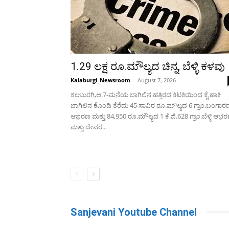
1.29 ಲಕ್ಷ ರೂ.ಮೌಲ್ಯದ ಚಿನ್ನ, ಬೆಳ್ಳಿ ಕಳವು
Kalaburgi_Newsroom
-
August 7, 2026
ಕಲಬುರಗಿ,ಆ.7-ಮನೆಯ ಬಾಗಿಲಿನ ಹತ್ತಿರದ ಕಿಟಕಿಯಿಂದ ಕೈ ಹಾಕಿ
ಬಾಗಿಲಿನ ಕೊಂಡಿ ತೆರೆದು 45 ಸಾವಿರ ರೂ.ಮೌಲ್ಯದ 6 ಗ್ರಾಂ.ಬಂಗಾರ
ಆಭರಣ ಮತ್ತು 84,950 ರೂ.ಮೌಲ್ಯದ 1 ಕೆ.ಜಿ.628 ಗ್ರಾಂ.ಬೆಳ್ಳಿ ಆಭ
ಮತ್ತು ದೇವರ...
Sanjevani Youtube Channel