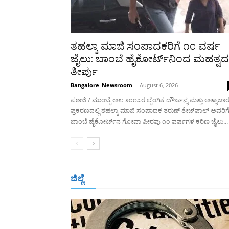
ತಹಲ್ಕಾ ಮಾಜಿ ಸಂಪಾದಕರಿಗೆ ೧೦ ವರ್ಷ
ಜೈಲು: ಬಾಂಬೆ ಹೈಕೋರ್ಟ್‌ನಿಂದ ಮಹತ್ವದ
ತೀರ್ಪು
Bangalore_Newsroom
-
August 6, 2026
ಪಣಜಿ / ಮುಂಬೈ ಅ೬: ೨೦೧೩ರ ಲೈಂಗಿಕ ದೌರ್ಜನ್ಯ ಮತ್ತು ಅತ್ಯಾಚಾ
ಪ್ರಕರಣದಲ್ಲಿ ತಹಲ್ಕಾ ಮಾಜಿ ಸಂಪಾದಕ ತರುಣ್ ತೇಜ್‌ಪಾಲ್ ಅವರಿಗ
ಬಾಂಬೆ ಹೈಕೋರ್ಟ್‌ನ ಗೋವಾ ಪೀಠವು ೧೦ ವರ್ಷಗಳ ಕಠಿಣ ಜೈಲು...
ಜಿಲ್ಲೆ
ಬೆಂಗಳೂರು
ಮಂಗಳೂರು