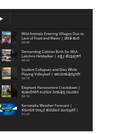
Wild Animals Entering Villages Due to
Lack of Food and Water | ಚಿರತೆ-ಹುಲಿ
ಹಾವಳಿ ತಪ್ಪಿಸಲು ಸಾಧ್ಯವಿಲ್ಲ
00:40
Demanding Cabinet Birth for MLA
Lakshmi Hebbalkar | ಲಕ್ಷ್ಮೀ ಹೆಬ್ಬಾಳ್ಕರ್‌ಗೆ
ಸಚಿವಸ್ಥಾನ ನೀಡಲು ಒತ್ತಾಯ
00:42
Student Collapses and Dies While
Playing Volleyball | ಆಟವಾಡುತ್ತಿದ್ದಾಗಲೇ
ನೆಲಕ್ಕೆ ಕುಸಿದ ಲಿಖಿತ್ ಅಮೀನ್
00:18
Elephant Harassment Crackdown |
ಕಾಡಾನೆಗಳಿಗೆ ಉಪಟಳ ನೀಡುತ್ತಿದ್ದ ಯುವಕನ
ಬಂಧನ
00:16
Karnataka Weather Forecast |
ಕರ್ನಾಟಕ ರಾಜ್ಯದ ಹವಮಾನ ಮುನ್ಸೂಚನೆ |
06/08/2026 | Sanjevani News
01:45