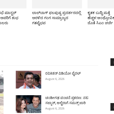
ಭೆ ಮಾಸ್ಟರ್
ಲಾಲ್‌ಬಾಗ್ ಫಲಪುಷ್ಪ ಪ್ರದರ್ಶನದಲ್ಲಿ
ಕೃತಕ ಬುದ್ಧಿ ಮತ್ತೆ
 ಅವರಿಗೆ ಶುಭ
ಅರಳಿದ ಗಂಗ ಸಾಮ್ರಾಜ್ಯದ
ಹೆಚ್ಚಳ:ಆಂಥ್ರೋಪ
ಪಾಲರು
ಗತವೈಭವ
ಜೊತೆ ಸಿಎಂ ಚರ್ಚೆ
All
ಅಂತರಾಷ್ಟ್ರೀಯ
ರಾಷ್ಟ್ರೀಯ
ರಾಜ್ಯ
More
ರವಿಕಿಶನ್ ವಿಡಿಯೋ ವೈರಲ್
August 6, 2026
ಚಂಡೀಗಢ ವಂಚನೆ ಪ್ರಕರಣ: ನಟ
ಸಲ್ಮಾನ್, ಅಲ್ವಿರಾಗೆ ಸಮನ್ಸ್ ಜಾರಿ
August 6, 2026