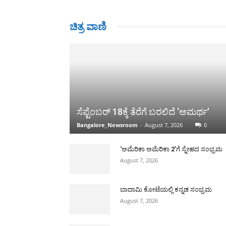
ಚಿತ್ರ ವಾಣಿ
ಸೆಪ್ಟೆಂಬರ್ 18ಕ್ಕೆ ತೆರೆಗೆ ಬರಲಿದೆ ‘ಅಮರ್ಥ’
Bangalore_Newsroom
-
August 7, 2026
0
‘ಅಮೆರಿಕಾ ಅಮೆರಿಕಾ 2’ಗೆ ಸ್ನೇಹದ ಸಂಭ್ರಮ
August 7, 2026
ಬಾದಾಮಿ ಕೋಟೆಯಲ್ಲಿ ಕನ್ನಡ ಸಂಭ್ರಮ
August 7, 2026