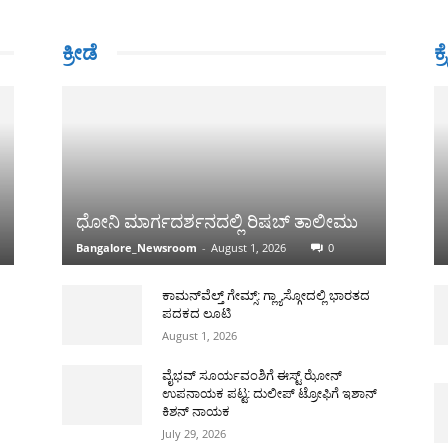
ಕ್ರೀಡೆ
ಕ್
ಧೋನಿ ಮಾರ್ಗದರ್ಶನದಲ್ಲಿ ರಿಷಬ್ ತಾಲೀಮು
Bangalore_Newsroom
-
August 1, 2026
0
ಕಾಮನ್‌ವೆಲ್ತ್ ಗೇಮ್ಸ್: ಗ್ಲ್ಯಾಸ್ಗೋದಲ್ಲಿ ಭಾರತದ
ಪದಕದ ಲೂಟಿ
August 1, 2026
ವೈಭವ್ ಸೂರ್ಯವಂಶಿಗೆ ಈಸ್ಟ್ ಝೋನ್
ಉಪನಾಯಕ ಪಟ್ಟ: ದುಲೀಪ್ ಟ್ರೋಫಿಗೆ ಇಶಾನ್
ಕಿಶನ್ ನಾಯಕ
July 29, 2026