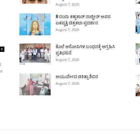
August 7, 2026
8 ರಂದು ಕಹ್ಕಶಾನ್ ನಾಜ್ನೀನ್ ಅವರ
ಏಕವ್ಯಕ್ತಿ ಚಿತ್ರಕಲಾ ಪ್ರದರ್ಶನ
August 7, 2026
ಕೊಲೆ ಆರೋಪಿಗಳ ಬಂಧನಕ್ಕೆ ಆಗ್ರಹಿಸಿ
0
ಪ್ರತಿಭಟನೆ
August 7, 2026
ದ
ರಣ
ಆಯುರ್ವೇದ ಚಿಕಿತ್ಸಾ ಶಿಬಿರ
August 7, 2026