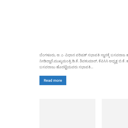
ಬೆಂಗಳೂರು, ಆ. ೭- ವಿಧಾನ ಪರಿಷತ್ ಸಭಾಪತಿ ಸ್ಥಾನಕ್ಕೆ ಬಸವರಾಜ
ನೀಡಿದ್ದಾರೆ.ಮುಖ್ಯಮಂತ್ರಿ ಡಿ.ಕೆ. ಶಿವಕುಮಾರ್, ಕೆಪಿಸಿಸಿ ಅಧ್ಯಕ್ಷ ಬ
ಬಸವರಾಜು ಹೊರಟ್ಟಿಯವರು ಸಭಾಪತಿ...
Read more