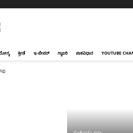
ರೋಗ್ಯ
ಕ್ರೀಡೆ
ಇ-ಪೇಪರ್
ಗ್ಯಾಲರಿ
ಪಾಕವಿಧಾನ
YOUTUBE CHA
ಕಳವು
ಮೇಕೆದಾಟು ಗದ್ದಲ