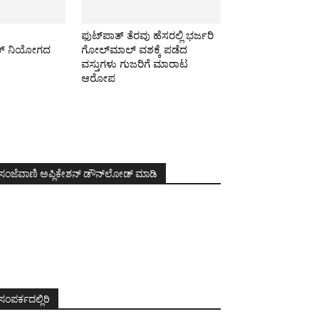
ಫುಟ್‌ಪಾತ್ ತೆರವು ಹೆಸರಲ್ಲಿ ಭರ್ಜರಿ
ಿಕ್ ನಿಯೋಗದ
ಗೋಲ್‌ಮಾಲ್ ವಶಕ್ಕೆ ಪಡೆದ
ವಸ್ತುಗಳು ಗುಜರಿಗೆ ಮಾರಾಟ
ಆರೋಪ
ಸಂಜೆವಾಣಿ ಅಪ್ಲಿಕೇಶನ್ ಡೌನ್‌ಲೋಡ್ ಮಾಡಿ
ಸಂಪರ್ಕದಲ್ಲಿರಿ