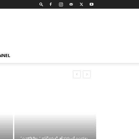
NNEL
‘ಎಸ್‌ಡಿಡಿಒ’ ಪಟ್ಟಿಯಲ್ಲಿ ಹೆಸರು-ಗೊಂದಲ