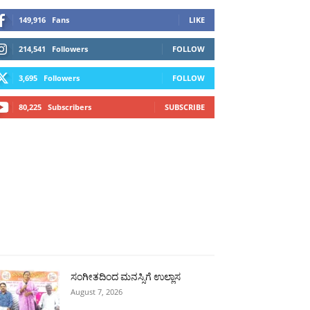
149,916
Fans
LIKE
214,541
Followers
FOLLOW
3,695
Followers
FOLLOW
80,225
Subscribers
SUBSCRIBE
ಗ್ಗ
ವಿಜಯಪುರ
ಯಾದ್ಗೀರ್
ಬೀದರ್
More
ಸಂಗೀತದಿಂದ ಮನಸ್ಸಿಗೆ ಉಲ್ಲಾಸ
August 7, 2026