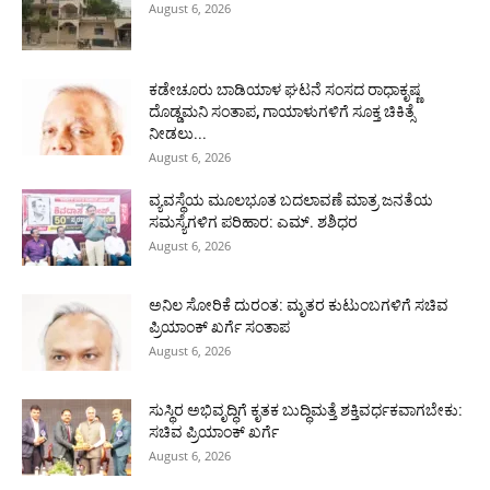
August 6, 2026
ಕಡೇಚೂರು ಬಾಡಿಯಾಳ ಘಟನೆ ಸಂಸದ ರಾಧಾಕೃಷ್ಣ
ದೊಡ್ಡಮನಿ ಸಂತಾಪ, ಗಾಯಾಳುಗಳಿಗೆ ಸೂಕ್ತ ಚಿಕಿತ್ಸೆ
ನೀಡಲು...
August 6, 2026
ವ್ಯವಸ್ಥೆಯ ಮೂಲಭೂತ ಬದಲಾವಣೆ ಮಾತ್ರ ಜನತೆಯ
ಸಮಸ್ಯೆಗಳಿಗ ಪರಿಹಾರ: ಎಮ್. ಶಶಿಧರ
August 6, 2026
ಅನಿಲ ಸೋರಿಕೆ ದುರಂತ: ಮೃತರ ಕುಟುಂಬಗಳಿಗೆ ಸಚಿವ
ಪ್ರಿಯಾಂಕ್ ಖರ್ಗೆ ಸಂತಾಪ
August 6, 2026
ಸುಸ್ಥಿರ ಅಭಿವೃದ್ಧಿಗೆ ಕೃತಕ ಬುದ್ಧಿಮತ್ತೆ ಶಕ್ತಿವರ್ಧಕವಾಗಬೇಕು:
ಸಚಿವ ಪ್ರಿಯಾಂಕ್ ಖರ್ಗೆ
August 6, 2026