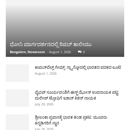
ಧೋನಿ ಮಾರ್ಗದರ್ಶನದಲ್ಲಿ ರಿಷಬ್ ತಾಲೀಮು
Bangalore_Newsroom
-
August 1, 2026
0
ಕಾಮನ್‌ವೆಲ್ತ್ ಗೇಮ್ಸ್: ಗ್ಲ್ಯಾಸ್ಗೋದಲ್ಲಿ ಭಾರತದ ಪದಕದ ಲೂಟಿ
August 1, 2026
ವೈಭವ್ ಸೂರ್ಯವಂಶಿಗೆ ಈಸ್ಟ್ ಝೋನ್ ಉಪನಾಯಕ ಪಟ್ಟ:
ದುಲೀಪ್ ಟ್ರೋಫಿಗೆ ಇಶಾನ್ ಕಿಶನ್ ನಾಯಕ
July 29, 2026
ಶ್ರೀಲಂಕಾ ಪ್ರವಾಸಕ್ಕೆ ಭಾರತ ತಂಡ ಪ್ರಕಟ: ಮೂವರು
ಕನ್ನಡಿಗರಿಗೆ ಸ್ಥಾನ
July 28, 2026