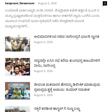
Sanjevani_Newsroom
-
August 6, 2026
0
ಸಂಜೆವಾಣಿ ವಾರ್ತಬಳ್ಳಾರಿ, ಆ.06: ನಗರದ ಜಿಲ್ಲಾಧಿಕಾರಿ ಕಛೇರಿ ಹತ್ತಿರ ಕೆ.ಪಿ.ಎಸ್.ಸಿ
ಯನ್ನು ಭ್ರಷ್ಟಾಚಾರದಿಂದ ಮುಕ್ತಗೊಳಿಸಲು ಹಾಗೂ ಅರ್ಹರಿಗೆ ನ್ಯಾಯ ಒದಗಿಸಿ ಎಂದು
ಯುವಜನ ಸಂಘಟನೆ ಇಂದು ಪ್ರತಿಭಟನೆ ನಡೆಸಿ ಜಿಲ್ಲಾಧಿಕಾರಿ ಮೂಲಕ
ಮುಖ್ಯಮಂತ್ರಿಗಳಿಗೆ...
ಅಭಿಮಾನಿಗಳಿಂದ ಸಚಿವ ನಾಗೇಂದ್ರಗೆ ಭರ್ಜರಿ ಸ್ವಾಗತ
August 6, 2026
ಸದ್ಯದಲ್ಲೇ ಐಸಿಸಿ ಸಭೆ ಕರೆದು ತುಂಗಭದ್ರ ಕಾಲುವೆಗಳಿಗೆ
ನೀರು; ನಾಗೇಂದ್ರ
August 6, 2026
ಜೀವಂತ ಮತದಾರರ ಹೆಸರನ್ನು ಡಿಲೀಟ್ ಮಾಡುವುದು
ಪ್ರಜಾಪ್ರಭುತ್ವಕ್ಕೆ ಅಪಾಯ: ಕುಮಾರ್ ಸಮತಾಳ
August 6, 2026
ಸಕ್ಕರೆ ಕರಡೀಶ ಹಾಸ್ಟಲ್ ಗೆ ಸುಣ್ಣ ಬಣ್ಣ