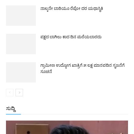
ನಾಲ್ಕನೇ ಬಾರಿಯೂ ರೆಪೋ ದರ ಯಥಾಸ್ಥಿತಿ
ಪಕ್ಷದ ಬಾಗಿಲು ಕಾದ ದಿನ ಮರೆಯಬಾರದು
ಗ್ರಾಮೀಣ ಉದ್ಯೋಗ ಖಾತ್ರಿಗೆ ೫ ಲಕ್ಷ ಮಾನವದಿನ ಸೃಜನೆಗೆ
ಸೂಚನೆ
ಸುದ್ದಿ
All
ಅಂತರಾಷ್ಟ್ರೀಯ
ರಾಷ್ಟ್ರೀಯ
ರಾಜ್ಯ
More