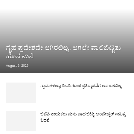
ಗೃಹ ಪ್ರವೇಶವೇ ಆಗಿರಲಿಲ್ಲ.. ಆಗಲೇ ವಾಲಿಬಿಟ್ಟಿತು
ಹೊಸ ಮನೆ
August 6, 2026
ಗ್ರಾಮಗಳಲ್ಲೂ ಪಿಒಪಿ ಗಣಪ ಪ್ರತಿಷ್ಠಾಪನೆಗೆ ಅವಕಾಶವಿಲ್ಲ
ಬಿಜೆಪಿ ನಾಯಕರು ಮನು ವಾದ ಬಿಟ್ಟು ಅಂಬೇಡ್ಕರ್ ಸಾಹಿತ್ಯ
ಓದಲಿ