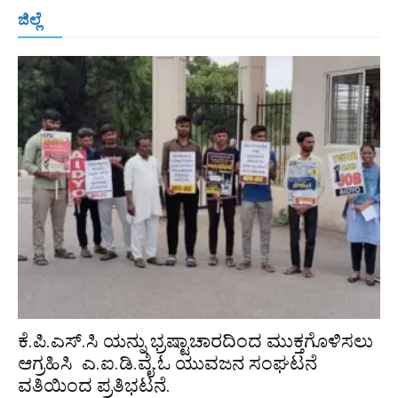
ಬೆಂಗಳೂರು
ಮಂಗಳೂರು
ಹುಬ್ಬಳ್ಳಿ
ಕಲಬುರಗಿ
ಬಳ್ಳಾರಿ
ಜಿಲ್ಲೆ
ರಾಯಚೂರು
ಮೈಸೂರು
ತುಮಕೂರು
ಶಿವಮೊಗ್ಗ
ವಿಜಯಪುರ
ಯಾದ್ಗೀರ್
ಬೀದರ್
More
ಕೆ.ಪಿ.ಎಸ್.ಸಿ ಯನ್ನು ಭ್ರಷ್ಟಾಚಾರದಿಂದ ಮುಕ್ತಗೊಳಿಸಲು
ಆಗ್ರಹಿಸಿ ಎ.ಐ.ಡಿ.ವೈ.ಓ ಯುವಜನ ಸಂಘಟನೆ
ವತಿಯಿಂದ ಪ್ರತಿಭಟನೆ.