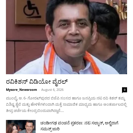
ರವಿಕಿಶನ್ ವಿಡಿಯೋ ವೈರಲ್
Mysore_Newsroom
-
August 6, 2026
0
ಮುಂಬೈ, ಆ. 6- ಗೋರಖ್‍ಪುರದ ಬಿಜೆಪಿ ಸಂಸದ ಹಾಗೂ ಜನಪ್ರಿಯ ನಟ ರವಿ ಕಿಶನ್ ತಮ್ಮ
ವಿಶಿಷ್ಟ ಶೈಲಿ ಮತ್ತು ಹೇಳಿಕೆಗಳಿಂದಾಗಿ ಮತ್ತೆ ಸಾಮಾಜಿಕ ಮಾಧ್ಯಮ ಹಾಗೂ ಅಂತರ್ಜಾಲದಲ್ಲಿ
ತೀವ್ರ ಚರ್ಚೆಯ ಕೇಂದ್ರಬಿಂದುವಾಗಿದ್ದಾರೆ....
ಚಂಡೀಗಢ ವಂಚನೆ ಪ್ರಕರಣ: ನಟ ಸಲ್ಮಾನ್, ಅಲ್ವಿರಾಗೆ
ಸಮನ್ಸ್ ಜಾರಿ