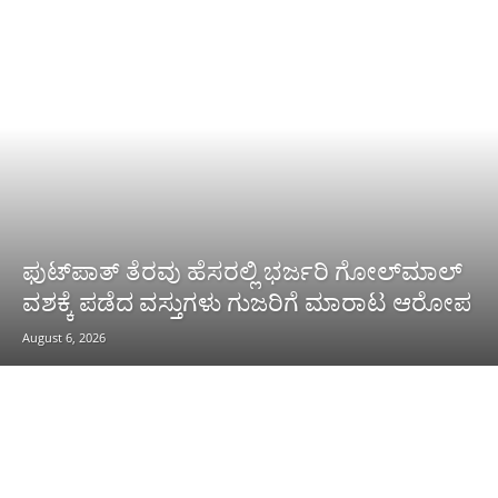
ಫುಟ್‌ಪಾತ್ ತೆರವು ಹೆಸರಲ್ಲಿ ಭರ್ಜರಿ ಗೋಲ್‌ಮಾಲ್
ವಶಕ್ಕೆ ಪಡೆದ ವಸ್ತುಗಳು ಗುಜರಿಗೆ ಮಾರಾಟ ಆರೋಪ
August 6, 2026