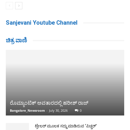
Sanjevani Youtube Channel
ಚಿತ್ರ ವಾಣಿ
ರೊಮ್ಯಾಂಟಿಕ್ ಅವತಾರದಲ್ಲಿ ಹರೀಶ್ ರಾಜ್
Bangalore_Newsroom
-
July 30, 2026
0
ಟ್ರೇಲರ್ ಮೂಲಕ ಸದ್ದು ಮಾಡಿರುವ ‘ಪಿಚ್ಚರ್’