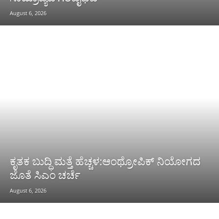
August 6, 2026
ಕೃತಕ ಬುದ್ಧಿ ಮತ್ತೆ ಹೆಚ್ಚಳ:ಆಂಥ್ರೋಪಿಕ್ ನಿಯೋಗದ
ಜೊತೆ ಸಿಎಂ ಚರ್ಚೆ
August 6, 2026