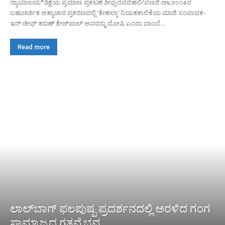
ನ್ಯಾಯಾಲಯ*ಶಿಕ್ಷೆಯ ಪ್ರಮಾಣ ಪ್ರಕಟಣೆ ಶೀಘ್ರನವದೆಹಲಿ/ಪಣಜಿ.ಆ೬:೨೦೧೩ರ
ಬಹುಚರ್ಚಿತ ಅತ್ಯಾಚಾರ ಪ್ರಕರಣದಲ್ಲಿ ‘ತೇಹಲ್ಕಾ’ ನಿಯತಕಾಲಿಕೆಯ ಮಾಜಿ ಸಂಪಾದಕ-
ಇನ್-ಚೀಫ್ ತರುಣ್ ತೇಜ್‌ಪಾಲ್ ಅವರನ್ನು ದೋಷಿ ಎಂದು ಬಾಂಬೆ...
Read more
ಲಾಲ್‌ಬಾಗ್ ಫಲಪುಷ್ಪ ಪ್ರದರ್ಶನದಲ್ಲಿ ಅರಳಿದ ಗಂಗ
ಸಾಮ್ರಾಜ್ಯದ ಗತವೈಭವ