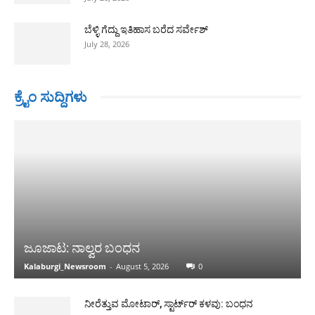
ಬೆಳ್ಳಿ ಗೆದ್ದು ಇತಿಹಾಸ ಬರೆದ ಸರ್ವೇಶ್
July 28, 2026
ಕ್ರೈಂ ಸುದ್ದಿಗಳು
ಜೂಜಾಟ: ನಾಲ್ವರ ಬಂಧನ
Kalaburgi_Newsroom
-
August 5, 2026
0
ನೀರೆತ್ತುವ ಮೋಟಾರ್, ಸ್ಟಾರ್ಟ್‍ರ್ ಕಳವು: ಬಂಧನ