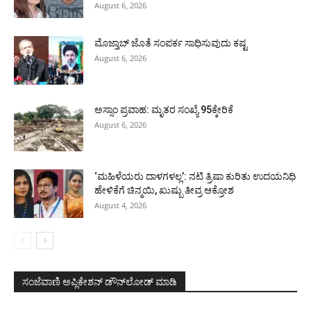
August 6, 2026
ಮೊಜ್ತಾಬ್ ಜೊತೆ ಸಂಪರ್ಕ ಸಾಧಿಸುವುದು ಕಷ್ಟ
August 6, 2026
ಅಸ್ಸಾಂ ಪ್ರವಾಹ: ಮೃತರ ಸಂಖ್ಯೆ 95ಕ್ಕೇರಿಕೆ
August 6, 2026
‘ಮಹಿಳೆಯರು ದಾಳಗಳಲ್ಲ’: ನಟಿ ತ್ರಿಷಾ ಕುರಿತು ಉದಯನಿಧಿ
ಹೇಳಿಕೆಗೆ ಚಿನ್ಮಯಿ, ಖುಷ್ಬು ತೀವ್ರ ಆಕ್ರೋಶ
August 4, 2026
ಸಂಜೆವಾಣಿ ಅಪ್ಲಿಕೇಶನ್ ಡೌನ್‌ಲೋಡ್ ಮಾಡಿ