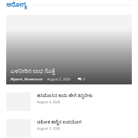
ಆರೋಗ್ಯ
ಎಳನೀರಿನ ಲಾಭ ಗೊತ್ತೆ
Mysore_Newsroom
-
August 5, 2026
0
ಹಸಿಮೆಣಸಿನ ಕಾಯಿ ಹೇಗೆ ತಿನ್ನಬೇಕು
August 4, 2026
ಚಕೋತ ಹಣ್ಣಿನ ಉಪಯೋಗ
August 3, 2026