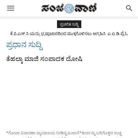
ಪ್ರಚಲಿತ ಸುದ್ಧಿ
ಕೆ.ಪಿ.ಎಸ್.ಸಿ ಯನ್ನು ಭ್ರಷ್ಟಾಚಾರದಿಂದ ಮುಕ್ತಗೊಳಿಸಲು ಆಗ್ರಹಿಸಿ ಎ.ಐ.ಡಿ.ವೈ.ಓ
ಯುವಜನ ಸಂಘಟನೆ ವತಿಯಿಂದ ಪ್ರತಿಭಟನೆ.
ಪ್ರಧಾನ ಸುದ್ದಿ
ತೆಹಲ್ಕಾ ಮಾಜಿ ಸಂಪಾದಕ ದೋಷಿ
*ಗೋವಾ ವಿಚಾರಣಾ ನ್ಯಾಯಾಲಯ ನೀಡಿದ್ದ ಖುಲಾಸೆ*ತೀರ್ಪನ್ನು ಬದಿಗೊತ್ತಿದ ಉಚ್ಚ