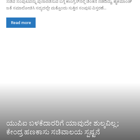
ಸಚಿವ ಸಂಪುಟವನ್ನು ಪುನಾರಚಿಸುವ ಬಗ್ಗೆ ಕಾಂಗ್ರೆಸ್‌ನಲ್ಲಿ ಚಿಂತನೆ ನಡೆದಿದ್ದು, ಹೈಕಮಾಂಡ್
ಜತೆ ಸಮಾಲೋಚಿಸಿ ಸದ್ಯದಲ್ಲೇ ಮತ್ತೊಂದು ಸುತ್ತಿನ ಸಂಪುಟ ವಿಸ್ತರಣೆ...
Read more
ಯುಪಿಐ ಬಳಕೆದಾರರಿಗೆ ಯಾವುದೇ ಶುಲ್ಕವಿಲ್ಲ ;
ಕೇಂದ್ರ ಹಣಕಾಸು ಸಚಿವಾಲಯ ಸ್ಪಷ್ಟನೆ