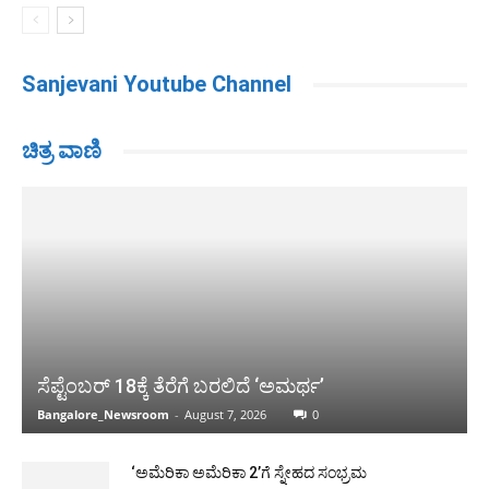
Sanjevani Youtube Channel
ಚಿತ್ರ ವಾಣಿ
ಸೆಪ್ಟೆಂಬರ್ 18ಕ್ಕೆ ತೆರೆಗೆ ಬರಲಿದೆ ‘ಅಮರ್ಥ’
Bangalore_Newsroom
-
August 7, 2026
0
‘ಅಮೆರಿಕಾ ಅಮೆರಿಕಾ 2’ಗೆ ಸ್ನೇಹದ ಸಂಭ್ರಮ