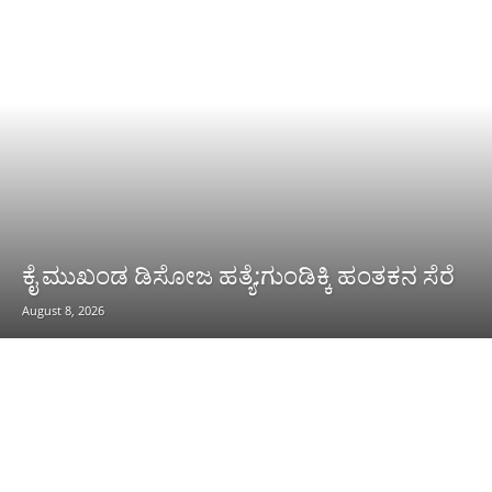
ಕೈ ಮುಖಂಡ ಡಿಸೋಜ ಹತ್ಯೆ:ಗುಂಡಿಕ್ಕಿ ಹಂತಕನ ಸೆರೆ
August 8, 2026