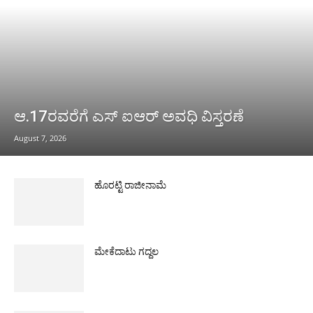
ಆ.17ರವರೆಗೆ ಎಸ್ ಐಆರ್ ಅವಧಿ ವಿಸ್ತರಣೆ
August 7, 2026
ಹೊರಟ್ಟಿ ರಾಜೀನಾಮೆ
ಮೇಕೆದಾಟು ಗದ್ದಲ