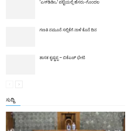
‘ಎಸ್‌ಡಿಡಿಒ’ ಪಟ್ಟಿಯಲ್ಲಿ ಹೆಸರು-ಗೊಂದಲ
ಗಣತಿ ನಮೂನೆ ಸಲ್ಲಿಕೆಗೆ ನಾಳೆ ಕೊನೆ ದಿನ
ಶಾಸಕ ಕೃಷ್ಣಪ್ಪ – ಬಿಕೆಎಚ್ ಭೇಟಿ
ಸುದ್ದಿ
All
ಅಂತರಾಷ್ಟ್ರೀಯ
ರಾಷ್ಟ್ರೀಯ
ರಾಜ್ಯ
More