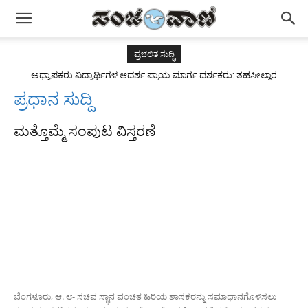
ಪ್ರಚಲಿತ ಸುದ್ಧಿ
ಅಧ್ಯಾಪಕರು ವಿದ್ಯಾರ್ಥಿಗಳ ಆದರ್ಶ ಪ್ರಾಯ ಮಾರ್ಗ ದರ್ಶಕರು: ತಹಸೀಲ್ದಾರ
ಅಂಜುಮ್ ತಬಸ್ಸುಮ್
ಪ್ರಧಾನ ಸುದ್ದಿ
ಮತ್ತೊಮ್ಮೆ ಸಂಪುಟ ವಿಸ್ತರಣೆ
ಬೆಂಗಳೂರು, ಆ. ೮- ಸಚಿವ ಸ್ಥಾನ ವಂಚಿತ ಹಿರಿಯ ಶಾಸಕರನ್ನು ಸಮಾಧಾನಗೊಳಿಸಲು