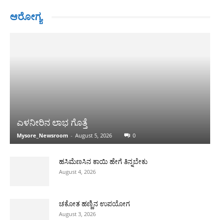
ಆರೋಗ್ಯ
ಎಳನೀರಿನ ಲಾಭ ಗೊತ್ತೆ
Mysore_Newsroom
-
August 5, 2026
0
ಹಸಿಮೆಣಸಿನ ಕಾಯಿ ಹೇಗೆ ತಿನ್ನಬೇಕು
August 4, 2026
ಚಕೋತ ಹಣ್ಣಿನ ಉಪಯೋಗ
August 3, 2026