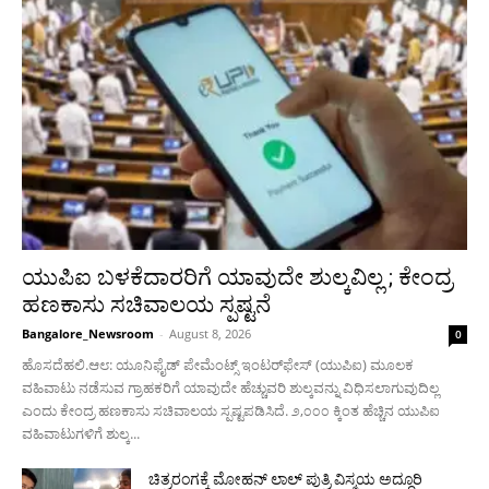
ಯುಪಿಐ ಬಳಕೆದಾರರಿಗೆ ಯಾವುದೇ ಶುಲ್ಕವಿಲ್ಲ ; ಕೇಂದ್ರ
ಹಣಕಾಸು ಸಚಿವಾಲಯ ಸ್ಪಷ್ಟನೆ
Bangalore_Newsroom
-
August 8, 2026
0
ಹೊಸದೆಹಲಿ.ಆ೮: ಯೂನಿಫೈಡ್ ಪೇಮೆಂಟ್ಸ್ ಇಂಟರ್‌ಫೇಸ್ (ಯುಪಿಐ) ಮೂಲಕ
ವಹಿವಾಟು ನಡೆಸುವ ಗ್ರಾಹಕರಿಗೆ ಯಾವುದೇ ಹೆಚ್ಚುವರಿ ಶುಲ್ಕವನ್ನು ವಿಧಿಸಲಾಗುವುದಿಲ್ಲ
ಎಂದು ಕೇಂದ್ರ ಹಣಕಾಸು ಸಚಿವಾಲಯ ಸ್ಪಷ್ಟಪಡಿಸಿದೆ. ೨,೦೦೦ ಕ್ಕಿಂತ ಹೆಚ್ಚಿನ ಯುಪಿಐ
ವಹಿವಾಟುಗಳಿಗೆ ಶುಲ್ಕ...
ಚಿತ್ರರಂಗಕ್ಕೆ ಮೋಹನ್ ಲಾಲ್ ಪುತ್ರಿ ವಿಸ್ಮಯ ಅದ್ಧೂರಿ