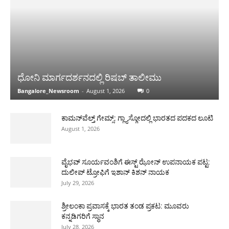
ಧೋನಿ ಮಾರ್ಗದರ್ಶನದಲ್ಲಿ ರಿಷಬ್ ತಾಲೀಮು
Bangalore_Newsroom
-
August 1, 2026
0
ಕಾಮನ್‌ವೆಲ್ತ್ ಗೇಮ್ಸ್: ಗ್ಲ್ಯಾಸ್ಗೋದಲ್ಲಿ ಭಾರತದ ಪದಕದ ಲೂಟಿ
August 1, 2026
ವೈಭವ್ ಸೂರ್ಯವಂಶಿಗೆ ಈಸ್ಟ್ ಝೋನ್ ಉಪನಾಯಕ ಪಟ್ಟ:
ದುಲೀಪ್ ಟ್ರೋಫಿಗೆ ಇಶಾನ್ ಕಿಶನ್ ನಾಯಕ
July 29, 2026
ಶ್ರೀಲಂಕಾ ಪ್ರವಾಸಕ್ಕೆ ಭಾರತ ತಂಡ ಪ್ರಕಟ: ಮೂವರು
ಕನ್ನಡಿಗರಿಗೆ ಸ್ಥಾನ
July 28, 2026