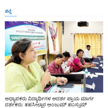
ಬೆಂಗಳೂರು
ಮಂಗಳೂರು
ಹುಬ್ಬಳ್ಳಿ
ಕಲಬುರಗಿ
ಬಳ್ಳಾರಿ
ಜಿಲ್ಲೆ
ರಾಯಚೂರು
ಮೈಸೂರು
ತುಮಕೂರು
ಶಿವಮೊಗ್ಗ
ವಿಜಯಪುರ
ಯಾದ್ಗೀರ್
ಬೀದರ್
More
ಅಧ್ಯಾಪಕರು ವಿದ್ಯಾರ್ಥಿಗಳ ಆದರ್ಶ ಪ್ರಾಯ ಮಾರ್ಗ
ದರ್ಶಕರು: ತಹಸೀಲ್ದಾರ ಅಂಜುಮ್ ತಬಸ್ಸುಮ್