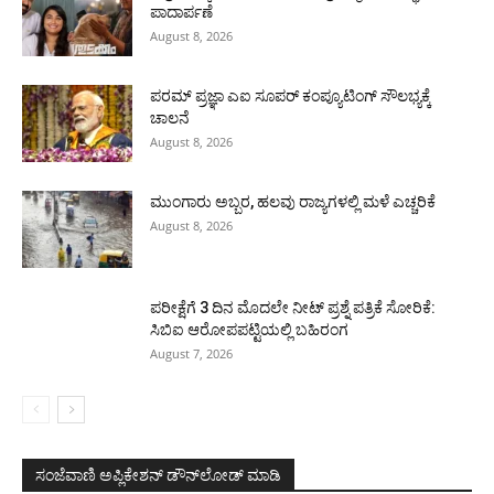
ಪಾದಾರ್ಪಣೆ
August 8, 2026
ಪರಮ್ ಪ್ರಜ್ಞಾ ಎಐ ಸೂಪರ್ ಕಂಪ್ಯೂಟಿಂಗ್ ಸೌಲಭ್ಯಕ್ಕೆ
ಚಾಲನೆ
August 8, 2026
ಮುಂಗಾರು ಅಬ್ಬರ, ಹಲವು ರಾಜ್ಯಗಳಲ್ಲಿ ಮಳೆ ಎಚ್ಚರಿಕೆ
August 8, 2026
ಪರೀಕ್ಷೆಗೆ 3 ದಿನ ಮೊದಲೇ ನೀಟ್ ಪ್ರಶ್ನೆ ಪತ್ರಿಕೆ ಸೋರಿಕೆ:
ಸಿಬಿಐ ಆರೋಪಪಟ್ಟಿಯಲ್ಲಿ ಬಹಿರಂಗ
August 7, 2026
ಸಂಜೆವಾಣಿ ಅಪ್ಲಿಕೇಶನ್ ಡೌನ್‌ಲೋಡ್ ಮಾಡಿ