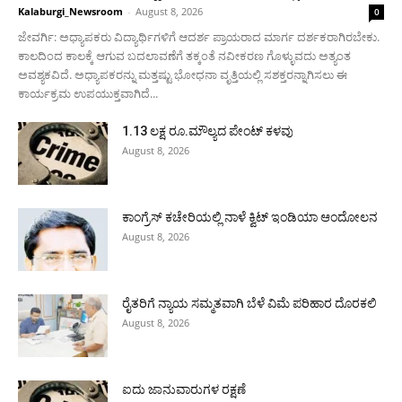
Kalaburgi_Newsroom
-
August 8, 2026
0
ಜೇವರ್ಗಿ: ಅಧ್ಯಾಪಕರು ವಿದ್ಯಾರ್ಥಿಗಳಿಗೆ ಆದರ್ಶ ಪ್ರಾಯರಾದ ಮಾರ್ಗ ದರ್ಶಕರಾಗಿರಬೇಕು.
ಕಾಲದಿಂದ ಕಾಲಕ್ಕೆ ಆಗುವ ಬದಲಾವಣೆಗೆ ತಕ್ಕಂತೆ ನವೀಕರಣ ಗೊಳ್ಳುವದು ಅತ್ಯಂತ
ಅವಶ್ಯಕವಿದೆ. ಅಧ್ಯಾಪಕರನ್ನು ಮತ್ತಷ್ಟು ಭೋಧನಾ ವೃತ್ತಿಯಲ್ಲಿ ಸಶಕ್ತರನ್ನಾಗಿಸಲು ಈ
ಕಾರ್ಯಕ್ರಮ ಉಪಯುಕ್ತವಾಗಿದೆ...
1.13 ಲಕ್ಷ ರೂ.ಮೌಲ್ಯದ ಪೇಂಟ್ ಕಳವು
August 8, 2026
ಕಾಂಗ್ರೆಸ್ ಕಚೇರಿಯಲ್ಲಿ ನಾಳೆ ಕ್ವಿಟ್ ಇಂಡಿಯಾ ಆಂದೋಲನ
August 8, 2026
ರೈತರಿಗೆ ನ್ಯಾಯ ಸಮ್ಮತವಾಗಿ ಬೆಳೆ ವಿಮೆ ಪರಿಹಾರ ದೊರಕಲಿ
August 8, 2026
ಐದು ಜಾನುವಾರುಗಳ ರಕ್ಷಣೆ