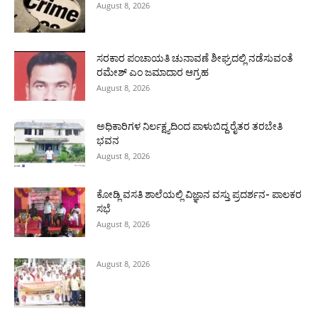
August 8, 2026
ಸರಕಾರ ಪಂಚಾಯತಿ ಚುನಾವಣೆ ಶೀಘ್ರದಲ್ಲಿ ನಡೆಸುವಂತೆ
ರಮೇಶ್ ಎಂ ಜಮಾದಾರ ಆಗ್ರಹ
August 8, 2026
ಅಧಿಕಾರಿಗಳ ನಿರ್ಲಕ್ಷ್ಯದಿಂದ ಪಾಳುಬಿದ್ದ ರೈತರ ತರಬೇತಿ
ಭವನ
August 8, 2026
ಕೋಡ್ಲಿ ವಸತಿ ಶಾಲೆಯಲ್ಲಿ ವಿಜ್ಞಾನ ವಸ್ತು ಪ್ರದರ್ಶನ- ಪಾಲಕರ
ಸಭೆ
August 8, 2026
August 8, 2026