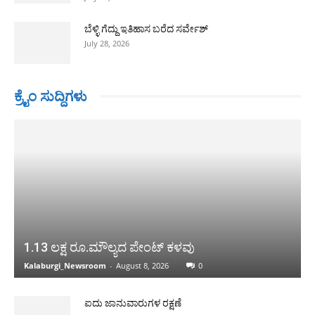
ಬೆಳ್ಳಿ ಗೆದ್ದು ಇತಿಹಾಸ ಬರೆದ ಸರ್ವೇಶ್
July 28, 2026
ಕ್ರೈಂ ಸುದ್ದಿಗಳು
1.13 ಲಕ್ಷ ರೂ.ಮೌಲ್ಯದ ಪೇಂಟ್ ಕಳವು
Kalaburgi_Newsroom
-
August 8, 2026
0
ಐದು ಜಾನುವಾರುಗಳ ರಕ್ಷಣೆ