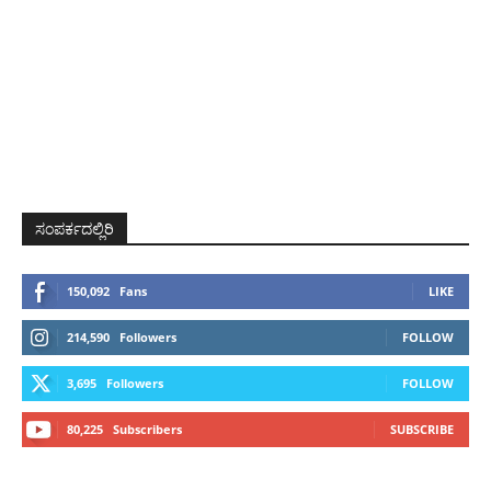
ಸಂಪರ್ಕದಲ್ಲಿರಿ
150,092
Fans
LIKE
214,590
Followers
FOLLOW
3,695
Followers
FOLLOW
80,225
Subscribers
SUBSCRIBE