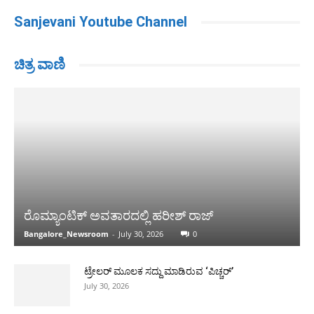
Sanjevani Youtube Channel
ಚಿತ್ರ ವಾಣಿ
ರೊಮ್ಯಾಂಟಿಕ್ ಅವತಾರದಲ್ಲಿ ಹರೀಶ್ ರಾಜ್
Bangalore_Newsroom
-
July 30, 2026
0
ಟ್ರೇಲರ್ ಮೂಲಕ ಸದ್ದು ಮಾಡಿರುವ ‘ಪಿಚ್ಚರ್’
July 30, 2026