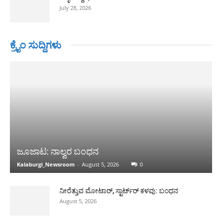
July 28, 2026
ಕ್ರೈಂ ಸುದ್ದಿಗಳು
ಜೂಜಾಟ: ನಾಲ್ವರ ಬಂಧನ
Kalaburgi_Newsroom
-
August 5, 2026
0
ನೀರೆತ್ತುವ ಮೋಟಾರ್, ಸ್ಟಾರ್ಟ್‍ರ್ ಕಳವು: ಬಂಧನ
August 5, 2026