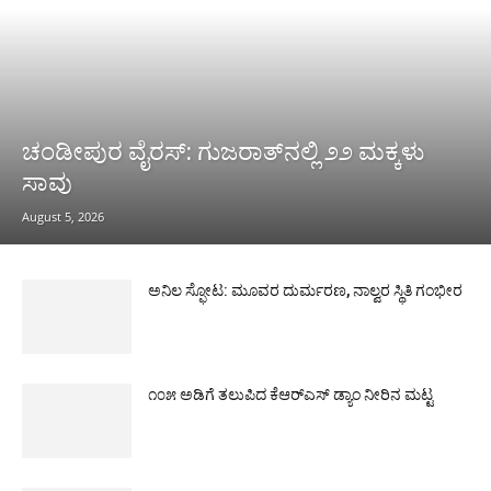
ಚಂಡೀಪುರ ವೈರಸ್: ಗುಜರಾತ್‌ನಲ್ಲಿ ೨೨ ಮಕ್ಕಳು
ಸಾವು
August 5, 2026
ಅನಿಲ ಸ್ಫೋಟ: ಮೂವರ ದುರ್ಮರಣ, ನಾಲ್ವರ ಸ್ಥಿತಿ ಗಂಭೀರ
೧೦೫ ಅಡಿಗೆ ತಲುಪಿದ ಕೆಆರ್‌ಎಸ್ ಡ್ಯಾಂ ನೀರಿನ ಮಟ್ಟ