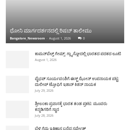
ಧೋನಿ ಮಾರ್ಗದರ್ಶನದಲ್ಲಿ ರಿಷಬ್ ತಾಲೀಮು
Bangalore_Newsroom
-
August 1, 2026
0
ಕಾಮನ್‌ವೆಲ್ತ್ ಗೇಮ್ಸ್: ಗ್ಲ್ಯಾಸ್ಗೋದಲ್ಲಿ ಭಾರತದ ಪದಕದ ಲೂಟಿ
August 1, 2026
ವೈಭವ್ ಸೂರ್ಯವಂಶಿಗೆ ಈಸ್ಟ್ ಝೋನ್ ಉಪನಾಯಕ ಪಟ್ಟ:
ದುಲೀಪ್ ಟ್ರೋಫಿಗೆ ಇಶಾನ್ ಕಿಶನ್ ನಾಯಕ
July 29, 2026
ಶ್ರೀಲಂಕಾ ಪ್ರವಾಸಕ್ಕೆ ಭಾರತ ತಂಡ ಪ್ರಕಟ: ಮೂವರು
ಕನ್ನಡಿಗರಿಗೆ ಸ್ಥಾನ
July 28, 2026
ಬೆಳ್ಳಿ ಗೆದ್ದು ಇತಿಹಾಸ ಬರೆದ ಸರ್ವೇಶ್