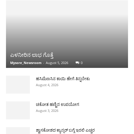
ಎಳನೀರಿನ ಲಾಭ ಗೊತ್ತೆ
Mysore_Newsroom
-
August 5, 2026
0
ಹಸಿಮೆಣಸಿನ ಕಾಯಿ ಹೇಗೆ ತಿನ್ನಬೇಕು
August 4, 2026
ಚಕೋತ ಹಣ್ಣಿನ ಉಪಯೋಗ
August 3, 2026
ಶ್ವಾಸಕೋಶದ ಕ್ಯಾನ್ಸರ್ ಬಗ್ಗೆ ಇರಲಿ ಎಚ್ಚರ