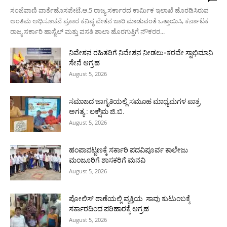
ಸಂಜೆವಾಣಿ ವಾರ್ತೆಹೊಸಪೇಟೆ.ಆ.5 ರಾಜ್ಯ ಸರ್ಕಾರದ ಕಾರ್ಮಿಕ ಇಲಾಖೆ ಹೊರಡಿಸಿರುವ
ಅಂತಿಮ ಅಧಿಸೂಚನೆ ಪ್ರಕಾರ ಕನಿಷ್ಠ ವೇತನ ಜಾರಿ ಮಾಡುವಂತೆ ಒತ್ತಾಯಿಸಿ, ಕರ್ನಾಟಕ
ರಾಜ್ಯ ಸರ್ಕಾರಿ ಹಾಸ್ಟೆಲ್ ಮತ್ತು ವಸತಿ ಶಾಲಾ ಹೊರಗುತ್ತಿಗೆ ನೌಕರರ...
ನಿವೇಶನ ರಹಿತರಿಗೆ ನಿವೇಶನ ನೀಡಲು-ಕರವೇ ಸ್ವಾಭಿಮಾನಿ
ಸೇನೆ ಆಗ್ರಹ
August 5, 2026
ಸಮಾಜದ ಜಾಗೃತಿಯಲ್ಲಿ ಸಮೂಹ ಮಾಧ್ಯಮಗಳ ಪಾತ್ರ
ಅಗತ್ಯ : ಲಕ್ಷಿ್ಮ ಜಿ.ಬಿ.
August 5, 2026
ಹಂಪಾಪಟ್ಟಣಕ್ಕೆ ಸರ್ಕಾರಿ ಪದವಿಪೂರ್ವ ಕಾಲೇಜು
ಮಂಜೂರಿಗೆ ಶಾಸಕರಿಗೆ ಮನವಿ
August 5, 2026
ಪೋಲಿಸ್ ಠಾಣೆಯಲ್ಲಿ ವ್ಯಕ್ತಿಯ ಸಾವು ಕುಟುಂಬಕ್ಕೆ
ಸರ್ಕಾರದಿಂದ ಪರಿಹಾರಕ್ಕೆ ಆಗ್ರಹ
August 5, 2026