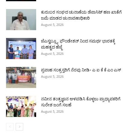
ಕುರುಬರ ಸಂಘದ ಚುನಾಣೆಯ ಡೆಪಾಸಿಟ್ ಹಣ ಖಾತೆಗೆ
ಜಮೆ ಮಾಡದ ಚುನಾವಣಾಧಿಕಾರಿ
August 5, 2026
ಜೆಎಸ್ಡಬ್ಲ್ಯೂ ಫೌಂಡೇಶನ್ ನಿಂದ ಸಮರ್ಥ ಭಾರತಕ್ಕೆ
ಮಹತ್ವದ ಹೆಜ್ಜೆ
August 5, 2026
ಪ್ರವಾಹ ಸಂತ್ರಸ್ತರಿಗೆ ನೆರವು ನೀಡಿ- ಎ ಐ ಕೆ ಕೆ ಎಂ ಎಸ್
August 5, 2026
ನವೀನ ತಂತ್ರಜ್ಞಾನ ಅಳವಡಿಸಿ ಕೊಳ್ಳಲು ಪ್ರಾಧ್ಯಾಪಕರಿಗೆ
ಸುರೇಶ ಜಂಗೆ ಸಲಹೆ
August 5, 2026