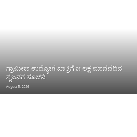
ಗ್ರಾಮೀಣ ಉದ್ಯೋಗ ಖಾತ್ರಿಗೆ ೫ ಲಕ್ಷ ಮಾನವದಿನ
ಸೃಜನೆಗೆ ಸೂಚನೆ
August 5, 2026