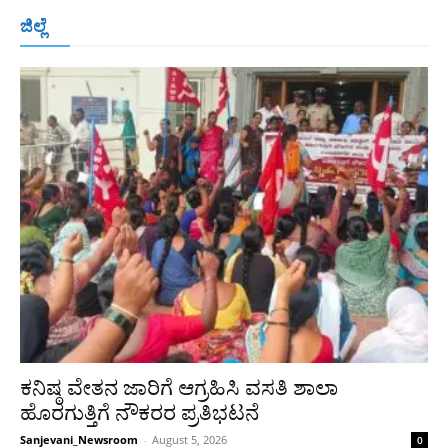
ಬೆಂಗಳೂರು
ಮಂಗಳೂರು
ಹುಬ್ಬಳ್ಳಿ
ಕಲಬುರಗಿ
ಬಳ್ಳಾರಿ
ಜಿಲ್ಲೆ
ರಾಯಚೂರು
ಮೈಸೂರು
ತುಮಕೂರು
ಶಿವಮೊಗ್ಗ
ವಿಜಯಪುರ
ಯಾದ್ಗೀರ್
ಬೀದರ್
More
ಕನಿಷ್ಠ ವೇತನ ಜಾರಿಗೆ ಆಗ್ರಹಿಸಿ ವಸತಿ ಶಾಲಾ
ಹೊರಗುತ್ತಿಗೆ ನೌಕರರ ಪ್ರತಿಭಟನೆ
Sanjevani_Newsroom
-
August 5, 2026
0