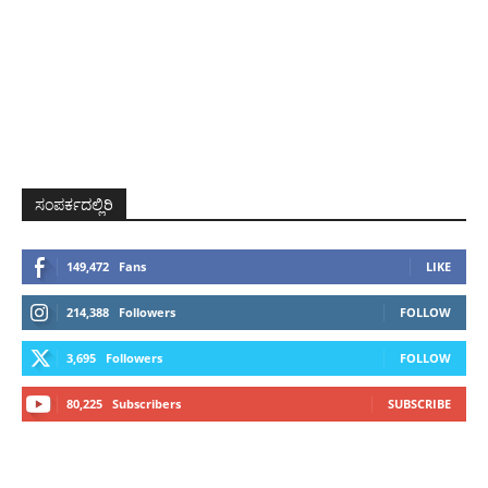
ಸಂಪರ್ಕದಲ್ಲಿರಿ
149,472
Fans
LIKE
214,388
Followers
FOLLOW
3,695
Followers
FOLLOW
80,225
Subscribers
SUBSCRIBE