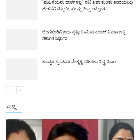
‘ಮಹಿಳೆಯರು ದಾಳಗಳಲ್ಲ’: ನಟಿ ತ್ರಿಷಾ ಕುರಿತು ಉದಯನಿಧಿ
ಹೇಳಿಕೆಗೆ ಚಿನ್ಮಯಿ, ಖುಷ್ಬು ತೀವ್ರ ಆಕ್ರೋಶ
ಬೆಂಗಳೂರಿಗೆ ಐದು ಪ್ರತ್ಯೇಕ ಕಮಿಷನರೇಟ್ ನಿರ್ಮಾಣಕ್ಕೆ
ಸರ್ಕಾರ ನಿರ್ಧಾರ
ತಾಂತ್ರಿಕ ಕ್ರಾಂತಿಯ ನೇತೃತ್ವ ವಹಿಸಲು ಸಿದ್ಧ: ಸಿಎಂ
ಸುದ್ದಿ
All
ಅಂತರಾಷ್ಟ್ರೀಯ
ರಾಷ್ಟ್ರೀಯ
ರಾಜ್ಯ
More