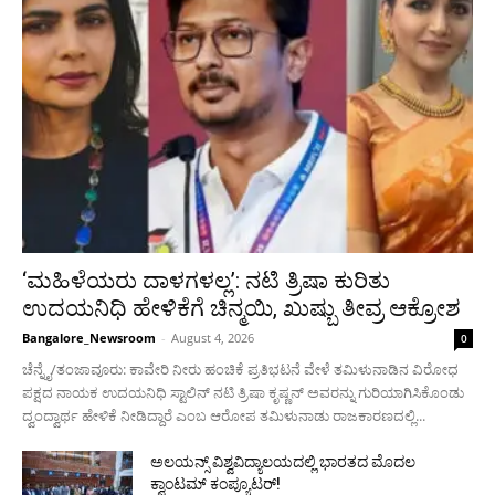
‘ಮಹಿಳೆಯರು ದಾಳಗಳಲ್ಲ’: ನಟಿ ತ್ರಿಷಾ ಕುರಿತು
ಉದಯನಿಧಿ ಹೇಳಿಕೆಗೆ ಚಿನ್ಮಯಿ, ಖುಷ್ಬು ತೀವ್ರ ಆಕ್ರೋಶ
Bangalore_Newsroom
-
August 4, 2026
0
ಚೆನ್ನೈ/ತಂಜಾವೂರು: ಕಾವೇರಿ ನೀರು ಹಂಚಿಕೆ ಪ್ರತಿಭಟನೆ ವೇಳೆ ತಮಿಳುನಾಡಿನ ವಿರೋಧ
ಪಕ್ಷದ ನಾಯಕ ಉದಯನಿಧಿ ಸ್ಟಾಲಿನ್ ನಟಿ ತ್ರಿಷಾ ಕೃಷ್ಣನ್ ಅವರನ್ನು ಗುರಿಯಾಗಿಸಿಕೊಂಡು
ದ್ವಂದ್ವಾರ್ಥ ಹೇಳಿಕೆ ನೀಡಿದ್ದಾರೆ ಎಂಬ ಆರೋಪ ತಮಿಳುನಾಡು ರಾಜಕಾರಣದಲ್ಲಿ...
ಅಲಯನ್ಸ್ ವಿಶ್ವವಿದ್ಯಾಲಯದಲ್ಲಿ ಭಾರತದ ಮೊದಲ
ಕ್ವಾಂಟಮ್ ಕಂಪ್ಯೂಟರ್!