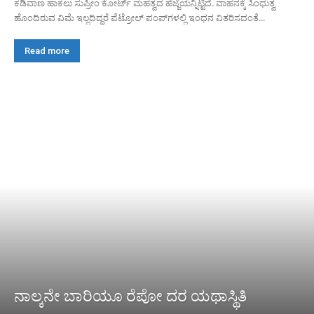
ಕಡಿವಾಣ ಹಾಕಲು ಸುಪ್ರೀಂ ಕೋರ್ಟ್ ಮಹತ್ವದ ಹೆಜ್ಜೆಯನ್ನಿಟ್ಟಿದೆ. ವಾಹನಕ್ಕೆ ಸಿಂಧುತ್ವ
ಹೊಂದಿರುವ ವಿಮೆ ಇಲ್ಲದಿದ್ದರೆ ಪೆಟ್ರೋಲ್ ಪಂಪ್‌ಗಳಲ್ಲಿ ಇಂಧನ ವಿತರಿಸದಂತೆ...
Read more
ನಾಲ್ಕನೇ ಬಾರಿಯೂ ರೆಪೋ ದರ ಯಥಾಸ್ಥಿತಿ