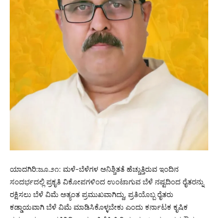
ಯಾದಗಿರಿ:ಜೂ.೨೧: ಮಳೆ-ಬೆಳೆಗಳ ಅನಿಶ್ಚಿತತೆ ಹೆಚ್ಚುತ್ತಿರುವ ಇಂದಿನ
ಸಂದರ್ಭದಲ್ಲಿ ಪ್ರಕೃತಿ ವಿಕೋಪಗಳಿಂದ ಉಂಟಾಗುವ ಬೆಳೆ ನಷ್ಟದಿಂದ ರೈತರನ್ನು
ರಕ್ಷಿಸಲು ಬೆಳೆ ವಿಮೆ ಅತ್ಯಂತ ಪ್ರಮುಖವಾಗಿದ್ದು, ಪ್ರತಿಯೊಬ್ಬ ರೈತರು
ಕಡ್ಡಾಯವಾಗಿ ಬೆಳೆ ವಿಮೆ ಮಾಡಿಸಿಕೊಳ್ಳಬೇಕು ಎಂದು ಕರ್ನಾಟಕ ಕೃಷಿಕ