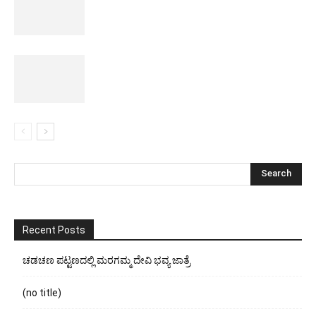
Recent Posts
ಚಡಚಣ ಪಟ್ಟಣದಲ್ಲಿ ಮರಗಮ್ಮ ದೇವಿ ಭವ್ಯ ಜಾತ್ರೆ
(no title)