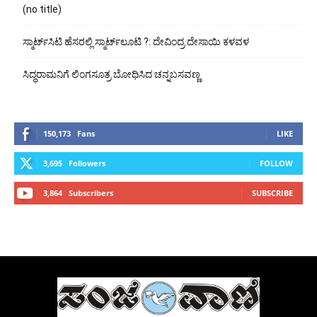
(no title)
ಸ್ಮಾರ್ಟ್‍ಸಿಟಿ ಹೆಸರಲ್ಲಿ ಸ್ಮಾರ್ಟ್‍ಲೂಟಿ ?: ದೇವಿಂದ್ರ ದೇಸಾಯಿ ಕಳವಳ
ಸಿದ್ಧರಾಮನಿಗೆ ಲಿಂಗಸೂತ್ರ ಬೋಧಿಸಿದ ಚನ್ನಬಸವಣ್ಣ
150,173
Fans
LIKE
3,695
Followers
FOLLOW
3,864
Subscribers
SUBSCRIBE