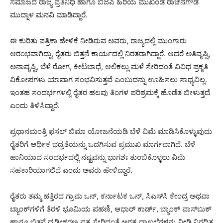
ಸಮಾಜದ ರಾಜ್ಯ ಪ್ರತಿನಿಧಿ ಹಾಗೂ ಬಿಜೆಪಿ ಹಿರಿಯ ಮುಖಂಡ ರಾಚನಗೌಡ
ಮುದ್ನಾಳ ಮನವಿ ಮಾಡಿದ್ದಾರೆ.
ಈ ಕುರಿತು ಪತ್ರಿಕಾ ಹೇಳಿಕೆ ನೀಡಿರುವ ಅವರು, ರಾಜ್ಯದಲ್ಲಿ ಮುಂಗಾರು
ಆರಂಭವಾಗಿದ್ದು, ರೈತರು ಬಿತ್ತನೆ ಕಾರ್ಯದಲ್ಲಿ ನಿರತರಾಗಿದ್ದಾರೆ. ಆದರೆ ಅತಿವೃಷ್ಟಿ,
ಅನಾವೃಷ್ಟಿ, ಬೆಳೆ ರೋಗ, ಕೀಟಬಾಧೆ, ಆಲಿಕಲ್ಲು ಮಳೆ ಸೇರಿದಂತೆ ವಿವಿಧ ಪ್ರಕೃತಿ
ವಿಕೋಪಗಳು ಯಾವಾಗ ಸಂಭವಿಸುತ್ತವೆ ಎಂಬುದನ್ನು ಊಹಿಸಲು ಸಾಧ್ಯವಿಲ್ಲ.
ಇಂತಹ ಸಂದರ್ಭಗಳಲ್ಲಿ ರೈತರ ಹಲವು ತಿಂಗಳ ಪರಿಶ್ರಮಕ್ಕೆ ಹೊಡೆತ ಬೀಳುತ್ತದೆ
ಎಂದು ತಿಳಿಸಿದ್ದಾರೆ.
ಪ್ರಧಾನಮಂತ್ರಿ ಫಸಲ್ ಬಿಮಾ ಯೋಜನೆಯಡಿ ಬೆಳೆ ವಿಮೆ ಮಾಡಿಸಿಕೊಳ್ಳುವುದು
ರೈತರಿಗೆ ಆರ್ಥಿಕ ಭದ್ರತೆಯನ್ನು ಒದಗಿಸುವ ಪ್ರಮುಖ ಮಾರ್ಗವಾಗಿದೆ. ಬೆಳೆ
ಹಾನಿಯಾದ ಸಂದರ್ಭದಲ್ಲಿ ನಷ್ಟವನ್ನು ಭಾಗಶಃ ತುಂಬಿಕೊಳ್ಳಲು ವಿಮೆ
ಸಹಕಾರಿಯಾಗಲಿದೆ ಎಂದು ಅವರು ಹೇಳಿದ್ದಾರೆ.
ರೈತರು ತಮ್ಮ ಹತ್ತಿರದ ಗ್ರಾಮ ಒನ್, ಕರ್ನಾಟಕ ಒನ್, ಸಿಎಸ್‌ಸಿ ಕೇಂದ್ರ ಅಥವಾ
ಬ್ಯಾಂಕ್‌ಗಳಿಗೆ ತೆರಳಿ ಭೂಮಿಯ ಪಹಣಿ, ಆಧಾರ್ ಕಾರ್ಡ್, ಬ್ಯಾಂಕ್ ಪಾಸ್‌ಬುಕ್
ಹಾಗೂ ಬಿತ್ತನೆ ದೃಢೀಕರಣ ಪತ್ರ ಸೇರಿದಂತೆ ಅಗತ್ಯ ದಾಖಲೆಗಳನ್ನು ನೀಡಿ ನಿಗದಿತ