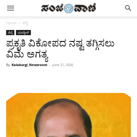
Home
ಜಿಲ್ಲೆ
ಜಿಲ್ಲೆ
ಯಾದ್ಗೀರ್
ಪ್ರಕೃತಿ ವಿಕೋಪದ ನಷ್ಟ ತಗ್ಗಿಸಲು
ವಿಮೆ ಅಗತ್ಯ
By
Kalaburgi_Newsroom
-
June 21, 2026