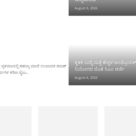
August 6, 2026
ಕೃತಕ ಬುದ್ಧಿ ಮತ್ತೆ ಹೆಚ್ಚಳ:ಆಂಥ್ರೋಪಿಕ
ರ ಪ್ರಕರಣದಲ್ಲಿ ತಹಲ್ಕಾ ಮಾಜಿ ಸಂಪಾದಕ ತರುಣ್
ನಿಯೋಗದ ಜೊತೆ ಸಿಎಂ ಚರ್ಚೆ
ಷಗಳ ಕಠಿಣ ಜೈಲು...
August 6, 2026