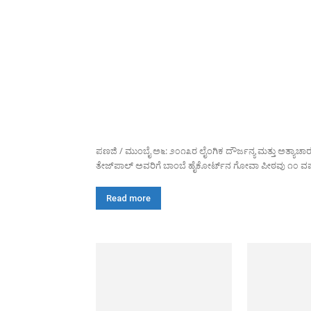
ಪಣಜಿ / ಮುಂಬೈ ಅ೬: ೨೦೧೩ರ ಲೈಂಗಿಕ ದೌರ್ಜನ್ಯ ಮತ್ತು ಅತ್ಯಾಚಾ
ತೇಜ್‌ಪಾಲ್ ಅವರಿಗೆ ಬಾಂಬೆ ಹೈಕೋರ್ಟ್‌ನ ಗೋವಾ ಪೀಠವು ೧೦ ವರ್
Read more