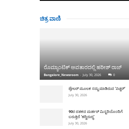
ಚಿತ್ರ ವಾಣಿ
ರೊಮ್ಯಾಂಟಿಕ್ ಅವತಾರದಲ್ಲಿ ಹರೀಶ್ ರಾಜ್
Bangalore_Newsroom
-
July 30, 2026
0
ಟ್ರೇಲರ್ ಮೂಲಕ ಸದ್ದು ಮಾಡಿರುವ ‘ಪಿಚ್ಚರ್’
July 30, 2026
90ರ ದಶಕದ ಮರ್ಡರ್ ಮಿಸ್ಟರಿಯೊಂದಿಗೆ
ಬರುತ್ತಿದೆ ‘ತದ್ವಿರುದ್ಧ’
July 30, 2026