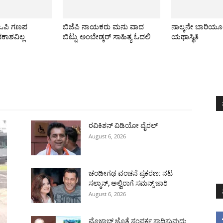
ಿಒಪಿ ಗಣಪ
ಬಿಜೆಪಿ ನಾಯಕರು ಮನು ವಾದ
ನಾಲ್ಕನೇ ಬಾರಿಯ
ವಕಾಶವಿಲ್ಲ
ಬಿಟ್ಟು ಅಂಬೇಡ್ಕರ್ ಸಾಹಿತ್ಯ ಓದಲಿ
ಯಥಾಸ್ಥಿತಿ
All
ಅಂತರಾಷ್ಟ್ರೀಯ
ರಾಷ್ಟ್ರೀಯ
ರಾಜ್ಯ
More
ರವಿಕಿಶನ್ ವಿಡಿಯೋ ವೈರಲ್
August 6, 2026
ಚಂಡೀಗಢ ವಂಚನೆ ಪ್ರಕರಣ: ನಟ
ಸಲ್ಮಾನ್, ಅಲ್ವಿರಾಗೆ ಸಮನ್ಸ್ ಜಾರಿ
August 6, 2026
ಮೊಜ್ತಾಬ್ ಜೊತೆ ಸಂಪರ್ಕ ಸಾಧಿಸುವುದು