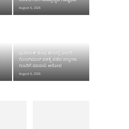
August 6, 2026
ಫುಟ್‌ಪಾತ್ ತೆರವು ಹೆಸರಲ್ಲಿ ಭರ್ಜರಿ
್
ಗೋಲ್‌ಮಾಲ್ ವಶಕ್ಕೆ ಪಡೆದ ವಸ್ತುಗಳು
ಗುಜರಿಗೆ ಮಾರಾಟ ಆರೋಪ
August 6, 2026