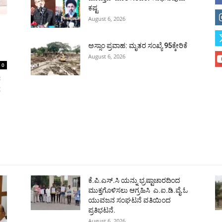
ಕಷ್ಟ
August 6, 2026
ಅಸ್ಸಾಂ ಪ್ರವಾಹ: ಮೃತರ ಸಂಖ್ಯೆ 95ಕ್ಕೇರಿಕೆ
August 6, 2026
0
ರ
ೆ
ಹುಬ್ಬಳ್ಳಿ
ಕಲಬುರಗಿ
ಬಳ್ಳಾರಿ
ರಾಯಚೂರು
ಮೈಸೂರು
ತುಮಕೂರು
ಶಿವಮೊ
ಕೆ.ಪಿ.ಎಸ್.ಸಿ ಯನ್ನು ಭ್ರಷ್ಟಾಚಾರದಿಂದ
ಮುಕ್ತಗೊಳಿಸಲು ಆಗ್ರಹಿಸಿ ಎ.ಐ.ಡಿ.ವೈ.ಓ
ಯುವಜನ ಸಂಘಟನೆ ವತಿಯಿಂದ
ಪ್ರತಿಭಟನೆ.
August 6, 2026