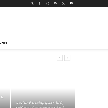
NNEL
ಸಿ.
ಲಾಲ್‌ಬಾಗ್ ಫಲಪುಷ್ಪ ಪ್ರದರ್ಶನದಲ್ಲಿ
ಅರಳಿದ ಗಂಗ ಸಾಮ್ರಾಜ್ಯದ ಗತವೈಭವ