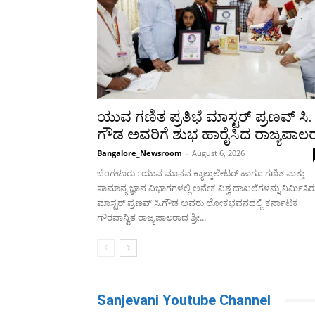
ಯುವ ಗಣಿತ ಪ್ರತಿಭೆ ಮಾಸ್ಟರ್ ಪ್ರಣವ್ ಸಿ.
ಗೌಡ ಅವರಿಗೆ ಶುಭ ಹಾರೈಸಿದ ರಾಜ್ಯಪಾಲ
Bangalore_Newsroom
-
August 6, 2026
ಬೆಂಗಳೂರು : ಯುವ ಮಾನವ ಕ್ಯಾಲ್ಕುಲೇಟರ್ ಹಾಗೂ ಗಣಿತ ಮತ್ತು
ಸಾಮಾನ್ಯ ಜ್ಞಾನ ವಿಭಾಗಗಳಲ್ಲಿ ಅನೇಕ ವಿಶ್ವ ದಾಖಲೆಗಳನ್ನು ನಿರ್ಮಿಸಿ
ಮಾಸ್ಟರ್ ಪ್ರಣವ್ ಸಿ.ಗೌಡ ಅವರು ಲೋಕಭವನದಲ್ಲಿ ಕರ್ನಾಟಕ
ಗೌರವಾನ್ವಿತ ರಾಜ್ಯಪಾಲರಾದ ಶ್ರೀ...
Sanjevani Youtube Channel