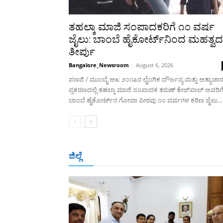
ತಹಲ್ಕಾ ಮಾಜಿ ಸಂಪಾದಕರಿಗೆ ೧೦ ವರ್ಷ
ಜೈಲು: ಬಾಂಬೆ ಹೈಕೋರ್ಟ್‌ನಿಂದ ಮಹತ್ವದ
ತೀರ್ಪು
Bangalore_Newsroom
-
August 6, 2026
ಪಣಜಿ / ಮುಂಬೈ ಅ೬: ೨೦೧೩ರ ಲೈಂಗಿಕ ದೌರ್ಜನ್ಯ ಮತ್ತು ಅತ್ಯಾಚಾ
ಪ್ರಕರಣದಲ್ಲಿ ತಹಲ್ಕಾ ಮಾಜಿ ಸಂಪಾದಕ ತರುಣ್ ತೇಜ್‌ಪಾಲ್ ಅವರಿಗ
ಬಾಂಬೆ ಹೈಕೋರ್ಟ್‌ನ ಗೋವಾ ಪೀಠವು ೧೦ ವರ್ಷಗಳ ಕಠಿಣ ಜೈಲು...
ಜಿಲ್ಲೆ
ಬೆಂಗಳೂರು
ಮಂಗಳೂರು