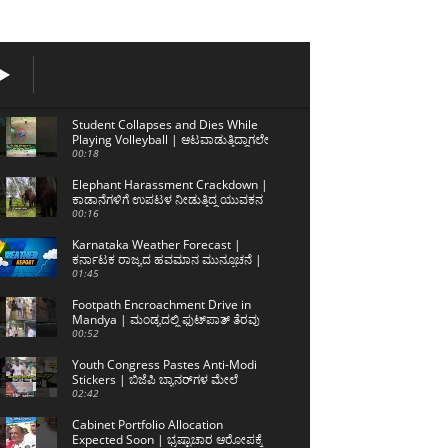
Student Collapses and Dies While
Playing Volleyball | ಆಟವಾಡುತ್ತಿದ್ದಾಗಲೇ
ನೆಲಕ್ಕೆ ಕುಸಿದ ಲಿಖಿತ್ ಅಮೀನ್
00:18
Elephant Harassment Crackdown |
ಕಾಡಾನೆಗಳಿಗೆ ಉಪಟಳ ನೀಡುತ್ತಿದ್ದ ಯುವಕನ
ಬಂಧನ
00:16
Karnataka Weather Forecast |
ಕರ್ನಾಟಕ ರಾಜ್ಯದ ಹವಮಾನ ಮುನ್ಸೂಚನೆ |
06/08/2026 | Sanjevani News
01:45
Footpath Encroachment Drive in
Mandya | ಮಂಡ್ಯದಲ್ಲಿ ಫುಟ್‌ಪಾತ್ ತೆರವು
ಕಾರ್ಯಾಚರಣೆ
00:52
Youth Congress Pastes Anti-Modi
Stickers | ಬಿಜೆಪಿ ಬ್ಯಾನರ್‌ಗಳ ಮೇಲೆ
ಮೋದಿ ವಿರುದ್ಧದ ಸ್ಟಿಕ್ಕರ್
02:42
Cabinet Portfolio Allocation
Expected Soon | ಭ್ರಷ್ಟಾಚಾರ ಆರೋಪಕ್ಕೆ