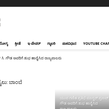
ರೋಗ್ಯ
ಕ್ರೀಡೆ
ಇ-ಪೇಪರ್
ಗ್ಯಾಲರಿ
ಪಾಕವಿಧಾನ
YOUTUBE CHA
್ ಸಿ. ಗೌಡ ಅವರಿಗೆ ಶುಭ ಹಾರೈಸಿದ ರಾಜ್ಯಪಾಲರು
ೈಲು: ಬಾಂಬೆ
ಯುವ ಗಣಿತ ಪ್ರತಿಭೆ ಮಾಸ್ಟರ್ ಪ್ರಣವ್ 
ಗೌಡ ಅವರಿಗೆ ಶುಭ ಹಾರೈಸಿದ
ರಾಜ್ಯಪಾಲರು