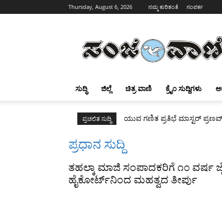
Thursday, August 6, 2026
ನಮ್ಮ ಕುರಿತಂತೆ
ಸಂಪರ್ಕ
Sanjevani
ಸುದ್ಧಿ
ಜಿಲ್ಲೆ
ಚಿತ್ರ ವಾಣಿ
ಕ್ರೈಂ ಸುದ್ದಿಗಳು
ಆ
ಯುವ ಗಣಿತ ಪ್ರತಿಭೆ ಮಾಸ್ಟರ್ ಪ್ರಣವ
ಪ್ರಚಲಿತ ಸುದ್ಧಿ
ಪ್ರಧಾನ ಸುದ್ದಿ
ತಹಲ್ಕಾ ಮಾಜಿ ಸಂಪಾದಕರಿಗೆ ೧೦ ವರ್ಷ ಜ
ಹೈಕೋರ್ಟ್‌ನಿಂದ ಮಹತ್ವದ ತೀರ್ಪು