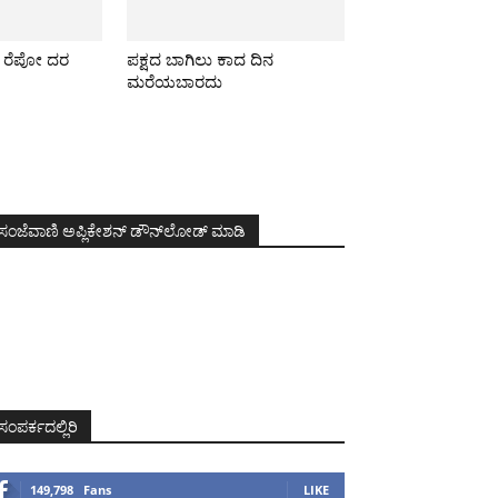
ೂ ರೆಪೋ ದರ
ಪಕ್ಷದ ಬಾಗಿಲು ಕಾದ ದಿನ
ಮರೆಯಬಾರದು
ಸಂಜೆವಾಣಿ ಅಪ್ಲಿಕೇಶನ್ ಡೌನ್‌ಲೋಡ್ ಮಾಡಿ
ಸಂಪರ್ಕದಲ್ಲಿರಿ
149,798
Fans
LIKE