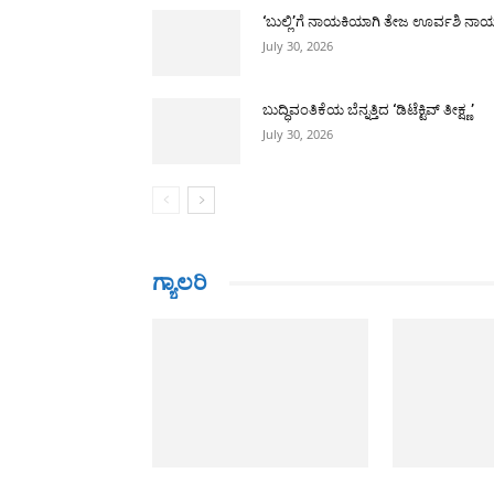
‘ಬುಲ್ಲಿ’ಗೆ ನಾಯಕಿಯಾಗಿ ತೇಜ ಊರ್ವಶಿ ನಾ
July 30, 2026
ಬುದ್ಧಿವಂತಿಕೆಯ ಬೆನ್ನತ್ತಿದ ‘ಡಿಟೆಕ್ಟಿವ್ ತೀಕ್ಷ್ಣ’
July 30, 2026
ಗ್ಯಾಲರಿ