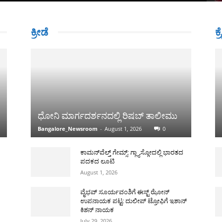
ಕ್ರೀಡೆ
ಕ್
ಧೋನಿ ಮಾರ್ಗದರ್ಶನದಲ್ಲಿ ರಿಷಬ್ ತಾಲೀಮು
Bangalore_Newsroom
-
August 1, 2026
0
ಕಾಮನ್‌ವೆಲ್ತ್ ಗೇಮ್ಸ್: ಗ್ಲ್ಯಾಸ್ಗೋದಲ್ಲಿ ಭಾರತದ
ಪದಕದ ಲೂಟಿ
August 1, 2026
ವೈಭವ್ ಸೂರ್ಯವಂಶಿಗೆ ಈಸ್ಟ್ ಝೋನ್
ಉಪನಾಯಕ ಪಟ್ಟ: ದುಲೀಪ್ ಟ್ರೋಫಿಗೆ ಇಶಾನ್
ಕಿಶನ್ ನಾಯಕ
July 29, 2026