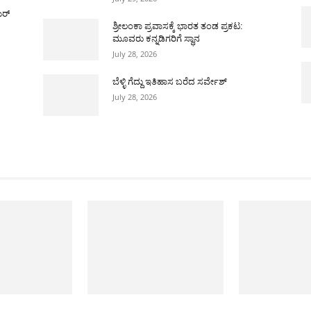
ಯರ್
ಶ್ರೀಲಂಕಾ ಪ್ರವಾಸಕ್ಕೆ ಭಾರತ ತಂಡ ಪ್ರಕಟ:
ಮೂವರು ಕನ್ನಡಿಗರಿಗೆ ಸ್ಥಾನ
July 28, 2026
ಬೆಳ್ಳಿ ಗೆದ್ದು ಇತಿಹಾಸ ಬರೆದ ಸರ್ವೇಶ್
July 28, 2026