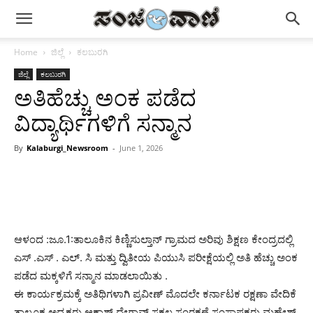
Home
ಜಿಲ್ಲೆ
ಕಲಬುರಗಿ
ಜಿಲ್ಲೆ
ಕಲಬುರಗಿ
ಅತಿಹೆಚ್ಚು ಅಂಕ ಪಡೆದ
ವಿದ್ಯಾರ್ಥಿಗಳಿಗೆ ಸನ್ಮಾನ
By
Kalaburgi_Newsroom
-
June 1, 2026
ಆಳಂದ :ಜೂ.1:ತಾಲೂಕಿನ ಕಿಣ್ಣಿಸುಲ್ತಾನ್ ಗ್ರಾಮದ ಅರಿವು ಶಿಕ್ಷಣ ಕೇಂದ್ರದಲ್ಲಿ
ಎಸ್ .ಎಸ್ . ಎಲ್. ಸಿ ಮತ್ತು ದ್ವಿತೀಯ ಪಿಯುಸಿ ಪರೀಕ್ಷೆಯಲ್ಲಿ ಅತಿ ಹೆಚ್ಚು ಅಂಕ
ಪಡೆದ ಮಕ್ಕಳಿಗೆ ಸನ್ಮಾನ ಮಾಡಲಾಯಿತು .
ಈ ಕಾರ್ಯಕ್ರಮಕ್ಕೆ ಅತಿಥಿಗಳಾಗಿ ಪ್ರವೀಣ್ ಮೊದಲೇ ಕರ್ನಾಟಕ ರಕ್ಷಣಾ ವೇದಿಕೆ
ತಾಲೂಕ ಅಧ್ಯಕ್ಷರು ಆಕಾಶ್ ದೇಗಾವ್ ಸಕಲ ಸಂರಕ್ಷಣೆ ಸಂಸ್ಥಾಪಕರು ಮಹೇಶ್