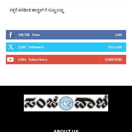
ಸಕ್ಕರೆ ಕರಡೀಶ ಹಾಸ್ಟಲ್ ಗೆ ಸುಣ್ಣ ಬಣ್ಣ
149,738
Fans
LIKE
3,695
Followers
FOLLOW
3,864
Subscribers
SUBSCRIBE
ABOUT US