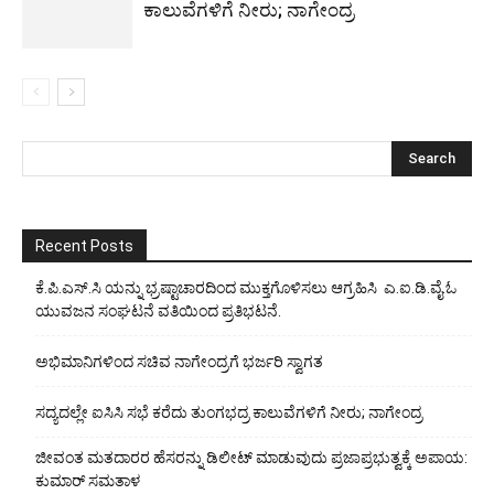
ಕಾಲುವೆಗಳಿಗೆ ನೀರು; ನಾಗೇಂದ್ರ
Recent Posts
ಕೆ.ಪಿ.ಎಸ್.ಸಿ ಯನ್ನು ಭ್ರಷ್ಟಾಚಾರದಿಂದ ಮುಕ್ತಗೊಳಿಸಲು ಆಗ್ರಹಿಸಿ ಎ.ಐ.ಡಿ.ವೈ.ಓ
ಯುವಜನ ಸಂಘಟನೆ ವತಿಯಿಂದ ಪ್ರತಿಭಟನೆ.
ಅಭಿಮಾನಿಗಳಿಂದ ಸಚಿವ ನಾಗೇಂದ್ರಗೆ ಭರ್ಜರಿ ಸ್ವಾಗತ
ಸದ್ಯದಲ್ಲೇ ಐಸಿಸಿ ಸಭೆ ಕರೆದು ತುಂಗಭದ್ರ ಕಾಲುವೆಗಳಿಗೆ ನೀರು; ನಾಗೇಂದ್ರ
ಜೀವಂತ ಮತದಾರರ ಹೆಸರನ್ನು ಡಿಲೀಟ್ ಮಾಡುವುದು ಪ್ರಜಾಪ್ರಭುತ್ವಕ್ಕೆ ಅಪಾಯ:
ಕುಮಾರ್ ಸಮತಾಳ