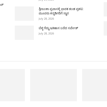
ಯರ್
ಶ್ರೀಲಂಕಾ ಪ್ರವಾಸಕ್ಕೆ ಭಾರತ ತಂಡ ಪ್ರಕಟ:
ಮೂವರು ಕನ್ನಡಿಗರಿಗೆ ಸ್ಥಾನ
July 28, 2026
ಬೆಳ್ಳಿ ಗೆದ್ದು ಇತಿಹಾಸ ಬರೆದ ಸರ್ವೇಶ್
July 28, 2026