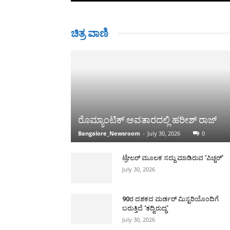
ಚಿತ್ರ ವಾಣಿ
ರೊಮ್ಯಾಂಟಿಕ್ ಅವತಾರದಲ್ಲಿ ಹರೀಶ್ ರಾಜ್
Bangalore_Newsroom
-
July 30, 2026
0
ಟ್ರೇಲರ್ ಮೂಲಕ ಸದ್ದು ಮಾಡಿರುವ ‘ಪಿಚ್ಚರ್’
July 30, 2026
90ರ ದಶಕದ ಮರ್ಡರ್ ಮಿಸ್ಟರಿಯೊಂದಿಗೆ
ಬರುತ್ತಿದೆ ‘ತದ್ವಿರುದ್ಧ’
July 30, 2026