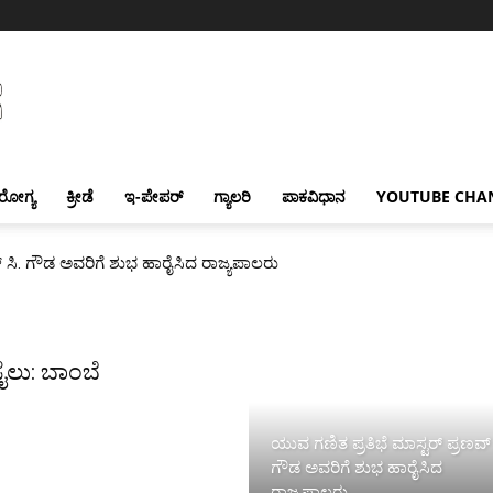
ರೋಗ್ಯ
ಕ್ರೀಡೆ
ಇ-ಪೇಪರ್
ಗ್ಯಾಲರಿ
ಪಾಕವಿಧಾನ
YOUTUBE CHA
್ ಸಿ. ಗೌಡ ಅವರಿಗೆ ಶುಭ ಹಾರೈಸಿದ ರಾಜ್ಯಪಾಲರು
ೈಲು: ಬಾಂಬೆ
ಯುವ ಗಣಿತ ಪ್ರತಿಭೆ ಮಾಸ್ಟರ್ ಪ್ರಣವ್ 
ಗೌಡ ಅವರಿಗೆ ಶುಭ ಹಾರೈಸಿದ
ರಾಜ್ಯಪಾಲರು