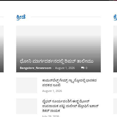
ಕ್ರೀಡೆ
ಕ್
ಧೋನಿ ಮಾರ್ಗದರ್ಶನದಲ್ಲಿ ರಿಷಬ್ ತಾಲೀಮು
Bangalore_Newsroom
-
August 1, 2026
0
ಕಾಮನ್‌ವೆಲ್ತ್ ಗೇಮ್ಸ್: ಗ್ಲ್ಯಾಸ್ಗೋದಲ್ಲಿ ಭಾರತದ
ಪದಕದ ಲೂಟಿ
August 1, 2026
ವೈಭವ್ ಸೂರ್ಯವಂಶಿಗೆ ಈಸ್ಟ್ ಝೋನ್
ಉಪನಾಯಕ ಪಟ್ಟ: ದುಲೀಪ್ ಟ್ರೋಫಿಗೆ ಇಶಾನ್
ಕಿಶನ್ ನಾಯಕ
July 29, 2026