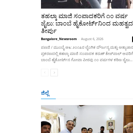
ತಹಲ್ಕಾ ಮಾಜಿ ಸಂಪಾದಕರಿಗೆ ೧೦ ವರ್ಷ
ಜೈಲು: ಬಾಂಬೆ ಹೈಕೋರ್ಟ್‌ನಿಂದ ಮಹತ್ವದ
ತೀರ್ಪು
Bangalore_Newsroom
-
August 6, 2026
ಪಣಜಿ / ಮುಂಬೈ ಅ೬: ೨೦೧೩ರ ಲೈಂಗಿಕ ದೌರ್ಜನ್ಯ ಮತ್ತು ಅತ್ಯಾಚಾ
ಪ್ರಕರಣದಲ್ಲಿ ತಹಲ್ಕಾ ಮಾಜಿ ಸಂಪಾದಕ ತರುಣ್ ತೇಜ್‌ಪಾಲ್ ಅವರಿಗ
ಬಾಂಬೆ ಹೈಕೋರ್ಟ್‌ನ ಗೋವಾ ಪೀಠವು ೧೦ ವರ್ಷಗಳ ಕಠಿಣ ಜೈಲು...
ಜಿಲ್ಲೆ
ಬೆಂಗಳೂರು
ಮಂಗಳೂರು