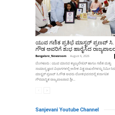
ಯುವ ಗಣಿತ ಪ್ರತಿಭೆ ಮಾಸ್ಟರ್ ಪ್ರಣವ್ ಸಿ.
ಗೌಡ ಅವರಿಗೆ ಶುಭ ಹಾರೈಸಿದ ರಾಜ್ಯಪಾಲ
Bangalore_Newsroom
-
August 6, 2026
ಬೆಂಗಳೂರು : ಯುವ ಮಾನವ ಕ್ಯಾಲ್ಕುಲೇಟರ್ ಹಾಗೂ ಗಣಿತ ಮತ್ತು
ಸಾಮಾನ್ಯ ಜ್ಞಾನ ವಿಭಾಗಗಳಲ್ಲಿ ಅನೇಕ ವಿಶ್ವ ದಾಖಲೆಗಳನ್ನು ನಿರ್ಮಿಸಿ
ಮಾಸ್ಟರ್ ಪ್ರಣವ್ ಸಿ.ಗೌಡ ಅವರು ಲೋಕಭವನದಲ್ಲಿ ಕರ್ನಾಟಕ
ಗೌರವಾನ್ವಿತ ರಾಜ್ಯಪಾಲರಾದ ಶ್ರೀ...
Sanjevani Youtube Channel