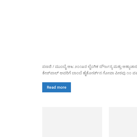
ಪಣಜಿ / ಮುಂಬೈ ಅ೬: ೨೦೧೩ರ ಲೈಂಗಿಕ ದೌರ್ಜನ್ಯ ಮತ್ತು ಅತ್ಯಾಚಾ
ತೇಜ್‌ಪಾಲ್ ಅವರಿಗೆ ಬಾಂಬೆ ಹೈಕೋರ್ಟ್‌ನ ಗೋವಾ ಪೀಠವು ೧೦ ವರ್
Read more