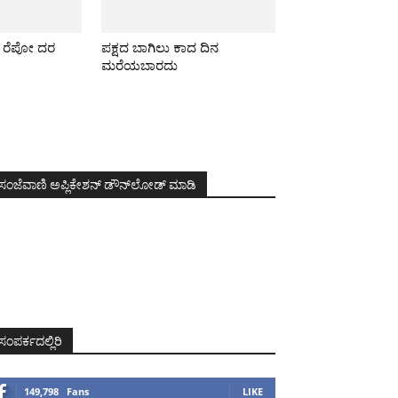
ೂ ರೆಪೋ ದರ
ಪಕ್ಷದ ಬಾಗಿಲು ಕಾದ ದಿನ
ಮರೆಯಬಾರದು
ಸಂಜೆವಾಣಿ ಅಪ್ಲಿಕೇಶನ್ ಡೌನ್‌ಲೋಡ್ ಮಾಡಿ
ಸಂಪರ್ಕದಲ್ಲಿರಿ
149,798
Fans
LIKE