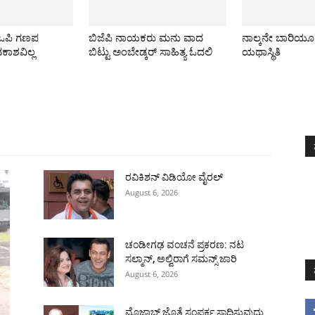
ಿಒಪಿ ಗಣಪ
ಬಿಜೆಪಿ ನಾಯಕರು ಮನು ವಾದ
ನಾಲ್ಕನೇ ಬಾರಿಯ
ವಕಾಶವಿಲ್ಲ
ಬಿಟ್ಟು ಅಂಬೇಡ್ಕರ್ ಸಾಹಿತ್ಯ ಓದಲಿ
ಯಥಾಸ್ಥಿತಿ
All
ಅಂತರಾಷ್ಟ್ರೀಯ
ರಾಷ್ಟ್ರೀಯ
ರಾಜ್ಯ
More
ರವಿಕಿಶನ್ ವಿಡಿಯೋ ವೈರಲ್
August 6, 2026
ಚಂಡೀಗಢ ವಂಚನೆ ಪ್ರಕರಣ: ನಟ
ಸಲ್ಮಾನ್, ಅಲ್ವಿರಾಗೆ ಸಮನ್ಸ್ ಜಾರಿ
August 6, 2026
ಮೊಜ್ತಾಬ್ ಜೊತೆ ಸಂಪರ್ಕ ಸಾಧಿಸುವುದು