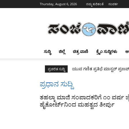
Thursday, August 6, 2026
ನಮ್ಮ ಕುರಿತಂತೆ
ಸಂಪರ್ಕ
Sanjevani
ಸುದ್ಧಿ
ಜಿಲ್ಲೆ
ಚಿತ್ರ ವಾಣಿ
ಕ್ರೈಂ ಸುದ್ದಿಗಳು
ಆ
ಯುವ ಗಣಿತ ಪ್ರತಿಭೆ ಮಾಸ್ಟರ್ ಪ್ರಣವ
ಪ್ರಚಲಿತ ಸುದ್ಧಿ
ಪ್ರಧಾನ ಸುದ್ದಿ
ತಹಲ್ಕಾ ಮಾಜಿ ಸಂಪಾದಕರಿಗೆ ೧೦ ವರ್ಷ ಜ
ಹೈಕೋರ್ಟ್‌ನಿಂದ ಮಹತ್ವದ ತೀರ್ಪು