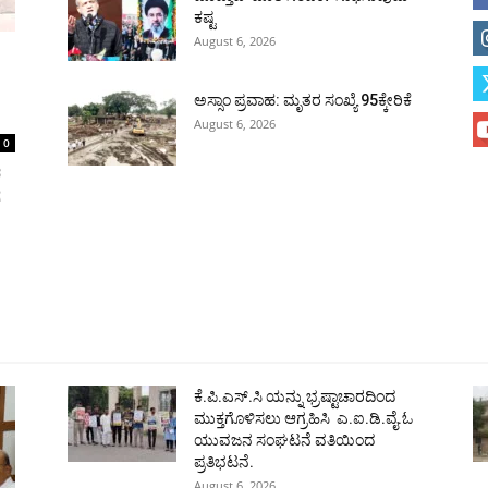
ಕಷ್ಟ
August 6, 2026
ಅಸ್ಸಾಂ ಪ್ರವಾಹ: ಮೃತರ ಸಂಖ್ಯೆ 95ಕ್ಕೇರಿಕೆ
August 6, 2026
0
ರ
ೆ
ಹುಬ್ಬಳ್ಳಿ
ಕಲಬುರಗಿ
ಬಳ್ಳಾರಿ
ರಾಯಚೂರು
ಮೈಸೂರು
ತುಮಕೂರು
ಶಿವಮೊ
ಕೆ.ಪಿ.ಎಸ್.ಸಿ ಯನ್ನು ಭ್ರಷ್ಟಾಚಾರದಿಂದ
ಮುಕ್ತಗೊಳಿಸಲು ಆಗ್ರಹಿಸಿ ಎ.ಐ.ಡಿ.ವೈ.ಓ
ಯುವಜನ ಸಂಘಟನೆ ವತಿಯಿಂದ
ಪ್ರತಿಭಟನೆ.
August 6, 2026