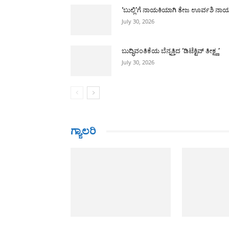
‘ಬುಲ್ಲಿ’ಗೆ ನಾಯಕಿಯಾಗಿ ತೇಜ ಊರ್ವಶಿ ನಾ
July 30, 2026
ಬುದ್ಧಿವಂತಿಕೆಯ ಬೆನ್ನತ್ತಿದ ‘ಡಿಟೆಕ್ಟಿವ್ ತೀಕ್ಷ್ಣ’
July 30, 2026
ಗ್ಯಾಲರಿ