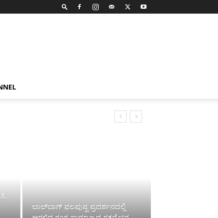
NNEL
ಸಿ.
ಲಾಲ್‌ಬಾಗ್ ಫಲಪುಷ್ಪ ಪ್ರದರ್ಶನದಲ್ಲಿ
ಅರಳಿದ ಗಂಗ ಸಾಮ್ರಾಜ್ಯದ ಗತವೈಭವ