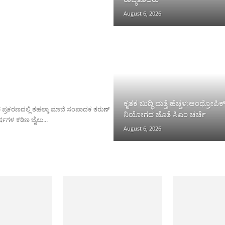
August 6, 2026
ಕೃತಕ ಬುದ್ಧಿ ಮತ್ತೆ ಹೆಚ್ಚಳ:ಆಂಥ್ರೋಪಿಕ
ರ ಪ್ರಕರಣದಲ್ಲಿ ತಹಲ್ಕಾ ಮಾಜಿ ಸಂಪಾದಕ ತರುಣ್
ನಿಯೋಗದ ಜೊತೆ ಸಿಎಂ ಚರ್ಚೆ
ಷಗಳ ಕಠಿಣ ಜೈಲು...
August 6, 2026