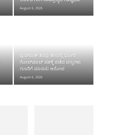
August 6, 2026
ಫುಟ್‌ಪಾತ್ ತೆರವು ಹೆಸರಲ್ಲಿ ಭರ್ಜರಿ
್
ಗೋಲ್‌ಮಾಲ್ ವಶಕ್ಕೆ ಪಡೆದ ವಸ್ತುಗಳು
ಗುಜರಿಗೆ ಮಾರಾಟ ಆರೋಪ
August 6, 2026