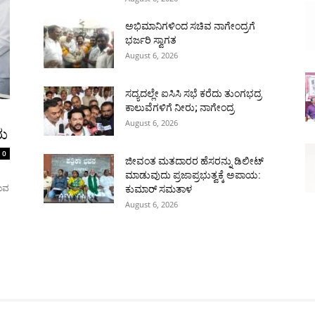
ಅಭಿಮಾನಿಗಳಿಂದ ಸಚಿವ ನಾಗೇಂದ್ರಗೆ
ಭರ್ಜರಿ ಸ್ವಾಗತ
August 6, 2026
ಸದ್ಯದಲ್ಲೇ ಐಸಿಸಿ ಸಭೆ ಕರೆದು ತುಂಗಭದ್ರ
ಕಾಲುವೆಗಳಿಗೆ ನೀರು; ನಾಗೇಂದ್ರ
August 6, 2026
ರು
0
ಜೀವಂತ ಮತದಾರರ ಹೆಸರನ್ನು ಡಿಲೀಟ್
ಮಾಡುವುದು ಪ್ರಜಾಪ್ರಭುತ್ವಕ್ಕೆ ಅಪಾಯ:
ರುವ
ಕುಮಾರ್ ಸಮತಾಳ
August 6, 2026