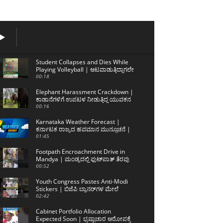
Student Collapses and Dies While
Playing Volleyball | ಆಟವಾಡುತ್ತಿದ್ದಾಗಲೇ
ನೆಲಕ್ಕೆ ಕುಸಿದ ಲಿಖಿತ್ ಅಮೀನ್
00:18
Elephant Harassment Crackdown |
ಕಾಡಾನೆಗಳಿಗೆ ಉಪಟಳ ನೀಡುತ್ತಿದ್ದ ಯುವಕನ
ಬಂಧನ
00:16
Karnataka Weather Forecast |
ಕರ್ನಾಟಕ ರಾಜ್ಯದ ಹವಮಾನ ಮುನ್ಸೂಚನೆ |
06/08/2026 | Sanjevani News
01:45
Footpath Encroachment Drive in
Mandya | ಮಂಡ್ಯದಲ್ಲಿ ಫುಟ್‌ಪಾತ್ ತೆರವು
ಕಾರ್ಯಾಚರಣೆ
00:52
Youth Congress Pastes Anti-Modi
Stickers | ಬಿಜೆಪಿ ಬ್ಯಾನರ್‌ಗಳ ಮೇಲೆ
ಮೋದಿ ವಿರುದ್ಧದ ಸ್ಟಿಕ್ಕರ್
02:42
Cabinet Portfolio Allocation
Expected Soon | ಭ್ರಷ್ಟಾಚಾರ ಆರೋಪಕ್ಕೆ