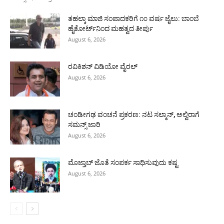
ತಹಲ್ಕಾ ಮಾಜಿ ಸಂಪಾದಕರಿಗೆ ೧೦ ವರ್ಷ ಜೈಲು: ಬಾಂಬೆ
ಹೈಕೋರ್ಟ್‌ನಿಂದ ಮಹತ್ವದ ತೀರ್ಪು
August 6, 2026
ರವಿಕಿಶನ್ ವಿಡಿಯೋ ವೈರಲ್
August 6, 2026
ಚಂಡೀಗಢ ವಂಚನೆ ಪ್ರಕರಣ: ನಟ ಸಲ್ಮಾನ್, ಅಲ್ವಿರಾಗೆ
ಸಮನ್ಸ್ ಜಾರಿ
August 6, 2026
ಮೊಜ್ತಾಬ್ ಜೊತೆ ಸಂಪರ್ಕ ಸಾಧಿಸುವುದು ಕಷ್ಟ
August 6, 2026