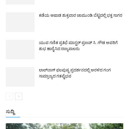
ಕಡೆಯ ಆಷಾಡ ಶುಕ್ರವಾರ ಚಾಮುಂಡಿ ಬೆಟ್ಟದಲ್ಲಿ ಭಕ್ತ ಸಾಗರ
ಯುವ ಗಣಿತ ಪ್ರತಿಭೆ ಮಾಸ್ಟರ್ ಪ್ರಣವ್ ಸಿ. ಗೌಡ ಅವರಿಗೆ
ಶುಭ ಹಾರೈಸಿದ ರಾಜ್ಯಪಾಲರು
ಲಾಲ್‌ಬಾಗ್ ಫಲಪುಷ್ಪ ಪ್ರದರ್ಶನದಲ್ಲಿ ಅರಳಿದ ಗಂಗ
ಸಾಮ್ರಾಜ್ಯದ ಗತವೈಭವ
ಸುದ್ದಿ
All
ಅಂತರಾಷ್ಟ್ರೀಯ
ರಾಷ್ಟ್ರೀಯ
ರಾಜ್ಯ
More