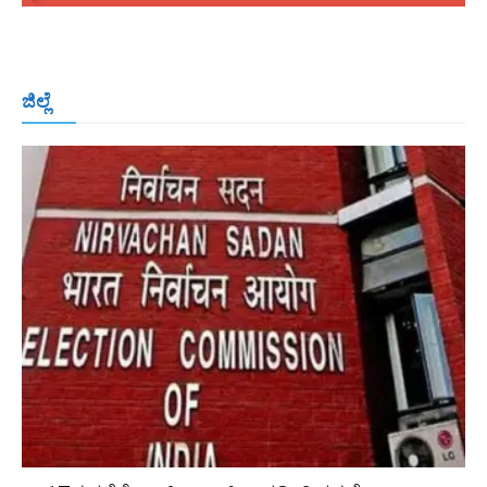
ಬೆಂಗಳೂರು
ಮಂಗಳೂರು
ಹುಬ್ಬಳ್ಳಿ
ಕಲಬುರಗಿ
ಬಳ್ಳಾರಿ
ಜಿಲ್ಲೆ
ರಾಯಚೂರು
ಮೈಸೂರು
ತುಮಕೂರು
ಶಿವಮೊಗ್ಗ
ವಿಜಯಪುರ
ಯಾದ್ಗೀರ್
ಬೀದರ್
More