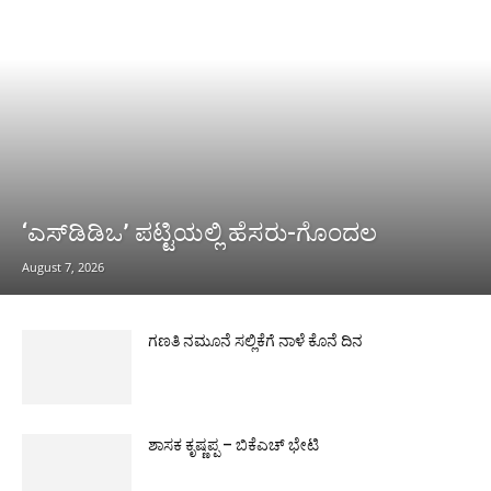
‘ಎಸ್‌ಡಿಡಿಒ’ ಪಟ್ಟಿಯಲ್ಲಿ ಹೆಸರು-ಗೊಂದಲ
August 7, 2026
ಗಣತಿ ನಮೂನೆ ಸಲ್ಲಿಕೆಗೆ ನಾಳೆ ಕೊನೆ ದಿನ
ಶಾಸಕ ಕೃಷ್ಣಪ್ಪ – ಬಿಕೆಎಚ್ ಭೇಟಿ