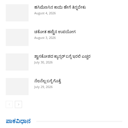
ಹಸಿಮೆಣಸಿನ ಕಾಯಿ ಹೇಗೆ ತಿನ್ನಬೇಕು
August 4, 2026
ಚಕೋತ ಹಣ್ಣಿನ ಉಪಯೋಗ
August 3, 2026
ಶ್ವಾಸಕೋಶದ ಕ್ಯಾನ್ಸರ್ ಬಗ್ಗೆ ಇರಲಿ ಎಚ್ಚರ
July 30, 2026
ನೆಲನೆಲ್ಲ ಬಗ್ಗೆ ಗೊತ್ತೆ
July 29, 2026
ಪಾಕವಿಧಾನ