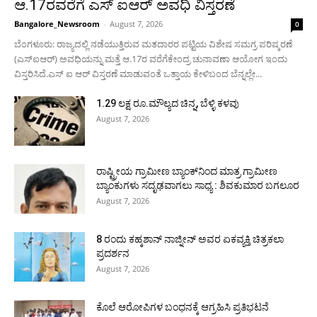
ಆ.17ರವರೆಗೆ ಎಸ್ ಐಆರ್ ಅವಧಿ ವಿಸ್ತರಣೆ
Bangalore_Newsroom
-
August 7, 2026
0
ಬೆಂಗಳೂರು: ರಾಜ್ಯದಲ್ಲಿ ನಡೆಯುತ್ತಿರುವ ಮತದಾರರ ಪಟ್ಟಿಯ ವಿಶೇಷ ಸಮಗ್ರ ಪರಿಷ್ಕರಣೆ
(ಎಸ್ಐಆರ್) ಅವಧಿಯನ್ನು ಮತ್ತೆ ಆ.17ರ ವರೆಗೆಕೇಂದ್ರ ಚುನಾವಣಾ ಆಯೋಗ ಇಂದು
ವಿಸ್ತರಿಸಿದೆ.ಎಸ್ ಐ ಆರ್ ವಿಸ್ತರಣೆ ಮಾಡುವಂತೆ ಒತ್ತಾಯ ಕೇಳಿಬಂದ ಬೆನ್ನಲ್ಲೇ...
1.29 ಲಕ್ಷ ರೂ.ಮೌಲ್ಯದ ಚಿನ್ನ, ಬೆಳ್ಳಿ ಕಳವು
August 7, 2026
ರಾಷ್ಟ್ರೀಯ ಗ್ರಾಮೀಣ ಬ್ಯಾಂಕ್‍ನಿಂದ ಮಾತ್ರ ಗ್ರಾಮೀಣ
ಬ್ಯಾಂಕುಗಳು ಸದೃಢವಾಗಲು ಸಾಧ್ಯ : ಶಿವಕುಮಾರ ಬಗಲೂರ
August 7, 2026
8 ರಂದು ಕಹ್ಕಶಾನ್ ನಾಜ್ನೀನ್ ಅವರ ಏಕವ್ಯಕ್ತಿ ಚಿತ್ರಕಲಾ
ಪ್ರದರ್ಶನ
August 7, 2026
ಕೊಲೆ ಆರೋಪಿಗಳ ಬಂಧನಕ್ಕೆ ಆಗ್ರಹಿಸಿ ಪ್ರತಿಭಟನೆ