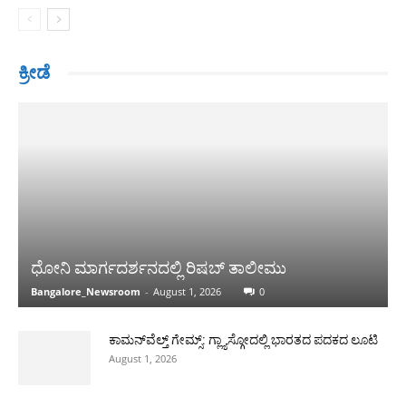
ಕ್ರೀಡೆ
ಧೋನಿ ಮಾರ್ಗದರ್ಶನದಲ್ಲಿ ರಿಷಬ್ ತಾಲೀಮು
Bangalore_Newsroom
-
August 1, 2026
0
ಕಾಮನ್‌ವೆಲ್ತ್ ಗೇಮ್ಸ್: ಗ್ಲ್ಯಾಸ್ಗೋದಲ್ಲಿ ಭಾರತದ ಪದಕದ ಲೂಟಿ
August 1, 2026