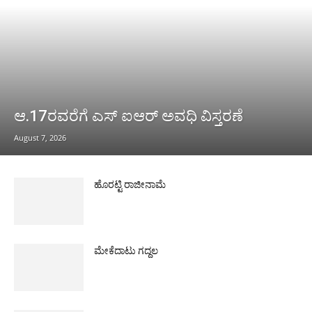
ಆ.17ರವರೆಗೆ ಎಸ್ ಐಆರ್ ಅವಧಿ ವಿಸ್ತರಣೆ
August 7, 2026
ಹೊರಟ್ಟಿ ರಾಜೀನಾಮೆ
ಮೇಕೆದಾಟು ಗದ್ದಲ