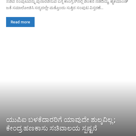
ಸಚಿವ ಸಂಪುಟವನ್ನು ಪುನಾರಚಿಸುವ ಬಗ್ಗೆ ಕಾಂಗ್ರೆಸ್‌ನಲ್ಲಿ ಚಿಂತನೆ ನಡೆದಿದ್ದು, ಹೈಕಮಾಂಡ್
ಜತೆ ಸಮಾಲೋಚಿಸಿ ಸದ್ಯದಲ್ಲೇ ಮತ್ತೊಂದು ಸುತ್ತಿನ ಸಂಪುಟ ವಿಸ್ತರಣೆ...
Read more
ಯುಪಿಐ ಬಳಕೆದಾರರಿಗೆ ಯಾವುದೇ ಶುಲ್ಕವಿಲ್ಲ ;
ಕೇಂದ್ರ ಹಣಕಾಸು ಸಚಿವಾಲಯ ಸ್ಪಷ್ಟನೆ