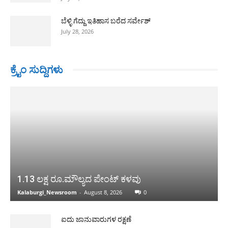
ಬೆಳ್ಳಿ ಗೆದ್ದು ಇತಿಹಾಸ ಬರೆದ ಸರ್ವೇಶ್
July 28, 2026
ಕ್ರೈಂ ಸುದ್ದಿಗಳು
1.13 ಲಕ್ಷ ರೂ.ಮೌಲ್ಯದ ಪೇಂಟ್ ಕಳವು
Kalaburgi_Newsroom
-
August 8, 2026
0
ಐದು ಜಾನುವಾರುಗಳ ರಕ್ಷಣೆ