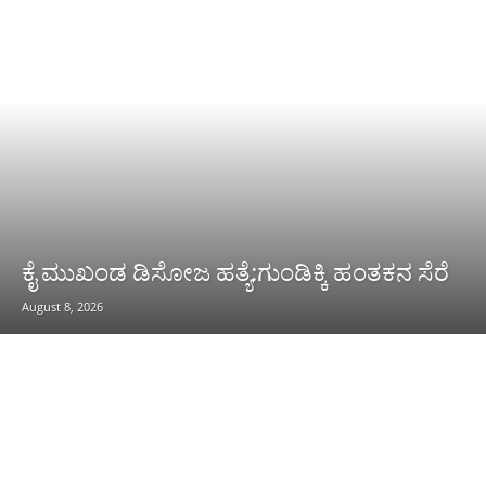
ಕೈ ಮುಖಂಡ ಡಿಸೋಜ ಹತ್ಯೆ:ಗುಂಡಿಕ್ಕಿ ಹಂತಕನ ಸೆರೆ
August 8, 2026