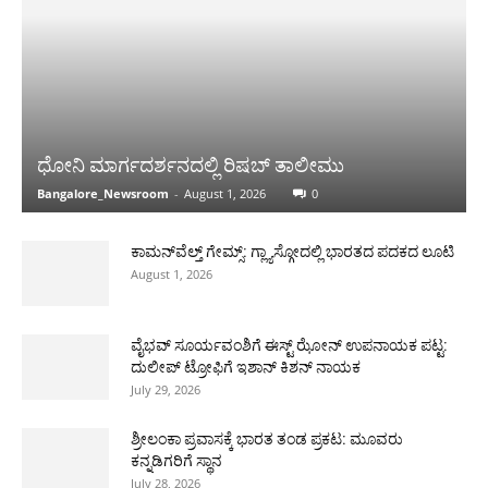
ಧೋನಿ ಮಾರ್ಗದರ್ಶನದಲ್ಲಿ ರಿಷಬ್ ತಾಲೀಮು
Bangalore_Newsroom
-
August 1, 2026
0
ಕಾಮನ್‌ವೆಲ್ತ್ ಗೇಮ್ಸ್: ಗ್ಲ್ಯಾಸ್ಗೋದಲ್ಲಿ ಭಾರತದ ಪದಕದ ಲೂಟಿ
August 1, 2026
ವೈಭವ್ ಸೂರ್ಯವಂಶಿಗೆ ಈಸ್ಟ್ ಝೋನ್ ಉಪನಾಯಕ ಪಟ್ಟ:
ದುಲೀಪ್ ಟ್ರೋಫಿಗೆ ಇಶಾನ್ ಕಿಶನ್ ನಾಯಕ
July 29, 2026
ಶ್ರೀಲಂಕಾ ಪ್ರವಾಸಕ್ಕೆ ಭಾರತ ತಂಡ ಪ್ರಕಟ: ಮೂವರು
ಕನ್ನಡಿಗರಿಗೆ ಸ್ಥಾನ
July 28, 2026