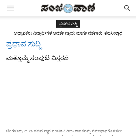
ಪ್ರಚಲಿತ ಸುದ್ಧಿ
ಅಧ್ಯಾಪಕರು ವಿದ್ಯಾರ್ಥಿಗಳ ಆದರ್ಶ ಪ್ರಾಯ ಮಾರ್ಗ ದರ್ಶಕರು: ತಹಸೀಲ್ದಾರ
ಅಂಜುಮ್ ತಬಸ್ಸುಮ್
ಪ್ರಧಾನ ಸುದ್ದಿ
ಮತ್ತೊಮ್ಮೆ ಸಂಪುಟ ವಿಸ್ತರಣೆ
ಬೆಂಗಳೂರು, ಆ. ೮- ಸಚಿವ ಸ್ಥಾನ ವಂಚಿತ ಹಿರಿಯ ಶಾಸಕರನ್ನು ಸಮಾಧಾನಗೊಳಿಸಲು