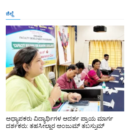
ಬೆಂಗಳೂರು
ಮಂಗಳೂರು
ಹುಬ್ಬಳ್ಳಿ
ಕಲಬುರಗಿ
ಬಳ್ಳಾರಿ
ಜಿಲ್ಲೆ
ರಾಯಚೂರು
ಮೈಸೂರು
ತುಮಕೂರು
ಶಿವಮೊಗ್ಗ
ವಿಜಯಪುರ
ಯಾದ್ಗೀರ್
ಬೀದರ್
More
ಅಧ್ಯಾಪಕರು ವಿದ್ಯಾರ್ಥಿಗಳ ಆದರ್ಶ ಪ್ರಾಯ ಮಾರ್ಗ
ದರ್ಶಕರು: ತಹಸೀಲ್ದಾರ ಅಂಜುಮ್ ತಬಸ್ಸುಮ್