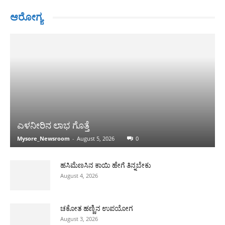
ಆರೋಗ್ಯ
ಎಳನೀರಿನ ಲಾಭ ಗೊತ್ತೆ
Mysore_Newsroom
-
August 5, 2026
0
ಹಸಿಮೆಣಸಿನ ಕಾಯಿ ಹೇಗೆ ತಿನ್ನಬೇಕು
August 4, 2026
ಚಕೋತ ಹಣ್ಣಿನ ಉಪಯೋಗ
August 3, 2026