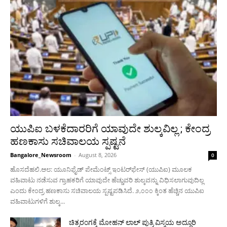
ಯುಪಿಐ ಬಳಕೆದಾರರಿಗೆ ಯಾವುದೇ ಶುಲ್ಕವಿಲ್ಲ ; ಕೇಂದ್ರ
ಹಣಕಾಸು ಸಚಿವಾಲಯ ಸ್ಪಷ್ಟನೆ
Bangalore_Newsroom
-
August 8, 2026
0
ಹೊಸದೆಹಲಿ.ಆ೮: ಯೂನಿಫೈಡ್ ಪೇಮೆಂಟ್ಸ್ ಇಂಟರ್‌ಫೇಸ್ (ಯುಪಿಐ) ಮೂಲಕ
ವಹಿವಾಟು ನಡೆಸುವ ಗ್ರಾಹಕರಿಗೆ ಯಾವುದೇ ಹೆಚ್ಚುವರಿ ಶುಲ್ಕವನ್ನು ವಿಧಿಸಲಾಗುವುದಿಲ್ಲ
ಎಂದು ಕೇಂದ್ರ ಹಣಕಾಸು ಸಚಿವಾಲಯ ಸ್ಪಷ್ಟಪಡಿಸಿದೆ. ೨,೦೦೦ ಕ್ಕಿಂತ ಹೆಚ್ಚಿನ ಯುಪಿಐ
ವಹಿವಾಟುಗಳಿಗೆ ಶುಲ್ಕ...
ಚಿತ್ರರಂಗಕ್ಕೆ ಮೋಹನ್ ಲಾಲ್ ಪುತ್ರಿ ವಿಸ್ಮಯ ಅದ್ಧೂರಿ