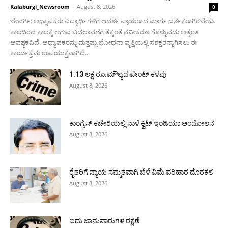
Kalaburgi_Newsroom
-
August 8, 2026
0
ಜೇವರ್ಗಿ: ಅಧ್ಯಾಪಕರು ವಿದ್ಯಾರ್ಥಿಗಳಿಗೆ ಆದರ್ಶ ಪ್ರಾಯರಾದ ಮಾರ್ಗ ದರ್ಶಕರಾಗಿರಬೇಕು.
ಕಾಲದಿಂದ ಕಾಲಕ್ಕೆ ಆಗುವ ಬದಲಾವಣೆಗೆ ತಕ್ಕಂತೆ ನವೀಕರಣ ಗೊಳ್ಳುವದು ಅತ್ಯಂತ
ಅವಶ್ಯಕವಿದೆ. ಅಧ್ಯಾಪಕರನ್ನು ಮತ್ತಷ್ಟು ಭೋಧನಾ ವೃತ್ತಿಯಲ್ಲಿ ಸಶಕ್ತರನ್ನಾಗಿಸಲು ಈ
ಕಾರ್ಯಕ್ರಮ ಉಪಯುಕ್ತವಾಗಿದೆ...
1.13 ಲಕ್ಷ ರೂ.ಮೌಲ್ಯದ ಪೇಂಟ್ ಕಳವು
August 8, 2026
ಕಾಂಗ್ರೆಸ್ ಕಚೇರಿಯಲ್ಲಿ ನಾಳೆ ಕ್ವಿಟ್ ಇಂಡಿಯಾ ಆಂದೋಲನ
August 8, 2026
ರೈತರಿಗೆ ನ್ಯಾಯ ಸಮ್ಮತವಾಗಿ ಬೆಳೆ ವಿಮೆ ಪರಿಹಾರ ದೊರಕಲಿ
August 8, 2026
ಐದು ಜಾನುವಾರುಗಳ ರಕ್ಷಣೆ