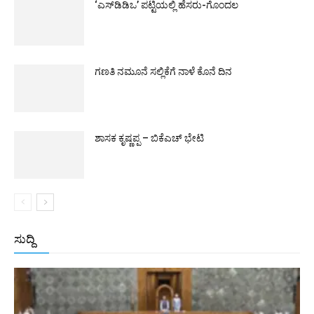
‘ಎಸ್‌ಡಿಡಿಒ’ ಪಟ್ಟಿಯಲ್ಲಿ ಹೆಸರು-ಗೊಂದಲ
ಗಣತಿ ನಮೂನೆ ಸಲ್ಲಿಕೆಗೆ ನಾಳೆ ಕೊನೆ ದಿನ
ಶಾಸಕ ಕೃಷ್ಣಪ್ಪ – ಬಿಕೆಎಚ್ ಭೇಟಿ
ಸುದ್ದಿ
All
ಅಂತರಾಷ್ಟ್ರೀಯ
ರಾಷ್ಟ್ರೀಯ
ರಾಜ್ಯ
More