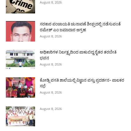
August 8, 2026
ಸರಕಾರ ಪಂಚಾಯತಿ ಚುನಾವಣೆ ಶೀಘ್ರದಲ್ಲಿ ನಡೆಸುವಂತೆ
ರಮೇಶ್ ಎಂ ಜಮಾದಾರ ಆಗ್ರಹ
August 8, 2026
ಅಧಿಕಾರಿಗಳ ನಿರ್ಲಕ್ಷ್ಯದಿಂದ ಪಾಳುಬಿದ್ದ ರೈತರ ತರಬೇತಿ
ಭವನ
August 8, 2026
ಕೋಡ್ಲಿ ವಸತಿ ಶಾಲೆಯಲ್ಲಿ ವಿಜ್ಞಾನ ವಸ್ತು ಪ್ರದರ್ಶನ- ಪಾಲಕರ
ಸಭೆ
August 8, 2026
August 8, 2026