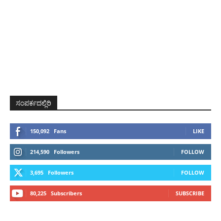
ಸಂಪರ್ಕದಲ್ಲಿರಿ
150,092
Fans
LIKE
214,590
Followers
FOLLOW
3,695
Followers
FOLLOW
80,225
Subscribers
SUBSCRIBE