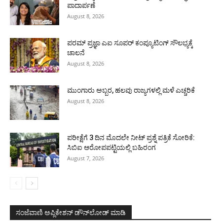
ಪಾದಾರ್ಪಣೆ
August 8, 2026
ಪರಮ್ ಪ್ರಜ್ಞಾ ಎಐ ಸೂಪರ್ ಕಂಪ್ಯೂಟಿಂಗ್ ಸೌಲಭ್ಯಕ್ಕೆ
ಚಾಲನೆ
August 8, 2026
ಮುಂಗಾರು ಅಬ್ಬರ, ಹಲವು ರಾಜ್ಯಗಳಲ್ಲಿ ಮಳೆ ಎಚ್ಚರಿಕೆ
August 8, 2026
ಪರೀಕ್ಷೆಗೆ 3 ದಿನ ಮೊದಲೇ ನೀಟ್ ಪ್ರಶ್ನೆ ಪತ್ರಿಕೆ ಸೋರಿಕೆ:
ಸಿಬಿಐ ಆರೋಪಪಟ್ಟಿಯಲ್ಲಿ ಬಹಿರಂಗ
August 7, 2026
ಸಂಜೆವಾಣಿ ಅಪ್ಲಿಕೇಶನ್ ಡೌನ್‌ಲೋಡ್ ಮಾಡಿ