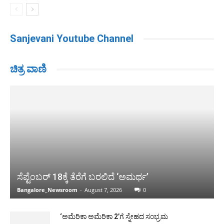
Sanjevani Youtube Channel
ಚಿತ್ರ ವಾಣಿ
ಸೆಪ್ಟೆಂಬರ್ 18ಕ್ಕೆ ತೆರೆಗೆ ಬರಲಿದೆ ‘ಅಮರ್ಥ’
Bangalore_Newsroom
-
August 7, 2026
0
‘ಅಮೆರಿಕಾ ಅಮೆರಿಕಾ 2’ಗೆ ಸ್ನೇಹದ ಸಂಭ್ರಮ