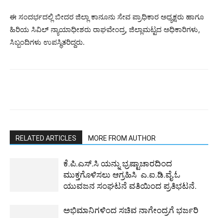
ಈ ಸಂದರ್ಭದಲ್ಲಿ ಬೀದರ ಜಿಲ್ಲಾ ಕಾನೂನು ಸೇವ ಪ್ರಾಧಿಕಾರ ಅಧ್ಯಕ್ಷರು ಹಾಗೂ
ಹಿರಿಯ ಸಿವಿಲ್ ನ್ಯಾಯಾಧೀಶರು ರಾಘವೇಂದ್ರ, ಜಿಲ್ಲಾಮಟ್ಟದ ಅಧಿಕಾರಿಗಳು,
ಸಿಬ್ಬಂದಿಗಳು ಉಪಸ್ಥಿತರಿದ್ದರು.
RELATED ARTICLES
MORE FROM AUTHOR
ಕೆ.ಪಿ.ಎಸ್.ಸಿ ಯನ್ನು ಭ್ರಷ್ಟಾಚಾರದಿಂದ
ಮುಕ್ತಗೊಳಿಸಲು ಆಗ್ರಹಿಸಿ ಎ.ಐ.ಡಿ.ವೈ.ಓ
ಯುವಜನ ಸಂಘಟನೆ ವತಿಯಿಂದ ಪ್ರತಿಭಟನೆ.
ಅಭಿಮಾನಿಗಳಿಂದ ಸಚಿವ ನಾಗೇಂದ್ರಗೆ ಭರ್ಜರಿ