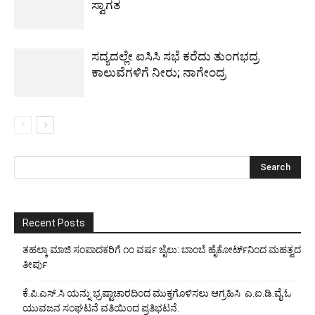
ಸ್ವಾಗತ
ಸದ್ಯದಲ್ಲೇ ಐಸಿಸಿ ಸಭೆ ಕರೆದು ತುಂಗಭದ್ರ
ಕಾಲುವೆಗಳಿಗೆ ನೀರು; ನಾಗೇಂದ್ರ
Recent Posts
ತಹಲ್ಕಾ ಮಾಜಿ ಸಂಪಾದಕರಿಗೆ ೧೦ ವರ್ಷ ಜೈಲು: ಬಾಂಬೆ ಹೈಕೋರ್ಟ್‌ನಿಂದ ಮಹತ್ವದ
ತೀರ್ಪು
ಕೆ.ಪಿ.ಎಸ್.ಸಿ ಯನ್ನು ಭ್ರಷ್ಟಾಚಾರದಿಂದ ಮುಕ್ತಗೊಳಿಸಲು ಆಗ್ರಹಿಸಿ ಎ.ಐ.ಡಿ.ವೈ.ಓ
ಯುವಜನ ಸಂಘಟನೆ ವತಿಯಿಂದ ಪ್ರತಿಭಟನೆ.