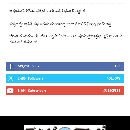
ಅಭಿಮಾನಿಗಳಿಂದ ಸಚಿವ ನಾಗೇಂದ್ರಗೆ ಭರ್ಜರಿ ಸ್ವಾಗತ
ಸದ್ಯದಲ್ಲೇ ಐಸಿಸಿ ಸಭೆ ಕರೆದು ತುಂಗಭದ್ರ ಕಾಲುವೆಗಳಿಗೆ ನೀರು; ನಾಗೇಂದ್ರ
ಜೀವಂತ ಮತದಾರರ ಹೆಸರನ್ನು ಡಿಲೀಟ್ ಮಾಡುವುದು ಪ್ರಜಾಪ್ರಭುತ್ವಕ್ಕೆ ಅಪಾಯ:
ಕುಮಾರ್ ಸಮತಾಳ
149,798
Fans
LIKE
3,695
Followers
FOLLOW
3,864
Subscribers
SUBSCRIBE