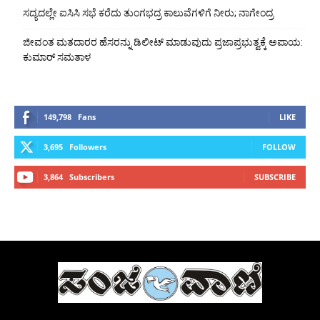
ಸದ್ಯದಲ್ಲೇ ಐಸಿಸಿ ಸಭೆ ಕರೆದು ತುಂಗಭದ್ರ ಕಾಲುವೆಗಳಿಗೆ ನೀರು; ನಾಗೇಂದ್ರ
ಜೀವಂತ ಮತದಾರರ ಹೆಸರನ್ನು ಡಿಲೀಟ್ ಮಾಡುವುದು ಪ್ರಜಾಪ್ರಭುತ್ವಕ್ಕೆ ಅಪಾಯ:
ಕುಮಾರ್ ಸಮತಾಳ
149,798
Fans
LIKE
3,695
Followers
FOLLOW
3,864
Subscribers
SUBSCRIBE