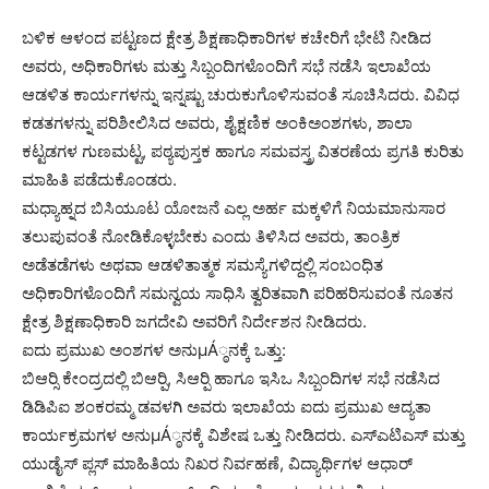
ಬಳಿಕ ಆಳಂದ ಪಟ್ಟಣದ ಕ್ಷೇತ್ರ ಶಿಕ್ಷಣಾಧಿಕಾರಿಗಳ ಕಚೇರಿಗೆ ಭೇಟಿ ನೀಡಿದ
ಅವರು, ಅಧಿಕಾರಿಗಳು ಮತ್ತು ಸಿಬ್ಬಂದಿಗಳೊಂದಿಗೆ ಸಭೆ ನಡೆಸಿ ಇಲಾಖೆಯ
ಆಡಳಿತ ಕಾರ್ಯಗಳನ್ನು ಇನ್ನಷ್ಟು ಚುರುಕುಗೊಳಿಸುವಂತೆ ಸೂಚಿಸಿದರು. ವಿವಿಧ
ಕಡತಗಳನ್ನು ಪರಿಶೀಲಿಸಿದ ಅವರು, ಶೈಕ್ಷಣಿಕ ಅಂಕಿಅಂಶಗಳು, ಶಾಲಾ
ಕಟ್ಟಡಗಳ ಗುಣಮಟ್ಟ, ಪಠ್ಯಪುಸ್ತಕ ಹಾಗೂ ಸಮವಸ್ತ್ರ ವಿತರಣೆಯ ಪ್ರಗತಿ ಕುರಿತು
ಮಾಹಿತಿ ಪಡೆದುಕೊಂಡರು.
ಮಧ್ಯಾಹ್ನದ ಬಿಸಿಯೂಟ ಯೋಜನೆ ಎಲ್ಲ ಅರ್ಹ ಮಕ್ಕಳಿಗೆ ನಿಯಮಾನುಸಾರ
ತಲುಪುವಂತೆ ನೋಡಿಕೊಳ್ಳಬೇಕು ಎಂದು ತಿಳಿಸಿದ ಅವರು, ತಾಂತ್ರಿಕ
ಅಡೆತಡೆಗಳು ಅಥವಾ ಆಡಳಿತಾತ್ಮಕ ಸಮಸ್ಯೆಗಳಿದ್ದಲ್ಲಿ ಸಂಬಂಧಿತ
ಅಧಿಕಾರಿಗಳೊಂದಿಗೆ ಸಮನ್ವಯ ಸಾಧಿಸಿ ತ್ವರಿತವಾಗಿ ಪರಿಹರಿಸುವಂತೆ ನೂತನ
ಕ್ಷೇತ್ರ ಶಿಕ್ಷಣಾಧಿಕಾರಿ ಜಗದೇವಿ ಅವರಿಗೆ ನಿರ್ದೇಶನ ನೀಡಿದರು.
ಐದು ಪ್ರಮುಖ ಅಂಶಗಳ ಅನುμÁ್ಠನಕ್ಕೆ ಒತ್ತು:
ಬಿಆರ್‍ಸಿ ಕೇಂದ್ರದಲ್ಲಿ ಬಿಆರ್‍ಪಿ, ಸಿಆರ್‍ಪಿ ಹಾಗೂ ಇಸಿಒ ಸಿಬ್ಬಂದಿಗಳ ಸಭೆ ನಡೆಸಿದ
ಡಿಡಿಪಿಐ ಶಂಕರಮ್ಮ ಡವಳಗಿ ಅವರು ಇಲಾಖೆಯ ಐದು ಪ್ರಮುಖ ಆದ್ಯತಾ
ಕಾರ್ಯಕ್ರಮಗಳ ಅನುμÁ್ಠನಕ್ಕೆ ವಿಶೇಷ ಒತ್ತು ನೀಡಿದರು. ಎಸ್‍ಎಟಿಎಸ್ ಮತ್ತು
ಯುಡೈಸ್ ಪ್ಲಸ್ ಮಾಹಿತಿಯ ನಿಖರ ನಿರ್ವಹಣೆ, ವಿದ್ಯಾರ್ಥಿಗಳ ಆಧಾರ್