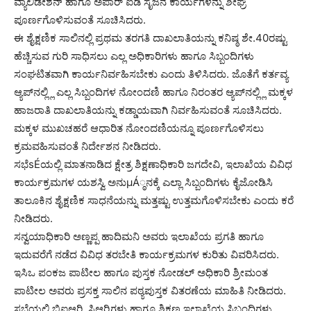
ವ್ಯಾಲಿಡೇಶನ್ ಹಾಗೂ ಅಪಾರ್ ಐಡಿ ಸೃಜನೆ ಕಾರ್ಯಗಳನ್ನು ಶೀಘ್ರ
ಪೂರ್ಣಗೊಳಿಸುವಂತೆ ಸೂಚಿಸಿದರು.
ಈ ಶೈಕ್ಷಣಿಕ ಸಾಲಿನಲ್ಲಿ ಪ್ರಥಮ ತರಗತಿ ದಾಖಲಾತಿಯನ್ನು ಕನಿಷ್ಠ ಶೇ.40ರಷ್ಟು
ಹೆಚ್ಚಿಸುವ ಗುರಿ ಸಾಧಿಸಲು ಎಲ್ಲ ಅಧಿಕಾರಿಗಳು ಹಾಗೂ ಸಿಬ್ಬಂದಿಗಳು
ಸಂಘಟಿತವಾಗಿ ಕಾರ್ಯನಿರ್ವಹಿಸಬೇಕು ಎಂದು ತಿಳಿಸಿದರು. ಜೊತೆಗೆ ಕರ್ತವ್ಯ
ಆ್ಯಪ್‍ನಲ್ಲ್ಲಿ ಎಲ್ಲ ಸಿಬ್ಬಂದಿಗಳ ನೋಂದಣಿ ಹಾಗೂ ನಿರಂತರ ಆ್ಯಪ್‍ನಲ್ಲ್ಲಿ ಮಕ್ಕಳ
ಹಾಜರಾತಿ ದಾಖಲಾತಿಯನ್ನು ಕಡ್ಡಾಯವಾಗಿ ನಿರ್ವಹಿಸುವಂತೆ ಸೂಚಿಸಿದರು.
ಮಕ್ಕಳ ಮುಖಚಹರೆ ಆಧಾರಿತ ನೋಂದಣಿಯನ್ನೂ ಪೂರ್ಣಗೊಳಿಸಲು
ಕ್ರಮವಹಿಸುವಂತೆ ನಿರ್ದೇಶನ ನೀಡಿದರು.
ಸಭೆsÉಯಲ್ಲಿ ಮಾತನಾಡಿದ ಕ್ಷೇತ್ರ ಶಿಕ್ಷಣಾಧಿಕಾರಿ ಜಗದೇವಿ, ಇಲಾಖೆಯ ವಿವಿಧ
ಕಾರ್ಯಕ್ರಮಗಳ ಯಶಸ್ವಿ ಅನುμÁ್ಠನಕ್ಕೆ ಎಲ್ಲಾ ಸಿಬ್ಬಂದಿಗಳು ಕೈಜೋಡಿಸಿ
ತಾಲೂಕಿನ ಶೈಕ್ಷಣಿಕ ಸಾಧನೆಯನ್ನು ಮತ್ತಷ್ಟು ಉತ್ತಮಗೊಳಿಸಬೇಕು ಎಂದು ಕರೆ
ನೀಡಿದರು.
ಸನ್ವಯಾಧಿಕಾರಿ ಅಣ್ಣಪ್ಪ ಹಾದಿಮನಿ ಅವರು ಇಲಾಖೆಯ ಪ್ರಗತಿ ಹಾಗೂ
ಇದುವರೆಗೆ ನಡೆದ ವಿವಿಧ ತರಬೇತಿ ಕಾರ್ಯಕ್ರಮಗಳ ಕುರಿತು ವಿವರಿಸಿದರು.
ಇಸಿಒ ಪಂಕಜ ಪಾಟೀಲ ಹಾಗೂ ಪುಸ್ತಕ ನೋಡಲ್ ಅಧಿಕಾರಿ ಶ್ರೀಮಂತ
ಪಾಟೀಲ ಅವರು ಪ್ರಸಕ್ತ ಸಾಲಿನ ಪಠ್ಯಪುಸ್ತಕ ವಿತರಣೆಯ ಮಾಹಿತಿ ನೀಡಿದರು.
ಸಭೆಯಲ್ಲಿ ಬಿಐಆರ್‍ಟಿ, ಸಿಆರ್‍ಪಿಗಳು ಹಾಗೂ ಶಿಕ್ಷಣ ಇಲಾಖೆಯ ಸಿಬ್ಬಂದಿಗಳು