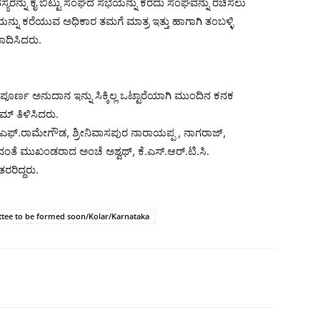
ನ್ನು ಕೈ ಬಿಟ್ಟು ಸಂಘದ ಸಭೆಯನ್ನು ಕರೆದು ಸಂಘವನ್ನು ರಚಿಸಲು
ೆಯನ್ನು ಕರೆಯುವ ಅಧಿಕಾರ ತಮಗೆ ಮಾತ್ರ ಇತ್ತು ಹಾಗಾಗಿ ತಂಬಳ್ಳಿ
ಪಾದಿಸಿದರು.
ಪೂರ್ಣ ಅನುದಾನ ಇನ್ನು ಸಿಕ್ಕಿಲ್ಲ ಒಟ್ಟಾರೆಯಾಗಿ ಮುಂದಿನ ಕನಕ
್ ತಿಳಿಸಿದರು.
.ಜಿ.ಎಫ್.ರಾಮೇಗೌಡ, ಶ್ರೀನಿವಾಸಪುರ ನಾರಾಯಪ್ಪ , ನಾಗರಾಜ್,
ಿದಂತೆ ಮುಖಂಡರಾದ ಅಂಚೆ ಅಶ್ವಥ್, ಕೆ.ಎಸ್.ಆರ್.ಟಿ.ಸಿ.
ರಿದ್ದರು.
ittee to be formed soon/Kolar/Karnataka