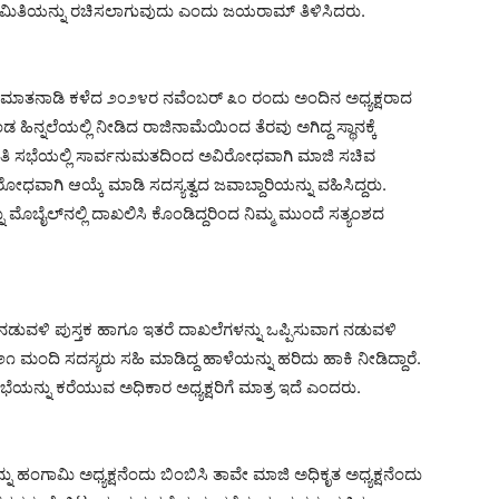
ಸಮಿತಿಯನ್ನು ರಚಿಸಲಾಗುವುದು ಎಂದು ಜಯರಾಮ್ ತಿಳಿಸಿದರು.
ರು ಮಾತನಾಡಿ ಕಳೆದ ೨೦೨೪ರ ನವೆಂಬರ್ ೩೦ ರಂದು ಅಂದಿನ ಅಧ್ಯಕ್ಷರಾದ
ನ್ನಲೆಯಲ್ಲಿ ನೀಡಿದ ರಾಜಿನಾಮೆಯಿಂದ ತೆರವು ಅಗಿದ್ದ ಸ್ಥಾನಕ್ಕೆ
ಮಿತಿ ಸಭೆಯಲ್ಲಿ ಸಾರ್ವನುಮತದಿಂದ ಅವಿರೋಧವಾಗಿ ಮಾಜಿ ಸಚಿವ
ಅವಿರೋಧವಾಗಿ ಆಯ್ಕೆ ಮಾಡಿ ಸದಸ್ಯತ್ವದ ಜವಾಬ್ದಾರಿಯನ್ನು ವಹಿಸಿದ್ದರು.
ನು ಮೊಬೈಲ್‌ನಲ್ಲಿ ದಾಖಲಿಸಿ ಕೊಂಡಿದ್ದರಿಂದ ನಿಮ್ಮ ಮುಂದೆ ಸತ್ಯಂಶದ
ುವಳಿ ಪುಸ್ತಕ ಹಾಗೂ ಇತರೆ ದಾಖಲೆಗಳನ್ನು ಒಪ್ಪಿಸುವಾಗ ನಡುವಳಿ
ಿಯ ೨೧ ಮಂದಿ ಸದಸ್ಯರು ಸಹಿ ಮಾಡಿದ್ದ ಹಾಳೆಯನ್ನು ಹರಿದು ಹಾಕಿ ನೀಡಿದ್ದಾರೆ.
ನ್ನು ಕರೆಯುವ ಅಧಿಕಾರ ಅಧ್ಯಕ್ಷರಿಗೆ ಮಾತ್ರ ಇದೆ ಎಂದರು.
ನು ಹಂಗಾಮಿ ಅಧ್ಯಕ್ಷನೆಂದು ಬಿಂಬಿಸಿ ತಾವೇ ಮಾಜಿ ಅಧಿಕೃತ ಅಧ್ಯಕ್ಷನೆಂದು