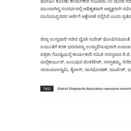
ಘೋಷಿಸಿ ಕೊಂಡು ಕಾರ್ಯಕಾರಿ ಸಮಿತಿಯ ೧೦ ಮಂದಿ ಸದಸ್ಯರ
ಮುಂದಾಗಿದ್ದ ಸಂದರ್ಭದಲ್ಲಿ ಅಧಿಕೃತವಾಗಿ ಅಧ್ಯಕ್ಷನಾಗಿ ಸಭ
ಮುನಿಯಪ್ಪನವರ ಅರ್ಜಿಗೆ ಅಕ್ಷೇಪಣೆ ಸಲ್ಲಿಸಿದೆ ಎಂದು ಪ್ರತಿ
ಜಿಲ್ಲಾ ಉಸ್ತುವಾರಿ ಸಚಿವ ಬೈರತಿ ಸುರೇಶ್ ಘೋಷಿಸಿರುವಂತೆ 
ಜಯಂತಿಗೆ ಕನಕ ಭವನವನ್ನು ಉದ್ಘಾಟಿಸುವುದಾಗಿ ಜಯರಾಮ
ಪತ್ರಿಕಾ ಗೋಷ್ಠಿಯಲ್ಲಿ ಕಾರ್ಯಕಾರಿ ಸಮಿತಿ ಸದಸ್ಯರಾದ ಕೆ
ಮಲ್ಲಿಕಾರ್ಜುನ್, ಜಂಬಪುರ ವೆಂಕಟೇಶ್, ಸರಸ್ಪತಮ್ಮ, ಸೇರ
ನಾರಾಯಣಸ್ವಾಮಿ, ಕೈಲಾಸ್, ನಾಗಭೋಷಣ್, ಮುಖೇಶ್, ಇತರ
TAGS
District Shepherds Association executive comm