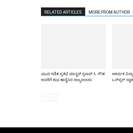
RELATED ARTICLES
MORE FROM AUTHOR
ಯುವ ಗಣಿತ ಪ್ರತಿಭೆ ಮಾಸ್ಟರ್ ಪ್ರಣವ್ ಸಿ. ಗೌಡ
ಆಕರ್ಷಕ ವಿನ್
ಅವರಿಗೆ ಶುಭ ಹಾರೈಸಿದ ರಾಜ್ಯಪಾಲರು
ಒನ್‌ಪ್ಲಸ್ ಸ್ಮಾ