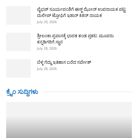
ವೈಭವ್ ಸೂರ್ಯವಂಶಿಗೆ ಈಸ್ಟ್ ಝೋನ್ ಉಪನಾಯಕ ಪಟ್ಟ:
ದುಲೀಪ್ ಟ್ರೋಫಿಗೆ ಇಶಾನ್ ಕಿಶನ್ ನಾಯಕ
July 29, 2026
ಶ್ರೀಲಂಕಾ ಪ್ರವಾಸಕ್ಕೆ ಭಾರತ ತಂಡ ಪ್ರಕಟ: ಮೂವರು
ಕನ್ನಡಿಗರಿಗೆ ಸ್ಥಾನ
July 28, 2026
ಬೆಳ್ಳಿ ಗೆದ್ದು ಇತಿಹಾಸ ಬರೆದ ಸರ್ವೇಶ್
July 28, 2026
ಕ್ರೈಂ ಸುದ್ದಿಗಳು