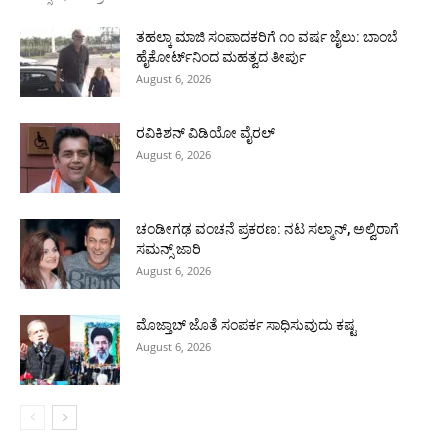
ತಹಲ್ಕಾ ಮಾಜಿ ಸಂಪಾದಕರಿಗೆ ೧೦ ವರ್ಷ ಜೈಲು: ಬಾಂಬೆ
ಹೈಕೋರ್ಟ್‌ನಿಂದ ಮಹತ್ವದ ತೀರ್ಪು
August 6, 2026
ರವಿಕಿಶನ್ ವಿಡಿಯೋ ವೈರಲ್
August 6, 2026
ಚಂಡೀಗಢ ವಂಚನೆ ಪ್ರಕರಣ: ನಟ ಸಲ್ಮಾನ್, ಅಲ್ವಿರಾಗೆ
ಸಮನ್ಸ್ ಜಾರಿ
August 6, 2026
ಮೊಜ್ತಾಬ್ ಜೊತೆ ಸಂಪರ್ಕ ಸಾಧಿಸುವುದು ಕಷ್ಟ
August 6, 2026