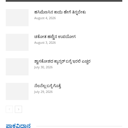
ಹಸಿಮೆಣಸಿನ ಕಾಯಿ ಹೇಗೆ ತಿನ್ನಬೇಕು
August 4, 2026
ಚಕೋತ ಹಣ್ಣಿನ ಉಪಯೋಗ
August 3, 2026
ಶ್ವಾಸಕೋಶದ ಕ್ಯಾನ್ಸರ್ ಬಗ್ಗೆ ಇರಲಿ ಎಚ್ಚರ
July 30, 2026
ನೆಲನೆಲ್ಲ ಬಗ್ಗೆ ಗೊತ್ತೆ
July 29, 2026
ಪಾಕವಿಧಾನ