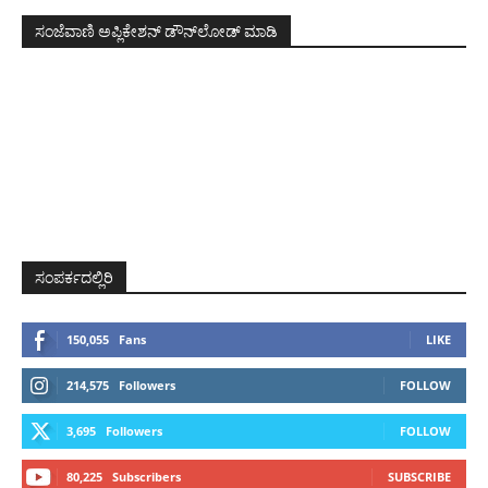
ಸಂಜೆವಾಣಿ ಅಪ್ಲಿಕೇಶನ್ ಡೌನ್‌ಲೋಡ್ ಮಾಡಿ
ಸಂಪರ್ಕದಲ್ಲಿರಿ
150,055
Fans
LIKE
214,575
Followers
FOLLOW
3,695
Followers
FOLLOW
80,225
Subscribers
SUBSCRIBE