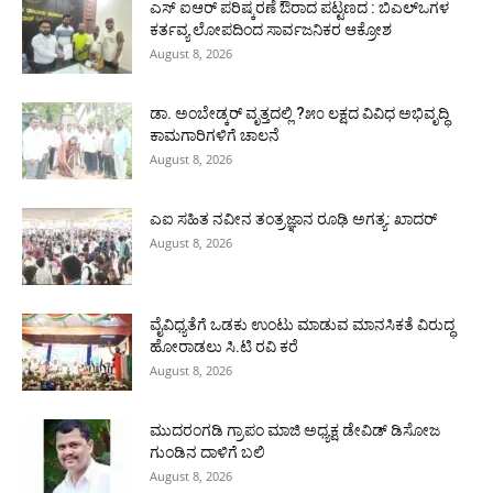
ಎಸ್ ಐಆರ್ ಪರಿಷ್ಕರಣೆ ಔರಾದ ಪಟ್ಟಣದ : ಬಿಎಲ್‌ಒಗಳ
ಕರ್ತವ್ಯ ಲೋಪದಿಂದ ಸಾರ್ವಜನಿಕರ ಆಕ್ರೋಶ
August 8, 2026
ಡಾ. ಅಂಬೇಡ್ಕರ್ ವೃತ್ತದಲ್ಲಿ ?೫೦ ಲಕ್ಷದ ವಿವಿಧ ಅಭಿವೃದ್ಧಿ
ಕಾಮಗಾರಿಗಳಿಗೆ ಚಾಲನೆ
August 8, 2026
ಎಐ ಸಹಿತ ನವೀನ ತಂತ್ರಜ್ಞಾನ ರೂಢಿ ಅಗತ್ಯ: ಖಾದರ್
August 8, 2026
ವೈವಿಧ್ಯತೆಗೆ ಒಡಕು ಉಂಟು ಮಾಡುವ ಮಾನಸಿಕತೆ ವಿರುದ್ಧ
ಹೋರಾಡಲು ಸಿ.ಟಿ ರವಿ ಕರೆ
August 8, 2026
ಮುದರಂಗಡಿ ಗ್ರಾಪಂ ಮಾಜಿ ಅಧ್ಯಕ್ಷ ಡೇವಿಡ್ ಡಿಸೋಜ
ಗುಂಡಿನ ದಾಳಿಗೆ ಬಲಿ
August 8, 2026