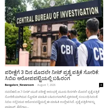
ಪರೀಕ್ಷೆಗೆ 3 ದಿನ ಮೊದಲೇ ನೀಟ್ ಪ್ರಶ್ನೆ ಪತ್ರಿಕೆ ಸೋರಿಕೆ:
ಸಿಬಿಐ ಆರೋಪಪಟ್ಟಿಯಲ್ಲಿ ಬಹಿರಂಗ
Bangalore_Newsroom
-
August 7, 2026
0
ನವದೆಹಲಿ,ಆ.7-ನೀಟ್ ಯುಜಿ ಪರೀಕ್ಷೆ ಆರಂಭಕ್ಕೆ ಮೂರು ದಿನಗಳೇ ಮೊದಲೆ‌ ಪ್ರಶ್ನೆ ಪತ್ರಿಕೆ
ಸೋರಿಕೆಯಾಗಿರುವ ಸ್ಪೋಟಕ ಮಾಹಿತಿ ಬಹಿರಂಗವಾಗಿದೆ.ಪ್ರಕರಣಕ್ಕೆ ಸಂಬಂಧಿಸಿದಂತೆ
ಸಿಬಿಐ ಸಲ್ಲಿಸಿರುವ ಆರೋಪಪಟ್ಡಿಯಲ್ಲಿ ಈ ಮಾಹಿತಿ ಉಲ್ಲೇಖಿಸಿದೆ. ಪ್ರಶ್ನೆ ಪತ್ರಿಕೆಗಳನ್ನು
ವಾಟ್ಸಾಪ್, ಟೆಲಿಗ್ರಾಂ...