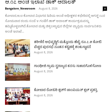
ಆ.೧೭ ಅಂಚೆ ಇಲಾಖೆ ಡಾಕ್ ಆದಾಲತ್
Bangalore_Newsroom
-
August 8, 2026
0
ಕೋಲಾರ,ಆ,೮-ಕೋಲಾರ ವಿಭಾಗದ ಹಿರಿಯ ಅಂಚೆ ಅಧೀಕ್ಷಕರ ಕಛೇರಿದಲ್ಲಿ ಆಗಸ್ಟ್ ೧೭ರ
ಸೋಮವಾರ ರಂದು ಸಂಜೆ ೪ ಗಂಟೆಗೆ ಡಾಕ್ ಅದಾಲತ್ ಕಾರ್ಯಕ್ರಮವನ್ನು
ಹಮ್ಮಿಕೊಳ್ಳಲಾಗಿದೆ.ಕೋಲಾರ ಮತ್ತು ಚಿಕ್ಕಬಳ್ಳಾಪುರ ಜಿಲ್ಲೆಗಳ ವ್ಯಾಪ್ತಿಯ ಸಾರ್ವಜನಿಕರು
ಅಂಚೆ ಇಲಾಖೆ...
ತರೀಕೆರೆ ಅಭಿವೃದ್ಧಿಗೆ ಮತ್ತೊಂದು ಹೆಜ್ಜೆ; ರೂ.೭.೫ ಕೋಟಿ
ವೆಚ್ಚದ ಪುರಸಭೆ ನೂತನ ಕಟ್ಟಡಕ್ಕೆ ಶಂಕುಸ್ಥಾಪನೆ
August 8, 2026
ಗಾಂಧೀಜಿ ಗ್ರಾಮ ಸ್ವರಾಜ್ಯದ ಕನಸು ಸಾಕಾರಗೊಳಿಸೋಣ
August 8, 2026
ಕೋಲಾರ ರೋಟರಿ ಕ್ಲಬ್‌ಗೆ ಚಾಂಪಿಯನ್ ಕ್ಲಬ್ ಪ್ರಶಸ್ತಿ
August 8, 2026