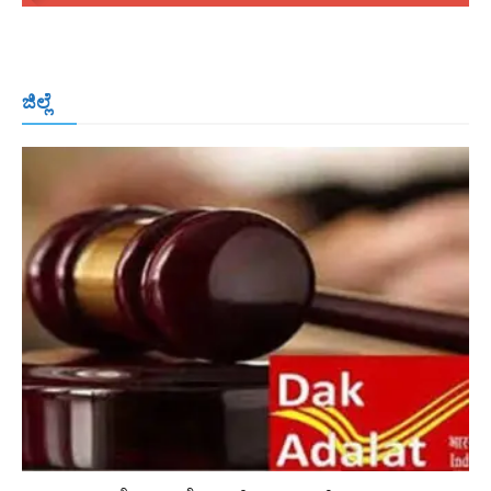
ಬೆಂಗಳೂರು
ಮಂಗಳೂರು
ಹುಬ್ಬಳ್ಳಿ
ಕಲಬುರಗಿ
ಬಳ್ಳಾರಿ
ಜಿಲ್ಲೆ
ರಾಯಚೂರು
ಮೈಸೂರು
ತುಮಕೂರು
ಶಿವಮೊಗ್ಗ
ವಿಜಯಪುರ
ಯಾದ್ಗೀರ್
ಬೀದರ್
More