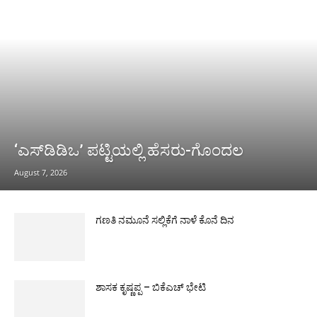
‘ಎಸ್‌ಡಿಡಿಒ’ ಪಟ್ಟಿಯಲ್ಲಿ ಹೆಸರು-ಗೊಂದಲ
August 7, 2026
ಗಣತಿ ನಮೂನೆ ಸಲ್ಲಿಕೆಗೆ ನಾಳೆ ಕೊನೆ ದಿನ
ಶಾಸಕ ಕೃಷ್ಣಪ್ಪ – ಬಿಕೆಎಚ್ ಭೇಟಿ