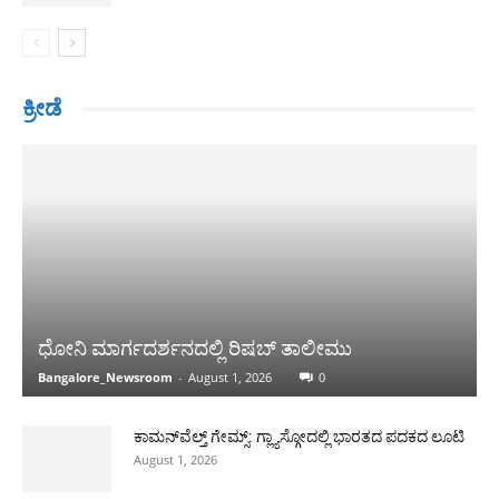
ಕ್ರೀಡೆ
ಧೋನಿ ಮಾರ್ಗದರ್ಶನದಲ್ಲಿ ರಿಷಬ್ ತಾಲೀಮು
Bangalore_Newsroom
-
August 1, 2026
0
ಕಾಮನ್‌ವೆಲ್ತ್ ಗೇಮ್ಸ್: ಗ್ಲ್ಯಾಸ್ಗೋದಲ್ಲಿ ಭಾರತದ ಪದಕದ ಲೂಟಿ
August 1, 2026