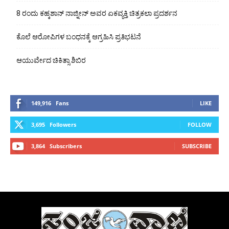
8 ರಂದು ಕಹ್ಕಶಾನ್ ನಾಜ್ನೀನ್ ಅವರ ಏಕವ್ಯಕ್ತಿ ಚಿತ್ರಕಲಾ ಪ್ರದರ್ಶನ
ಕೊಲೆ ಆರೋಪಿಗಳ ಬಂಧನಕ್ಕೆ ಆಗ್ರಹಿಸಿ ಪ್ರತಿಭಟನೆ
ಆಯುರ್ವೇದ ಚಿಕಿತ್ಸಾ ಶಿಬಿರ
149,916
Fans
LIKE
3,695
Followers
FOLLOW
3,864
Subscribers
SUBSCRIBE