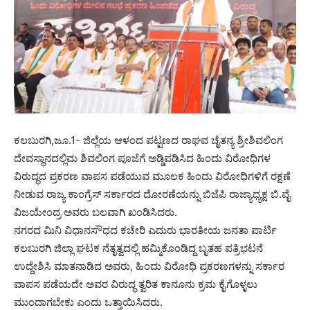
ಕಲಬುರಗಿ,ಜೂ.1- ಜಿಲ್ಲೆಯ ಆಳಂದ ಪಟ್ಟಣದ ರಾಘವ ಚೈತನ್ಯ ಶ್ರೀಶಿವಲಿಂಗ
ದೇವಸ್ಥಾನದಲ್ಲಿಮ ಶಿವಲಿಂಗ ಪೂಜೆಗೆ ಅಡ್ಡಿಪಡಿಸಿದ ಹಿಂದು ವಿರೋಧಿಗಳ
ವಿರುದ್ಧದ ಪ್ರಕರಣ ವಾಪಸ ಪಡೆಯುವ ಮೂಲಕ ಹಿಂದು ವಿರೋಧಿಗಳಿಗೆ ರಕ್ಷಣೆ
ನೀಡುವ ರಾಜ್ಯ ಕಾಂಗ್ರೆಸ್ ಸರ್ಕಾರದ ದೋರಣೆಯನ್ನು ಬಿಜೆಪಿ ರಾಜ್ಯಾಧ್ಯಕ್ಷ ಬಿ.ವೈ
ವಿಜಯೇಂದ್ರ ಅವರು ಬಲವಾಗಿ ಖಂಡಿಸಿದರು.
ನಗರದ ಮಿನಿ ವಿಧಾನಸೌಧದ ಕಚೇರಿ ಎದುರು ಭಾರತೀಯ ಜನತಾ ಪಾರ್ಟಿ
ಕಲಬುರಗಿ ಜಿಲ್ಲಾ ಘಟಕ ನೆತೃತ್ವದಲ್ಲಿ ಹಮ್ಮಿಕೊಂಡಿದ್ದ ಬೃತಹ ಪತ್ರಿಭಟನೆ
ಉದ್ದೇಶಿಸಿ ಮಾತನಾಡಿದ ಅವರು, ಹಿಂದು ವಿರೋಧಿ ಪ್ರಕರಣಗಳನ್ನು ಸರ್ಕಾರ
ವಾಪಸ ಪಡೆಯದೇ ಅವರ ವಿರುದ್ಧ ತ್ವರಿತ ಕಾನೂನು ಕ್ರಮ ಕೈಗೊಳ್ಳಲು
ಮುಂದಾಗಬೇಕು ಎಂದು ಒತ್ತಾಯಿಸಿದರು.