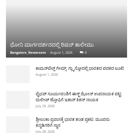
ಧೋನಿ ಮಾರ್ಗದರ್ಶನದಲ್ಲಿ ರಿಷಬ್ ತಾಲೀಮು
Bangalore_Newsroom
-
August 1, 2026
0
ಕಾಮನ್‌ವೆಲ್ತ್ ಗೇಮ್ಸ್: ಗ್ಲ್ಯಾಸ್ಗೋದಲ್ಲಿ ಭಾರತದ ಪದಕದ ಲೂಟಿ
August 1, 2026
ವೈಭವ್ ಸೂರ್ಯವಂಶಿಗೆ ಈಸ್ಟ್ ಝೋನ್ ಉಪನಾಯಕ ಪಟ್ಟ:
ದುಲೀಪ್ ಟ್ರೋಫಿಗೆ ಇಶಾನ್ ಕಿಶನ್ ನಾಯಕ
July 29, 2026
ಶ್ರೀಲಂಕಾ ಪ್ರವಾಸಕ್ಕೆ ಭಾರತ ತಂಡ ಪ್ರಕಟ: ಮೂವರು
ಕನ್ನಡಿಗರಿಗೆ ಸ್ಥಾನ
July 28, 2026