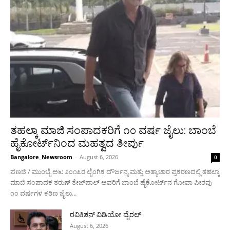
ತಹಲ್ಕಾ ಮಾಜಿ ಸಂಪಾದಕರಿಗೆ ೧೦ ವರ್ಷ ಜೈಲು: ಬಾಂಬೆ
ಹೈಕೋರ್ಟ್‌ನಿಂದ ಮಹತ್ವದ ತೀರ್ಪು
Bangalore_Newsroom
-
August 6, 2026
0
ಪಣಜಿ / ಮುಂಬೈ ಅ೬: ೨೦೧೩ರ ಲೈಂಗಿಕ ದೌರ್ಜನ್ಯ ಮತ್ತು ಅತ್ಯಾಚಾರ ಪ್ರಕರಣದಲ್ಲಿ ತಹಲ್ಕಾ
ಮಾಜಿ ಸಂಪಾದಕ ತರುಣ್ ತೇಜ್‌ಪಾಲ್ ಅವರಿಗೆ ಬಾಂಬೆ ಹೈಕೋರ್ಟ್‌ನ ಗೋವಾ ಪೀಠವು
೧೦ ವರ್ಷಗಳ ಕಠಿಣ ಜೈಲು...
ರವಿಕಿಶನ್ ವಿಡಿಯೋ ವೈರಲ್
August 6, 2026