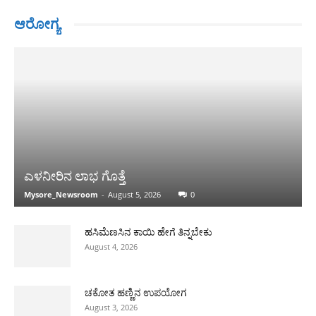
ಆರೋಗ್ಯ
ಎಳನೀರಿನ ಲಾಭ ಗೊತ್ತೆ
Mysore_Newsroom
-
August 5, 2026
0
ಹಸಿಮೆಣಸಿನ ಕಾಯಿ ಹೇಗೆ ತಿನ್ನಬೇಕು
August 4, 2026
ಚಕೋತ ಹಣ್ಣಿನ ಉಪಯೋಗ
August 3, 2026