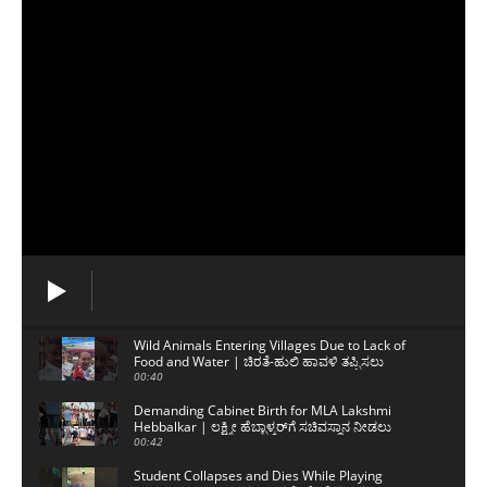
Wild Animals Entering Villages Due to Lack of
Food and Water | ಚಿರತೆ-ಹುಲಿ ಹಾವಳಿ ತಪ್ಪಿಸಲು
ಸಾಧ್ಯವಿಲ್ಲ
00:40
Demanding Cabinet Birth for MLA Lakshmi
Hebbalkar | ಲಕ್ಷ್ಮೀ ಹೆಬ್ಬಾಳ್ಕರ್‌ಗೆ ಸಚಿವಸ್ಥಾನ ನೀಡಲು
ಒತ್ತಾಯ
00:42
Student Collapses and Dies While Playing