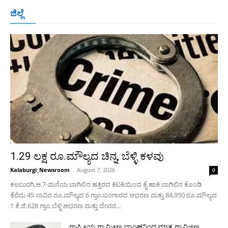
ಬೆಂಗಳೂರು
ಮಂಗಳೂರು
ಹುಬ್ಬಳ್ಳಿ
ಕಲಬುರಗಿ
ಬಳ್ಳಾರಿ
ಜಿಲ್ಲೆ
ರಾಯಚೂರು
ಮೈಸೂರು
ತುಮಕೂರು
ಶಿವಮೊಗ್ಗ
ವಿಜಯಪುರ
ಯಾದ್ಗೀರ್
ಬೀದರ್
More
1.29 ಲಕ್ಷ ರೂ.ಮೌಲ್ಯದ ಚಿನ್ನ, ಬೆಳ್ಳಿ ಕಳವು
Kalaburgi_Newsroom
-
August 7, 2026
0
ಕಲಬುರಗಿ,ಆ.7-ಮನೆಯ ಬಾಗಿಲಿನ ಹತ್ತಿರದ ಕಿಟಕಿಯಿಂದ ಕೈ ಹಾಕಿ ಬಾಗಿಲಿನ ಕೊಂಡಿ
ತೆರೆದು 45 ಸಾವಿರ ರೂ.ಮೌಲ್ಯದ 6 ಗ್ರಾಂ.ಬಂಗಾರದ ಆಭರಣ ಮತ್ತು 84,950 ರೂ.ಮೌಲ್ಯದ
1 ಕೆ.ಜಿ.628 ಗ್ರಾಂ.ಬೆಳ್ಳಿ ಆಭರಣ ಮತ್ತು ದೇವರ...
ರಾಷ್ಟ್ರೀಯ ಗ್ರಾಮೀಣ ಬ್ಯಾಂಕ್‍ನಿಂದ ಮಾತ್ರ ಗ್ರಾಮೀಣ