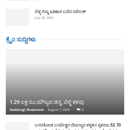
ಬೆಳ್ಳಿ ಗೆದ್ದು ಇತಿಹಾಸ ಬರೆದ ಸರ್ವೇಶ್
July 28, 2026
ಕ್ರೈಂ ಸುದ್ದಿಗಳು
1.29 ಲಕ್ಷ ರೂ.ಮೌಲ್ಯದ ಚಿನ್ನ, ಬೆಳ್ಳಿ ಕಳವು
Kalaburgi_Newsroom
-
August 7, 2026
0
ಬಸರಕೋಡ ಬಸವೇಶ್ವರ ದೇವಸ್ಥಾನ ಕಳ್ಳತನ ಪ್ರಕರಣ:52.70