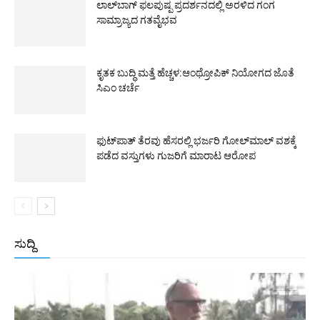
ಲಾಲ್‌ಬಾಗ್ ಫಲಪುಷ್ಪ ಪ್ರದರ್ಶನದಲ್ಲಿ ಅರಳಿದ ಗಂಗ
ಸಾಮ್ರಾಜ್ಯದ ಗತವೈಭವ
ಕೃತಕ ಬುದ್ಧಿ ಮತ್ತೆ ಹೆಚ್ಚಳ:ಆಂಥ್ರೋಪಿಕ್ ನಿಯೋಗದ ಜೊತೆ
ಸಿಎಂ ಚರ್ಚೆ
ಫುಟ್‌ಪಾತ್ ತೆರವು ಹೆಸರಲ್ಲಿ ಭರ್ಜರಿ ಗೋಲ್‌ಮಾಲ್ ವಶಕ್ಕೆ
ಪಡೆದ ವಸ್ತುಗಳು ಗುಜರಿಗೆ ಮಾರಾಟ ಆರೋಪ
ಸುದ್ದಿ
All
ಅಂತರಾಷ್ಟ್ರೀಯ
ರಾಷ್ಟ್ರೀಯ
ರಾಜ್ಯ
More