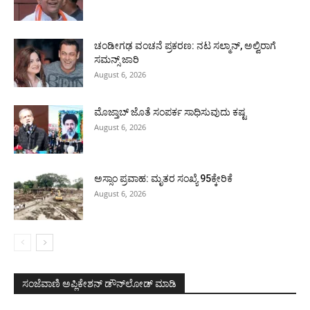
ಚಂಡೀಗಢ ವಂಚನೆ ಪ್ರಕರಣ: ನಟ ಸಲ್ಮಾನ್, ಅಲ್ವಿರಾಗೆ
ಸಮನ್ಸ್ ಜಾರಿ
August 6, 2026
ಮೊಜ್ತಾಬ್ ಜೊತೆ ಸಂಪರ್ಕ ಸಾಧಿಸುವುದು ಕಷ್ಟ
August 6, 2026
ಅಸ್ಸಾಂ ಪ್ರವಾಹ: ಮೃತರ ಸಂಖ್ಯೆ 95ಕ್ಕೇರಿಕೆ
August 6, 2026
ಸಂಜೆವಾಣಿ ಅಪ್ಲಿಕೇಶನ್ ಡೌನ್‌ಲೋಡ್ ಮಾಡಿ