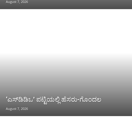
August 7, 2026
‘ಎಸ್‌ಡಿಡಿಒ’ ಪಟ್ಟಿಯಲ್ಲಿ ಹೆಸರು-ಗೊಂದಲ
August 7, 2026