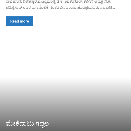
ರಾಜೀನಾಮೆ ನೀಡಿದ್ದಾರೆ.ಮುಖ್ಯಮಂತ್ರಿ ಡಿ.ಕೆ. ಶಿವಕುಮಾರ್, ಕೆಪಿಸಿಸಿ ಅಧ್ಯಕ್ಷ ಬಿ.ಕೆ.
ಹರಿಪ್ರಸಾದ್ ರವರ ಮನವೊಲಿಕೆ ನಂತರ ಬಸವರಾಜು ಹೊರಟ್ಟಿಯವರು ಸಭಾಪತಿ...
Read more
ಮೇಕೆದಾಟು ಗದ್ದಲ