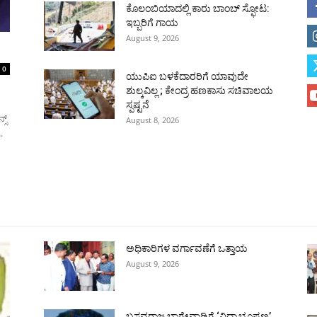
ಕೊಲಂಬಿಯಾದಲ್ಲಿ ಕಾರು ಬಾಂಬ್ ಸ್ಫೋಟ:
ಇಬ್ಬರಿಗೆ ಗಾಯ
August 9, 2026
0
ಯುಪಿಐ ಬಳಕೆದಾರರಿಗೆ ಯಾವುದೇ
ಶುಲ್ಕವಿಲ್ಲ ; ಕೇಂದ್ರ ಹಣಕಾಸು ಸಚಿವಾಲಯ
ಸ್ಪಷ್ಟನೆ
್ಸ್
August 8, 2026
.
ಹುಬ್ಬಳ್ಳಿ
ಕಲಬುರಗಿ
ಬಳ್ಳಾರಿ
ರಾಯಚೂರು
ಮೈಸೂರು
ತುಮಕೂರು
ಶಿವಮೊ
ಅಧಿಕಾರಿಗಳ ವರ್ಗಾವಣೆಗೆ ಒತ್ತಾಯ
August 9, 2026
ಬಸವರಾಜ ಬಾಗೇವಾಡಿಗೆ ‘ವಿದ್ಯಾಭೂಷಣ’