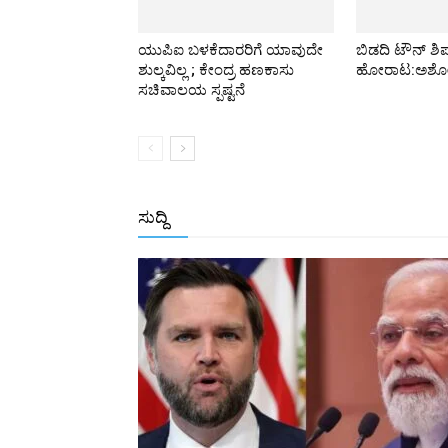
ಯುಪಿಐ ಬಳಕೆದಾರರಿಗೆ ಯಾವುದೇ
ಬಿಡದಿ ಟೌನ್ ಶಿಪ
ಶುಲ್ಕವಿಲ್ಲ ; ಕೇಂದ್ರ ಹಣಕಾಸು
ಹೋರಾಟ:ಅಶೋ
ಸಚಿವಾಲಯ ಸ್ಪಷ್ಟನೆ
ಸುದ್ದಿ