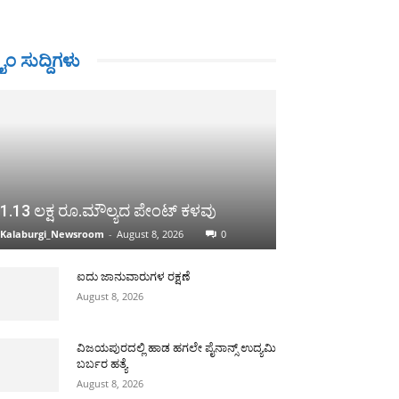
ರೈಂ ಸುದ್ದಿಗಳು
1.13 ಲಕ್ಷ ರೂ.ಮೌಲ್ಯದ ಪೇಂಟ್ ಕಳವು
Kalaburgi_Newsroom
-
August 8, 2026
0
ಐದು ಜಾನುವಾರುಗಳ ರಕ್ಷಣೆ
August 8, 2026
ವಿಜಯಪುರದಲ್ಲಿ ಹಾಡ ಹಗಲೇ ಪೈನಾನ್ಸ್ ಉದ್ಯಮಿ
ಬರ್ಬರ ಹತ್ಯೆ
August 8, 2026