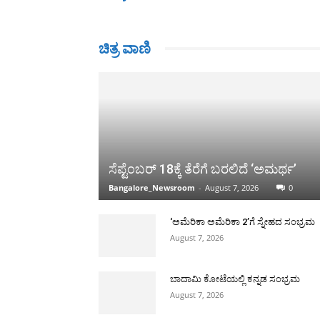
ಚಿತ್ರ ವಾಣಿ
ಸೆಪ್ಟೆಂಬರ್ 18ಕ್ಕೆ ತೆರೆಗೆ ಬರಲಿದೆ ‘ಅಮರ್ಥ’
Bangalore_Newsroom
-
August 7, 2026
0
‘ಅಮೆರಿಕಾ ಅಮೆರಿಕಾ 2’ಗೆ ಸ್ನೇಹದ ಸಂಭ್ರಮ
August 7, 2026
ಬಾದಾಮಿ ಕೋಟೆಯಲ್ಲಿ ಕನ್ನಡ ಸಂಭ್ರಮ
August 7, 2026