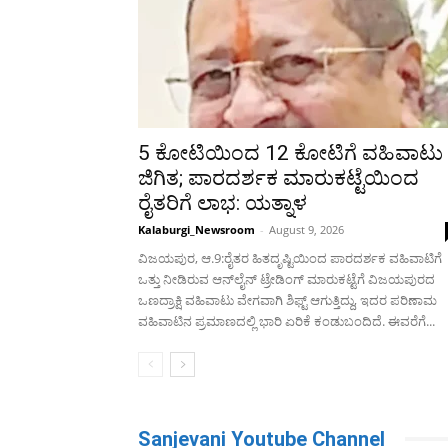
5 ಕೋಟಿಯಿಂದ 12 ಕೋಟಿಗೆ ವಹಿವಾಟು
ಜಿಗಿತ; ಪಾರದರ್ಶಕ ಮಾರುಕಟ್ಟೆಯಿಂದ
ರೈತರಿಗೆ ಲಾಭ: ಯತ್ನಾಳ
Kalaburgi_Newsroom
-
August 9, 2026
ವಿಜಯಪುರ, ಆ.9:ರೈತರ ಹಿತದೃಷ್ಟಿಯಿಂದ ಪಾರದರ್ಶಕ ವಹಿವಾಟಿಗೆ
ಒತ್ತು ನೀಡಿರುವ ಆನ್‍ಲೈನ್ ಟ್ರೇಡಿಂಗ್ ಮಾರುಕಟ್ಟೆಗೆ ವಿಜಯಪುರದ
ಒಣದ್ರಾಕ್ಷಿ ವಹಿವಾಟು ವೇಗವಾಗಿ ಶಿಫ್ಟ್ ಆಗುತ್ತಿದ್ದು, ಇದರ ಪರಿಣಾಮ
ವಹಿವಾಟಿನ ಪ್ರಮಾಣದಲ್ಲಿ ಭಾರಿ ಏರಿಕೆ ಕಂಡುಬಂದಿದೆ. ಈವರೆಗೆ...
Sanjevani Youtube Channel