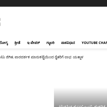
ರೋಗ್ಯ
ಕ್ರೀಡೆ
ಇ-ಪೇಪರ್
ಗ್ಯಾಲರಿ
ಪಾಕವಿಧಾನ
YOUTUBE CHA
 ಜಿಗಿತ; ಪಾರದರ್ಶಕ ಮಾರುಕಟ್ಟೆಯಿಂದ ರೈತರಿಗೆ ಲಾಭ: ಯತ್ನಾಳ
ಟೌನ್‌ಶಿಪ್ ಹೆಸರಲ್ಲಿ ಲೂಟಿ: ಹೆಚ್‌ಡಿಕೆ 