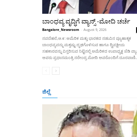
ಬಾಂಧವ್ಯ ವೃದ್ಧಿಗೆ ವ್ಯಾನ್ಸ್ -ಮೋದಿ ಚರ್ಚೆ
Bangalore_Newsroom
-
August 9, 2026
ನವದೆಹಲಿ,ಆ.೯: ಅಮೆರಿಕ ಮತ್ತು ಭಾರತದ ನಡುವಿನ ವ್ಯೂಹಾತ್ಮಕ
ಬಾಂಧವ್ಯವನ್ನು ಮತ್ತಷ್ಟು ದೃಢಗೊಳಿಸುವ ಹಾಗೂ ದ್ವಿಪಕ್ಷೀಯ
ಸಹಕಾರವನ್ನು ವಿಸ್ತರಿಸುವ ನಿಟ್ಟಿನಲ್ಲಿ ಅಮೆರಿಕದ ಉಪಾಧ್ಯಕ್ಷ ಜೆಡಿ ವ್ಯಾನ
ಅವರು ಪ್ರಧಾನಮಂತ್ರಿ ನರೇಂದ್ರ ಮೋದಿ ಅವರೊಂದಿಗೆ ದೂರವಾಣಿ..
ಜಿಲ್ಲೆ
ಬೆಂಗಳೂರು
ಮಂಗಳೂರು