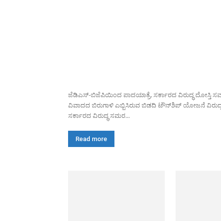
ಜೆಡಿಎಸ್-ಬಿಜೆಪಿಯಿಂದ ಪಾದಯಾತ್ರೆ, ಸರ್ಕಾರದ ವಿರುದ್ಧ ದೋಸ್ತಿ 
ವಿವಾದದ ಬಿರುಗಾಳಿ ಎಬ್ಬಿಸಿರುವ ಬಿಡದಿ ಟೌನ್‌ಶಿಪ್ ಯೋಜನೆ ವಿರುದ್ಧ 
ಸರ್ಕಾರದ ವಿರುದ್ಧ ಸಮರ...
Read more