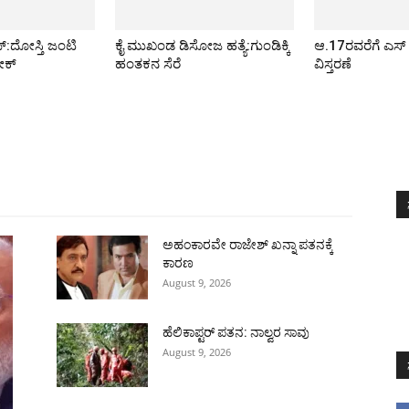
್:ದೋಸ್ತಿ ಜಂಟಿ
ಕೈ ಮುಖಂಡ ಡಿಸೋಜ ಹತ್ಯೆ:ಗುಂಡಿಕ್ಕಿ
ಆ.17ರವರೆಗೆ ಎಸ್
ಕ್
ಹಂತಕನ ಸೆರೆ
ವಿಸ್ತರಣೆ
All
ಅಂತರಾಷ್ಟ್ರೀಯ
ರಾಷ್ಟ್ರೀಯ
ರಾಜ್ಯ
More
ಅಹಂಕಾರವೇ ರಾಜೇಶ್ ಖನ್ನಾ ಪತನಕ್ಕೆ
ಕಾರಣ
August 9, 2026
ಹೆಲಿಕಾಪ್ಟರ್ ಪತನ: ನಾಲ್ವರ ಸಾವು
August 9, 2026