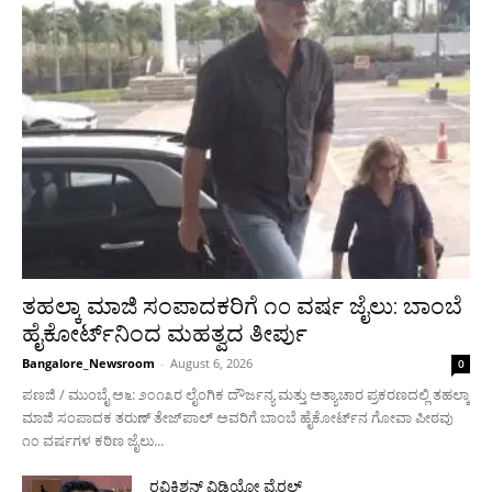
ತಹಲ್ಕಾ ಮಾಜಿ ಸಂಪಾದಕರಿಗೆ ೧೦ ವರ್ಷ ಜೈಲು: ಬಾಂಬೆ
ಹೈಕೋರ್ಟ್‌ನಿಂದ ಮಹತ್ವದ ತೀರ್ಪು
Bangalore_Newsroom
-
August 6, 2026
0
ಪಣಜಿ / ಮುಂಬೈ ಅ೬: ೨೦೧೩ರ ಲೈಂಗಿಕ ದೌರ್ಜನ್ಯ ಮತ್ತು ಅತ್ಯಾಚಾರ ಪ್ರಕರಣದಲ್ಲಿ ತಹಲ್ಕಾ
ಮಾಜಿ ಸಂಪಾದಕ ತರುಣ್ ತೇಜ್‌ಪಾಲ್ ಅವರಿಗೆ ಬಾಂಬೆ ಹೈಕೋರ್ಟ್‌ನ ಗೋವಾ ಪೀಠವು
೧೦ ವರ್ಷಗಳ ಕಠಿಣ ಜೈಲು...
ರವಿಕಿಶನ್ ವಿಡಿಯೋ ವೈರಲ್