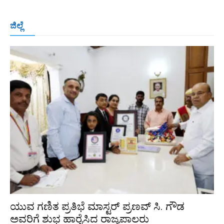
ಬೆಂಗಳೂರು
ಮಂಗಳೂರು
ಹುಬ್ಬಳ್ಳಿ
ಕಲಬುರಗಿ
ಬಳ್ಳಾರಿ
ಜಿಲ್ಲೆ
ರಾಯಚೂರು
ಮೈಸೂರು
ತುಮಕೂರು
ಶಿವಮೊಗ್ಗ
ವಿಜಯಪುರ
ಯಾದ್ಗೀರ್
ಬೀದರ್
More
ಯುವ ಗಣಿತ ಪ್ರತಿಭೆ ಮಾಸ್ಟರ್ ಪ್ರಣವ್ ಸಿ. ಗೌಡ
ಅವರಿಗೆ ಶುಭ ಹಾರೈಸಿದ ರಾಜ್ಯಪಾಲರು