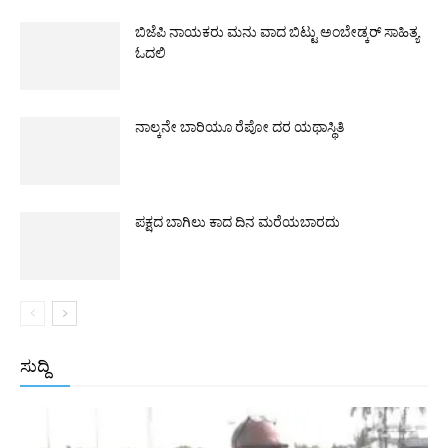
ಬಿಜೆಪಿ ನಾಯಕರು ಮನು ವಾದ ಬಿಟ್ಟು ಅಂಬೇಡ್ಕರ್ ಸಾಹಿತ್ಯ
ಓದಲಿ
ನಾಲ್ಕನೇ ಬಾರಿಯೂ ರೆಪೋ ದರ ಯಥಾಸ್ಥಿತಿ
ಪಕ್ಷದ ಬಾಗಿಲು ಕಾದ ದಿನ ಮರೆಯಬಾರದು
ಸುದ್ದಿ
All
ಅಂತರಾಷ್ಟ್ರೀಯ
ರಾಷ್ಟ್ರೀಯ
ರಾಜ್ಯ
More