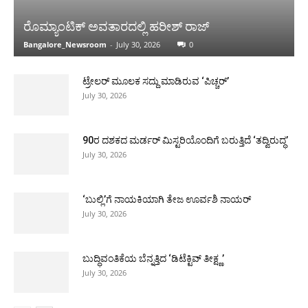
00:16
Demand Cabinet Berth for MLA Ramesh |
ರೊಮ್ಯಾಂಟಿಕ್ ಅವತಾರದಲ್ಲಿ ಹರೀಶ್ ರಾಜ್
ಕಾಂಗ್ರೆಸ್‌ ಜಿಲ್ಲಾಧ್ಯಕ್ಷರ ವಿರುದ್ಧ ತಿರುಗಿಬಿದ್ದ ಕೈ ಪಡೆ
00:54
Bangalore_Newsroom
-
July 30, 2026
0
Substandard Midday Meal Served | ಕಳಪೆ
ಬಿಸಿಊಟ ವಿತರಣೆ ಕಂಡು ಆಡಳಿತದ ವಿರುದ್ಧ
ಟ್ರೇಲರ್ ಮೂಲಕ ಸದ್ದು ಮಾಡಿರುವ ‘ಪಿಚ್ಚರ್’
ಕೆಂಡಾಮಂಡಲವಾದ ಪೋಷಕರು
00:30
July 30, 2026
90ರ ದಶಕದ ಮರ್ಡರ್ ಮಿಸ್ಟರಿಯೊಂದಿಗೆ ಬರುತ್ತಿದೆ ‘ತದ್ವಿರುದ್ಧ’
July 30, 2026
‘ಬುಲ್ಲಿ’ಗೆ ನಾಯಕಿಯಾಗಿ ತೇಜ ಊರ್ವಶಿ ನಾಯರ್
July 30, 2026
ಬುದ್ಧಿವಂತಿಕೆಯ ಬೆನ್ನತ್ತಿದ ‘ಡಿಟೆಕ್ಟಿವ್ ತೀಕ್ಷ್ಣ’
July 30, 2026