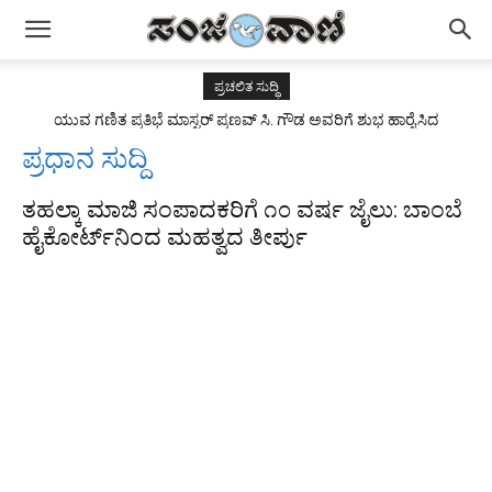
ಪ್ರಚಲಿತ ಸುದ್ಧಿ
ಯುವ ಗಣಿತ ಪ್ರತಿಭೆ ಮಾಸ್ಟರ್ ಪ್ರಣವ್ ಸಿ. ಗೌಡ ಅವರಿಗೆ ಶುಭ ಹಾರೈಸಿದ
ರಾಜ್ಯಪಾಲರು
ಪ್ರಧಾನ ಸುದ್ದಿ
ತಹಲ್ಕಾ ಮಾಜಿ ಸಂಪಾದಕರಿಗೆ ೧೦ ವರ್ಷ ಜೈಲು: ಬಾಂಬೆ
ಹೈಕೋರ್ಟ್‌ನಿಂದ ಮಹತ್ವದ ತೀರ್ಪು