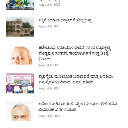
August 6, 2026
ಸಕ್ಕರೆ ಕರಡೀಶ ಹಾಸ್ಟಲ್ ಗೆ ಸುಣ್ಣ ಬಣ್ಣ
August 6, 2026
ಕಡೇಚೂರು ಬಾಡಿಯಾಳ ಘಟನೆ ಸಂಸದ ರಾಧಾಕೃಷ್ಣ
ದೊಡ್ಡಮನಿ ಸಂತಾಪ, ಗಾಯಾಳುಗಳಿಗೆ ಸೂಕ್ತ ಚಿಕಿತ್ಸೆ
ನೀಡಲು...
August 6, 2026
ವ್ಯವಸ್ಥೆಯ ಮೂಲಭೂತ ಬದಲಾವಣೆ ಮಾತ್ರ ಜನತೆಯ
ಸಮಸ್ಯೆಗಳಿಗ ಪರಿಹಾರ: ಎಮ್. ಶಶಿಧರ
August 6, 2026
ಅನಿಲ ಸೋರಿಕೆ ದುರಂತ: ಮೃತರ ಕುಟುಂಬಗಳಿಗೆ ಸಚಿವ
ಪ್ರಿಯಾಂಕ್ ಖರ್ಗೆ ಸಂತಾಪ
August 6, 2026