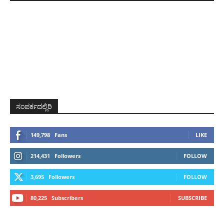
ಸಂಪರ್ಕದಲ್ಲಿರಿ
149,798
Fans
LIKE
214,431
Followers
FOLLOW
3,695
Followers
FOLLOW
80,225
Subscribers
SUBSCRIBE