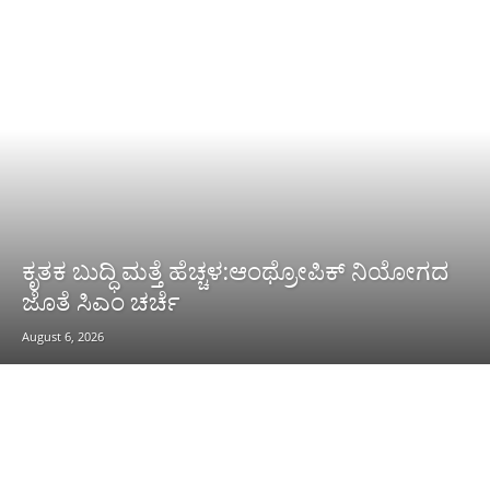
ಕೃತಕ ಬುದ್ಧಿ ಮತ್ತೆ ಹೆಚ್ಚಳ:ಆಂಥ್ರೋಪಿಕ್ ನಿಯೋಗದ
ಜೊತೆ ಸಿಎಂ ಚರ್ಚೆ
August 6, 2026