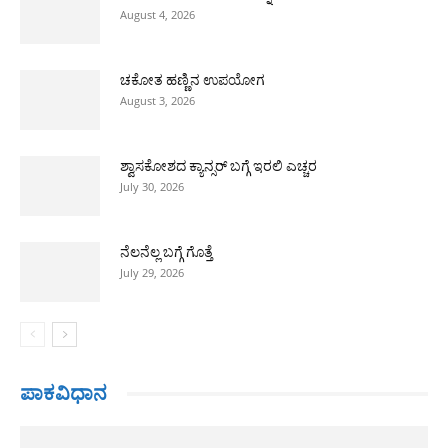
August 4, 2026
ಚಕೋತ ಹಣ್ಣಿನ ಉಪಯೋಗ
August 3, 2026
ಶ್ವಾಸಕೋಶದ ಕ್ಯಾನ್ಸರ್ ಬಗ್ಗೆ ಇರಲಿ ಎಚ್ಚರ
July 30, 2026
ನೆಲನೆಲ್ಲ ಬಗ್ಗೆ ಗೊತ್ತೆ
July 29, 2026
ಪಾಕವಿಧಾನ