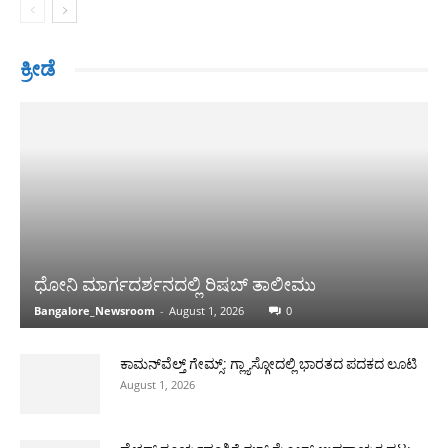
ಕ್ರೀಡೆ
ಧೋನಿ ಮಾರ್ಗದರ್ಶನದಲ್ಲಿ ರಿಷಬ್ ತಾಲೀಮು
Bangalore_Newsroom
-
August 1, 2026
0
ಕಾಮನ್‌ವೆಲ್ತ್ ಗೇಮ್ಸ್: ಗ್ಲ್ಯಾಸ್ಗೋದಲ್ಲಿ ಭಾರತದ ಪದಕದ ಲೂಟಿ
August 1, 2026