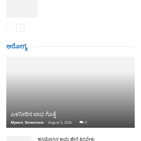
ಆರೋಗ್ಯ
ಎಳನೀರಿನ ಲಾಭ ಗೊತ್ತೆ
Mysore_Newsroom
-
August 5, 2026
0
ಹಸಿಮೆಣಸಿನ ಕಾಯಿ ಹೇಗೆ ತಿನ್ನಬೇಕು