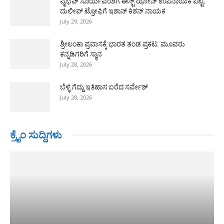
ವೈಭವ್ ಸೂರ್ಯವಂಶಿಗೆ ಈಸ್ಟ್ ಝೋನ್ ಉಪನಾಯಕ ಪಟ್ಟ:
ದುಲೀಪ್ ಟ್ರೋಫಿಗೆ ಇಶಾನ್ ಕಿಶನ್ ನಾಯಕ
July 29, 2026
ಶ್ರೀಲಂಕಾ ಪ್ರವಾಸಕ್ಕೆ ಭಾರತ ತಂಡ ಪ್ರಕಟ: ಮೂವರು
ಕನ್ನಡಿಗರಿಗೆ ಸ್ಥಾನ
July 28, 2026
ಬೆಳ್ಳಿ ಗೆದ್ದು ಇತಿಹಾಸ ಬರೆದ ಸರ್ವೇಶ್
July 28, 2026
ಕ್ರೈಂ ಸುದ್ದಿಗಳು