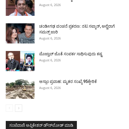
August 6, 2026
ಚಂಡೀಗಢ ವಂಚನೆ ಪ್ರಕರಣ: ನಟ ಸಲ್ಮಾನ್, ಅಲ್ವಿರಾಗೆ
ಸಮನ್ಸ್ ಜಾರಿ
August 6, 2026
ಮೊಜ್ತಾಬ್ ಜೊತೆ ಸಂಪರ್ಕ ಸಾಧಿಸುವುದು ಕಷ್ಟ
August 6, 2026
ಅಸ್ಸಾಂ ಪ್ರವಾಹ: ಮೃತರ ಸಂಖ್ಯೆ 95ಕ್ಕೇರಿಕೆ
August 6, 2026
ಸಂಜೆವಾಣಿ ಅಪ್ಲಿಕೇಶನ್ ಡೌನ್‌ಲೋಡ್ ಮಾಡಿ