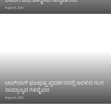
August 6, 2026
ಲಾಲ್‌ಬಾಗ್ ಫಲಪುಷ್ಪ ಪ್ರದರ್ಶನದಲ್ಲಿ ಅರಳಿದ ಗಂಗ
ಸಾಮ್ರಾಜ್ಯದ ಗತವೈಭವ
August 6, 2026