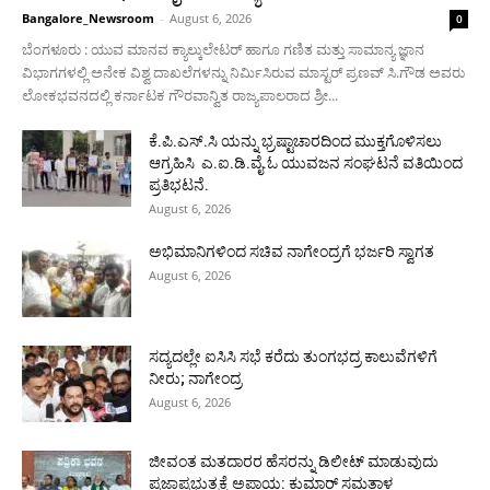
Bangalore_Newsroom
-
August 6, 2026
0
ಬೆಂಗಳೂರು : ಯುವ ಮಾನವ ಕ್ಯಾಲ್ಕುಲೇಟರ್ ಹಾಗೂ ಗಣಿತ ಮತ್ತು ಸಾಮಾನ್ಯ ಜ್ಞಾನ
ವಿಭಾಗಗಳಲ್ಲಿ ಅನೇಕ ವಿಶ್ವ ದಾಖಲೆಗಳನ್ನು ನಿರ್ಮಿಸಿರುವ ಮಾಸ್ಟರ್ ಪ್ರಣವ್ ಸಿ.ಗೌಡ ಅವರು
ಲೋಕಭವನದಲ್ಲಿ ಕರ್ನಾಟಕ ಗೌರವಾನ್ವಿತ ರಾಜ್ಯಪಾಲರಾದ ಶ್ರೀ...
ಕೆ.ಪಿ.ಎಸ್.ಸಿ ಯನ್ನು ಭ್ರಷ್ಟಾಚಾರದಿಂದ ಮುಕ್ತಗೊಳಿಸಲು
ಆಗ್ರಹಿಸಿ ಎ.ಐ.ಡಿ.ವೈ.ಓ ಯುವಜನ ಸಂಘಟನೆ ವತಿಯಿಂದ
ಪ್ರತಿಭಟನೆ.
August 6, 2026
ಅಭಿಮಾನಿಗಳಿಂದ ಸಚಿವ ನಾಗೇಂದ್ರಗೆ ಭರ್ಜರಿ ಸ್ವಾಗತ
August 6, 2026
ಸದ್ಯದಲ್ಲೇ ಐಸಿಸಿ ಸಭೆ ಕರೆದು ತುಂಗಭದ್ರ ಕಾಲುವೆಗಳಿಗೆ
ನೀರು; ನಾಗೇಂದ್ರ
August 6, 2026
ಜೀವಂತ ಮತದಾರರ ಹೆಸರನ್ನು ಡಿಲೀಟ್ ಮಾಡುವುದು
ಪ್ರಜಾಪ್ರಭುತ್ವಕ್ಕೆ ಅಪಾಯ: ಕುಮಾರ್ ಸಮತಾಳ