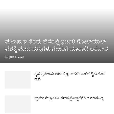
ಫುಟ್‌ಪಾತ್ ತೆರವು ಹೆಸರಲ್ಲಿ ಭರ್ಜರಿ ಗೋಲ್‌ಮಾಲ್
ವಶಕ್ಕೆ ಪಡೆದ ವಸ್ತುಗಳು ಗುಜರಿಗೆ ಮಾರಾಟ ಆರೋಪ
August 6, 2026
ಗೃಹ ಪ್ರವೇಶವೇ ಆಗಿರಲಿಲ್ಲ.. ಆಗಲೇ ವಾಲಿಬಿಟ್ಟಿತು ಹೊಸ
ಮನೆ
ಗ್ರಾಮಗಳಲ್ಲೂ ಪಿಒಪಿ ಗಣಪ ಪ್ರತಿಷ್ಠಾಪನೆಗೆ ಅವಕಾಶವಿಲ್ಲ