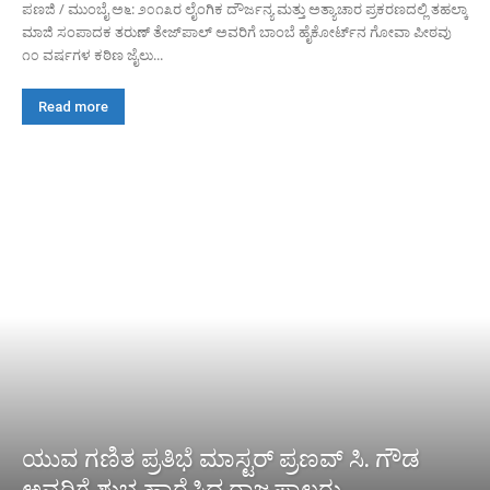
ಪಣಜಿ / ಮುಂಬೈ ಅ೬: ೨೦೧೩ರ ಲೈಂಗಿಕ ದೌರ್ಜನ್ಯ ಮತ್ತು ಅತ್ಯಾಚಾರ ಪ್ರಕರಣದಲ್ಲಿ ತಹಲ್ಕಾ
ಮಾಜಿ ಸಂಪಾದಕ ತರುಣ್ ತೇಜ್‌ಪಾಲ್ ಅವರಿಗೆ ಬಾಂಬೆ ಹೈಕೋರ್ಟ್‌ನ ಗೋವಾ ಪೀಠವು
೧೦ ವರ್ಷಗಳ ಕಠಿಣ ಜೈಲು...
Read more
ಯುವ ಗಣಿತ ಪ್ರತಿಭೆ ಮಾಸ್ಟರ್ ಪ್ರಣವ್ ಸಿ. ಗೌಡ
ಅವರಿಗೆ ಶುಭ ಹಾರೈಸಿದ ರಾಜ್ಯಪಾಲರು