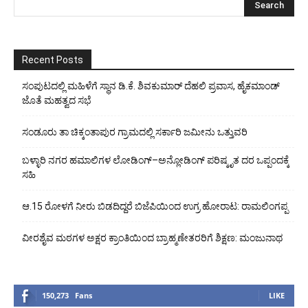
Recent Posts
ಸಂಪುಟದಲ್ಲಿ ಮಹಿಳೆಗೆ ಸ್ಥಾನ ಡಿ.ಕೆ. ಶಿವಕುಮಾರ್ ದೆಹಲಿ ಪ್ರವಾಸ, ಹೈಕಮಾಂಡ್
ಜೊತೆ ಮಹತ್ವದ ಸಭೆ
ಸಂಡೂರು ತಾ ಚಿಕ್ಕಂತಾಪುರ ಗ್ರಾಮದಲ್ಲಿ ಸರ್ಕಾರಿ ಜಮೀನು ಒತ್ತುವರಿ
ಬಳ್ಳಾರಿ ನಗರ ಹಮಾಲಿಗಳ ಲೋಡಿಂಗ್–ಅನ್ಲೋಡಿಂಗ್ ಪರಿಷ್ಕೃತ ದರ ಒಪ್ಪಂದಕ್ಕೆ
ಸಹಿ
ಆ.15 ರೋಳಗೆ ನೀರು ಬಿಡದಿದ್ದರೆ ಬಿಜೆಪಿಯಿಂದ ಉಗ್ರ ಹೋರಾಟ: ರಾಮಲಿಂಗಪ್ಪ
ವೀರಶೈವ ಮಠಗಳ ಅಕ್ಷರ ಕ್ರಾಂತಿಯಿಂದ ಬ್ರಾಹ್ಮಣೇತರರಿಗೆ ಶಿಕ್ಷಣ: ಮಂಜುನಾಥ
150,273
Fans
LIKE