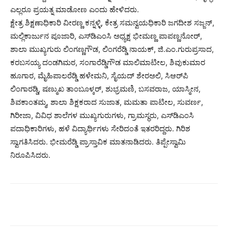
ಎಲ್ಲರೂ ಪ್ರಯತ್ನ ಮಾಡೋಣ ಎಂದು ಹೇಳಿದರು.
ಕ್ಷೇತ್ರ ಶಿಕ್ಷಣಾಧಿಕಾರಿ ವೀರಣ್ಣ ಕನ್ನಳ್ಳಿ, ಕೇತ್ರ ಸಮನ್ವಯಧಿಕಾರಿ ಜಗದೀಶ ಸಜ್ಜನ್,
ಮಲ್ಲಿಕಾರ್ಜುನ ಪೂಜಾರಿ, ಎಸ್‌ಡಿಎಂಸಿ ಅಧ್ಯಕ್ಷ ಭೀಮಣ್ಣ ಪಾಪಣ್ಣನೋರ್,
ಶಾಲಾ ಮುಖ್ಯಗುರು ಲಿಂಗಣ್ಣಗೌಡ, ಲಿಂಗರೆಡ್ಡಿ ನಾಯಕ್, ಜಿ.ಎಂ.ಗುರುಪ್ರಸಾದ,
ಕರಬಸಯ್ಯ ದಂಡಗಿಮಠ, ಸಂಗಾರೆಡ್ಡಿಗೌಡ ಮಾಲಿಮಾಟೀಲ, ಶಿವುಕುಮಾರ
ಹೂಗಾರ, ಮೈಹಿಪಾಲರೆಡ್ಡಿ ಹಳೇಮನಿ, ಸೈಯದ್ ಶೇರಅಲಿ, ಸಿಆರ್‌ಪಿ
ಲಿಂಗಾರಡ್ಡಿ, ಷಣ್ಮುಖ ತಾಂಬೂಳ್ಕರ್, ಶುಭ್ರಮಣಿ, ಬಸವರಾಜ, ಯಾಸ್ಮೀನ,
ಶಿವಕಾಂತಮ್ಮ, ಶಾಲಾ ಶಿಕ್ಷಕರಾದ ಸುಜಾತ, ಮಮತಾ ಪಾಟೀಲ, ಸುವರ್ಣ,
ಗಿರೀಜಾ, ವಿವಿಧ ಶಾಲೆಗಳ ಮುಖ್ಯಗುರುಗಳು, ಗ್ರಾಮಸ್ಥರು, ಎಸ್‌ಡಿಎಂಸಿ
ಪದಾಧಿಕಾರಿಗಳು, ಹಳೆ ವಿದ್ಯಾರ್ಥಿಗಳು ಸೇರಿದಂತೆ ಇತರರಿದ್ದರು. ಗಿರಿಶ
ಸ್ವಾಗತಿಸಿದರು. ಭೀಮರೆಡ್ಡಿ ಪ್ರಾಸ್ತಾವಿಕ ಮಾತನಾಡಿದರು. ತಿಪ್ಪೇಸ್ವಾಮಿ
ನಿರೂಪಿಸಿದರು.