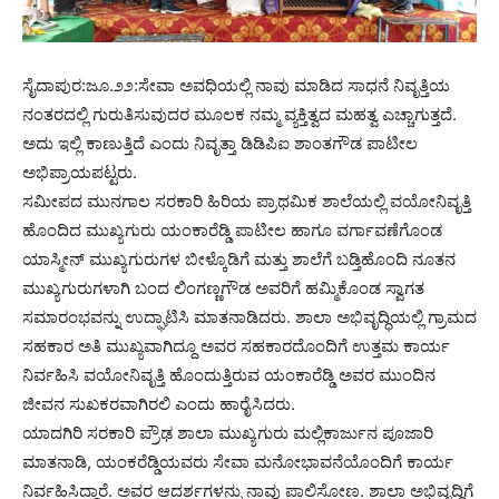
ಸೈದಾಪುರ:ಜೂ.೨೨:ಸೇವಾ ಅವಧಿಯಲ್ಲಿ ನಾವು ಮಾಡಿದ ಸಾಧನೆ ನಿವೃತ್ತಿಯ
ನಂತರದಲ್ಲಿ ಗುರುತಿಸುವುದರ ಮೂಲಕ ನಮ್ಮ ವ್ಯಕ್ತಿತ್ವದ ಮಹತ್ವ ಎಚ್ಚಾಗುತ್ತದೆ.
ಅದು ಇಲ್ಲಿ ಕಾಣುತ್ತಿದೆ ಎಂದು ನಿವೃತ್ತಾ ಡಿಡಿಪಿಐ ಶಾಂತಗೌಡ ಪಾಟೀಲ
ಅಭಿಪ್ರಾಯಪಟ್ಟರು.
ಸಮೀಪದ ಮುನಗಾಲ ಸರಕಾರಿ ಹಿರಿಯ ಪ್ರಾಥಮಿಕ ಶಾಲೆಯಲ್ಲಿ ವಯೋನಿವೃತ್ತಿ
ಹೊಂದಿದ ಮುಖ್ಯಗುರು ಯಂಕಾರೆಡ್ಡಿ ಪಾಟೀಲ ಹಾಗೂ ವರ್ಗಾವಣೆಗೊಂಡ
ಯಾಸ್ಮೀನ್ ಮುಖ್ಯಗುರುಗಳ ಬೀಳ್ಕೊಡಿಗೆ ಮತ್ತು ಶಾಲೆಗೆ ಬಡ್ತಿಹೊಂದಿ ನೂತನ
ಮುಖ್ಯಗುರುಗಳಾಗಿ ಬಂದ ಲಿಂಗಣ್ಣಗೌಡ ಅವರಿಗೆ ಹಮ್ಮಿಕೊಂಡ ಸ್ವಾಗತ
ಸಮಾರಂಭವನ್ನು ಉದ್ಘಾಟಿಸಿ ಮಾತನಾಡಿದರು. ಶಾಲಾ ಅಭಿವೃದ್ಧಿಯಲ್ಲಿ ಗ್ರಾಮದ
ಸಹಕಾರ ಅತಿ ಮುಖ್ಯವಾಗಿದ್ದೂ ಅವರ ಸಹಕಾರದೊಂದಿಗೆ ಉತ್ತಮ ಕಾರ್ಯ
ನಿರ್ವಹಿಸಿ ವಯೋನಿವೃತ್ತಿ ಹೊಂದುತ್ತಿರುವ ಯಂಕಾರೆಡ್ಡಿ ಅವರ ಮುಂದಿನ
ಜೀವನ ಸುಖಕರವಾಗಿರಲಿ ಎಂದು ಹಾರೈಸಿದರು.
ಯಾದಗಿರಿ ಸರಕಾರಿ ಪ್ರೌಢ ಶಾಲಾ ಮುಖ್ಯಗುರು ಮಲ್ಲಿಕಾರ್ಜುನ ಪೂಜಾರಿ
ಮಾತನಾಡಿ, ಯಂಕರೆಡ್ಡಿಯವರು ಸೇವಾ ಮನೋಭಾವನೆಯೊಂದಿಗೆ ಕಾರ್ಯ
ನಿರ್ವಹಿಸಿದ್ದಾರೆ. ಅವರ ಆದರ್ಶಗಳನ್ನು ನಾವು ಪಾಲಿಸೋಣ. ಶಾಲಾ ಅಭಿವೃದ್ಧಿಗೆ