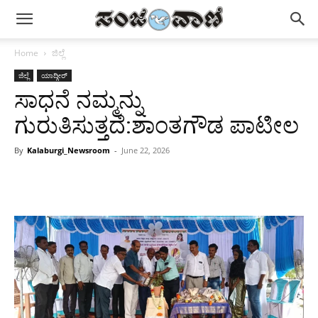
Home
ಜಿಲ್ಲೆ
ಜಿಲ್ಲೆ
ಯಾದ್ಗೀರ್
ಸಾಧನೆ ನಮ್ಮನ್ನು
ಗುರುತಿಸುತ್ತದೆ:ಶಾಂತಗೌಡ ಪಾಟೀಲ
By
Kalaburgi_Newsroom
-
June 22, 2026