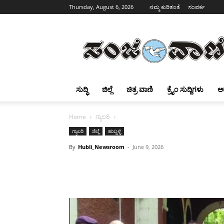
Thursday, August 6, 2026
ನಮ್ಮ ಕುರಿತಂತೆ
ಸಂಪರ್ಕ
Sanjevani
ಸುದ್ಧಿ
ಜಿಲ್ಲೆ
ಚಿತ್ರ ವಾಣಿ
ಕ್ರೈಂ ಸುದ್ದಿಗಳು
ಆ
Home
ಗ್ಯಾಲರಿ
ಗ್ಯಾಲರಿ
ಜಿಲ್ಲೆ
ಹುಬ್ಬಳ್ಳಿ
By
Hubli_Newsroom
-
June 9, 2026