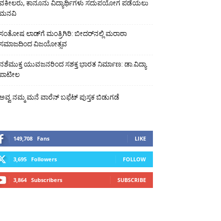
ವಕೀಲರು, ಕಾನೂನು ವಿದ್ಯಾರ್ಥಿಗಳು ಸದುಪಯೋಗ ಪಡೆಯಲು
ಮನವಿ
ಸಂತೋಷ ಲಾಡ್‌ಗೆ ಮಂತ್ರಿಗಿರಿ: ಬೀದರ್‌ನಲ್ಲಿ ಮರಾಠಾ
ಸಮಾಜದಿಂದ ವಿಜಯೋತ್ಸವ
ನಶೆಮುಕ್ತ ಯುವಜನರಿಂದ ಸಶಕ್ತ ಭಾರತ ನಿರ್ಮಾಣ: ಡಾ.ವಿದ್ಯಾ
ಪಾಟೀಲ
ಅವ್ವ ನಮ್ಮ ಮನೆ ವಾರೆನ್ ಬಫೆಟ್ ಪುಸ್ತಕ ಬಿಡುಗಡೆ
149,708
Fans
LIKE
3,695
Followers
FOLLOW
3,864
Subscribers
SUBSCRIBE