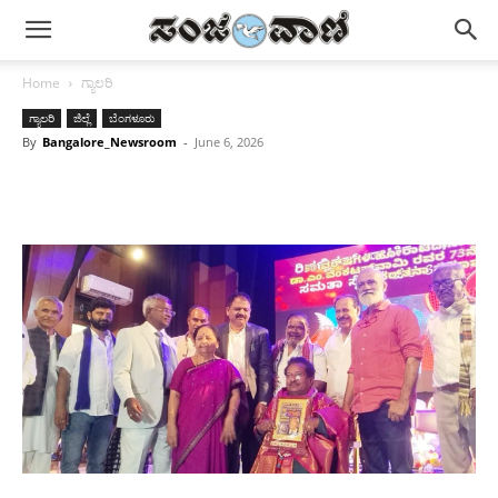
Home
ಗ್ಯಾಲರಿ
ಗ್ಯಾಲರಿ
ಜಿಲ್ಲೆ
ಬೆಂಗಳೂರು
By
Bangalore_Newsroom
-
June 6, 2026