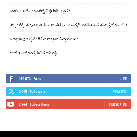
ಎಸ್‍ಐಆರ್ ವೇಳಾಪಟ್ಟಿ ವಿಸ್ತರಣೆಗೆ ಸ್ವಾಗತ
ಪ್ರೊ.ಬಟ್ಟು ಸತ್ಯನಾರಾಯಣ ಅವರ ನಾಯಕತ್ವದಿಂದ ಸಿಯುಕೆ ಸಮಗ್ರ ಬೆಳವಣಿಗೆ
ಕಲ್ಯಾಣಪುರ ಪ್ರವೇಶಿಸಿದ ಅಲ್ಲಮ ಸಿದ್ಧರಾಮರು
ಉಚಿತ ಆರೋಗ್ಯ ಶಿಬಿರ ಯಶಸ್ವಿ
150,072
Fans
LIKE
3,695
Followers
FOLLOW
3,864
Subscribers
SUBSCRIBE