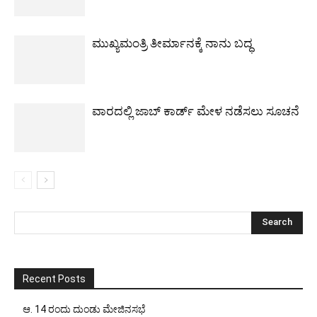
ಮುಖ್ಯಮಂತ್ರಿ ತೀರ್ಮಾನಕ್ಕೆ ನಾನು ಬದ್ಧ
ವಾರದಲ್ಲಿ ಜಾಬ್ ಕಾರ್ಡ್ ಮೇಳ ನಡೆಸಲು ಸೂಚನೆ
Recent Posts
ಆ. 14 ರಂದು ದುಂಡು ಮೇಜಿನಸಭೆ