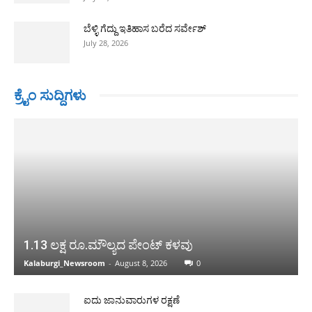
ಬೆಳ್ಳಿ ಗೆದ್ದು ಇತಿಹಾಸ ಬರೆದ ಸರ್ವೇಶ್
July 28, 2026
ಕ್ರೈಂ ಸುದ್ದಿಗಳು
1.13 ಲಕ್ಷ ರೂ.ಮೌಲ್ಯದ ಪೇಂಟ್ ಕಳವು
Kalaburgi_Newsroom
-
August 8, 2026
0
ಐದು ಜಾನುವಾರುಗಳ ರಕ್ಷಣೆ