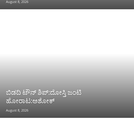
August 8, 2026
ಬಿಡದಿ ಟೌನ್ ಶಿಪ್:ದೋಸ್ತಿ ಜಂಟಿ
ಹೋರಾಟ:ಅಶೋಕ್
August 8, 2026