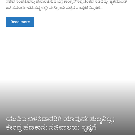
ಸಚಿವ ಸಂಪುಟವನ್ನು ಪುನಾರಚಿಸುವ ಬಗ್ಗೆ ಕಾಂಗ್ರೆಸ್‌ನಲ್ಲಿ ಚಿಂತನೆ ನಡೆದಿದ್ದು, ಹೈಕಮಾಂಡ್
ಜತೆ ಸಮಾಲೋಚಿಸಿ ಸದ್ಯದಲ್ಲೇ ಮತ್ತೊಂದು ಸುತ್ತಿನ ಸಂಪುಟ ವಿಸ್ತರಣೆ...
Read more
ಯುಪಿಐ ಬಳಕೆದಾರರಿಗೆ ಯಾವುದೇ ಶುಲ್ಕವಿಲ್ಲ ;
ಕೇಂದ್ರ ಹಣಕಾಸು ಸಚಿವಾಲಯ ಸ್ಪಷ್ಟನೆ