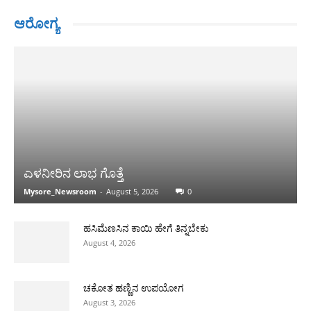
ಆರೋಗ್ಯ
ಎಳನೀರಿನ ಲಾಭ ಗೊತ್ತೆ
Mysore_Newsroom
-
August 5, 2026
0
ಹಸಿಮೆಣಸಿನ ಕಾಯಿ ಹೇಗೆ ತಿನ್ನಬೇಕು
August 4, 2026
ಚಕೋತ ಹಣ್ಣಿನ ಉಪಯೋಗ
August 3, 2026