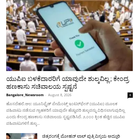
ಯುಪಿಐ ಬಳಕೆದಾರರಿಗೆ ಯಾವುದೇ ಶುಲ್ಕವಿಲ್ಲ ; ಕೇಂದ್ರ
ಹಣಕಾಸು ಸಚಿವಾಲಯ ಸ್ಪಷ್ಟನೆ
Bangalore_Newsroom
-
August 8, 2026
0
ಹೊಸದೆಹಲಿ.ಆ೮: ಯೂನಿಫೈಡ್ ಪೇಮೆಂಟ್ಸ್ ಇಂಟರ್‌ಫೇಸ್ (ಯುಪಿಐ) ಮೂಲಕ
ವಹಿವಾಟು ನಡೆಸುವ ಗ್ರಾಹಕರಿಗೆ ಯಾವುದೇ ಹೆಚ್ಚುವರಿ ಶುಲ್ಕವನ್ನು ವಿಧಿಸಲಾಗುವುದಿಲ್ಲ
ಎಂದು ಕೇಂದ್ರ ಹಣಕಾಸು ಸಚಿವಾಲಯ ಸ್ಪಷ್ಟಪಡಿಸಿದೆ. ೨,೦೦೦ ಕ್ಕಿಂತ ಹೆಚ್ಚಿನ ಯುಪಿಐ
ವಹಿವಾಟುಗಳಿಗೆ ಶುಲ್ಕ...
ಚಿತ್ರರಂಗಕ್ಕೆ ಮೋಹನ್ ಲಾಲ್ ಪುತ್ರಿ ವಿಸ್ಮಯ ಅದ್ಧೂರಿ