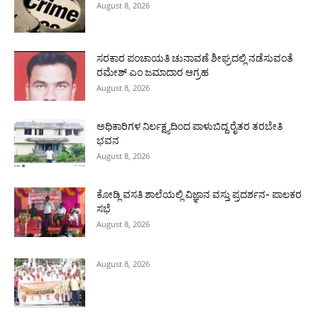
August 8, 2026
ಸರಕಾರ ಪಂಚಾಯತಿ ಚುನಾವಣೆ ಶೀಘ್ರದಲ್ಲಿ ನಡೆಸುವಂತೆ
ರಮೇಶ್ ಎಂ ಜಮಾದಾರ ಆಗ್ರಹ
August 8, 2026
ಅಧಿಕಾರಿಗಳ ನಿರ್ಲಕ್ಷ್ಯದಿಂದ ಪಾಳುಬಿದ್ದ ರೈತರ ತರಬೇತಿ
ಭವನ
August 8, 2026
ಕೋಡ್ಲಿ ವಸತಿ ಶಾಲೆಯಲ್ಲಿ ವಿಜ್ಞಾನ ವಸ್ತು ಪ್ರದರ್ಶನ- ಪಾಲಕರ
ಸಭೆ
August 8, 2026
August 8, 2026