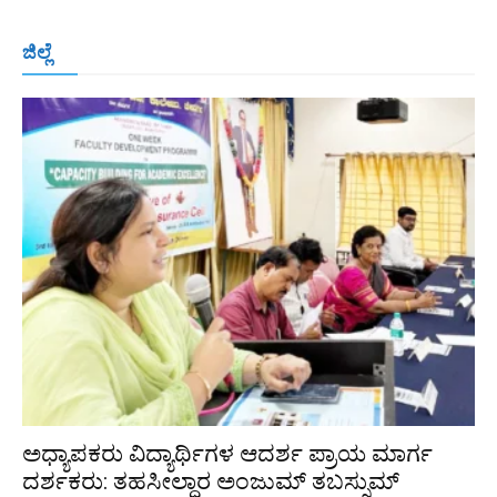
ಬೆಂಗಳೂರು
ಮಂಗಳೂರು
ಹುಬ್ಬಳ್ಳಿ
ಕಲಬುರಗಿ
ಬಳ್ಳಾರಿ
ಜಿಲ್ಲೆ
ರಾಯಚೂರು
ಮೈಸೂರು
ತುಮಕೂರು
ಶಿವಮೊಗ್ಗ
ವಿಜಯಪುರ
ಯಾದ್ಗೀರ್
ಬೀದರ್
More
ಅಧ್ಯಾಪಕರು ವಿದ್ಯಾರ್ಥಿಗಳ ಆದರ್ಶ ಪ್ರಾಯ ಮಾರ್ಗ
ದರ್ಶಕರು: ತಹಸೀಲ್ದಾರ ಅಂಜುಮ್ ತಬಸ್ಸುಮ್