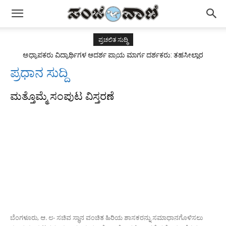
ಪ್ರಚಲಿತ ಸುದ್ಧಿ
ಅಧ್ಯಾಪಕರು ವಿದ್ಯಾರ್ಥಿಗಳ ಆದರ್ಶ ಪ್ರಾಯ ಮಾರ್ಗ ದರ್ಶಕರು: ತಹಸೀಲ್ದಾರ
ಅಂಜುಮ್ ತಬಸ್ಸುಮ್
ಪ್ರಧಾನ ಸುದ್ದಿ
ಮತ್ತೊಮ್ಮೆ ಸಂಪುಟ ವಿಸ್ತರಣೆ
ಬೆಂಗಳೂರು, ಆ. ೮- ಸಚಿವ ಸ್ಥಾನ ವಂಚಿತ ಹಿರಿಯ ಶಾಸಕರನ್ನು ಸಮಾಧಾನಗೊಳಿಸಲು