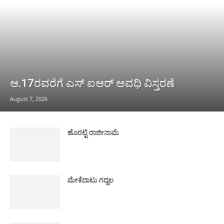
ಆ.17ರವರೆಗೆ ಎಸ್ ಐಆರ್ ಅವಧಿ ವಿಸ್ತರಣೆ
August 7, 2026
ಹೊರಟ್ಟಿ ರಾಜೀನಾಮೆ
ಮೇಕೆದಾಟು ಗದ್ದಲ