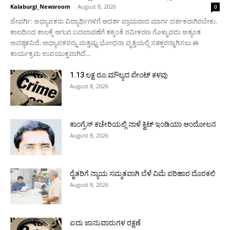
Kalaburgi_Newsroom
-
August 8, 2026
0
ಜೇವರ್ಗಿ: ಅಧ್ಯಾಪಕರು ವಿದ್ಯಾರ್ಥಿಗಳಿಗೆ ಆದರ್ಶ ಪ್ರಾಯರಾದ ಮಾರ್ಗ ದರ್ಶಕರಾಗಿರಬೇಕು.
ಕಾಲದಿಂದ ಕಾಲಕ್ಕೆ ಆಗುವ ಬದಲಾವಣೆಗೆ ತಕ್ಕಂತೆ ನವೀಕರಣ ಗೊಳ್ಳುವದು ಅತ್ಯಂತ
ಅವಶ್ಯಕವಿದೆ. ಅಧ್ಯಾಪಕರನ್ನು ಮತ್ತಷ್ಟು ಭೋಧನಾ ವೃತ್ತಿಯಲ್ಲಿ ಸಶಕ್ತರನ್ನಾಗಿಸಲು ಈ
ಕಾರ್ಯಕ್ರಮ ಉಪಯುಕ್ತವಾಗಿದೆ...
1.13 ಲಕ್ಷ ರೂ.ಮೌಲ್ಯದ ಪೇಂಟ್ ಕಳವು
August 8, 2026
ಕಾಂಗ್ರೆಸ್ ಕಚೇರಿಯಲ್ಲಿ ನಾಳೆ ಕ್ವಿಟ್ ಇಂಡಿಯಾ ಆಂದೋಲನ
August 8, 2026
ರೈತರಿಗೆ ನ್ಯಾಯ ಸಮ್ಮತವಾಗಿ ಬೆಳೆ ವಿಮೆ ಪರಿಹಾರ ದೊರಕಲಿ
August 8, 2026
ಐದು ಜಾನುವಾರುಗಳ ರಕ್ಷಣೆ