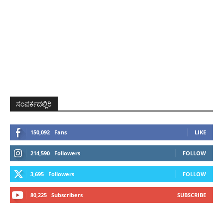
ಸಂಪರ್ಕದಲ್ಲಿರಿ
150,092
Fans
LIKE
214,590
Followers
FOLLOW
3,695
Followers
FOLLOW
80,225
Subscribers
SUBSCRIBE