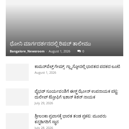
ಧೋನಿ ಮಾರ್ಗದರ್ಶನದಲ್ಲಿ ರಿಷಬ್ ತಾಲೀಮು
Bangalore_Newsroom
-
August 1, 2026
0
ಕಾಮನ್‌ವೆಲ್ತ್ ಗೇಮ್ಸ್: ಗ್ಲ್ಯಾಸ್ಗೋದಲ್ಲಿ ಭಾರತದ ಪದಕದ ಲೂಟಿ
August 1, 2026
ವೈಭವ್ ಸೂರ್ಯವಂಶಿಗೆ ಈಸ್ಟ್ ಝೋನ್ ಉಪನಾಯಕ ಪಟ್ಟ:
ದುಲೀಪ್ ಟ್ರೋಫಿಗೆ ಇಶಾನ್ ಕಿಶನ್ ನಾಯಕ
July 29, 2026
ಶ್ರೀಲಂಕಾ ಪ್ರವಾಸಕ್ಕೆ ಭಾರತ ತಂಡ ಪ್ರಕಟ: ಮೂವರು
ಕನ್ನಡಿಗರಿಗೆ ಸ್ಥಾನ
July 28, 2026