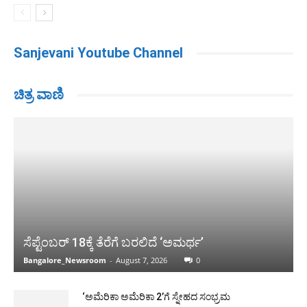
Sanjevani Youtube Channel
ಚಿತ್ರ ವಾಣಿ
ಸೆಪ್ಟೆಂಬರ್ 18ಕ್ಕೆ ತೆರೆಗೆ ಬರಲಿದೆ ‘ಅಮರ್ಥ’
Bangalore_Newsroom
-
August 7, 2026
0
‘ಅಮೆರಿಕಾ ಅಮೆರಿಕಾ 2’ಗೆ ಸ್ನೇಹದ ಸಂಭ್ರಮ