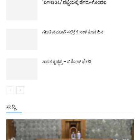
‘ಎಸ್‌ಡಿಡಿಒ’ ಪಟ್ಟಿಯಲ್ಲಿ ಹೆಸರು-ಗೊಂದಲ
ಗಣತಿ ನಮೂನೆ ಸಲ್ಲಿಕೆಗೆ ನಾಳೆ ಕೊನೆ ದಿನ
ಶಾಸಕ ಕೃಷ್ಣಪ್ಪ – ಬಿಕೆಎಚ್ ಭೇಟಿ
ಸುದ್ದಿ
All
ಅಂತರಾಷ್ಟ್ರೀಯ
ರಾಷ್ಟ್ರೀಯ
ರಾಜ್ಯ
More