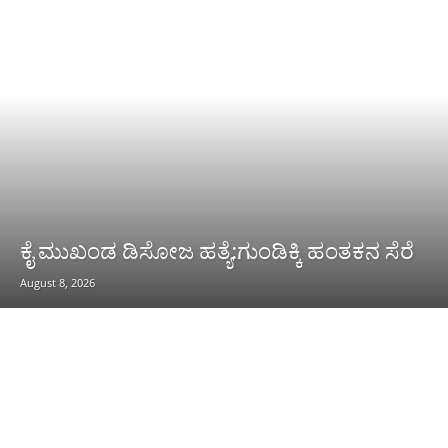
ಕೈ ಮುಖಂಡ ಡಿಸೋಜ ಹತ್ಯೆ:ಗುಂಡಿಕ್ಕಿ ಹಂತಕನ ಸೆರೆ
August 8, 2026