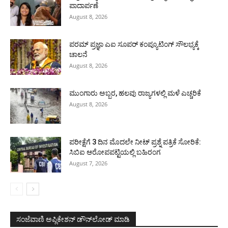
ಪಾದಾರ್ಪಣೆ
August 8, 2026
ಪರಮ್ ಪ್ರಜ್ಞಾ ಎಐ ಸೂಪರ್ ಕಂಪ್ಯೂಟಿಂಗ್ ಸೌಲಭ್ಯಕ್ಕೆ
ಚಾಲನೆ
August 8, 2026
ಮುಂಗಾರು ಅಬ್ಬರ, ಹಲವು ರಾಜ್ಯಗಳಲ್ಲಿ ಮಳೆ ಎಚ್ಚರಿಕೆ
August 8, 2026
ಪರೀಕ್ಷೆಗೆ 3 ದಿನ ಮೊದಲೇ ನೀಟ್ ಪ್ರಶ್ನೆ ಪತ್ರಿಕೆ ಸೋರಿಕೆ:
ಸಿಬಿಐ ಆರೋಪಪಟ್ಟಿಯಲ್ಲಿ ಬಹಿರಂಗ
August 7, 2026
ಸಂಜೆವಾಣಿ ಅಪ್ಲಿಕೇಶನ್ ಡೌನ್‌ಲೋಡ್ ಮಾಡಿ