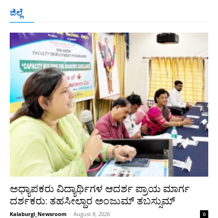
ಬೆಂಗಳೂರು
ಮಂಗಳೂರು
ಹುಬ್ಬಳ್ಳಿ
ಕಲಬುರಗಿ
ಬಳ್ಳಾರಿ
ಜಿಲ್ಲೆ
ರಾಯಚೂರು
ಮೈಸೂರು
ತುಮಕೂರು
ಶಿವಮೊಗ್ಗ
ವಿಜಯಪುರ
ಯಾದ್ಗೀರ್
ಬೀದರ್
More
ಅಧ್ಯಾಪಕರು ವಿದ್ಯಾರ್ಥಿಗಳ ಆದರ್ಶ ಪ್ರಾಯ ಮಾರ್ಗ
ದರ್ಶಕರು: ತಹಸೀಲ್ದಾರ ಅಂಜುಮ್ ತಬಸ್ಸುಮ್
Kalaburgi_Newsroom
-
August 8, 2026
0