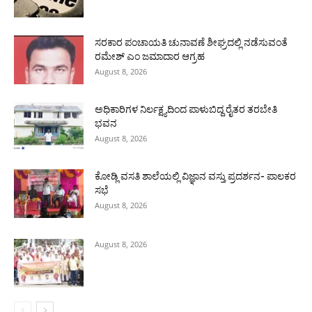
ಸರಕಾರ ಪಂಚಾಯತಿ ಚುನಾವಣೆ ಶೀಘ್ರದಲ್ಲಿ ನಡೆಸುವಂತೆ
ರಮೇಶ್ ಎಂ ಜಮಾದಾರ ಆಗ್ರಹ
August 8, 2026
ಅಧಿಕಾರಿಗಳ ನಿರ್ಲಕ್ಷ್ಯದಿಂದ ಪಾಳುಬಿದ್ದ ರೈತರ ತರಬೇತಿ
ಭವನ
August 8, 2026
ಕೋಡ್ಲಿ ವಸತಿ ಶಾಲೆಯಲ್ಲಿ ವಿಜ್ಞಾನ ವಸ್ತು ಪ್ರದರ್ಶನ- ಪಾಲಕರ
ಸಭೆ
August 8, 2026
August 8, 2026