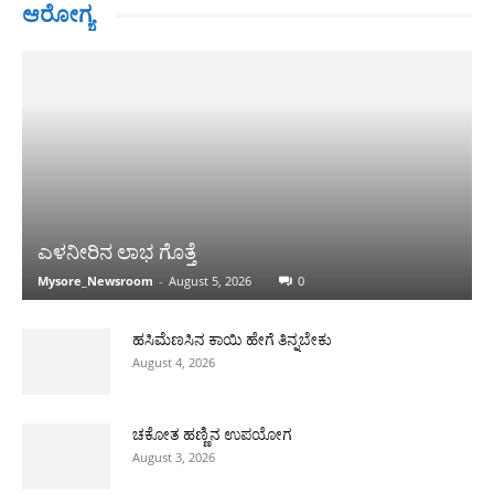
ಆರೋಗ್ಯ
ಎಳನೀರಿನ ಲಾಭ ಗೊತ್ತೆ
Mysore_Newsroom
-
August 5, 2026
0
ಹಸಿಮೆಣಸಿನ ಕಾಯಿ ಹೇಗೆ ತಿನ್ನಬೇಕು
August 4, 2026
ಚಕೋತ ಹಣ್ಣಿನ ಉಪಯೋಗ
August 3, 2026