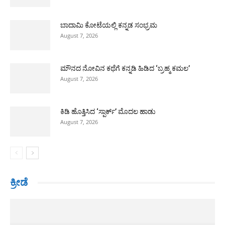
ಬಾದಾಮಿ ಕೋಟೆಯಲ್ಲಿ ಕನ್ನಡ ಸಂಭ್ರಮ
August 7, 2026
ಮೌನದ ನೋವಿನ ಕಥೆಗೆ ಕನ್ನಡಿ ಹಿಡಿದ ‘ಬ್ರಹ್ಮ ಕಮಲ’
August 7, 2026
ಕಿಡಿ ಹೊತ್ತಿಸಿದ ‘ಸ್ಪಾರ್ಕ್’ ಮೊದಲ ಹಾಡು
August 7, 2026
ಕ್ರೀಡೆ