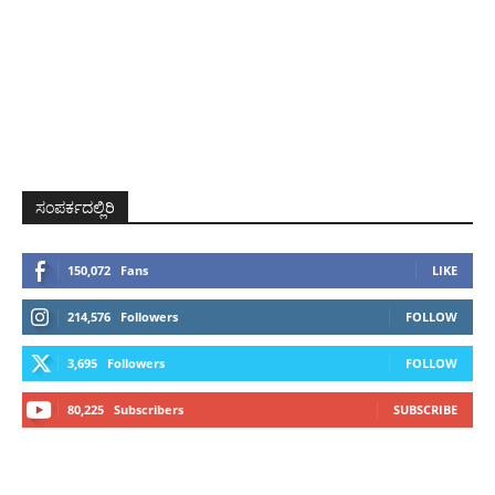
ಸಂಪರ್ಕದಲ್ಲಿರಿ
150,072
Fans
LIKE
214,576
Followers
FOLLOW
3,695
Followers
FOLLOW
80,225
Subscribers
SUBSCRIBE