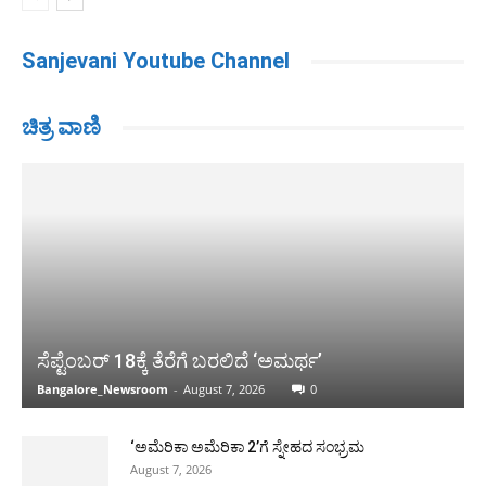
Sanjevani Youtube Channel
ಚಿತ್ರ ವಾಣಿ
ಸೆಪ್ಟೆಂಬರ್ 18ಕ್ಕೆ ತೆರೆಗೆ ಬರಲಿದೆ ‘ಅಮರ್ಥ’
Bangalore_Newsroom
-
August 7, 2026
0
‘ಅಮೆರಿಕಾ ಅಮೆರಿಕಾ 2’ಗೆ ಸ್ನೇಹದ ಸಂಭ್ರಮ
August 7, 2026