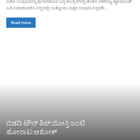
ಸಚಿವ ಸಂಪುಟವನ್ನು ಪುನಾರಚಿಸುವ ಬಗ್ಗೆ ಕಾಂಗ್ರೆಸ್‌ನಲ್ಲಿ ಚಿಂತನೆ ನಡೆದಿದ್ದು, ಹೈಕಮಾಂಡ್
ಜತೆ ಸಮಾಲೋಚಿಸಿ ಸದ್ಯದಲ್ಲೇ ಮತ್ತೊಂದು ಸುತ್ತಿನ ಸಂಪುಟ ವಿಸ್ತರಣೆ...
Read more
ಬಿಡದಿ ಟೌನ್ ಶಿಪ್:ದೋಸ್ತಿ ಜಂಟಿ
ಹೋರಾಟ:ಅಶೋಕ್