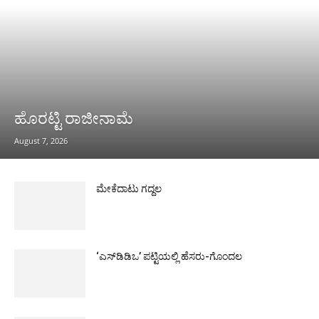
ಹೊರಟ್ಟಿ ರಾಜೀನಾಮೆ
August 7, 2026
ಮೇಕೆದಾಟು ಗದ್ದಲ
‘ಎಸ್‌ಡಿಡಿಒ’ ಪಟ್ಟಿಯಲ್ಲಿ ಹೆಸರು-ಗೊಂದಲ