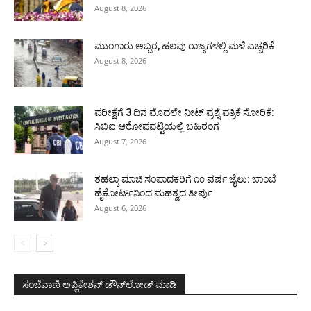
August 8, 2026
ಮುಂಗಾರು ಅಬ್ಬರ, ಹಲವು ರಾಜ್ಯಗಳಲ್ಲಿ ಮಳೆ ಎಚ್ಚರಿಕೆ
August 8, 2026
ಪರೀಕ್ಷೆಗೆ 3 ದಿನ ಮೊದಲೇ ನೀಟ್ ಪ್ರಶ್ನೆ ಪತ್ರಿಕೆ ಸೋರಿಕೆ:
ಸಿಬಿಐ ಆರೋಪಪಟ್ಟಿಯಲ್ಲಿ ಬಹಿರಂಗ
August 7, 2026
ತಹಲ್ಕಾ ಮಾಜಿ ಸಂಪಾದಕರಿಗೆ ೧೦ ವರ್ಷ ಜೈಲು: ಬಾಂಬೆ
ಹೈಕೋರ್ಟ್‌ನಿಂದ ಮಹತ್ವದ ತೀರ್ಪು
August 6, 2026
ಸಂಜೆವಾಣಿ ಅಪ್ಲಿಕೇಶನ್ ಡೌನ್‌ಲೋಡ್ ಮಾಡಿ