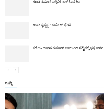
ಗಣತಿ ನಮೂನೆ ಸಲ್ಲಿಕೆಗೆ ನಾಳೆ ಕೊನೆ ದಿನ
ಶಾಸಕ ಕೃಷ್ಣಪ್ಪ – ಬಿಕೆಎಚ್ ಭೇಟಿ
ಕಡೆಯ ಆಷಾಡ ಶುಕ್ರವಾರ ಚಾಮುಂಡಿ ಬೆಟ್ಟದಲ್ಲಿ ಭಕ್ತ ಸಾಗರ
ಸುದ್ದಿ
All
ಅಂತರಾಷ್ಟ್ರೀಯ
ರಾಷ್ಟ್ರೀಯ
ರಾಜ್ಯ
More