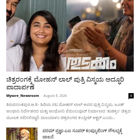
ಚಿತ್ರರಂಗಕ್ಕೆ ಮೋಹನ್ ಲಾಲ್ ಪುತ್ರಿ ವಿಸ್ಮಯ ಅದ್ಧೂರಿ
ಪಾದಾರ್ಪಣೆ
Mysore_Newsroom
-
August 8, 2026
0
ತಿರುವನಂತಪುರ,ಆ.8:- ಹಿರಿಯ ನಟ ಮೋಹನ್ ಲಾಲ್ ಅವರ ಪುತ್ರಿ ವಿಸ್ಮಯ, ಜೂಡ್
ಅಂಥಾನಿ ನಿರ್ದೇಶನದ ಮತ್ತು ಆಂಥೋನಿ ಪೆರುಂಬವೂರ್ ನಿರ್ಮಾಣದ 'ತುಡಕ್ಕಂ' ಚಿತ್ರದ
ಮೂಲಕ ನಟಿಸಲಿದ್ದಾರೆ. ಮಲಯಾಳಂ ಚಿತ್ರರಂಗದ ಕಂಪ್ಲೀಟ್ ಆಕ್ಟರ್ ಎಂದು...
ಪರಮ್ ಪ್ರಜ್ಞಾ ಎಐ ಸೂಪರ್ ಕಂಪ್ಯೂಟಿಂಗ್ ಸೌಲಭ್ಯಕ್ಕೆ
ಚಾಲನೆ