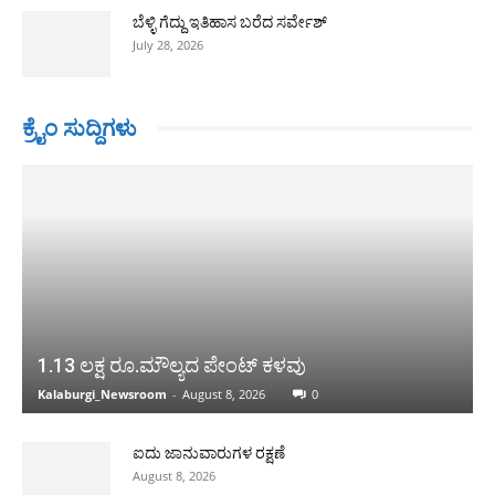
ಬೆಳ್ಳಿ ಗೆದ್ದು ಇತಿಹಾಸ ಬರೆದ ಸರ್ವೇಶ್
July 28, 2026
ಕ್ರೈಂ ಸುದ್ದಿಗಳು
1.13 ಲಕ್ಷ ರೂ.ಮೌಲ್ಯದ ಪೇಂಟ್ ಕಳವು
Kalaburgi_Newsroom
-
August 8, 2026
0
ಐದು ಜಾನುವಾರುಗಳ ರಕ್ಷಣೆ
August 8, 2026