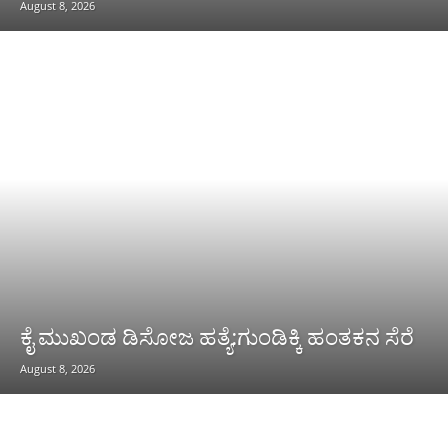
August 8, 2026
ಕೈ ಮುಖಂಡ ಡಿಸೋಜ ಹತ್ಯೆ:ಗುಂಡಿಕ್ಕಿ ಹಂತಕನ ಸೆರೆ
August 8, 2026