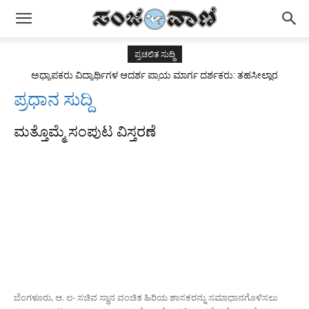
ಪ್ರಚಲಿತ ಸುದ್ಧಿ
ಅಧ್ಯಾಪಕರು ವಿದ್ಯಾರ್ಥಿಗಳ ಆದರ್ಶ ಪ್ರಾಯ ಮಾರ್ಗ ದರ್ಶಕರು: ತಹಸೀಲ್ದಾರ
ಅಂಜುಮ್ ತಬಸ್ಸುಮ್
ಪ್ರಧಾನ ಸುದ್ದಿ
ಮತ್ತೊಮ್ಮೆ ಸಂಪುಟ ವಿಸ್ತರಣೆ
ಬೆಂಗಳೂರು, ಆ. ೮- ಸಚಿವ ಸ್ಥಾನ ವಂಚಿತ ಹಿರಿಯ ಶಾಸಕರನ್ನು ಸಮಾಧಾನಗೊಳಿಸಲು