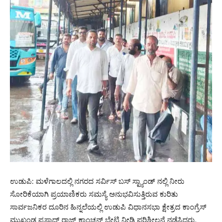
ಉಡುಪಿ: ಮಳೆಗಾಲದಲ್ಲಿ ನಗರದ ಸರ್ವಿಸ್ ಬಸ್ ಸ್ಟ್ಯಾಂಡ್ ನಲ್ಲಿ ನೀರು
ಸೋರಿಕೆಯಾಗಿ ಪ್ರಯಾಣಿಕರು ಸಮಸ್ಯೆ ಅನುಭವಿಸುತ್ತಿರುವ ಕುರಿತು
ಸಾರ್ವಜನಿಕರ ದೂರಿನ ಹಿನ್ನಲೆಯಲ್ಲಿ ಉಡುಪಿ ವಿಧಾನಸಭಾ ಕ್ಷೇತ್ರದ ಕಾಂಗ್ರೆಸ್
ಮುಖಂಡ ಪ್ರಸಾದ್ ರಾಜ್ ಕಾಂಚನ್ ಭೇಟಿ ನೀಡಿ ಪರಿಶೀಲನೆ ನಡೆಸಿದರು.