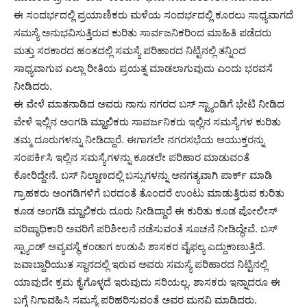
ಈ ಸಂದರ್ಭದಲ್ಲಿ ಪ್ರಯಾಣಿಕರು ಮಳೆಯ ಸಂದರ್ಭದಲ್ಲಿ ಕೂರಲು ಸಾಧ್ಯವಾಗದೆ
ಸಮಸ್ಯೆ ಅನುಭವಿಸುತ್ತಿರುವ ಕುರಿತು ಸಾರ್ವಜನಿಕರಿಂದ ಮಾಹಿತಿ ಪಡೆದರು
ಮತ್ತು ಸರಕಾರದ ಹಂತದಲ್ಲಿ ಸಮಸ್ಯೆ ಪರಿಹಾರದ ನಿಟ್ಟಿನಲ್ಲಿ ತನ್ನಿಂದ
ಸಾಧ್ಯವಾಗುವ ಎಲ್ಲಾ ರೀತಿಯ ಪ್ರಯತ್ನ ಮಾಡಲಾಗುವುದು ಎಂದು ಭರವಸೆ
ನೀಡಿದರು.
ಈ ವೇಳೆ ಮಾತನಾಡಿದ ಅವರು ನಾನು ನಗರದ ಬಸ್ ಸ್ಟ್ಯಾಂಡಿಗೆ ಭೇಟಿ ನೀಡಿದ
ವೇಳೆ ಇಲ್ಲಿನ ಅಂಗಡಿ ಮ್ಹಾಲಿಕರು ಸಾವರ್ಜನಿಕರು ಇಲ್ಲಿನ ಸಮಸ್ಯೆಗಳ ಕುರಿತು
ತಮ್ಮ ದೂರುಗಳನ್ನು ನೀಡಿದ್ದಾರೆ. ಈಗಾಗಲೇ ನಗರಸಭೆಯ ಆಯುಕ್ತರನ್ನು
ಸಂಪರ್ಕಿಸಿ ಇಲ್ಲಿನ ಸಮಸ್ಯೆಗಳನ್ನು ಕೂಡಲೇ ಪರಿಹಾರ ಮಾಡುವಂತೆ
ಕೋರಿದ್ದೇನೆ. ಬಸ್ ನಿಲ್ದಾಣದಲ್ಲಿ ಬಸ್ಸುಗಳನ್ನು ಅನಗತ್ಯವಾಗಿ ಪಾರ್ಕ್ ಮಾಡಿ
ಗ್ರಾಹಕರು ಅಂಗಡಿಗಳಿಗೆ ಬರದಂತೆ ತೊಂದರೆ ಉಂಟು ಮಾಡುತ್ತಿರುವ ಕುರಿತು
ಕೂಡ ಅಂಗಡಿ ಮ್ಹಾಲಿಕರು ದೂರು ನೀಡಿದ್ದಾರೆ ಈ ಕುರಿತು ಕೂಡ ಪೋಲೀಸ್
ವರಿಷ್ಠಾಧಿಕಾರಿ ಅವರಿಗೆ ಪರಿಶೀಲನೆ ನಡೆಸುವಂತೆ ಸೂಚನೆ ನೀಡಿದ್ಧೇವೆ. ಬಸ್
ಸ್ಟ್ಯಾಂಡ್ ಅವ್ಯವಸ್ಥೆ ಕಂಡಾಗ ಉಡುಪಿ ಶಾಸಕರ ವೈಫಲ್ಯ ಎದ್ದುಕಾಣುತ್ತಿದೆ.
ಜವಾಬ್ದಾರಿಯುತ ಸ್ಥಾನದಲ್ಲಿ ಇರುವ ಅವರು ಸಮಸ್ಯೆ ಪರಿಹಾರದ ನಿಟ್ಟಿನಲ್ಲಿ
ಯಾವುದೇ ಕ್ರಮ ಕೈಗೊಳ್ಳದೆ ಇರುವುದು ಸರಿಯಲ್ಲ. ಶಾಸಕರು ಇನ್ನಾದರೂ ಈ
ಬಗ್ಗೆ ನಿಗಾವಹಿಸಿ ಸಮಸ್ಯೆ ಪರಿಹರಿಸುವಂತೆ ಅವರ ಮನವಿ ಮಾಡಿದರು.