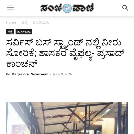
Home
ಜಿಲ್ಲೆ
ಮಂಗಳೂರು
ಜಿಲ್ಲೆ
ಮಂಗಳೂರು
ಸರ್ವಿಸ್ ಬಸ್ ಸ್ಟ್ಯಾಂಡ್ ನಲ್ಲಿ ನೀರು
ಸೋರಿಕೆ; ಶಾಸಕರ ವೈಫಲ್ಯ- ಪ್ರಸಾದ್
ಕಾಂಚನ್
By
Mangalore_Newsroom
-
June 9, 2026