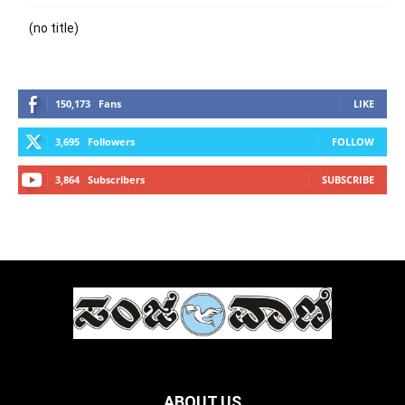
(no title)
150,173
Fans
LIKE
3,695
Followers
FOLLOW
3,864
Subscribers
SUBSCRIBE
ABOUT US