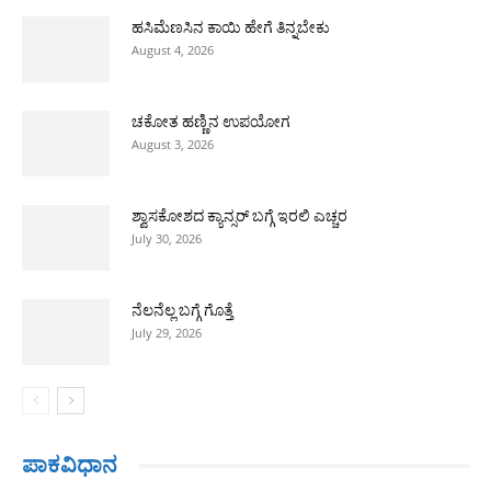
ಹಸಿಮೆಣಸಿನ ಕಾಯಿ ಹೇಗೆ ತಿನ್ನಬೇಕು
August 4, 2026
ಚಕೋತ ಹಣ್ಣಿನ ಉಪಯೋಗ
August 3, 2026
ಶ್ವಾಸಕೋಶದ ಕ್ಯಾನ್ಸರ್ ಬಗ್ಗೆ ಇರಲಿ ಎಚ್ಚರ
July 30, 2026
ನೆಲನೆಲ್ಲ ಬಗ್ಗೆ ಗೊತ್ತೆ
July 29, 2026
ಪಾಕವಿಧಾನ