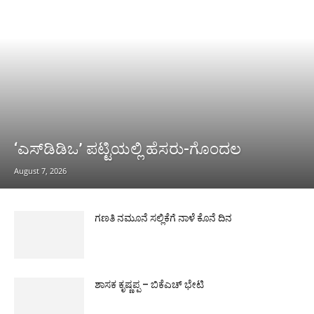
‘ಎಸ್‌ಡಿಡಿಒ’ ಪಟ್ಟಿಯಲ್ಲಿ ಹೆಸರು-ಗೊಂದಲ
August 7, 2026
ಗಣತಿ ನಮೂನೆ ಸಲ್ಲಿಕೆಗೆ ನಾಳೆ ಕೊನೆ ದಿನ
ಶಾಸಕ ಕೃಷ್ಣಪ್ಪ – ಬಿಕೆಎಚ್ ಭೇಟಿ