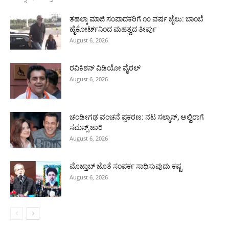
ತಹಲ್ಕಾ ಮಾಜಿ ಸಂಪಾದಕರಿಗೆ ೧೦ ವರ್ಷ ಜೈಲು: ಬಾಂಬೆ
ಹೈಕೋರ್ಟ್‌ನಿಂದ ಮಹತ್ವದ ತೀರ್ಪು
August 6, 2026
ರವಿಕಿಶನ್ ವಿಡಿಯೋ ವೈರಲ್
August 6, 2026
ಚಂಡೀಗಢ ವಂಚನೆ ಪ್ರಕರಣ: ನಟ ಸಲ್ಮಾನ್, ಅಲ್ವಿರಾಗೆ
ಸಮನ್ಸ್ ಜಾರಿ
August 6, 2026
ಮೊಜ್ತಾಬ್ ಜೊತೆ ಸಂಪರ್ಕ ಸಾಧಿಸುವುದು ಕಷ್ಟ
August 6, 2026