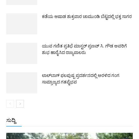
ಕಡೆಯ ಆಷಾಡ ಶುಕ್ರವಾರ ಚಾಮುಂಡಿ ಬೆಟ್ಟದಲ್ಲಿ ಭಕ್ತ ಸಾಗರ
ಯುವ ಗಣಿತ ಪ್ರತಿಭೆ ಮಾಸ್ಟರ್ ಪ್ರಣವ್ ಸಿ. ಗೌಡ ಅವರಿಗೆ
ಶುಭ ಹಾರೈಸಿದ ರಾಜ್ಯಪಾಲರು
ಲಾಲ್‌ಬಾಗ್ ಫಲಪುಷ್ಪ ಪ್ರದರ್ಶನದಲ್ಲಿ ಅರಳಿದ ಗಂಗ
ಸಾಮ್ರಾಜ್ಯದ ಗತವೈಭವ
ಸುದ್ದಿ
All
ಅಂತರಾಷ್ಟ್ರೀಯ
ರಾಷ್ಟ್ರೀಯ
ರಾಜ್ಯ
More