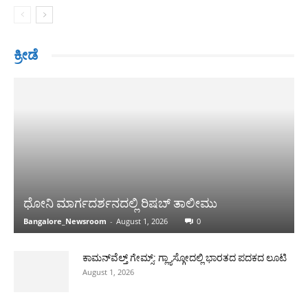
ಕ್ರೀಡೆ
ಧೋನಿ ಮಾರ್ಗದರ್ಶನದಲ್ಲಿ ರಿಷಬ್ ತಾಲೀಮು
Bangalore_Newsroom
-
August 1, 2026
0
ಕಾಮನ್‌ವೆಲ್ತ್ ಗೇಮ್ಸ್: ಗ್ಲ್ಯಾಸ್ಗೋದಲ್ಲಿ ಭಾರತದ ಪದಕದ ಲೂಟಿ
August 1, 2026