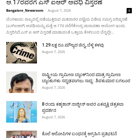
ಆ.17ರವರೆಗೆ ಎಸ್ ಐಆರ್ ಅವಧಿ ವಿಸ್ತರಣೆ
Bangalore_Newsroom
-
August 7, 2026
0
ಬೆಂಗಳೂರು: ರಾಜ್ಯದಲ್ಲಿ ನಡೆಯುತ್ತಿರುವ ಮತದಾರರ ಪಟ್ಟಿಯ ವಿಶೇಷ ಸಮಗ್ರ ಪರಿಷ್ಕರಣೆ
(ಎಸ್ಐಆರ್) ಅವಧಿಯನ್ನು ಮತ್ತೆ ಆ.17ರ ವರೆಗೆಕೇಂದ್ರ ಚುನಾವಣಾ ಆಯೋಗ ಇಂದು
ವಿಸ್ತರಿಸಿದೆ.ಎಸ್ ಐ ಆರ್ ವಿಸ್ತರಣೆ ಮಾಡುವಂತೆ ಒತ್ತಾಯ ಕೇಳಿಬಂದ ಬೆನ್ನಲ್ಲೇ...
1.29 ಲಕ್ಷ ರೂ.ಮೌಲ್ಯದ ಚಿನ್ನ, ಬೆಳ್ಳಿ ಕಳವು
August 7, 2026
ರಾಷ್ಟ್ರೀಯ ಗ್ರಾಮೀಣ ಬ್ಯಾಂಕ್‍ನಿಂದ ಮಾತ್ರ ಗ್ರಾಮೀಣ
ಬ್ಯಾಂಕುಗಳು ಸದೃಢವಾಗಲು ಸಾಧ್ಯ : ಶಿವಕುಮಾರ ಬಗಲೂರ
August 7, 2026
8 ರಂದು ಕಹ್ಕಶಾನ್ ನಾಜ್ನೀನ್ ಅವರ ಏಕವ್ಯಕ್ತಿ ಚಿತ್ರಕಲಾ
ಪ್ರದರ್ಶನ
August 7, 2026
ಕೊಲೆ ಆರೋಪಿಗಳ ಬಂಧನಕ್ಕೆ ಆಗ್ರಹಿಸಿ ಪ್ರತಿಭಟನೆ