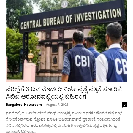
ಪರೀಕ್ಷೆಗೆ 3 ದಿನ ಮೊದಲೇ ನೀಟ್ ಪ್ರಶ್ನೆ ಪತ್ರಿಕೆ ಸೋರಿಕೆ:
ಸಿಬಿಐ ಆರೋಪಪಟ್ಟಿಯಲ್ಲಿ ಬಹಿರಂಗ
Bangalore_Newsroom
-
August 7, 2026
0
ನವದೆಹಲಿ,ಆ.7-ನೀಟ್ ಯುಜಿ ಪರೀಕ್ಷೆ ಆರಂಭಕ್ಕೆ ಮೂರು ದಿನಗಳೇ ಮೊದಲೆ‌ ಪ್ರಶ್ನೆ ಪತ್ರಿಕೆ
ಸೋರಿಕೆಯಾಗಿರುವ ಸ್ಪೋಟಕ ಮಾಹಿತಿ ಬಹಿರಂಗವಾಗಿದೆ.ಪ್ರಕರಣಕ್ಕೆ ಸಂಬಂಧಿಸಿದಂತೆ
ಸಿಬಿಐ ಸಲ್ಲಿಸಿರುವ ಆರೋಪಪಟ್ಡಿಯಲ್ಲಿ ಈ ಮಾಹಿತಿ ಉಲ್ಲೇಖಿಸಿದೆ. ಪ್ರಶ್ನೆ ಪತ್ರಿಕೆಗಳನ್ನು
ವಾಟ್ಸಾಪ್, ಟೆಲಿಗ್ರಾಂ...