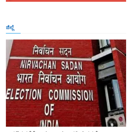
ಬೆಂಗಳೂರು
ಮಂಗಳೂರು
ಹುಬ್ಬಳ್ಳಿ
ಕಲಬುರಗಿ
ಬಳ್ಳಾರಿ
ಜಿಲ್ಲೆ
ರಾಯಚೂರು
ಮೈಸೂರು
ತುಮಕೂರು
ಶಿವಮೊಗ್ಗ
ವಿಜಯಪುರ
ಯಾದ್ಗೀರ್
ಬೀದರ್
More