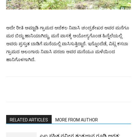
ಅದೇ ರೀತಿ ಅಮ್ಟಾಡಿ ಗ್ರಾಮದ ಅಜೆಕಲ ನಿವಾಸಿ ಚಂದ್ರಶೇಖರ ಅವರ ಮನೆಗೂ
ಮರ ಬಿದ್ದು ಹಾನಿಯಾಗಿದ್ದು, ಮನೆ ವಾಸಕ್ಕೆ ಅಯೋಗ್ಯಗೊಂಡ ಹಿನ್ನೆಲೆಯಲ್ಲಿ
ಅವರು ಪ್ರಸ್ತುತ ಬಾಡಿಗೆ ಮನೆಯಲ್ಲಿ ವಾಸಿಸುತ್ತಿದ್ದಾರೆ. ಇನ್ನೊಂದೆಡೆ, ವಿಟ್ಲ ಕಸಬಾ
ಗ್ರಾಮದ ಅಲಂಗಾರು ನಿವಾಸಿ ವನಜಾ ಅವರ ಮನೆಯೂ ಮಳೆಯಿಂದ
ಹಾನಿಗೊಳಗಾಗಿದೆ.
RELATED ARTICLES
MORE FROM AUTHOR
ಎಐ ಸಹಿತ ನವೀನ ತಂತ್ರಜ್ಞಾನ ರೂಢಿ ಅಗತ್ಯ: