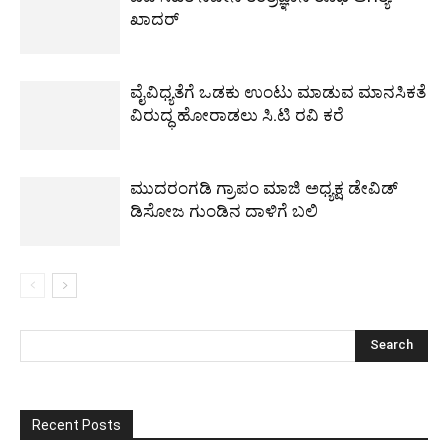
ಖಾದರ್
ವೈವಿಧ್ಯತೆಗೆ ಒಡಕು ಉಂಟು ಮಾಡುವ ಮಾನಸಿಕತೆ
ವಿರುದ್ಧ ಹೋರಾಡಲು ಸಿ.ಟಿ ರವಿ ಕರೆ
ಮುದರಂಗಡಿ ಗ್ರಾಪಂ ಮಾಜಿ ಅಧ್ಯಕ್ಷ ಡೇವಿಡ್
ಡಿಸೋಜ ಗುಂಡಿನ ದಾಳಿಗೆ ಬಲಿ
Recent Posts