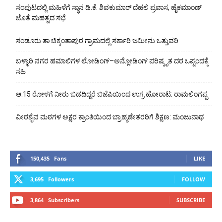
ಸಂಪುಟದಲ್ಲಿ ಮಹಿಳೆಗೆ ಸ್ಥಾನ ಡಿ.ಕೆ. ಶಿವಕುಮಾರ್ ದೆಹಲಿ ಪ್ರವಾಸ, ಹೈಕಮಾಂಡ್
ಜೊತೆ ಮಹತ್ವದ ಸಭೆ
ಸಂಡೂರು ತಾ ಚಿಕ್ಕಂತಾಪುರ ಗ್ರಾಮದಲ್ಲಿ ಸರ್ಕಾರಿ ಜಮೀನು ಒತ್ತುವರಿ
ಬಳ್ಳಾರಿ ನಗರ ಹಮಾಲಿಗಳ ಲೋಡಿಂಗ್–ಅನ್ಲೋಡಿಂಗ್ ಪರಿಷ್ಕೃತ ದರ ಒಪ್ಪಂದಕ್ಕೆ
ಸಹಿ
ಆ.15 ರೋಳಗೆ ನೀರು ಬಿಡದಿದ್ದರೆ ಬಿಜೆಪಿಯಿಂದ ಉಗ್ರ ಹೋರಾಟ: ರಾಮಲಿಂಗಪ್ಪ
ವೀರಶೈವ ಮಠಗಳ ಅಕ್ಷರ ಕ್ರಾಂತಿಯಿಂದ ಬ್ರಾಹ್ಮಣೇತರರಿಗೆ ಶಿಕ್ಷಣ: ಮಂಜುನಾಥ
150,435
Fans
LIKE
3,695
Followers
FOLLOW
3,864
Subscribers
SUBSCRIBE