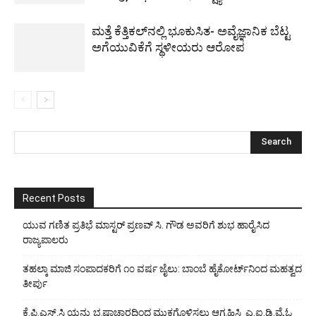
ಮತ್ತೆ ಕೆತ್ತಿಕಲ್‌ನಲ್ಲಿ ಭೂಕುಸಿತ- ಅವೈಜ್ಞಾನಿಕ ಬೆಟ್ಟ
ಅಗೆಯುವಿಕೆಗೆ ಸ್ಥಳೀಯರು ಆರೋಪ
Recent Posts
ಯುವ ಗಣಿತ ಪ್ರತಿಭೆ ಮಾಸ್ಟರ್ ಪ್ರಣವ್ ಸಿ. ಗೌಡ ಅವರಿಗೆ ಶುಭ ಹಾರೈಸಿದ
ರಾಜ್ಯಪಾಲರು
ತಹಲ್ಕಾ ಮಾಜಿ ಸಂಪಾದಕರಿಗೆ ೧೦ ವರ್ಷ ಜೈಲು: ಬಾಂಬೆ ಹೈಕೋರ್ಟ್‌ನಿಂದ ಮಹತ್ವದ
ತೀರ್ಪು
ಕೆ.ಪಿ.ಎಸ್.ಸಿ ಯನ್ನು ಭ್ರಷ್ಟಾಚಾರದಿಂದ ಮುಕ್ತಗೊಳಿಸಲು ಆಗ್ರಹಿಸಿ ಎ.ಐ.ಡಿ.ವೈ.ಓ