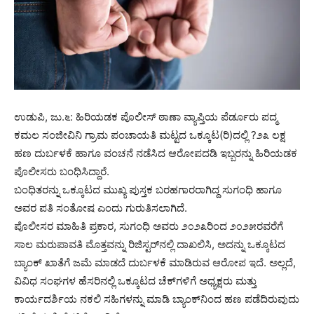
ಉಡುಪಿ, ಜು.೬: ಹಿರಿಯಡಕ ಪೊಲೀಸ್ ಠಾಣಾ ವ್ಯಾಪ್ತಿಯ ಪೆರ್ಡೂರು ಪದ್ಮ
ಕಮಲ ಸಂಜೀವಿನಿ ಗ್ರಾಮ ಪಂಚಾಯತಿ ಮಟ್ಟದ ಒಕ್ಕೂಟ(ರಿ)ದಲ್ಲಿ ?೨೩ ಲಕ್ಷ
ಹಣ ದುರ್ಬಳಕೆ ಹಾಗೂ ವಂಚನೆ ನಡೆಸಿದ ಆರೋಪದಡಿ ಇಬ್ಬರನ್ನು ಹಿರಿಯಡಕ
ಪೊಲೀಸರು ಬಂಧಿಸಿದ್ದಾರೆ.
ಬಂಧಿತರನ್ನು ಒಕ್ಕೂಟದ ಮುಖ್ಯ ಪುಸ್ತಕ ಬರಹಗಾರರಾಗಿದ್ದ ಸುಗಂಧಿ ಹಾಗೂ
ಅವರ ಪತಿ ಸಂತೋಷ ಎಂದು ಗುರುತಿಸಲಾಗಿದೆ.
ಪೊಲೀಸರ ಮಾಹಿತಿ ಪ್ರಕಾರ, ಸುಗಂಧಿ ಅವರು ೨೦೨೩ರಿಂದ ೨೦೨೫ರವರೆಗೆ
ಸಾಲ ಮರುಪಾವತಿ ಮೊತ್ತವನ್ನು ರಿಜಿಸ್ಟರ್‌ನಲ್ಲಿ ದಾಖಲಿಸಿ, ಅದನ್ನು ಒಕ್ಕೂಟದ
ಬ್ಯಾಂಕ್ ಖಾತೆಗೆ ಜಮೆ ಮಾಡದೆ ದುರ್ಬಳಕೆ ಮಾಡಿರುವ ಆರೋಪ ಇದೆ. ಅಲ್ಲದೆ,
ವಿವಿಧ ಸಂಘಗಳ ಹೆಸರಿನಲ್ಲಿ ಒಕ್ಕೂಟದ ಚೆಕ್‌ಗಳಿಗೆ ಅಧ್ಯಕ್ಷರು ಮತ್ತು
ಕಾರ್ಯದರ್ಶಿಯ ನಕಲಿ ಸಹಿಗಳನ್ನು ಮಾಡಿ ಬ್ಯಾಂಕ್‌ನಿಂದ ಹಣ ಪಡೆದಿರುವುದು