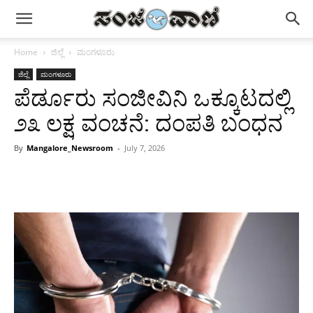
Home
ಜಿಲ್ಲೆ
ಮಂಗಳೂರು
ಜಿಲ್ಲೆ
ಮಂಗಳೂರು
ಪೆರ್ಡೂರು ಸಂಜೀವಿನಿ ಒಕ್ಕೂಟದಲ್ಲಿ
೨೩ ಲಕ್ಷ ವಂಚನೆ: ದಂಪತಿ ಬಂಧನ
By
Mangalore_Newsroom
-
July 7, 2026