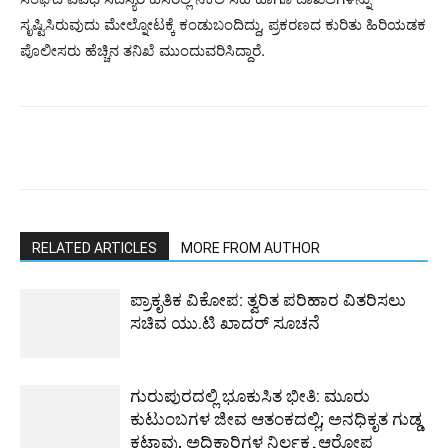
ಸೃಷ್ಟಿಸಿರುವುದು ಮೇಲ್ನೋಟಕ್ಕೆ ಕಂಡುಬಂದಿದ್ದು, ಪ್ರಕರಣದ ಕುರಿತು ಹಿರಿಯಡಕ
ಪೊಲೀಸರು ಹೆಚ್ಚಿನ ತನಿಖೆ ಮುಂದುವರಿಸಿದ್ದಾರೆ.
RELATED ARTICLES
MORE FROM AUTHOR
ಪ್ರಾಕೃತಿಕ ವಿಕೋಪ: ತ್ವರಿತ ಪರಿಹಾರ ವಿತರಿಸಲು
ಸಚಿವ ಯು.ಟಿ ಖಾದರ್ ಸೂಚನೆ
ಗುರುಪುರದಲ್ಲಿ ಭೂಕುಸಿತ ಭೀತಿ: ಮೂರು
ಕುಟುಂಬಗಳ ಜೀವ ಆತಂಕದಲ್ಲಿ; ಅನಧಿಕೃತ ಗುಡ್ಡ
ಕಟಾವು, ಅಧಿಕಾರಿಗಳ ನಿರ್ಲಕ್ಷ್ಯ ಆರೋಪ