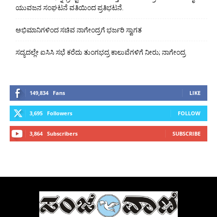
ಯುವಜನ ಸಂಘಟನೆ ವತಿಯಿಂದ ಪ್ರತಿಭಟನೆ.
ಅಭಿಮಾನಿಗಳಿಂದ ಸಚಿವ ನಾಗೇಂದ್ರಗೆ ಭರ್ಜರಿ ಸ್ವಾಗತ
ಸದ್ಯದಲ್ಲೇ ಐಸಿಸಿ ಸಭೆ ಕರೆದು ತುಂಗಭದ್ರ ಕಾಲುವೆಗಳಿಗೆ ನೀರು; ನಾಗೇಂದ್ರ
149,834
Fans
LIKE
3,695
Followers
FOLLOW
3,864
Subscribers
SUBSCRIBE