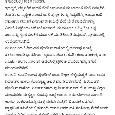
ತನಿಖೆಯಲ್ಲಿ ಬೆಳಕಿಗೆ ಬಂದಿದೆ.
ಇದಲ್ಲದೆ, ಲೆಕ್ಕಪರಿಶೋಧನೆ ವೇಳೆ ಅನುಮಾನ ಮೂಡದಂತೆ ಬೇರೆ ಸದಸ್ಯರಿಗೆ
ತೋರಿಸಲು ಪ್ರತ್ಯೇಕ ಸಾಲದ ಖಾತೆ ಪುಸ್ತಕಗಳನ್ನು ಸಿದ್ಧಪಡಿಸಿ, ಕಾರ್ಯಕಾರಿ
ಸಮಿತಿಗೂ ವಂಚನೆ ಎಸಗುವ ರೀತಿಯಲ್ಲಿ ಬೇರೆ ಬೇರೆ ದಾಖಲೆಗಳನ್ನು
ನಿರ್ವಹಿಸಿದ್ದರೆಂದು ಆರೋಪಿಸಲಾಗಿದೆ. ಈ ಮೂಲಕ ಒಟ್ಟು ?೨೩ ಲಕ್ಷ
ಹಣವನ್ನು ಸ್ವಂತ ಬಳಕೆಗೆ ದುರ್ಬಳಕೆ ಮಾಡಿಕೊಂಡಿರುವುದಾಗಿ ಪ್ರಕರಣದಲ್ಲಿ
ಉಲ್ಲೇಖಿಸಲಾಗಿದೆ.
ಈ ಸಂಬಂಧ ಹಿರಿಯಡಕ ಪೊಲೀಸ್ ಠಾಣೆಯಲ್ಲಿ ಅಪರಾಧ ಸಂಖ್ಯೆ
೩೯/೨೦೨೬ರಡಿ ಭಾರತೀಯ ನ್ಯಾಯ ಸಂಹಿತೆ (ಃಓS) ಕಲಂ ೩೧೬(೪), ೩೧೮,
೩೩೬(೩) ಹಾಗೂ ೩೪೦(೨) ಅಡಿಯಲ್ಲಿ ಪ್ರಕರಣ ದಾಖಲಾಗಿದ್ದು, ತನಿಖೆ
ಮುಂದುವರಿದಿದೆ.
ಉಡುಪಿ ಉಪವಿಭಾಗದ ಪೊಲೀಸ್ ಉಪಾಧೀಕ್ಷಕ ಬೆಳ್ಳಿಯಪ್ಪ ಕೆ.ಯು. ಅವರ
ನಿರ್ದೇಶನ ಹಾಗೂ ಗೋಪಿಕೃಷ್ಣ ಅವರ ಮಾರ್ಗದರ್ಶನದಲ್ಲಿ, ಹಿರಿಯಡಕ
ಪೊಲೀಸ್ ಠಾಣೆಯ ಪಿಎಸ್‌ಐಗಳಾದ ಪುನೀತ್ ಕುಮಾರ್ ಬಿ.ಇ. ಮತ್ತು ವಿಠ್ಠಲ
ಮಲವಡಕರ ನೇತೃತ್ವದ ತಂಡವು ಜುಲೈ ೬ರಂದು ಆರೋಪಿಗಳಾದ ಸುಗಂಧಿ
ಹಾಗೂ ಸಂತೋಷರನ್ನು ವಶಕ್ಕೆ ಪಡೆದು ಬಂಧಿಸಿ ವಿಚಾರಣೆ ನಡೆಸಿದೆ.
ಪ್ರಾಥಮಿಕ ತನಿಖೆಯಲ್ಲಿ ಸುಗಂಧಿ ಹಾಗೂ ಅವರ ಪತಿ ಸಂತೋಷ ಸೇರಿಕೊಂಡು
ಸಂಘದ ವಿವಿಧ ಸದಸ್ಯರ ಹೆಸರಲ್ಲಿ ನಕಲಿ ಸಹಿ ಹಾಗೂ ದಾಖಲೆಗಳನ್ನು