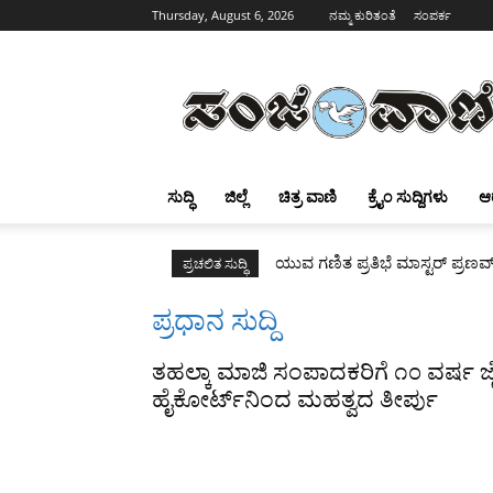
Thursday, August 6, 2026
ನಮ್ಮ ಕುರಿತಂತೆ
ಸಂಪರ್ಕ
Sanjevani
ಸುದ್ಧಿ
ಜಿಲ್ಲೆ
ಚಿತ್ರ ವಾಣಿ
ಕ್ರೈಂ ಸುದ್ದಿಗಳು
ಆ
ಯುವ ಗಣಿತ ಪ್ರತಿಭೆ ಮಾಸ್ಟರ್ ಪ್ರಣವ
ಪ್ರಚಲಿತ ಸುದ್ಧಿ
ಪ್ರಧಾನ ಸುದ್ದಿ
ತಹಲ್ಕಾ ಮಾಜಿ ಸಂಪಾದಕರಿಗೆ ೧೦ ವರ್ಷ ಜ
ಹೈಕೋರ್ಟ್‌ನಿಂದ ಮಹತ್ವದ ತೀರ್ಪು