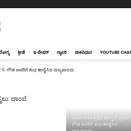
ರೋಗ್ಯ
ಕ್ರೀಡೆ
ಇ-ಪೇಪರ್
ಗ್ಯಾಲರಿ
ಪಾಕವಿಧಾನ
YOUTUBE CHA
್ ಸಿ. ಗೌಡ ಅವರಿಗೆ ಶುಭ ಹಾರೈಸಿದ ರಾಜ್ಯಪಾಲರು
ೈಲು: ಬಾಂಬೆ
ಯುವ ಗಣಿತ ಪ್ರತಿಭೆ ಮಾಸ್ಟರ್ ಪ್ರಣವ್ 
ಗೌಡ ಅವರಿಗೆ ಶುಭ ಹಾರೈಸಿದ
ರಾಜ್ಯಪಾಲರು