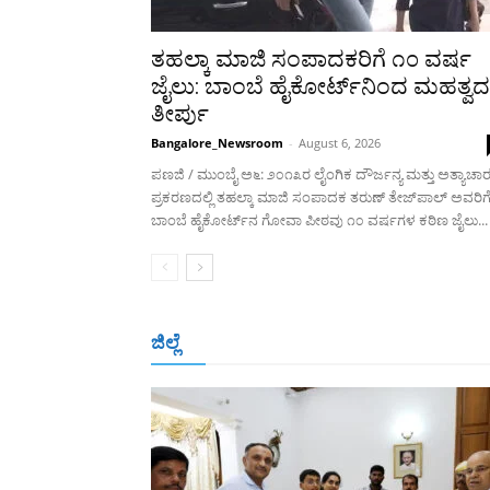
ತಹಲ್ಕಾ ಮಾಜಿ ಸಂಪಾದಕರಿಗೆ ೧೦ ವರ್ಷ
ಜೈಲು: ಬಾಂಬೆ ಹೈಕೋರ್ಟ್‌ನಿಂದ ಮಹತ್ವದ
ತೀರ್ಪು
Bangalore_Newsroom
-
August 6, 2026
ಪಣಜಿ / ಮುಂಬೈ ಅ೬: ೨೦೧೩ರ ಲೈಂಗಿಕ ದೌರ್ಜನ್ಯ ಮತ್ತು ಅತ್ಯಾಚಾ
ಪ್ರಕರಣದಲ್ಲಿ ತಹಲ್ಕಾ ಮಾಜಿ ಸಂಪಾದಕ ತರುಣ್ ತೇಜ್‌ಪಾಲ್ ಅವರಿಗ
ಬಾಂಬೆ ಹೈಕೋರ್ಟ್‌ನ ಗೋವಾ ಪೀಠವು ೧೦ ವರ್ಷಗಳ ಕಠಿಣ ಜೈಲು...
ಜಿಲ್ಲೆ
ಬೆಂಗಳೂರು
ಮಂಗಳೂರು