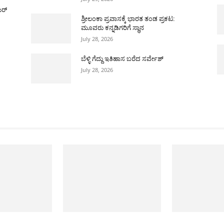
ಯರ್
ಶ್ರೀಲಂಕಾ ಪ್ರವಾಸಕ್ಕೆ ಭಾರತ ತಂಡ ಪ್ರಕಟ:
ಮೂವರು ಕನ್ನಡಿಗರಿಗೆ ಸ್ಥಾನ
July 28, 2026
ಬೆಳ್ಳಿ ಗೆದ್ದು ಇತಿಹಾಸ ಬರೆದ ಸರ್ವೇಶ್
July 28, 2026