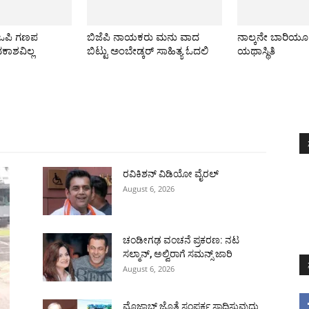
ಿಒಪಿ ಗಣಪ
ಬಿಜೆಪಿ ನಾಯಕರು ಮನು ವಾದ
ನಾಲ್ಕನೇ ಬಾರಿಯ
ವಕಾಶವಿಲ್ಲ
ಬಿಟ್ಟು ಅಂಬೇಡ್ಕರ್ ಸಾಹಿತ್ಯ ಓದಲಿ
ಯಥಾಸ್ಥಿತಿ
All
ಅಂತರಾಷ್ಟ್ರೀಯ
ರಾಷ್ಟ್ರೀಯ
ರಾಜ್ಯ
More
ರವಿಕಿಶನ್ ವಿಡಿಯೋ ವೈರಲ್
August 6, 2026
ಚಂಡೀಗಢ ವಂಚನೆ ಪ್ರಕರಣ: ನಟ
ಸಲ್ಮಾನ್, ಅಲ್ವಿರಾಗೆ ಸಮನ್ಸ್ ಜಾರಿ
August 6, 2026
ಮೊಜ್ತಾಬ್ ಜೊತೆ ಸಂಪರ್ಕ ಸಾಧಿಸುವುದು