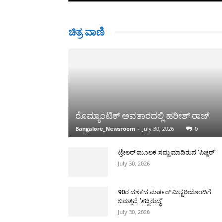
ಚಿತ್ರ ವಾಣಿ
ರೊಮ್ಯಾಂಟಿಕ್ ಅವತಾರದಲ್ಲಿ ಹರೀಶ್ ರಾಜ್
Bangalore_Newsroom
-
July 30, 2026
0
ಟ್ರೇಲರ್ ಮೂಲಕ ಸದ್ದು ಮಾಡಿರುವ ‘ಪಿಚ್ಚರ್’
July 30, 2026
90ರ ದಶಕದ ಮರ್ಡರ್ ಮಿಸ್ಟರಿಯೊಂದಿಗೆ
ಬರುತ್ತಿದೆ ‘ತದ್ವಿರುದ್ಧ’
July 30, 2026