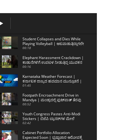
Student Collapses and Dies While
Playing Volleyball | ಆಟವಾಡುತ್ತಿದ್ದಾಗಲೇ
ನೆಲಕ್ಕೆ ಕುಸಿದ ಲಿಖಿತ್ ಅಮೀನ್
00:18
Elephant Harassment Crackdown |
ಕಾಡಾನೆಗಳಿಗೆ ಉಪಟಳ ನೀಡುತ್ತಿದ್ದ ಯುವಕನ
ಬಂಧನ
00:16
Karnataka Weather Forecast |
ಕರ್ನಾಟಕ ರಾಜ್ಯದ ಹವಮಾನ ಮುನ್ಸೂಚನೆ |
06/08/2026 | Sanjevani News
01:45
Footpath Encroachment Drive in
Mandya | ಮಂಡ್ಯದಲ್ಲಿ ಫುಟ್‌ಪಾತ್ ತೆರವು
ಕಾರ್ಯಾಚರಣೆ
00:52
Youth Congress Pastes Anti-Modi
Stickers | ಬಿಜೆಪಿ ಬ್ಯಾನರ್‌ಗಳ ಮೇಲೆ
ಮೋದಿ ವಿರುದ್ಧದ ಸ್ಟಿಕ್ಕರ್
02:42
Cabinet Portfolio Allocation
Expected Soon | ಭ್ರಷ್ಟಾಚಾರ ಆರೋಪಕ್ಕೆ