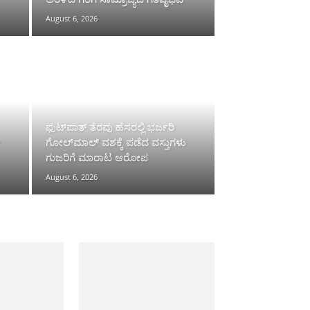
August 6, 2026
ಫುಟ್‌ಪಾತ್ ತೆರವು ಹೆಸರಲ್ಲಿ ಭರ್ಜರಿ
್
ಗೋಲ್‌ಮಾಲ್ ವಶಕ್ಕೆ ಪಡೆದ ವಸ್ತುಗಳು
ಗುಜರಿಗೆ ಮಾರಾಟ ಆರೋಪ
August 6, 2026