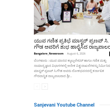
ಯುವ ಗಣಿತ ಪ್ರತಿಭೆ ಮಾಸ್ಟರ್ ಪ್ರಣವ್ ಸಿ.
ಗೌಡ ಅವರಿಗೆ ಶುಭ ಹಾರೈಸಿದ ರಾಜ್ಯಪಾಲ
Bangalore_Newsroom
-
August 6, 2026
ಬೆಂಗಳೂರು : ಯುವ ಮಾನವ ಕ್ಯಾಲ್ಕುಲೇಟರ್ ಹಾಗೂ ಗಣಿತ ಮತ್ತು
ಸಾಮಾನ್ಯ ಜ್ಞಾನ ವಿಭಾಗಗಳಲ್ಲಿ ಅನೇಕ ವಿಶ್ವ ದಾಖಲೆಗಳನ್ನು ನಿರ್ಮಿಸಿ
ಮಾಸ್ಟರ್ ಪ್ರಣವ್ ಸಿ.ಗೌಡ ಅವರು ಲೋಕಭವನದಲ್ಲಿ ಕರ್ನಾಟಕ
ಗೌರವಾನ್ವಿತ ರಾಜ್ಯಪಾಲರಾದ ಶ್ರೀ...
Sanjevani Youtube Channel