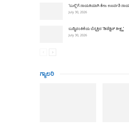
‘ಬುಲ್ಲಿ’ಗೆ ನಾಯಕಿಯಾಗಿ ತೇಜ ಊರ್ವಶಿ ನಾ
July 30, 2026
ಬುದ್ಧಿವಂತಿಕೆಯ ಬೆನ್ನತ್ತಿದ ‘ಡಿಟೆಕ್ಟಿವ್ ತೀಕ್ಷ್ಣ’
July 30, 2026
ಗ್ಯಾಲರಿ