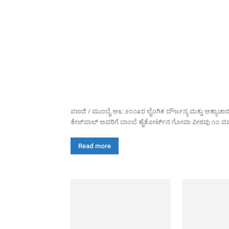
ಪಣಜಿ / ಮುಂಬೈ ಅ೬: ೨೦೧೩ರ ಲೈಂಗಿಕ ದೌರ್ಜನ್ಯ ಮತ್ತು ಅತ್ಯಾಚಾ
ತೇಜ್‌ಪಾಲ್ ಅವರಿಗೆ ಬಾಂಬೆ ಹೈಕೋರ್ಟ್‌ನ ಗೋವಾ ಪೀಠವು ೧೦ ವರ್
Read more