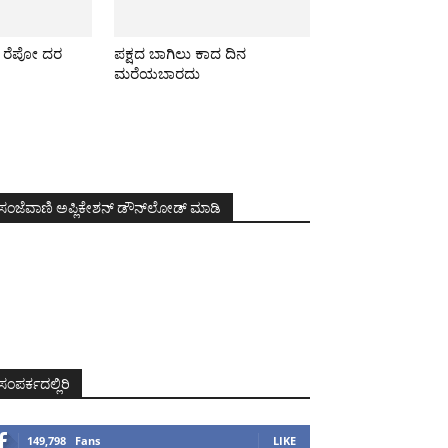
ೂ ರೆಪೋ ದರ
ಪಕ್ಷದ ಬಾಗಿಲು ಕಾದ ದಿನ
ಮರೆಯಬಾರದು
ಸಂಜೆವಾಣಿ ಅಪ್ಲಿಕೇಶನ್ ಡೌನ್‌ಲೋಡ್ ಮಾಡಿ
ಸಂಪರ್ಕದಲ್ಲಿರಿ
149,798
Fans
LIKE