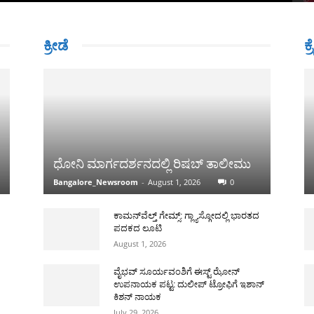
ಕ್ರೀಡೆ
ಕ್
ಧೋನಿ ಮಾರ್ಗದರ್ಶನದಲ್ಲಿ ರಿಷಬ್ ತಾಲೀಮು
Bangalore_Newsroom
-
August 1, 2026
0
ಕಾಮನ್‌ವೆಲ್ತ್ ಗೇಮ್ಸ್: ಗ್ಲ್ಯಾಸ್ಗೋದಲ್ಲಿ ಭಾರತದ
ಪದಕದ ಲೂಟಿ
August 1, 2026
ವೈಭವ್ ಸೂರ್ಯವಂಶಿಗೆ ಈಸ್ಟ್ ಝೋನ್
ಉಪನಾಯಕ ಪಟ್ಟ: ದುಲೀಪ್ ಟ್ರೋಫಿಗೆ ಇಶಾನ್
ಕಿಶನ್ ನಾಯಕ
July 29, 2026