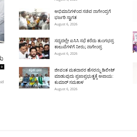
ಅಭಿಮಾನಿಗಳಿಂದ ಸಚಿವ ನಾಗೇಂದ್ರಗೆ
ಭರ್ಜರಿ ಸ್ವಾಗತ
August 6, 2026
ಸದ್ಯದಲ್ಲೇ ಐಸಿಸಿ ಸಭೆ ಕರೆದು ತುಂಗಭದ್ರ
ಕಾಲುವೆಗಳಿಗೆ ನೀರು; ನಾಗೇಂದ್ರ
August 6, 2026
ರು
0
ಜೀವಂತ ಮತದಾರರ ಹೆಸರನ್ನು ಡಿಲೀಟ್
ಮಾಡುವುದು ಪ್ರಜಾಪ್ರಭುತ್ವಕ್ಕೆ ಅಪಾಯ:
ರುವ
ಕುಮಾರ್ ಸಮತಾಳ
August 6, 2026