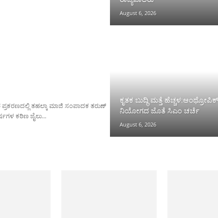
August 6, 2026
ಕೃತಕ ಬುದ್ಧಿ ಮತ್ತೆ ಹೆಚ್ಚಳ:ಆಂಥ್ರೋಪಿಕ
ರ ಪ್ರಕರಣದಲ್ಲಿ ತಹಲ್ಕಾ ಮಾಜಿ ಸಂಪಾದಕ ತರುಣ್
ನಿಯೋಗದ ಜೊತೆ ಸಿಎಂ ಚರ್ಚೆ
ಷಗಳ ಕಠಿಣ ಜೈಲು...
August 6, 2026