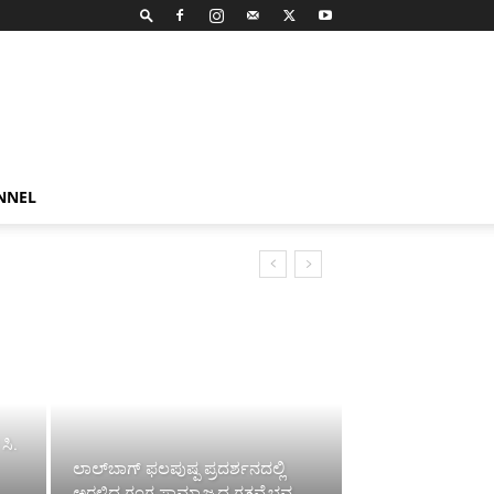
NNEL
ಸಿ.
ಲಾಲ್‌ಬಾಗ್ ಫಲಪುಷ್ಪ ಪ್ರದರ್ಶನದಲ್ಲಿ
ಅರಳಿದ ಗಂಗ ಸಾಮ್ರಾಜ್ಯದ ಗತವೈಭವ