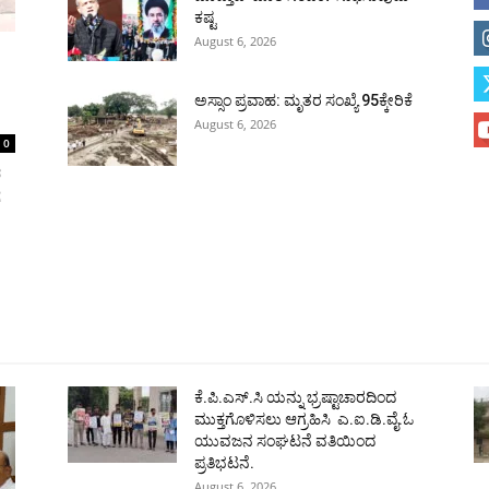
ಕಷ್ಟ
August 6, 2026
ಅಸ್ಸಾಂ ಪ್ರವಾಹ: ಮೃತರ ಸಂಖ್ಯೆ 95ಕ್ಕೇರಿಕೆ
August 6, 2026
0
ರ
ೆ
ಹುಬ್ಬಳ್ಳಿ
ಕಲಬುರಗಿ
ಬಳ್ಳಾರಿ
ರಾಯಚೂರು
ಮೈಸೂರು
ತುಮಕೂರು
ಶಿವಮೊ
ಕೆ.ಪಿ.ಎಸ್.ಸಿ ಯನ್ನು ಭ್ರಷ್ಟಾಚಾರದಿಂದ
ಮುಕ್ತಗೊಳಿಸಲು ಆಗ್ರಹಿಸಿ ಎ.ಐ.ಡಿ.ವೈ.ಓ
ಯುವಜನ ಸಂಘಟನೆ ವತಿಯಿಂದ
ಪ್ರತಿಭಟನೆ.
August 6, 2026